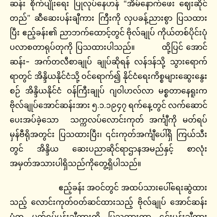
ဆန်း စိုက်ပျိုးရေး ပြုလုပ်နေဟန် “အိမ်နောက်ဖေး ဈေးဆိုင်
တည်” ဆီဆေးပန်းချီကား ကြီးကို လှပခန့်ညားစွာ ပြသထား
ပြီး ဧည့်ခန်း၏ ညာဘက်ထောင့်တွင် ဗိုလ်ချုပ် ကိုယ်တစ်ပိုင်းပုံ
ပလာစတာရုပ်တုကို ပြသထားပါသည်။ ထို့ပြင် အောင်
ဆန်း- အက်တလီစာချုပ် ချုပ်ဆိုရန် လန်ဒန်သို့ သွားရောက်
ရာတွင် အိန္ဒိယနိုင်ငံသို့ ဝင်ရောက်၍ နိုင်ငံရေးကိစ္စများဆွေးနွေး
စဉ် အိန္ဒိယနိုင်ငံ ဝန်ကြီးချုပ် ဂျဝါဟလ်လာ မစ္စတာနေရူးက
ဗိုလ်ချုပ်အောင်ဆန်းအား ၅.၁.၁၉၄၇ ရက်နေ့တွင် လက်ဆောင်
ပေးအပ်ခဲ့သော သက္ကလပ်လောင်းကုတ် အင်္ကျီကို မတ်ရပ်
မှန်ဗီရိုအတွင်း ပြသထားပြီး၊ ၎င်းကုတ်အင်္ကျီပေါ်ရှိ ကြယ်သီး
တွင် အိန္ဒိယ ဆေးပညာဆိုင်ရာဌာနအမည်နှင့် စာလုံး
အမှတ်အသားပါရှိသည်ကိုတွေ့ရှိပါသည်။
ဧည့်ခန်း အဝင်တွင် အထပ်သားပေါ်ရေးဆွဲထား
သည့် လောင်းကုတ်ဝတ်ဆင်ထားသည့် ဗိုလ်ချုပ် အောင်ဆန်း
ပုံတူ မတ်ရပ်ပန်းချီကားကို ပြသထားကာ ၎င်းပန်းချီကား