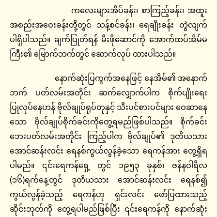
ကလေးများအိပ်ခန်း၊ စာကြည့်ခန်း၊ အထူး
အစည်းအဝေးခန်းတို့တွင် သန့်စင်ခန်း၊ ရေချိုးခန်း တွဲလျက်
ပါရှိပါသည်။ ချက်ပြုတ်ရန် မီးဖိုဆောင်ကို အောက်ထပ်အိမ်မ
ကြီး၏ မြောက်ဘက်တွင် ဆောက်လုပ် ထားပါသည်။
နောက်ဆုံးပြကွက်အနေဖြင့် နေအိမ်၏ အနောက်
ဘက် ပတ်လမ်းအတိုင်း ဆက်လျှောက်ပါက စိုက်ပျိုးရေး
ပြုလုပ်နေဟန် ဗိုလ်ချုပ်ရုပ်တုနှင့် သီးပင်စားပင်များ ဝေဆာနေ
သော ဗိုလ်ချုပ်စိုက်ခင်းကိုတွေ့ရမည်ဖြစ်ပါသည်။ စိုက်ခင်း
ဘေးပတ်လမ်းအတိုင်း ကြည့်ပါက ဗိုလ်ချုပ်၏ ဒုတိယသား
အောင်ဆန်းလင်း ရေနစ်ကွယ်လွန်ခဲ့သော ရေကန်အား တွေ့ရှိရ
ပါမည်။ ၎င်းရေကန်ရှေ့ တွင် ၁၉၅၃ ခုနှစ်၊ ဇန်နဝါရီလ
(၁၆)ရက်နေ့တွင် ဒုတိယသား အောင်ဆန်းလင်း ရေနစ်၍
ကွယ်လွန်ခဲ့သည့် ရေကန်ဟု ရှင်းလင်း ဖော်ပြထားသည့်
ဆိုင်းဘုတ်ကို တွေ့ရပါမည်ဖြစ်ပြီး ၎င်းရေကန်ကို နောက်ဆုံး