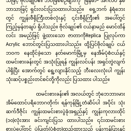
သဖြင့် ဗိုလ်ချုပ်၏ ဘဝဖြစ်စဉ်များကို မြန်မာ- အင်္ဂလိပ် နှစ်
ဘာသာဖြင့် ရှင်းလင်းပြသထားပါသည်။ ရှေ့ဘက် နံရံဘေး
တွင် ကျွန်းဗီရိုကြီးတစ်လုံးနှင့် ၎င်းဗီရိုကြီး၏ အပေါ်တွင်
ကြည့်မှန်တချပ် ရှိပါသည်။ ဗိုလ်ချုပ်၏ ငယ်နာမည် မောင်ထိန်
လင်း အမည်ဖြင့် ဖွဲ့ထားသော ဇာတာကိုReplica ပြုလုပ်ကာ
Acrylic ဘောင်တွင်းပြသထားပါသည်။ ထို့ပြင်ဗိုလ်ချုပ် ငယ်
ဘဝက နေထိုင်ခဲ့သော နတ်မောက်မြို့မှ နေအိမ်ပုံစံငယ်နှင့်
ထမင်းစားခန်းတွင် အသုံးပြုရန် ကျွန်းလင်ပန်း အရှင်တွဲလျက်
ပါရှိပြီး အောက်တွင် ရွေ့လျားနိုင်သည့် ဘီးလေးလုံးပါ ကျွန်း
သုံးဆင့်ပစ္စည်းတင်စင်တို့ကိုလည်း ပြသထား ပါသည်။
ထမင်းစားခန်း၏ အလယ်တွင် ဘုံဘေဘားမား
အိမ်ထောင်ပရိဘောဂတိုက်၊ ရန်ကုန်မြို့တံဆိပ်ပါ အပိုင်း သုံး
ဆက်ဒီဇိုင်း ကျွန်းထမင်းစားပွဲခုံအရှည်နှင့် ကျွန်းကုလားထိုင်
(၁၀)လုံးအား ခင်းကျင်းပြသ ထားပါသည်။ ၎င်းထမင်းစား
စားပွဲပေါ်တွင် ပဲပြုတ်(ပုံစံတူ)ထည့်ထားသည့် ပန်းကန်ပြားနှင့်