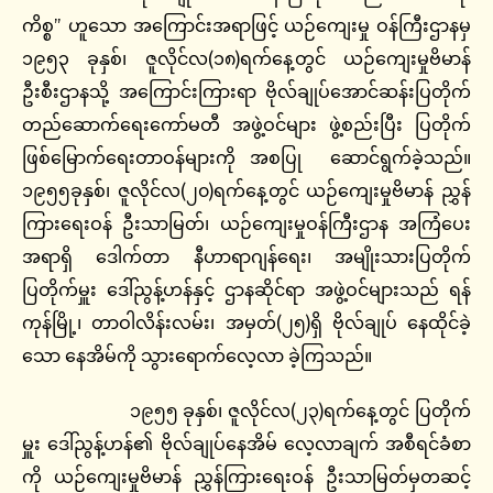
ကိစ္စ” ဟူသော အကြောင်းအရာဖြင့် ယဉ်ကျေးမှု ဝန်ကြီးဌာနမှ
၁၉၅၃ ခုနှစ်၊ ဇူလိုင်လ(၁၈)ရက်နေ့တွင် ယဉ်ကျေးမှုဗိမာန်
ဦးစီးဌာနသို့ အကြောင်းကြားရာ ဗိုလ်ချုပ်အောင်ဆန်းပြတိုက်
တည်ဆောက်ရေးကော်မတီ အဖွဲ့ဝင်များ ဖွဲ့စည်းပြီး ပြတိုက်
ဖြစ်မြောက်ရေးတာဝန်များကို အစပြု ဆောင်ရွက်ခဲ့သည်။
၁၉၅၅ခုနှစ်၊ ဇူလိုင်လ(၂၀)ရက်နေ့တွင် ယဉ်ကျေးမှုဗိမာန် ညွှန်
ကြားရေးဝန် ဦးသာမြတ်၊ ယဉ်ကျေးမှုဝန်ကြီးဌာန အကြံပေး
အရာရှိ ဒေါက်တာ နီဟာရာဂျန်ရေး၊ အမျိုးသားပြတိုက်
ပြတိုက်မှူး ဒေါ်ညွန့်ဟန်နှင့် ဌာနဆိုင်ရာ အဖွဲ့ဝင်များသည် ရန်
ကုန်မြို့၊ တာဝါလိန်းလမ်း၊ အမှတ်(၂၅)ရှိ ဗိုလ်ချုပ် နေထိုင်ခဲ့
သော နေအိမ်ကို သွားရောက်လေ့လာ ခဲ့ကြသည်။
၁၉၅၅ ခုနှစ်၊ ဇူလိုင်လ(၂၃)ရက်နေ့တွင် ပြတိုက်
မှူး ဒေါ်ညွန့်ဟန်၏ ဗိုလ်ချုပ်နေအိမ် လေ့လာချက် အစီရင်ခံစာ
ကို ယဉ်ကျေးမှုဗိမာန် ညွှန်ကြားရေးဝန် ဦးသာမြတ်မှတဆင့်