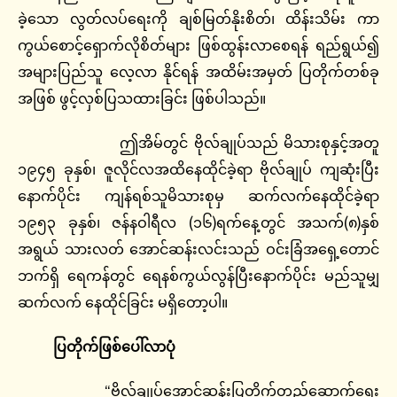
ခဲ့သော လွတ်လပ်ရေးကို ချစ်မြတ်နိုးစိတ်၊ ထိန်းသိမ်း ကာ
ကွယ်စောင့်ရှောက်လိုစိတ်များ ဖြစ်ထွန်းလာစေရန် ရည်ရွယ်၍
အများပြည်သူ လေ့လာ နိုင်ရန် အထိမ်းအမှတ် ပြတိုက်တစ်ခု
အဖြစ် ဖွင့်လှစ်ပြသထားခြင်း ဖြစ်ပါသည်။
ဤအိမ်တွင် ဗိုလ်ချုပ်သည် မိသားစုနှင့်အတူ
၁၉၄၅ ခုနှစ်၊ ဇူလိုင်လအထိနေထိုင်ခဲ့ရာ ဗိုလ်ချုပ် ကျဆုံးပြီး
နောက်ပိုင်း ကျန်ရစ်သူမိသားစုမှ ဆက်လက်နေထိုင်ခဲ့ရာ
၁၉၅၃ ခုနှစ်၊ ဇန်နဝါရီလ (၁၆)ရက်နေ့တွင် အသက်(၈)နှစ်
အရွယ် သားလတ် အောင်ဆန်းလင်းသည် ဝင်းခြံအရှေ့တောင်
ဘက်ရှိ ရေကန်တွင် ရေနစ်ကွယ်လွန်ပြီးနောက်ပိုင်း မည်သူမျှ
ဆက်လက် နေထိုင်ခြင်း မရှိတော့ပါ။
ပြတိုက်ဖြစ်ပေါ်လာပုံ
“ဗိုလ်ချုပ်အောင်ဆန်းပြတိုက်တည်ဆောက်ရေး