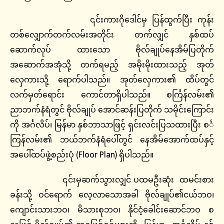
၎င်းကားဂိုဒေါင်မှ ပြန်ထွက်ပြီး ကုန်း
တစ်လျှောက်တက်လမ်းအတိုင်း တက်လျှင် နှစ်ထပ်
ဆောက်လုပ် ထားသော ဗိုလ်ချုပ်နေအိမ်ပြတိုက်
အဆောက်အအုံသို့ တက်ရမည့် အမိုးမိုးထားသည့် အုတ်
လှေကားသို့ ရောက်ပါသည်။ အုတ်လှေကား၏ ထိပ်တွင်
လက်မှတ်ရောင်း ကောင်တာရှိပါသည်။ စင်္ကြန်လမ်း၏
ညာဘက်နံရံတွင် ဗိုလ်ချုပ် အောင်ဆန်းပြတိုက် သမိုင်းကြောင်း
ကို အင်္ဂလိပ်၊ မြန်မာ နှစ်ဘာသာဖြင့် ရှင်းလင်းပြသထားပြီး စင်္
ကြန်လမ်း၏ ဘယ်ဘက်နံရံပေါ်တွင် နေအိမ်အောက်ထပ်နှင့်
အပေါ်ထပ်ဖွဲ့စည်းပုံ (Floor Plan) ရှိပါသည်။
၎င်းမှဆက်သွားလျှင် ပထမဦးဆုံး ထမင်းစား
ခန်းသို့ ဝင်ရောက် လေ့လာသောအခါ ဗိုလ်ချုပ်၏ငယ်ဘဝ၊
ကျောင်းသားဘဝ၊ မိသားစုဘဝ၊ နိုင်ငံ့ခေါင်းဆောင်ဘဝ စ