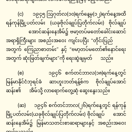
(င) ၁၉၄၅ ဩဂုတ်လ(၁၀)ရက်နေ့မှ(၁၂)ရက်နေ့အထိ
ရန်ကုန်မြို့ပတ်လမ်း (ယခုဗိုလ်ချုပ်ပြတိုက်လမ်း) ဗိုလ်ချုပ်
အောင်ဆန်းနေအိမ်၌ ဗမာ့တပ်မတော်ခေါင်းဆောင်
အရာရှိကြီးများ အစည်းအဝေး ကျင်းပပြီး “တိုင်းပြည်
အတွက် ကြေညာစာတမ်း” နှင့် “ဗမာ့တပ်မတော်၏နောင်ရေး
အတွက် ဆုံးဖြတ်ချက်များ”ကို ရေးဆွဲချမှတ် သည်။
(စ) ၁၉၄၆ စက်တင်ဘာလ(၁၈)ရက်နေ့တွင်
မြန်မာနိုင်ငံဘုရင်ခံ ဆာဟူးဘတ်ရန့်စ်က ဗိုလ်ချုပ်အောင်
ဆန်း၏ အိမ်သို့ လာရောက်တွေ့ဆုံ ဆွေးနွေးသည်။
(ဆ) ၁၉၄၆ စက်တင်ဘာလ(၂၆)ရက်နေ့တွင် ရန်ကုန်
မြို့ပတ်လမ်း(ယခုဗိုလ်ချုပ်ပြတိုက်လမ်း) ဗိုလ်ချုပ် အောင်
ဆန်းနေအိမ်၌ မြန်မာသတင်းစာဆရာများနှင့် အစည်းအဝေး
ကျင်းပသည်။