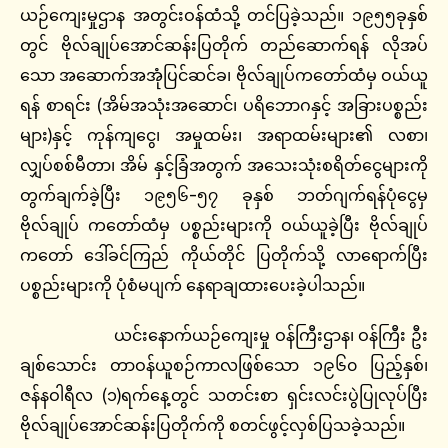
ယဉ်ကျေးမှုဌာန အတွင်းဝန်ထံသို့ တင်ပြခဲ့သည်။ ၁၉၅၅ခုနှစ်
တွင် ဗိုလ်ချုပ်အောင်ဆန်းပြတိုက် တည်ဆောက်ရန် လိုအပ်
သော အဆောက်အအုံပြင်ဆင်ခ၊ ဗိုလ်ချုပ်ကတော်ထံမှ ဝယ်ယူ
ရန် စာရင်း (အိမ်အသုံးအဆောင်၊ ပရိဘောဂနှင့် အခြားပစ္စည်း
များ)နှင့် ကုန်ကျငွေ၊ အမှုထမ်း၊ အရာထမ်းများ၏ လစာ၊
လျှပ်စစ်မီတာ၊ အိမ် နှင့်ခြံအတွက် အသေးသုံးစရိတ်ငွေများကို
တွက်ချက်ခဲ့ပြီး ၁၉၅၆-၅၇ ခုနှစ် ဘတ်ဂျက်ရန်ပုံငွေမှ
ဗိုလ်ချုပ် ကတော်ထံမှ ပစ္စည်းများကို ဝယ်ယူခဲ့ပြီး ဗိုလ်ချုပ်
ကတော် ဒေါ်ခင်ကြည် ကိုယ်တိုင် ပြတိုက်သို့ လာရောက်ပြီး
ပစ္စည်းများကို ပုံစံမပျက် နေရာချထားပေးခဲ့ပါသည်။
ယင်းနောက်ယဉ်ကျေးမှု ဝန်ကြီးဌာန၊ ဝန်ကြီး ဦး
ချစ်သောင်း တာဝန်ယူစဉ်ကာလဖြစ်သော ၁၉၆၀ ပြည့်နှစ်၊
ဇန်နဝါရီလ (၁)ရက်နေ့တွင် သတင်းစာ ရှင်းလင်းပွဲပြုလုပ်ပြီး
ဗိုလ်ချုပ်အောင်ဆန်းပြတိုက်ကို စတင်ဖွင့်လှစ်ပြသခဲ့သည်။