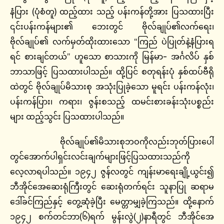
နံပြား (ပုံစံတူ) ထည့်ထား သည့် ပန်းကန်တို့အား ပြသထားပြီး
၎င်းပန်းကန်များ၏ ဘေးတွင် ဗိုလ်ချုပ်၏လက်ရေး၊
ဗိုလ်ချုပ်၏ လက်မှတ်ထိုးထားသော “ကြည် ပဲပြုတ်နဲ့နံပြားရ
ရင် စားချင်တယ်” ဟူသော စာသားကို မြန်မာ- အင်္ဂလိပ် နှစ်
ဘာသာဖြင့် ပြသထားပါသည်။ ထို့ပြင် စတုရန်းပုံ နှစ်ထပ်ဗီရို
ထဲတွင် ဗိုလ်ချုပ်မိသားစု အသုံးပြုခဲ့သော မူရင်း ပန်းကန်လုံး၊
ပန်းကန်ပြား၊ ကရား၊ ဇွန်းစသည့် ထမင်းစားခန်းသုံးပစ္စည်း
များ ထည့်သွင်း ပြသထားပါသည်။
ဗိုလ်ချုပ်၏မိသားစုဘဝကိုလည်းဘုတ်ပြားပေါ်
တွင်အောက်ပါရှင်းလင်းချက်များဖြင့်ပြသထားသည်ကို
လေ့လာရပါသည်။ ၁၉၄၂ ဇွန်လတွင် ကျန်းမာရေးချို့ယွင်း၍
ဘီအိုင်အေဆေးရုံကြီးတွင် ဆေးရုံတက်ရင်း သူနာပြု ဆရာမ
ဒေါ်ခင်ကြည်နှင့် တွေ့ဆုံခဲ့ပြီး မေတ္တာမျှခဲ့ကြသည်။ ထို့နောက်
၁၉၄၂ စက်တင်ဘာ(၆)ရက် မွန်းလွဲ(၂)နာရီတွင် ဘီအိုင်အေ