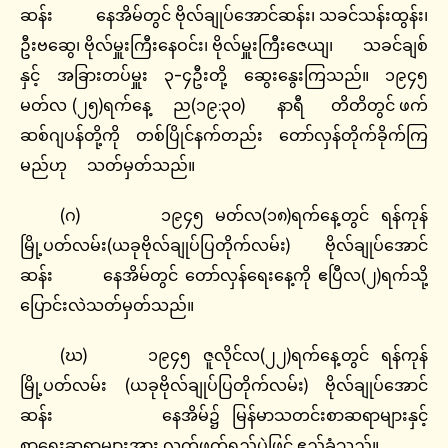
ဆန်း နေအိမ်တွင် ဗိုလ်ချုပ်အောင်ဆန်း၊ သခင်သန်းထွန်း၊
ဦးဗဆွေ၊ ဗိုလ်မှူးကြီးနေဝင်း၊ ဗိုလ်မှူးကြီးဇေယျ၊ သခင်ချစ်
နှင့် အခြားတပ်မှူး ၃-၄ဦးတို့ ဆွေးနွေးကြသည်။ ၁၉၄၅
မတ်လ (၂၅)ရက်နေ့ ည(၁၉:၃၀) နာရီ တိတိတွင် ဖက်
ဆစ်ဂျပန်တို့ကို တစ်ပြိုင်နက်တည်း တော်လှန်တိုက်ခိုက်ကြ
မည်ဟု သတ်မှတ်သည်။
(ဂ) ၁၉၄၅ မတ်လ(၁၈)ရက်နေ့တွင် ရန်ကုန်
မြို့ပတ်လမ်း(ယခုဗိုလ်ချုပ်ပြတိုက်လမ်း) ဗိုလ်ချုပ်အောင်
ဆန်း နေအိမ်တွင် တော်လှန်ရေးနေ့ကို ဧပြီလ(၂)ရက်သို့
ပြောင်းလဲသတ်မှတ်သည်။
(ဃ) ၁၉၄၅ ဇူလိုင်လ(၂၂)ရက်နေ့တွင် ရန်ကုန်
မြို့ပတ်လမ်း (ယခုဗိုလ်ချုပ်ပြတိုက်လမ်း) ဗိုလ်ချုပ်အောင်
ဆန်း နေအိမ်၌ မြန်မာသတင်းစာဆရာများနှင့်
စာရေးဆရာများအား လက်ဖက်ရည်ပွဲဖြင့် ဧည့်ခံသည်။