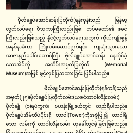
ဗိုလ်ချုပ်အောင်ဆန်းပြတိုက်(ရန်ကုန်)သည် မြန်မာ့
လွတ်လပ်ရေး ဗိသုကာကြီးလည်းဖြစ်၊ တပ်မတော်၏ ဖခင်
ကြီးလည်းဖြစ်သည့် နိုင်ငံ့လွတ်လပ်ရေးအတွက် ကိုယ်ကျိုးစွန့်
အနစ်နာခံကာ ကြိုးပမ်းဆောင်ရွက်ရင်း ကျဆုံးသွားသော
အာဇာနည်ခေါင်းဆောင်ကြီး ဗိုလ်ချုပ်အောင်ဆန်း နေထိုင်ခဲ့
သောအိမ်ကို အထိမ်းအမှတ်ပြတိုက် (Memorial
Museum)အဖြစ် ဖွင့်လှစ်ပြသထားခြင်း ဖြစ်ပါသည်။
ဗိုလ်ချုပ်အောင်ဆန်းပြတိုက်(ရန်ကုန်)သည်
အမှတ်(၂၅)၊ဗိုလ်ချုပ်ပြတိုက်လမ်း(ယခင်တာဝါလိန်းလမ်း)၊
ဗိုလ်ချို (၁)ရပ်ကွက်၊ ဗဟန်းမြို့နယ်တွင် တည်ရှိပါသည်။
ဗိုလ်ချုပ်အိမ်ထိပ်ပိုင်းရှိ တာဝါ(Tower)ကိုအစွဲပြု၍ တာဝါရှိ
သော လမ်းကို တာဝါလိန်းလမ်း ဟုခေါ်တွင်ခဲ့ခြင်းဖြစ်သည်။
ခြံအကျယ်အဝန်းမှာ ၂.၄၂၃ ဧက ရှိပြီး ဘဲဥပုံသဏ္ဍာန်(Oval