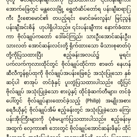
အောက်ခြေတွင် မန္တလေးမြို့ ရွှေတံဆိပ်တော်ရ ပန်းချီဆရာြ
ကီး ဦးစောမောင်၏ တပည့်ရင်း မောင်ခမ်းလွန်း/ မြင့်ညွန့်
ပန်းချီအင်းစိန် ဟုပါရှိပါသည်။ ၎င်းပန်းချီကား နောက်ခံထား
ကာ ဗိုလ်ချုပ်ကတော် ဒေါ်ခင်ကြည်၊ သားဦးအောင်ဆန်းဦး၊
သားလတ် အောင်ဆန်းလင်းတို့ ရိုက်ထားသော မိသားစုဓာတ်ပုံ
တို့ကိုပြသထားပြီး ဧည့်ခန်းအလယ်၌ မူရင်း
ပက်လက်ကုလားထိုင်တွင် ဗိုလ်ချုပ်ထိုင်ကာ စာဖတ် နေဟန်
ဆီလီကွန်ရုပ်ထုကို ဗိုလ်ချုပ်အပန်းဖြေစဉ် အသုံးပြုသော နှစ်
ဆင့်ပါ စာအုပ် တင်ခုံနှင့် ပူးတွဲပြသထားပါသည်။ ထို့ပြင်
ဗိုလ်ချုပ် အသုံးပြုခဲ့သော စားပွဲနှင့် ထိုင်ခုံဆက်တီများ၊ တင်ခုံ
ပေါ်တွင် ဗိုလ်ချုပ်နားထောင်ခဲ့သည့် (Philip) အမျိုးအစား
ရေဒီယိုနှင့် ဗိုလ်ချုပ်အိမ် ဧည့်ခန်းတွင် အသုံးပြုခဲ့သော ကြေး
ပန်းအိုးကြီးများကို ပုံစံမပျက်ပြသထားပါသည်။ ဧည့်ခန်းမှ
အထွက် လှေကား၏ ဘေးတွင် ဗိုလ်ချုပ်အောင်ဆန်းဖိနပ် ထိုင်