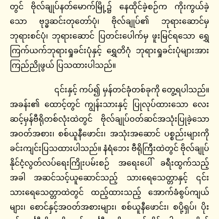
တွင် ဗိုလ်ချုပ်နတ်မောက်မြို့၌ နေထိုင်ခဲ့စဉ်က ကိုးကွယ်ခဲ့
သော ဗုဒ္ဓဆင်းတုတော်ပုံ၊ ဗိုလ်ချုပ်၏ ဘုရားဆောင်မှ
ဘုရားစင်ပုံ၊ ဘုရားဆောင် ပြတင်းပေါက်မှ ဖူးမြင်ရသော ရွှေ
ကြက်ယက်ဘုရားရှုခင်းပုံနှင့် ရွှေတိဂုံ ဘုရားရှုခင်းပုံများအား
ကြည်ညိုဖွယ် ပြသထားပါသည်။
၎င်းနှင့် ကပ်၍ မှန်တင်ခုံတစ်ခုကို တွေ့ရပါသည်။
အခန်း၏ ထောင့်တွင် ကျွန်းသားနှင့် ပြုလုပ်ထားသော လေး
ဆင့်မှန်ဗီရိုတစ်လုံးထဲတွင် ဗိုလ်ချုပ်ဝတ်ဆင်အသုံးပြုခဲ့သော
အဝတ်အစား၊ စစ်ယူနီဖောင်း၊ အသုံးအဆောင် ပစ္စည်းများကို
ခင်းကျင်းပြသထားပါသည်။ နံရံဘေး ဗီရိုကြီးထဲတွင် ဗိုလ်ချုပ်
နိုင်ငံ့လွတ်လပ်ရေးကြိုးပမ်းစဉ် အရေးပေါ် ခရီးထွက်သည့်
အခါ အဆင်သင့်ယူဆောင်သည့် သားရေသေတ္တာနှင့် ၎င်း
သားရေသေတ္တာထဲတွင် ထည့်ထားသည့် အောက်ခံစွပ်ကျယ်
များ၊ စောင်နှင့်အဝတ်အစားများ၊ စစ်ယူနီဖောင်း၊ စပို့ရှပ်၊ ပိုး