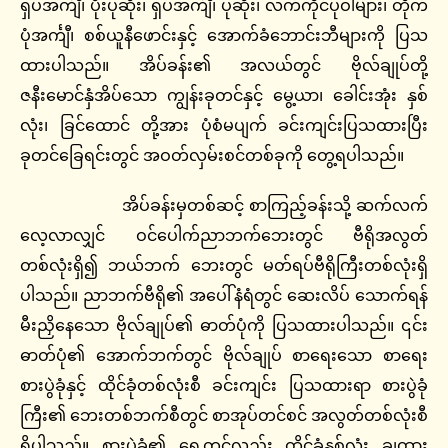
ရှပ်အင်္ကျီ၊ ပိုးပုဆိုး၊ ရှပ်အင်္ကျီ၊ ပုဆိုး၊ လက်ကိုင်ပုဝါများ၊ တိုက်
ပုံအင်္ကျီ၊ စစ်ယူနီဖောင်းနှင့် အောက်ခံဘောင်းဘီများကို ပြသ
ထားပါသည်။ အိပ်ခန်း၏ အလယ်တွင် ဗိုလ်ချုပ်တို့
ဇနီးမောင်နှံအိပ်သော ကျွန်းခုတင်နှင့် မွေ့ယာ၊ ခေါင်းအုံး နှစ်
လုံး၊ ခြင်ထောင် တို့အား ပုံစံမပျက် ခင်းကျင်းပြသထားပြီး
ခုတင်ခြေရင်းတွင် အဝတ်လှမ်းစင်တစ်ခုကို တွေ့ရပါသည်။
အိပ်ခန်းမှတစ်ဆင့် စာကြည့်ခန်းသို့ ဆက်လက်
လေ့လာလျှင် ဝင်ပေါက်ညာဘက်ဘေးတွင် ဗီရိုအလွတ်
တစ်လုံးရှိ၍ ဘယ်ဘက် ဘေးတွင် မတ်ရပ်ဗီရိုကြီးတစ်လုံးရှိ
ပါသည်။ ညာဘက်ဗီရို၏ အပေါ်နံရံတွင် ဆေးလိပ် သောက်ရန်
မီးညှိနေသော ဗိုလ်ချုပ်၏ ဓာတ်ပုံကို ပြသထားပါသည်။ ၎င်း
ဓာတ်ပုံ၏ အောက်ဘက်တွင် ဗိုလ်ချုပ် စာရေးသော စာရေး
စားပွဲခုံနှင့် ထိုင်ခုံတစ်လုံးစီ ခင်းကျင်း ပြသထားရာ စားပွဲခုံ
ကြီး၏ ဘေးတစ်ဘက်စီတွင် စာအုပ်တင်စင် အလွတ်တစ်လုံးစီ
ရှိပါသည်။ စားပွဲခုံ၏ ရှေ့တွင်လည်း ထိုင်ခုံနှစ်လုံး ချထား