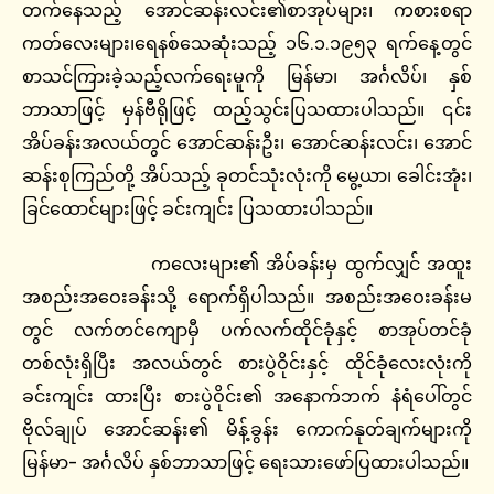
တက်နေသည့် အောင်ဆန်းလင်း၏စာအုပ်များ၊ ကစားစရာ
ကတ်လေးများ၊ရေနစ်သေဆုံးသည့် ၁၆.၁.၁၉၅၃ ရက်နေ့တွင်
စာသင်ကြားခဲ့သည့်လက်ရေးမူကို မြန်မာ၊ အင်္ဂလိပ်၊ နှစ်
ဘာသာဖြင့် မှန်ဗီရိုဖြင့် ထည့်သွင်းပြသထားပါသည်။ ၎င်း
အိပ်ခန်းအလယ်တွင် အောင်ဆန်းဦး၊ အောင်ဆန်းလင်း၊ အောင်
ဆန်းစုကြည်တို့ အိပ်သည့် ခုတင်သုံးလုံးကို မွေ့ယာ၊ ခေါင်းအုံး၊
ခြင်ထောင်များဖြင့် ခင်းကျင်း ပြသထားပါသည်။
ကလေးများ၏ အိပ်ခန်းမှ ထွက်လျှင် အထူး
အစည်းအဝေးခန်းသို့ ရောက်ရှိပါသည်။ အစည်းအဝေးခန်းမ
တွင် လက်တင်ကျောမှီ ပက်လက်ထိုင်ခုံနှင့် စာအုပ်တင်ခုံ
တစ်လုံးရှိပြီး အလယ်တွင် စားပွဲဝိုင်းနှင့် ထိုင်ခုံလေးလုံးကို
ခင်းကျင်း ထားပြီး စားပွဲဝိုင်း၏ အနောက်ဘက် နံရံပေါ်တွင်
ဗိုလ်ချုပ် အောင်ဆန်း၏ မိန့်ခွန်း ကောက်နုတ်ချက်များကို
မြန်မာ- အင်္ဂလိပ် နှစ်ဘာသာဖြင့် ရေးသားဖော်ပြထားပါသည်။