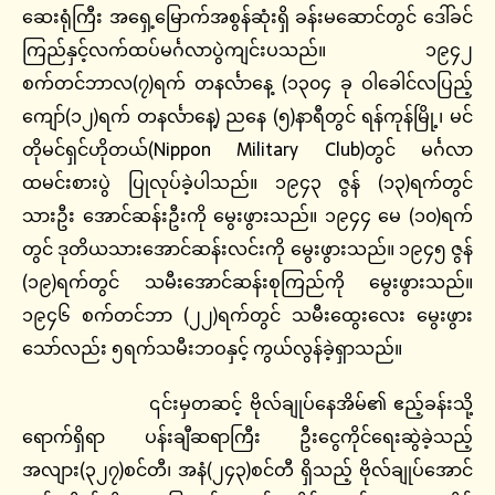
ဆေးရုံကြီး အရှေ့မြောက်အစွန်ဆုံးရှိ ခန်းမဆောင်တွင် ဒေါ်ခင်
ကြည်နှင့်လက်ထပ်မင်္ဂလာပွဲကျင်းပသည်။ ၁၉၄၂
စက်တင်ဘာလ(၇)ရက် တနင်္လာနေ့ (၁၃၀၄ ခု ဝါခေါင်လပြည့်
ကျော်(၁၂)ရက် တနင်္လာနေ့) ညနေ (၅)နာရီတွင် ရန်ကုန်မြို့၊ မင်
တိုမင်ရှင်ဟိုတယ်(Nippon Military Club)တွင် မင်္ဂလာ
ထမင်းစားပွဲ ပြုလုပ်ခဲ့ပါသည်။ ၁၉၄၃ ဇွန် (၁၃)ရက်တွင်
သားဦး အောင်ဆန်းဦးကို မွေးဖွားသည်။ ၁၉၄၄ မေ (၁၀)ရက်
တွင် ဒုတိယသားအောင်ဆန်းလင်းကို မွေးဖွားသည်။ ၁၉၄၅ ဇွန်
(၁၉)ရက်တွင် သမီးအောင်ဆန်းစုကြည်ကို မွေးဖွားသည်။
၁၉၄၆ စက်တင်ဘာ (၂၂)ရက်တွင် သမီးထွေးလေး မွေးဖွား
သော်လည်း ၅ရက်သမီးဘဝနှင့် ကွယ်လွန်ခဲ့ရှာသည်။
၎င်းမှတဆင့် ဗိုလ်ချုပ်နေအိမ်၏ ဧည့်ခန်းသို့
ရောက်ရှိရာ ပန်းချီဆရာကြီး ဦးငွေကိုင်ရေးဆွဲခဲ့သည့်
အလျား(၃၂၇)စင်တီ၊ အနံ(၂၄၃)စင်တီ ရှိသည့် ဗိုလ်ချုပ်အောင်