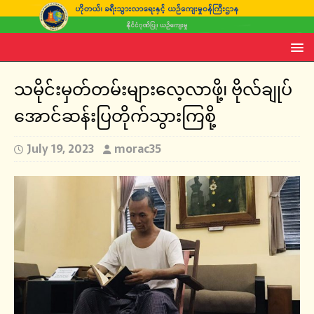
သမိုင်းမှတ်တမ်းများလေ့လာဖို့၊ ဗိုလ်ချုပ်
အောင်ဆန်းပြတိုက်သွားကြစို့
July 19, 2023
morac35