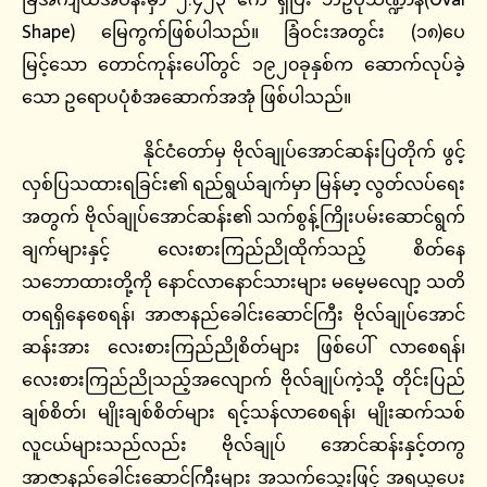
Shape) မြေကွက်ဖြစ်ပါသည်။ ခြံဝင်းအတွင်း (၁၈)ပေ
မြင့်သော တောင်ကုန်းပေါ်တွင် ၁၉၂၀ခုနှစ်က ဆောက်လုပ်ခဲ့
သော ဥရောပပုံစံအဆောက်အအုံ ဖြစ်ပါသည်။
နိုင်ငံတော်မှ ဗိုလ်ချုပ်အောင်ဆန်းပြတိုက် ဖွင့်
လှစ်ပြသထားရခြင်း၏ ရည်ရွယ်ချက်မှာ မြန်မာ့ လွတ်လပ်ရေး
အတွက် ဗိုလ်ချုပ်အောင်ဆန်း၏ သက်စွန့်ကြိုးပမ်းဆောင်ရွက်
ချက်များနှင့် လေးစားကြည်ညိုထိုက်သည့် စိတ်နေ
သဘောထားတို့ကို နောင်လာနောင်သားများ မမေ့မလျော့ သတိ
တရရှိနေစေရန်၊ အာဇာနည်ခေါင်းဆောင်ကြီး ဗိုလ်ချုပ်အောင်
ဆန်းအား လေးစားကြည်ညိုစိတ်များ ဖြစ်ပေါ် လာစေရန်၊
လေးစားကြည်ညိုသည့်အလျောက် ဗိုလ်ချုပ်ကဲ့သို့ တိုင်းပြည်
ချစ်စိတ်၊ မျိုးချစ်စိတ်များ ရင့်သန်လာစေရန်၊ မျိုးဆက်သစ်
လူငယ်များသည်လည်း ဗိုလ်ချုပ် အောင်ဆန်းနှင့်တကွ
အာဇာနည်ခေါင်းဆောင်ကြီးများ အသက်သွေးဖြင့် အရယူပေး