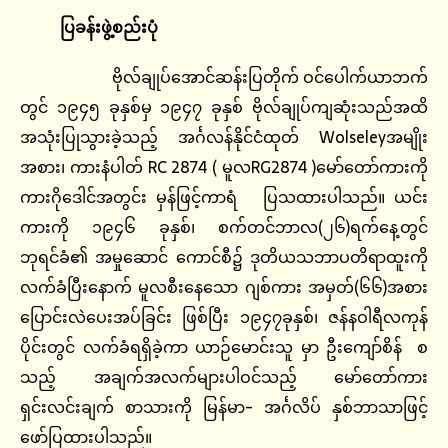
ပြခန်းဖွဲ့စည်းပုံ
ဗိုလ်ချုပ်အောင်ဆန်းပြတိုက် ဝင်ပေါက်ယာဘက်
တွင် ၁၉၄၅ ခုနှစ်မှ ၁၉၄၇ ခုနှစ် ဗိုလ်ချုပ်ကျဆုံးသည်အထိ
အသုံးပြုသွားခဲ့သည့် အင်္ဂလန်နိုင်ငံထုတ် Wolseleyအမျိုး
အစား၊ ကားနံပါတ် RC 2874 ( မူလRG2874 )မော်တော်ကားကို
ကားဂိုဒေါင်အတွင်း မှန်ဖြင့်ကာရံ ပြသထားပါသည်။ ယင်း
ကားကို ၁၉၄၆ ခုနှစ်၊ စက်တင်ဘာလ(၂၆)ရက်နေ့တွင်
ဘုရင်ခံ၏ အမှုဆောင် ကောင်စီ၌ ဒုတိယသဘာပတိရာထူးကို
လက်ခံပြီးနောက် မူလစီးနေသော ဂျစ်ကား အမှတ်(၆၆)အစား
ပြောင်းလဲပေးအပ်ခြင်း ဖြစ်ပြီး ၁၉၄၇ခုနှစ်၊ ဇန်နဝါရီလကုန်
ပိုင်းတွင် လက်ခံရရှိခဲ့ကာ ယာဉ်မောင်းသူ မှာ ဦးကျော်စိန် စ
သည့် အချက်အလက်များပါဝင်သည့် မော်တော်ကား
ရှင်းလင်းချက် စာသားကို မြန်မာ- အင်္ဂလိပ် နှစ်ဘာသာဖြင့်
ဖော်ပြထားပါသည်။