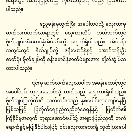
စီးရာတွင် အသုံးပြုခဲ့သည့် ကုလားထိုင်ကို လည်း ပြသထား
ပါသည်။
ဧည့်ခန်းမှထွက်ပြီး အပေါ်ထပ်သို့ လှေကားမှ
ဆက်လက်တက်လာရာတွင် လှေကားထိပ် ဘယ်ဘက်တွင်
ဗိုလ်ချုပ်ဇနီးမောင်နှံအိပ်ခန်းသို့ ရောက်ရှိပါသည်။ အိပ်ခန်း
အတွင်းတွင် ဗိုလ်ချုပ်တို့ ဇနီးမောင်နှံနှင့် အောင်ဆန်းဦး
ဓာတ်ပုံ၊ ဗိုလ်ချုပ်တို့ ဇနီးမောင်နှံဓာတ်ပုံများအား ချိတ်ဆွဲပြသ
ထားပါသည်။
၎င်းမှ ဆက်လက်လေ့လာပါက အခန်းထောင့်တွင်
အပေါ်ထပ် ဘုရားဆောင်သို့ တက်သည့် လှေကားရှိပါသည်။
ဗိုလ်ချုပ်ပြတိုက်၏ သက်တမ်းသည် နှစ်ပေါင်းရာကျော်နေပြီ
ဖြစ်သဖြင့် ပြတိုက်ရေရှည်တည်တံ့စေရန်နှင့် ပြတိုက်၏
ကြံ့ခိုင်မှုအတွက် ဘုရားဆောင်ပေါ်သို့ အများပြည်သူတို့ တက်
ရောက်ခွင့်မပြုနိုင်ပါသဖြင့် ၎င်းလှေကားဘေးရှိ ဘုတ်ပြားပေါ်