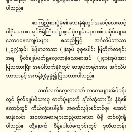
ပါသည်။
စာကြည့်စားပွဲခုံ၏ ဘေးနံရံတွင် အဆင့်လေးဆင့်
ပါရှိသော စာအုပ်ဗီရိုကြီးထဲ၌ စွယ်စုံကျမ်းများ၊ စစ်သမိုင်းများ၊
ဘောဂဗေဒကျမ်းများ စသည်ဖြင့် အင်္ဂလိပ်ဘာသာ
(၂၃၉)အုပ်၊ မြန်မာဘာသာ (၂)အုပ် စုစုပေါင်း ပြတိုက်စာရင်း
အရ ဗိုလ်ချုပ်ဖတ်ရှုလေ့လာခဲ့သောစာအုပ် (၂၄၁)အုပ်အား
ပြသထားပြီး အပေါ်ဘက်နံရံတွင် စာအုပ်စာရင်းအား အင်္ဂလိပ်
ဘာသာနှင့် အကန့်(၇)ခုခွဲ၍ ပြသထားပါသည်။
ဆက်လက်လေ့လာသော် ကလေးများအိပ်ခန်း
တွင် ဗိုလ်ချုပ်မိသားစု ဓာတ်ပုံများကို ချိတ်ဆွဲထားပြီး နံရံ၏
ထောင့်တွင် ကိုယ်လုံးပေါ်မှန်၊ အဝတ်လှန်းစင်တစ်ခု၊ အောင်
ဆန်းလင်း အဝတ်အစားများထည့်ထားသော ဗီရို တစ်လုံးရှိ
ပါသည်။ ထို့နောက် စိန့်ပေါလ်ကျောင်းတွင် ဒုတိယတန်း