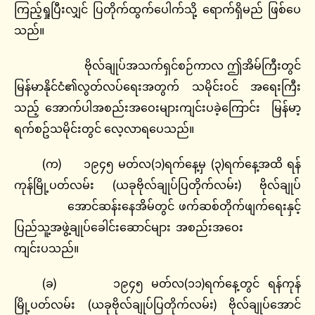
ကြည့်ရှုပြီးလျှင် ပြတိုက်ထွက်ပေါက်သို့ ရောက်ရှိမည် ဖြစ်ပေ
သည်။
ဗိုလ်ချုပ်အသက်ရှင်စဉ်ကာလ ဤအိမ်ကြီးတွင်
မြန်မာနိုင်ငံ၏လွတ်လပ်ရေးအတွက် သမိုင်းဝင် အရေးကြီး
သည့် အောက်ပါအစည်းအဝေးများကျင်းပခဲ့ကြောင်း မြန်မာ့
ရက်စဥ်သမိုင်းတွင် လေ့လာရပေသည်။
(က) ၁၉၄၅ မတ်လ(၁)ရက်နေ့မှ (၃)ရက်နေ့အထိ ရန်
ကုန်မြို့ပတ်လမ်း (ယခုဗိုလ်ချုပ်ပြတိုက်လမ်း) ဗိုလ်ချုပ်
အောင်ဆန်းနေအိမ်တွင် ဖက်ဆစ်တိုက်ဖျက်ရေးနှင့်
ပြည်သူ့အဖွဲ့ချုပ်ခေါင်းဆောင်များ အစည်းအဝေး
ကျင်းပသည်။
(ခ) ၁၉၄၅ မတ်လ(၁၁)ရက်နေ့တွင် ရန်ကုန်
မြို့ပတ်လမ်း (ယခုဗိုလ်ချုပ်ပြတိုက်လမ်း) ဗိုလ်ချုပ်အောင်