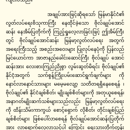
အချုပ်အားဖြင့်ဆိုရသော် မြန်မာနိုင်ငံ၏
လွတ်လပ်ရေးဗိသုကာကြီး နေထိုင်ခဲ့သော ဗိုလ်ချုပ်အောင်
ဆန်း နေအိမ်ပြတိုက်ကို ကြည့်ရှုလေ့လာခြင်းဖြင့် ဤအိမ်ကြီး
တွင် ဗိုလ်ချုပ်အောင်ဆန်း မြန်မာ့လွတ်လပ်ရေး အတွက်
အရေးကြီးသည့် အစည်းအဝေးများ ပြုလုပ်နေပုံကို ပြန်လည်
မြင်ယောင်ကာ အာဇာနည်ခေါင်းဆောင်ကြီး ဗိုလ်ချုပ် အောင်
ဆန်းအား လေးစားကြည်ညိုစွာ လွမ်းဆွတ်မိရင်း ဗိုလ်ချုပ်၏
နိုင်ငံ့အတွက် သက်စွန့်ကြိုးပမ်းဆောင်ရွက်ချက်များ ကို
နောင်လာနောင်သားများ မမေ့မလျော့ သတိတရရှိနေစေရန် ၊
ဗိုလ်ချုပ်၏ နိုင်ငံချစ်စိတ်၊ မျိုးချစ်စိတ်များကို အတုယူစေရန်၊
အနာဂတ်မျိုးဆက်သစ်များသည်လည်း မြန်မာ့လွတ်လပ်ရေး
ကို ထိန်းသိမ်းကာကွယ် စောင့်ရှောက် လိုစိတ်၊ တိုင်းချစ်ပြည်
ချစ်စိတ်များ ဖြစ်ပေါ်လာစေရန် ဗိုလ်ချုပ်အောင်ဆန်းပြတိုက်
အား လာရောက်လေ့လာသင့်ပါ ကြောင်း ရေးသားတိုက်တွန်း