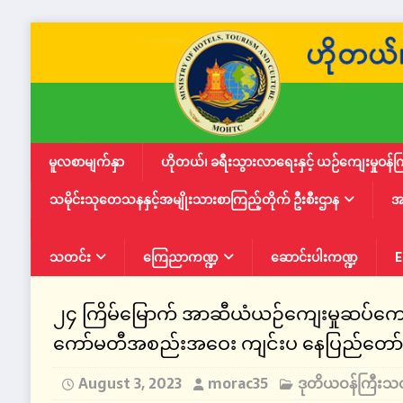
မူလစာမျက်နှာ
ဟိုတယ်၊ ခရီးသွားလာရေးနှင့် ယဉ်ကျေးမှုဝန်က
သမိုင်းသုတေသနနှင့်အမျိုးသားစာကြည့်တိုက် ဦးစီးဌာန
အ
သတင်း
ကြေညာကဏ္ဍ
ဆောင်းပါးကဏ္ဍ
E
၂၄ ကြိမ်မြောက် အာဆီယံယဉ်ကျေးမှုဆပ်ကော်မ
ကော်မတီအစည်းအဝေး ကျင်းပ နေပြည်တော်၊ 
August 3, 2023
morac35
ဒုတိယဝန်ကြီးသ