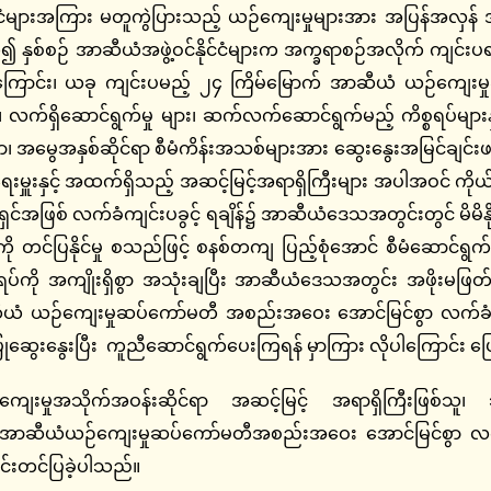
င်ငံများအကြား မတူကွဲပြားသည့် ယဉ်ကျေးမှုများအား အပြန်အလှန် အ
နှစ်စဉ် အာဆီယံအဖွဲ့ဝင်နိုင်ငံများက အက္ခရာစဉ်အလိုက် ကျင်းပရခြင်း
်ပါကြောင်း၊ ယခု ကျင်းပမည့် ၂၄ ကြိမ်မြောက် အာဆီယံ ယဉ်ကျေးမ
များ၊ လက်ရှိဆောင်ရွက်မှု များ၊ ဆက်လက်ဆောင်ရွက်မည့် ကိစ္စရပ်များ
ညာ၊ အမွေအနှစ်ဆိုင်ရာ စီမံကိန်းအသစ်များအား ဆွေးနွေးအမြင်ချင
န်ကြားရေးမှူးနှင့် အထက်ရှိသည့် အဆင့်မြင့်အရာရှိကြီးများ အပါအဝင်
င်အဖြစ် လက်ခံကျင်းပခွင့် ရချိန်၌ အာဆီယံဒေသအတွင်းတွင် မိမိနိ
ကို တင်ပြနိုင်မှု စသည်ဖြင့် စနစ်တကျ ပြည့်စုံအောင် စီမံဆောင်ရွက်က
ို အကျိုးရှိစွာ အသုံးချပြီး အာဆီယံဒေသအတွင်း အဖိုးမဖြတ်နိုင
ယံ ယဉ်ကျေးမှုဆပ်ကော်မတီ အစည်းအဝေး အောင်မြင်စွာ လက်ခံကျ
ံပြုဆွေးနွေးပြီး ကူညီဆောင်ရွက်ပေးကြရန် မှာကြား လိုပါကြောင်း ပ
းမှုအသိုက်အဝန်းဆိုင်ရာ အဆင့်မြင့် အရာရှိကြီးဖြစ်သူ၊ သမ
ြောက် အာဆီယံယဉ်ကျေးမှုဆပ်ကော်မတီအစည်းအဝေး အောင်မြင်စွာ လ
်းတင်ပြခဲ့ပါသည်။