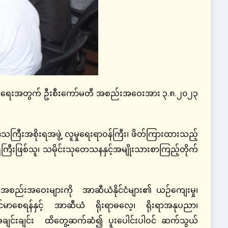
ပနိုင်ရေးအတွက် ဦးစီးကော်မတီ အစည်းအဝေးအား ၃.၈.၂၀၂၃
ြီးအစိုးရအဖွဲ့ လူမှုရေးရာဝန်ကြီး၊ ဖိတ်ကြားထားသည့်
ိကြီးဖြစ်သူ၊ သမိုင်းသုတေသနနှင့်အမျိုးသားစာကြည့်တိုက်
းအဝေးများကို အာဆီယံနိုင်ငံများ၏ ယဉ်ကျေးမှု၊
ခိုင်မာစေရန်နှင့် အာဆီယံ ရိုးရာဓလေ့၊ ရိုးရာအနုပညာ၊
သူအချင်းချင်း ထိတွေ့ဆက်ဆံ၍ ပူးပေါင်းပါဝင် ဆက်သွယ်