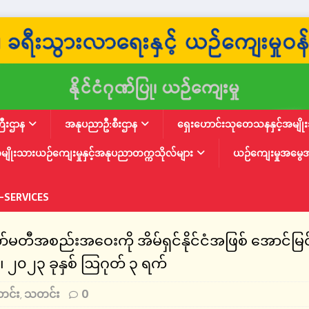
ြီးဌာန
အနုပညာဦ:စီးဌာန
ရှေးဟောင်းသုတေသနနှင့်အမျိုးသ
မျိုးသားယဉ်ကျေးမှုနှင့်အနုပညာတက္ကသိုလ်များ
ယဉ်ကျေးမှုအမွေ
-SERVICES
တီအစည်းအဝေးကို အိမ်ရှင်နိုင်ငံအဖြစ် အောင်မြင်
၂၀၂၃ ခုနှစ် ဩဂုတ် ၃ ရက်
တင်း
သတင်း
0
,