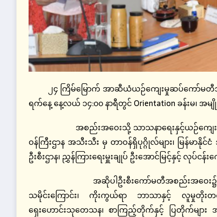
၂၄ ကြိမ်မြောက် အာဆီယံယဉ်ကျေးမှုဆပ်ကော်မတီအစ
ရက်နေ့ နေ့လယ် ၁၄:၀၀ နာရီတွင် Orientation ခန်းမ၊ အမျ
အစည်းအဝေးသို့ သာသနာရေးနှင့်ယဉ်ကျေးမှုဝန်ကြီ
ဝန်ကြီးဌာန အသီးသီး မှ တာဝန်ရှိပုဂ္ဂိုလ်များ၊ မြန်မာနိုင်င
ဦးစီးဌာန၊ ညွှန်ကြားရေးမှူးချုပ် ဦးအောင်မြင့်နှင့် လုပ
အဆိုပါဦးစီးကော်မတီအစည်းအဝေး၌ ဒုတိယဝန်
သမိုင်းကြောင်း၊ ကိုးကွယ်ရာ ဘာသာနှင့် လူမှုတိုးတက်
ရှေးဟောင်းသုတေသန၊ စာကြည့်တိုက်နှင့် ပြတိုက်များ 