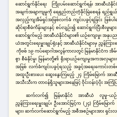
ဆောင်ရွက်နိုင်ရေး ကြိုးပမ်းဆောင်ရွက်ရန်၊ အာဆီယံနို
အချက်အချာကျမှုကို ရေရှည်တည်တံ့ခိုင်မြဲစေရန် ရည်ရွယ်၍ 
အလှည့်ကျအိမ်ရှင်အဖြစ်လက်ခံ ကျင်းပခွင့်ရခြင်း ဖြစ
ဆိုင်ရာစီမံကိန်းများနှင့် စပ်လျဉ်း၍ ဆောင်ရွက်ပြီးစီးမှု
ဆောင်ရွက်မည့် အာဆီယံနိုင်ငံများ၏ ယဉ်ကျေးမှု၊ အနုပ
ယံအတွင်းရေးမှူးချုပ်ရုံးနှင့် အာဆီယံနိုင်ငံများမှ ညွှ
ကိုဗစ် ၁၉ ကပ်ရောဂါအလွန်ကာလတွင် မြန်မာနိုင်ငံက အိမ်ရှ
စွာ စီမံနိုင်မှု၊ မြန်မာတို့၏ ရိုးရာယဉ်ကျေးမှုအကအလှများ
အဖြစ် လက်ခံကျင်းပခွင့်ရသည့် အခွင့်အရေးကောင်းတစ်ရပ်က
အထူးဦးစားပေး ဆွေးနွေးကြမည့် ၂၄ ကြိမ်မြောက် အာဆီ
အသီးသီးက တာဝန်ရှိသူများအနေဖြင့် ဝိုင်းဝန်းပံ့ပိုး အကြ
ဆက်လက်၍ မြန်မာနိုင်ငံ အာဆီယံ လူမှု-ယဉ်ကျေ
ညွှန်ကြားရေးမှူးချုပ်၊ ဦးအောင်မြင့်က (၂၄) ကြိမ်မ
များ၊ ဆက်လက်ဆောင်ရွက်မည့် အစီအစဉ်များအား ရှင်းလင