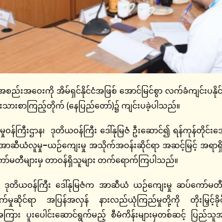
ည်းအဝေးကို အိမ်ရှင်နိုင်ငံအဖြစ် အောင်မြင်စွာ လက်ခံကျင်း
ိုးသားစာကြည့်တိုက် (နေပြည်တော်)၌ ကျင်းပခဲ့ပါသည်။
းဌာန၊ ဒုတိယဝန်ကြီး ဒေါ်နုမြဇံ ဦးဆောင်၍ ရန်ကုန်တိုင်းဒေသက
ံ အာဆီယံလူမှု
–
ယဉ်ကျေးမှု
အသိုက်အဝန်းဆိုင်ရာ အဆင့်မြင့်
အရာရှ
်ငန်းကော်မတီများမှ တာဝန်ရှိသူများ တက်ရောက်ကြပါသည်။
ကြီး ဒေါ်နုမြဇံက အာဆီယံ ယဉ်ကျေးမှု ဆပ်ကော်မတီအစည်
မှုဆိုင်ရာ အပြန်အလှန် နားလည်ယုံကြည်မှုတို့ကို တိုးမြှင့်
အကြား ပူးပေါင်းဆောင်ရွက်မည့် စီမံကိန်းများမှတစ်ဆင့် ပြည်