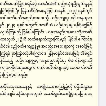
သိအမှတ်ပြုစေရန်နှင့် အာဆီယံ၏ စည်းလုံးညီညွတ်မှုနှင့်
ဖြစ်ပြီး မြန်မာနိုင်ငံအနေဖြင့် ယခုနှစ် ၂၀၂၃ ခုနှစ်တွင်
ှုဆပ်ကော်မတီအစည်းအဝေးသို့ ယဉ်ကျေးမှု နှင့် အနုပညာ
နှင့် ၂၀၂၄ ခုနှစ်အတွက် အာဆီယံ ယဉ်ကျေးမှု ရန်ပုံ‌ငွေဖြင့်
်းဖလှယ်ကြမည် ဖြစ်ပါကြောင်း၊ ယခုအစည်းအဝေး သို့ အာဆီ
 ကိုယ်စားလှယ် ၂ ဦးစီ တက်ရောက်သွားကြမည် ဖြစ်ပါ ကြောင်း၊
ုင်ငံ၏ ဧည့်ဝတ်ကျေပွန်မှု၊ အစည်းအဝေးများကို အဆင့်မြင့်
ြရန် မှာကြားလိုပါကြောင်း၊ မြန်မာနိုင်ငံအနေဖြင့် အိမ်ရှင်
်သည့် ယဉ်ကျေးမှုနှင့် အနုပညာဆိုင်ရာ စီမံကိန်းများကို
င်းပနိုင်ရေးအတွက် ကော်မတီဝင်များနှင့် ဆပ်ကော်မတီ
ြောကြားခဲ့ပါသည်။
ိုင်းသုတေသနနှင့် အမျိုးသားစာကြည့်တိုက်ဦးစီးဌာန၊
က်ခံကျင်းပနိုင်ရေးအတွက် ဆောင်ရွက်ထားရှိမှုအခြေအနေ