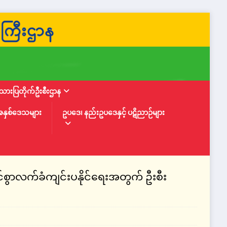
ားပြတိုက်ဦးစီးဌာန
အနှစ်ဒေသများ
ဥပဒေ၊ နည်းဥပဒေနှင့် ပဋိညာဉ်များ
စွာလက်ခံကျင်းပနိုင်ရေးအတွက် ဦးစီး