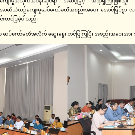
းမှုအသိုက်အဝန်းဆိုင်ရာ အဆင့်မြင့် အရာရှိကြီးဖြစ်သူ၊ သမ
ြောက် အာဆီယံယဉ်ကျေးမှုဆပ်ကော်မတီအစည်းအဝေး အောင်မြင်စွာ လ
်းတင်ပြခဲ့ပါသည်။
ပ်ကော်မတီအလိုက် ဆွေးနွေး တင်ပြကြပြီး အစည်းအဝေးအား ၁၅ :၄