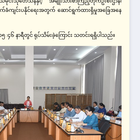
ိုင်းသုတေသနနှင့် အမျိုးသားစာကြည့်တိုက်ဦးစီးဌာန၊
က်ခံကျင်းပနိုင်ရေးအတွက် ဆောင်ရွက်ထားရှိမှုအခြေအနေ
၆ နာရီတွင် ရုပ်သိမ်းခဲ့ကြောင်း သတင်းရရှိပါသည်။