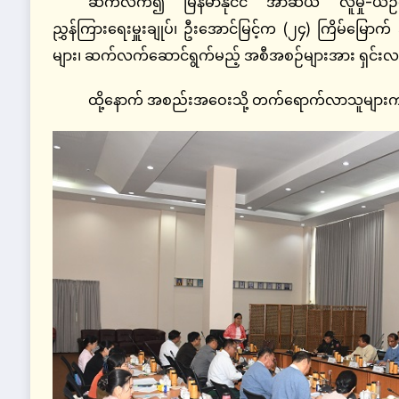
ဆက်လက်၍ မြန်မာနိုင်ငံ အာဆီယံ လူမှု-ယဉ်ကျေ
ညွှန်ကြားရေးမှူးချုပ်၊ ဦးအောင်မြင့်က (၂၄) ကြိမ်မ
များ၊ ဆက်လက်ဆောင်ရွက်မည့် အစီအစဉ်များအား ရှင်းလင
ထို့နောက် အစည်းအဝေးသို့ တက်ရောက်လာသူများက ဆ