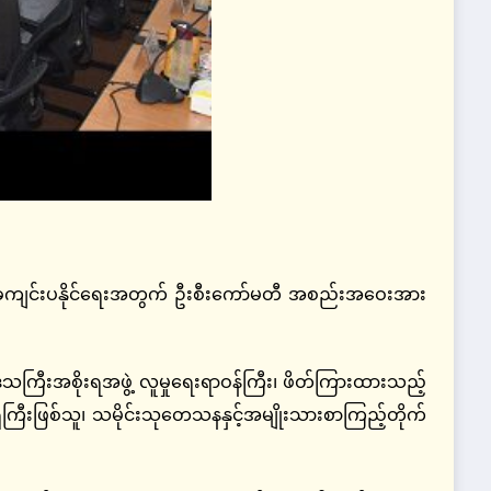
ံကျင်းပနိုင်ရေးအတွက် ဦးစီးကော်မတီ အစည်းအဝေးအား
ြီးအစိုးရအဖွဲ့ လူမှုရေးရာဝန်ကြီး၊ ဖိတ်ကြားထားသည့်
ိကြီးဖြစ်သူ၊ သမိုင်းသုတေသနနှင့်အမျိုးသားစာကြည့်တိုက်