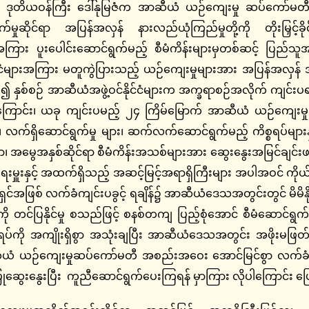
ကြီး ဒေါ်နုမြဇံက အာဆီယံ ယဉ်ကျေးမှု ဆပ်ကော်မတီအစည်
မှုဆိုင်ရာ အပြန်အလှန် နားလည်ယုံကြည်မှုတို့ကို တိုးမြှင့်
အကြား ပူးပေါင်းဆောင်ရွက်မည့် စီမံကိန်းများမှတစ်ဆင့် ပြည်
င်ငံများအကြား မတူကွဲပြားသည့် ယဉ်ကျေးမှုများအား အပြန်အလှန် အ
နှစ်စဉ် အာဆီယံအဖွဲ့ဝင်နိုင်ငံများက အက္ခရာစဉ်အလိုက် ကျင်းပရခြင်း
်ပါကြောင်း၊ ယခု ကျင်းပမည့် ၂၄ ကြိမ်မြောက် အာဆီယံ ယဉ်ကျေးမ
များ၊ လက်ရှိဆောင်ရွက်မှု များ၊ ဆက်လက်ဆောင်ရွက်မည့် ကိစ္စရပ်များ
ညာ၊ အမွေအနှစ်ဆိုင်ရာ စီမံကိန်းအသစ်များအား ဆွေးနွေးအမြင်ချင
န်ကြားရေးမှူးနှင့် အထက်ရှိသည့် အဆင့်မြင့်အရာရှိကြီးများ အပါအဝင်
င်အဖြစ် လက်ခံကျင်းပခွင့် ရချိန်၌ အာဆီယံဒေသအတွင်းတွင် မိမိနိ
ကို တင်ပြနိုင်မှု စသည်ဖြင့် စနစ်တကျ ပြည့်စုံအောင် စီမံဆောင်ရွက်က
ို အကျိုးရှိစွာ အသုံးချပြီး အာဆီယံဒေသအတွင်း အဖိုးမဖြတ်နိုင
ယံ ယဉ်ကျေးမှုဆပ်ကော်မတီ အစည်းအဝေး အောင်မြင်စွာ လက်ခံကျ
ံပြုဆွေးနွေးပြီး ကူညီဆောင်ရွက်ပေးကြရန် မှာကြား လိုပါကြောင်း ပ