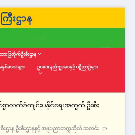
ားပြတိုက်ဦးစီးဌာန
အနှစ်ဒေသများ
ဥပဒေ၊ နည်းဥပဒေနှင့် ပဋိညာဉ်များ
စွာလက်ခံကျင်းပနိုင်ရေးအတွက် ဦးစီး
းစီးဌာန
ဦးစီးဌာနနှင့် အနုပညာတက္ကသိုလ် သတင်း
,