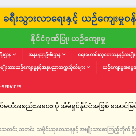
ြီးဌာန
အနုပညာဦ:စီးဌာန
ရှေးဟောင်းသုတေသနနှင့်အမျိုးသ
မျိုးသားယဉ်ကျေးမှုနှင့်အနုပညာတက္ကသိုလ်များ
ယဉ်ကျေးမှုအမွေ
-SERVICES
တီအစည်းအဝေးကို အိမ်ရှင်နိုင်ငံအဖြစ် အောင်မြင်
ီးသတင်း
သတင်း
သမိုင်းသုတေသနနှင့် အမျိုးသားစာကြည့်တိုက် ဦ
,
,