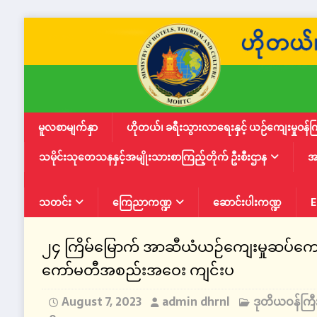
မူလစာမျက်နှာ
ဟိုတယ်၊ ခရီးသွားလာရေးနှင့် ယဉ်ကျေးမှုဝန်က
သမိုင်းသုတေသနနှင့်အမျိုးသားစာကြည့်တိုက် ဦးစီးဌာန
အ
သတင်း
ကြေညာကဏ္ဍ
ဆောင်းပါးကဏ္ဍ
E
၂၄ ကြိမ်မြောက် အာဆီယံယဉ်ကျေးမှုဆပ်ကော်မ
ကော်မတီအစည်းအဝေး ကျင်းပ
August 7, 2023
admin dhrnl
ဒုတိယဝန်ကြ