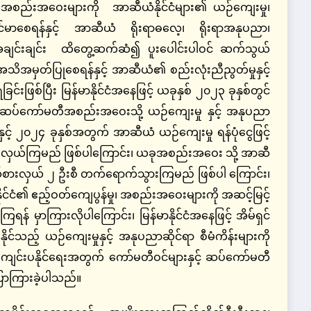
းအဝေးများကို အာဆီယံနိုင်ငံများ၏ ယဉ်ကျေးမှု၊
ခိုင်မာစေရန်နှင့် အာဆီယံ ရိုးရာဓလေ့၊ ရိုးရာအနုပညာ၊
သူအချင်းချင်း ထိတွေ့ဆက်ဆံ၍ ပူးပေါင်းပါဝင် ဆက်သွယ်
သိအမှတ်ပြုစေရန်နှင့် အာဆီယံ၏ စည်းလုံးညီညွတ်မှုနှင့်
ဖြစ်ပြီး မြန်မာနိုင်ငံအနေဖြင့် ယခုနှစ် ၂၀၂၃ ခုနှစ်တွင်
ှုဆပ်ကော်မတီအစည်းအဝေးသို့ ယဉ်ကျေးမှု နှင့် အနုပညာ
နှင့် ၂၀၂၄ ခုနှစ်အတွက် အာဆီယံ ယဉ်ကျေးမှု ရန်ပုံ‌ငွေဖြင့်
်းဖလှယ်ကြမည် ဖြစ်ပါကြောင်း၊ ယခုအစည်းအဝေး သို့ အာဆီ
 ကိုယ်စားလှယ် ၂ ဦးစီ တက်ရောက်သွားကြမည် ဖြစ်ပါ ကြောင်း၊
ုင်ငံ၏ ဧည့်ဝတ်ကျေပွန်မှု၊ အစည်းအဝေးများကို အဆင့်မြင့်
ြရန် မှာကြားလိုပါကြောင်း၊ မြန်မာနိုင်ငံအနေဖြင့် အိမ်ရှင်
်သည့် ယဉ်ကျေးမှုနှင့် အနုပညာဆိုင်ရာ စီမံကိန်းများကို
င်းပနိုင်ရေးအတွက် ကော်မတီဝင်များနှင့် ဆပ်ကော်မတီ
ြောကြားခဲ့ပါသည်။