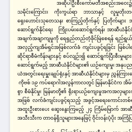
အဆိုပါဦးစီးကော်မတီအစည်းအဝေး၌ ဒုတိယဝန်
သမိုင်းကြောင်း၊ ကိုးကွယ်ရာ ဘာသာနှင့် လူမှုတိုးတက်
ရှေးဟောင်းသုတေသန၊ စာကြည့်တိုက်နှင့် ပြတိုက်များ 
ဆောင်ရွက်နိုင်ရေး ကြိုးပမ်းဆောင်ရွက်ရန်၊ အာဆီယံနို
အချက်အချာကျမှုကို ရေရှည်တည်တံ့ခိုင်မြဲစေရန် ရည်ရွယ်၍ 
အလှည့်ကျအိမ်ရှင်အဖြစ်လက်ခံ ကျင်းပခွင့်ရခြင်း ဖြစ
ဆိုင်ရာစီမံကိန်းများနှင့် စပ်လျဉ်း၍ ဆောင်ရွက်ပြီးစီးမှု
ဆောင်ရွက်မည့် အာဆီယံနိုင်ငံများ၏ ယဉ်ကျေးမှု၊ အနုပ
ယံအတွင်းရေးမှူးချုပ်ရုံးနှင့် အာဆီယံနိုင်ငံများမှ ညွှ
ကိုဗစ် ၁၉ ကပ်ရောဂါအလွန်ကာလတွင် မြန်မာနိုင်ငံက အိမ်ရှ
စွာ စီမံနိုင်မှု၊ မြန်မာတို့၏ ရိုးရာယဉ်ကျေးမှုအကအလှများ
အဖြစ် လက်ခံကျင်းပခွင့်ရသည့် အခွင့်အရေးကောင်းတစ်ရပ်က
အထူးဦးစားပေး ဆွေးနွေးကြမည့် ၂၄ ကြိမ်မြောက် အာဆီ
အသီးသီးက တာဝန်ရှိသူများအနေဖြင့် ဝိုင်းဝန်းပံ့ပိုး အကြ