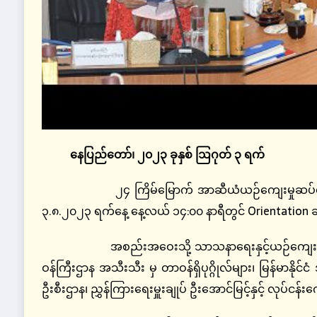
နေပြည်တော်၊
၂၀၂၃
ခုနှစ်
ဩဂုတ်
၃
ရက်
၂၄ ကြိမ်မြောက် အာဆီယံယဉ်ကျေးမှုဆပ်ကော်မတ
၃.၈.၂၀၂၃ ရက်နေ့ နေ့လယ် ၁၄:၀၀ နာရီတွင် Orientation 
အစည်းအဝေးသို့ သာသနာရေးနှင့်ယဉ်ကျေးမှုဝန်ကြီ
ဝန်ကြီးဌာန အသီးသီး မှ တာဝန်ရှိပုဂ္ဂိုလ်များ၊ မြန်မာနိုင်င
ဦးစီးဌာန၊ ညွှန်ကြားရေးမှူးချုပ် ဦးအောင်မြင့်နှင့် လုပ