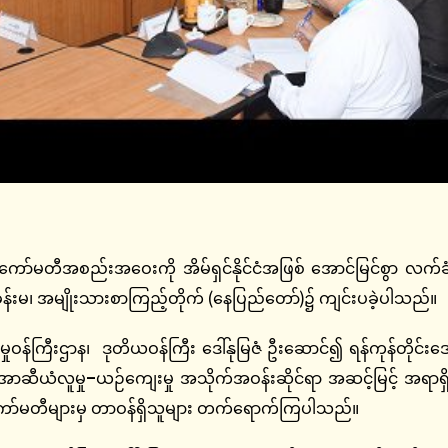
ီအစည်းအဝေးကို အိမ်ရှင်နိုင်ငံအဖြစ် အောင်မြင်စွာ လက်ခ
ခန်းမ၊ အမျိုးသားစာကြည့်တိုက် (နေပြည်တော်)၌ ကျင်းပခဲ့ပါသည်။
းဌာန၊ ဒုတိယဝန်ကြီး ဒေါ်နုမြဇံ ဦးဆောင်၍ ရန်ကုန်တိုင်းဒေသက
ံ အာဆီယံလူမှု
–
ယဉ်ကျေးမှု
အသိုက်အဝန်းဆိုင်ရာ အဆင့်မြင့်
အရာရှ
်ငန်းကော်မတီများမှ တာဝန်ရှိသူများ တက်ရောက်ကြပါသည်။