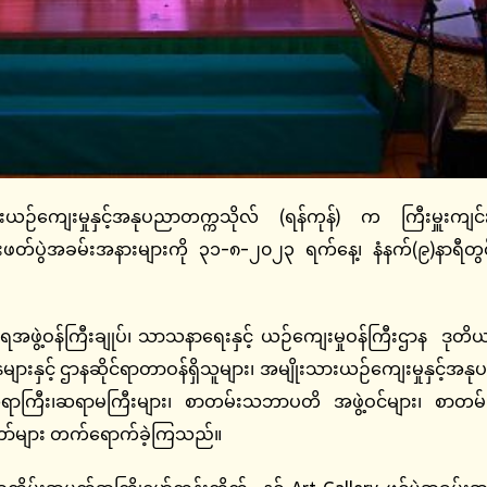
ားယဉ်ကျေးမှုနှင့်အနုပညာတက္ကသိုလ် (ရန်ကုန်) က ကြီးမှူးက
မ်းဖတ်ပွဲအခမ်းအနားများကို ၃၁-၈-၂၀၂၃ ရက်နေ့၊ နံနက်(၉)နာရီတွ
ုးရအဖွဲ့ဝန်ကြီးချုပ်၊ သာသနာရေးနှင့် ယဉ်ကျေးမှုဝန်ကြီးဌာန ဒုတိယဝ
ားနှင့် ဌာနဆိုင်ရာတာဝန်ရှိသူများ၊ အမျိုးသားယဉ်ကျေးမှုနှင့်အနု
ှ ဆရာကြီး၊ဆရာမကြီးများ၊ စာတမ်းသဘာပတိ အဖွဲ့ဝင်များ၊ စာတမ်
ော်များ တက်ရောက်ခဲ့ကြသည်။