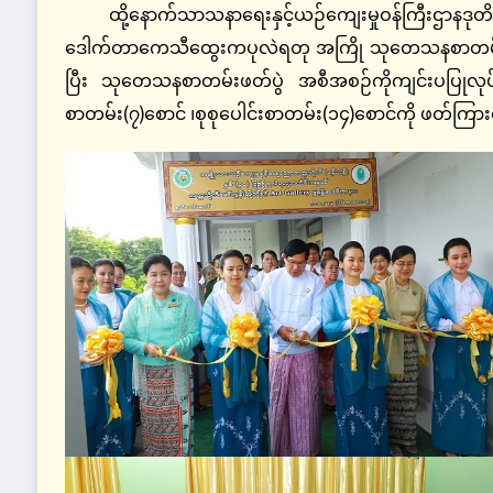
ထို့နောက်သာသနာရေးနှင့်ယဉ်ကျေးမှုဝန်ကြီးဌာနဒုတ
ဒေါက်တာကေသီထွေးကပုလဲရတု အကြို သုတေသနစာတမ်းဖတ်ပွ
ပြီး သုတေသနစာတမ်းဖတ်ပွဲ အစီအစဉ်ကိုကျင်းပပြုလုပ်ခ
စာတမ်း(၇)စောင် ၊စုစုပေါင်းစာတမ်း(၁၄)စောင်ကို ဖတ်ကြ