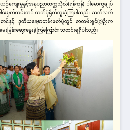
်ကျေးမှုနှင့်အနုပညာတက္ကသိုလ်(ရန်ကုန်) ပါမောက္ခချုပ်
င်းမှတ်တမ်းတင် ဓာတ်ပုံရိုက်ကူးခဲ့ကြပါသည်။ ဆက်လက်
င်နှင့် ဒုတိယနေ့စာတမ်းဖတ်ပွဲတွင် စာတမ်းရှင်(၇)ဦးက
 မေးမြန်းဆွေးနွေးခဲ့ကြကြောင်း သတင်းရရှိပါသည်။