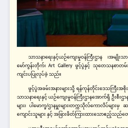
သာသနာရေးနှင့်ယဉ်ကျေးမှုဝန်ကြီးဌာန ၊အမျိုးသ
မော်ကွန်းတိုက်၊ Art Gallery ဖွင့်ပွဲနှင့် သုတေသနစာတ
ကျင်းပပြုလုပ်ခဲ့ သည်။
ဖွင့်ပွဲအခမ်းအနားများသို့ ရန်ကုန်တိုင်းဒေသကြီးအစိ
သာသနာရေးနှင့် ယဉ်ကျေးမှုဝန်ကြီးဌာနအောက်ရှိ ဦးစီးဌာနမျ
များ၊ ပါမောက္ခ/ဌာနမှူးများ၊တက္ကသိုလ်ကောလိပ်များမ
ကျောင်းသူများ နှင့် အခြားဖိတ်ကြားထားသောဧည့်သည်တ