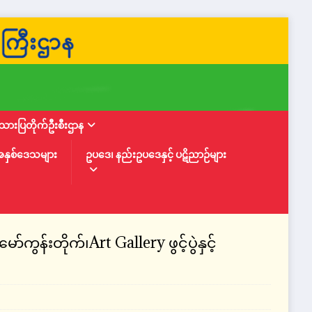
ားပြတိုက်ဦးစီးဌာန
အနှစ်ဒေသများ
ဥပဒေ၊ နည်းဥပဒေနှင့် ပဋိညာဉ်များ
ွန်းတိုက်၊Art Gallery ဖွင့်ပွဲနှင့်