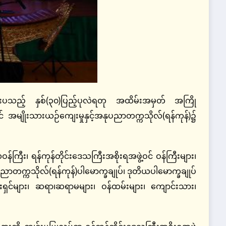
ျင်းပသည့် နှစ်(၃၀)ပြည့်ပုလဲရတု အထိမ်းအမှတ် အကြို
င် အမျိုးသားယဉ်ကျေးမှုနှင့်အနုပညာတက္ကသိုလ်(ရန်ကုန်)၌
န်ကြီး၊ ရန်ကုန်တိုင်းဒေသကြီးအစိုးရအဖွဲ့ဝင် ဝန်ကြီးများ၊
ပညာတက္ကသိုလ်(ရန်ကုန်)ပါမောက္ခချုပ်၊ ဒုတိယပါမောက္ခချုပ်
းရှင်များ၊ ဆရာ၊ဆရာမများ၊ ဝန်ထမ်းများ၊ ကျောင်းသား၊