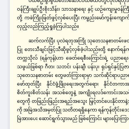
ပထမဦးစွာစွယ်တော်ဆောင်ပထမထပ်တွင်ပုလဲရတုအထိမ်းအ
ဝန်ကြီးချုပ်ဦးစိုးသိန်း၊ သာသနာရေး နှင့် ယဉ်ကျေးမှုဝန်
တို့ ကဖဲကြိုးဖြတ်ဖွင့်လှစ်ပေးပြီး ကမ္ဗည်းမော်ကွန်းက
လှည့်လည်ကြည့်ရှုခဲ့ကြပါသည်။
ဆက်လက်ပြီး ပုလဲရတုအကြို သုတေသနစာတမ်းဖတ်ပွဲ
ပြု တေးသီချင်းဖြင့်သီဆိုဖွင့်လှစ်ခဲ့ပါသည်။ထို့ နောက်ရန်
တက္ကသိုလ် (ရန်ကုန်)ဟာ ခေတ်ရေစီးကြောင်းရဲ့ ပညာရေး
သဖွယ်ဖြစ်ရာ ဂီတ၊ သဘင်၊ ပန်းချီ၊ ပန်းပု၊ ရုပ်ရှင်နှင့
သုတေသနစာတမ်း တွေဖတ်ကြားရာမှာ သက်ဆိုင်ရာပညာရပ်
ဖော်ထုတ်ပြီး နိုင်ငံဖွံ့ဖြိုးရေးအတွက်ရော၊ နိုင်င
စိတ်ကူးစိတ်သန်း အသစ်တွေနဲ့ အကျိုးရလဒ်ကောင်းအသ
တွေကို တဖြည်းဖြည်းအရည်အသွေး မြှင့်တင်ပေးနိုင်တာနဲ့
ကို အမြဲအသိအမှတ်ပြု သတိတရရှိနေကာ ရန်ကုန်တိုင်းဒေသ
မြဲအားပေး ဆောင်ရွက်သွားမည် ဖြစ်ကြောင်း များပြောကြာ