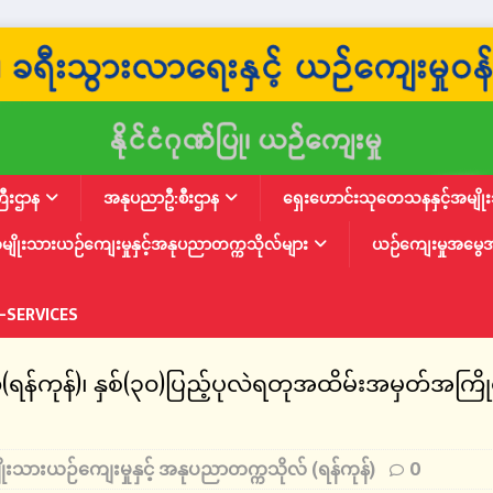
ြီးဌာန
အနုပညာဦ:စီးဌာန
ရှေးဟောင်းသုတေသနနှင့်အမျိုးသ
မျိုးသားယဉ်ကျေးမှုနှင့်အနုပညာတက္ကသိုလ်များ
ယဉ်ကျေးမှုအမွေ
-SERVICES
်ကုန်)၊ နှစ်(၃၀)ပြည့်ပုလဲရတုအထိမ်းအမှတ်အကြိုမော်က
ုးသားယဉ်ကျေးမှုနှင့် အနုပညာတက္ကသိုလ် (ရန်ကုန်)
0