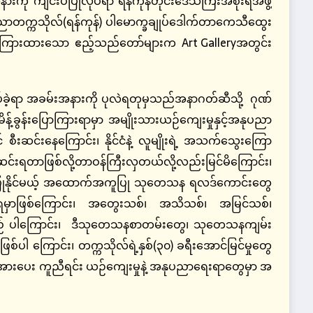
ကို ကျင်းပပြုလုပ်ရာ ရန်ကုန်တိုင်းဒေသကြီးအစိုးရအဖွဲ့
်အနုပညာတက္ကသိုလ်(ရန်ကုန်) ပါမောက္ခချုပ်ဒေါက်တာကေသီထွေး
က် ဖိတ်ကြားထားသော ဧည့်သည်တော်များက Art Galleryအတွင်း
ဲ့ရာ အခမ်းအနားကို ပုလဲရတုမှသည်အနာဂတ်ဆီသို့ ဂုဏ်
ှာမိန့်ခွန်းပြောကြားရာမှာ အမျိုးသားယဉ်ကျေးမှုနှင့်အနုပညာ
ဆင်းနေကြောင်း၊ နိုင်ငံနဲ့ လူမျိုးရဲ့ အသက်သွေးကြော
ီးဆင်းရတာဖြစ်လို့တာဝန်ကြီးလှတယ်လို့လည်းမြင်မိကြောင်း၊
ပြုနိုင်မယ့် အထောက်အကူပြု သုတေသန ရလဒ်ကောင်းတွေ
ဆောင်ရမှာဖြစ်ကြောင်း၊ အတွေးသစ်၊ အသိသစ်၊ အမြင်သစ်၊
ကြည် ပါကြောင်း၊ ဒီသုတေသနစာတမ်းတွေ၊ သုတေသနကျမ်း
ါ ကြောင်း၊ တက္ကသိုလ်ရဲ့နှစ်(၃၀) ခရီးအောင်မြင်မှုတွေ
 အားပေး ကူညီရင်း ယဉ်ကျေးမှုနဲ့ အနုပညာရေးရာတွေမှာ အ