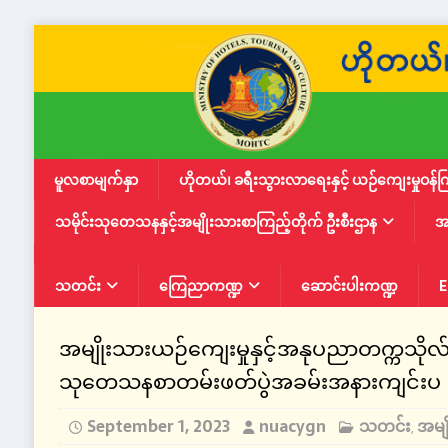
မူလစာမျက်နှာ
ဟိုတယ်၊ ခရီးသွားလာရေးနှင့် ယဉ်ကျေးမှုဝန်က
သမိုင်းသုတေသနနှင့်အမျိုးသားစာကြည့်တိုက် ဦးစီးဌာန
အ
သတင်း
ကြေညာကဏ္ဍ
ဆောင်းပါးကဏ္ဍ
E
အမျိုးသားယဉ်ကျေးမှုနှင့်အနုပညာတက္ကသိုလ်(ရန
သုတေသနစာတမ်းဖတ်ပွဲအခမ်းအနားကျင်းပ
September 1, 2023
nuacygn
သတင်း
အမျိ
,