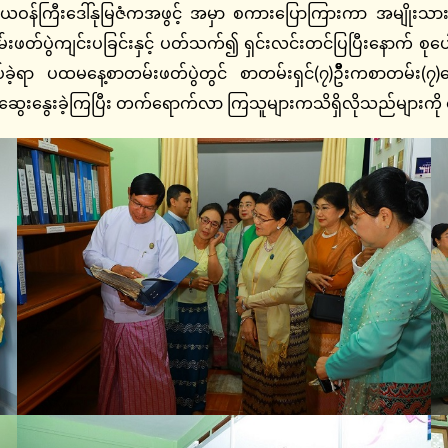
ိယဝန်ကြီးဒေါ်နုမြဇံကအဖွင့် အမှာ စကားပြောကြားကာ အမျိုးသားယဉ
ဲကျင်းပခြင်းနှင့် ပတ်သက်၍ ရှင်းလင်းတင်ပြပြီးနောက် စုပေါ
ဲ့ရာ ပထမနေ့စာတမ်းဖတ်ပွဲတွင် စာတမ်းရှင်(၇)ဦီးကစာတမ်း(၇)စော
ားဆွေးနွေးခဲ့ကြပြီး တက်ရောက်လာ ကြသူများကသိရှိလိုသည်များကို