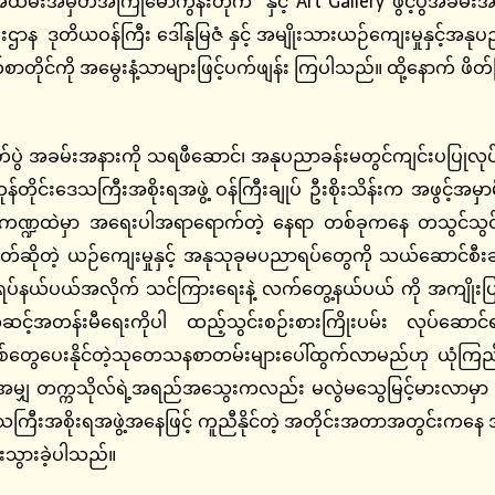
မှတ်အကြိုမော်ကွန်းတိုက် နှင့် Art Gallery ဖွင့်ပွဲအခမ်းအနား
ကြီးဌာန ဒုတိယဝန်ကြီး ဒေါ်နုမြဇံ နှင့် အမျိုးသားယဉ်ကျေးမှုနှင့
ျောက်စာတိုင်ကို အမွေးနံ့သာများဖြင့်ပက်ဖျန်း ကြပါသည်။ ထို့နော
 အခမ်းအနားကို သရဖီဆောင်၊ အနုပညာခန်းမတွင်ကျင်းပပြုလုပ်ခ
ကုန်တိုင်းဒေသကြီးအစိုးရအဖွဲ့ ဝန်ကြီးချုပ် ဦးစိုးသိန်းက အဖွင့်အမ
ကဏ္ဍထဲမှာ အရေးပါအရာ‌‌ရောက်တဲ့ နေရာ တစ်ခုကနေ တသွင်သွင် စီး
်ပြဇာတ်ဆိုတဲ့ ယဉ်ကျေးမှုနှင့် အနုသုခုမပညာရပ်တွေကို သယ်ဆောင်စ
နယ်ပယ်အလိုက် သင်ကြားရေးနဲ့ လက်တွေ့နယ်ပယ် ကို အကျိုး
ံတကာအဆင့်အတန်းမီရေးကိုပါ ထည့်သွင်းစဉ်းစားကြိုးပမ်း လုပ်
စ်တွေပေးနိုင်တဲ့သုတေသနစာတမ်းများပေါ်ထွက်လာမည်ဟု ယုံ
အမျှ တက္ကသိုလ်ရဲ့အရည်အသွေးကလည်း မလွဲမသွေမြင့်မားလာမှာ ဖြစ်ပ
ကြီးအစိုးရအဖွဲ့အနေဖြင့် ကူညီနိုင်တဲ့ အတိုင်းအတာအတွင်းကနေ
းသွားခဲ့ပါသည်။