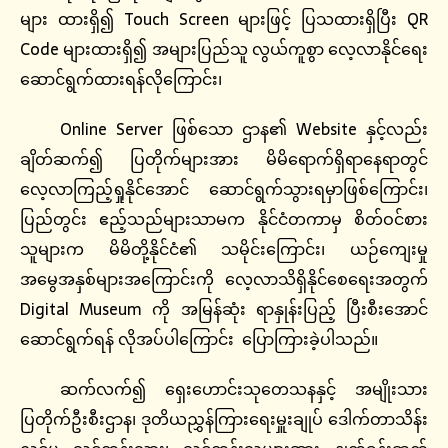
များ ထားရှိ၍ Touch Screen များဖြင့် ပြသထားရှိပြီး QR
Code များထားရှိ၍ အများပြည်သူ လွယ်ကူစွာ လေ့လာနိုင်ရေး
ဆောင်ရွက်ထားရန်လိုကြောင်း၊
Online Server ဖြစ်သော ဌာန၏ Website နှင့်လည်း
ချိတ်ဆက်၍ ပြတိုက်များအား မိမိရောက်ရှိရာနေရာတွင်
လေ့လာကြည့်ရှုနိုင်အောင် ဆောင်ရွက်သွားရမှာဖြစ်ကြောင်း၊
ပြည်တွင်း ဧည့်သည်များသာမက နိုင်ငံတကာမှ စိတ်ဝင်စား
သူများက မိမိတို့နိုင်ငံ၏ သမိုင်းကြောင်း၊ ယဉ်ကျေးမှု
အမွေအနှစ်များအကြောင်းကို လေ့လာသိရှိနိုင်စေရေးအတွက်
Digital Museum ကို အမြန်ဆုံး ရာနှုန်းပြည့် ပြီးစီးအောင်
ဆောင်ရွက်ရန် လိုအပ်ပါကြောင်း ပြောကြားခဲ့ပါသည်။
ဆက်လက်၍ ရှေးဟောင်းသုတေသနနှင့် အမျိုးသား
ပြတိုက်ဦးစီးဌာန၊ ဒုတိယညွှန်ကြားရေးမှူးချုပ် ဒေါက်တာသိန်း