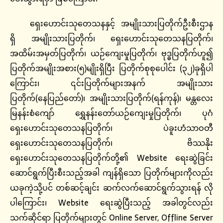
ရှေးဟောင်းသုတေသနနှင့် အမျိုးသားပြတိုက်ဦးစီးဌာန
ရှိ အမျိုးသားပြတိုက်၊ ရှေးဟောင်းသုတေသနပြတိုက်၊
အထိမ်းအမှတ်ပြတိုက်၊ ယဉ်ကျေးမှုပြတိုက်၊ ဗုဒ္ဓပြတိုက်ဟူ၍
ပြတိုက်အမျိုးအစား(၅)မျိုးရှိပြီး ပြတိုက်စုစုပေါင်း (၃၂)ခုရှိပါ
ကြောင်း၊ ၎င်းပြတိုက်များအနက် အမျိုးသား
ပြတိုက်(နေပြည်တော်)၊ အမျိုးသားပြတိုက်(ရန်ကုန်)၊ မန္တလေး
မြနန်းစံကျော် ရွှေနန်းတော်ယဉ်ကျေးမှုပြတိုက်၊ ပုဂံ
ရှေးဟောင်းသုတေသနပြတိုက်၊ ပဲခူးဟံသာဝတီ
ရှေးဟောင်းသုတေသနပြတိုက်၊ ဗိဿနိုး
ရှေးဟောင်းသုတေသနပြတိုက်တို့၏ Website ရေးဆွဲခြင်း
ဆောင်ရွက်ပြီးစီးသည့်အခါ ကျန်ရှိသော ပြတိုက်များကိုလည်း
ယခုကဲ့သို့ပင် တစ်ဆင့်ချင်း ဆက်လက်ဆောင်ရွက်သွားရန် လို
ပါကြောင်း၊ Website ရေးဆွဲပြီးသည့် အခါတွင်လည်း
သက်ဆိုင်ရာ ပြတိုက်များတွင် Online Server, Offline Server