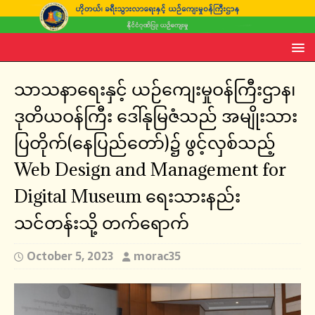
သာသနာရေးနှင့် ယဉ်ကျေးမှုဝန်ကြီးဌာန၊
ဒုတိယဝန်ကြီး ဒေါ်နုမြဇံသည် အမျိုးသား
ပြတိုက်(နေပြည်တော်)၌ ဖွင့်လှစ်သည့်
Web Design and Management for
Digital Museum ရေးသားနည်း
သင်တန်းသို့ တက်ရောက်
October 5, 2023
morac35