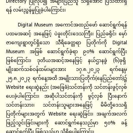
Directory ပြုလုပ်၍ အများပြည်သူ သိရှိအောင် ပြသထားရှိ
ရန် လမ်းညွှန်မှုပြုခဲ့ပါကြောင်း၊
Digital Museum အကောင်အထည်ဖော် ဆောင်ရွက်ရန်
ပထမအဆင့် အနေဖြင့် ပဲခူးတိုင်းဒေသကြီး၊ ပြည်ခရိုင်၊ မှော်
ဇာကျေးရွာတွင်ရှိသော သီရိခေတ္တရာ ပြတိုက်ကို Digital
Museum အဖြစ် ဆောင်ရွက်ခဲ့ရာ ၉၀% ဆောင်ရွက်ပြီး
ဖြစ်ကြောင်း၊ ဒုတိယအဆင့်အနေဖြင့် နယ်ဌာနခွဲ (၆)ခုရှိ
မျိုးဆက်သစ်ဝန်ထမ်းများအား ၁၇.၈.၂၀၂၃ ရက်နေ့မှ
၂၅.၈.၂၀၂၃ ရက်နေ့အထိ အမျိုးသားပြတိုက်(နေပြည်တော်)၌
Website ရေးဆွဲနည်း (အခြေခံ)သင်တန်းကို သင်တန်းဖွင့်လှစ်
ပေးခဲ့ပါကြောင်း၊ အဆိုပါသင်တန်းကို ဖွင့်လှစ် ပြီးနောက်
သင်တန်းသား၊ သင်တန်းသူများအနေဖြင့် မိမိတို့ဒေသရှိ
ပြတိုက်များအတွက် Website ရေးဆွဲခြင်း၊ အချက်အလက်
ဖြည့်သွင်းခြင်းများကို ဆောင်ရွက်နေသည်မှာ ၅၀% ခန့်
ဆောင်ရွက်ပြီး ဖြစ်သည်ဟု သိရှိရပါကြောင်း၊