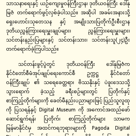
သာသနာရေးနှင့် ယဉ်ကျေးမှုဝန်ကြီးဌာန၊ ဒုတိယဝန်ကြီး ဒေါ်နု
မြဇံ တက်ရောက်ဖွင့်လှစ်ခဲ့ပါသည်။ အဆိုပါ အခမ်းအနားသို့
ရှေးဟောင်းသုတေသန နှင့် အမျိုးသားပြတိုက်ဦးစီးဌာန
ဒုတိယညွှန်ကြားရေးမှူးချုပ်များ၊ ညွှန်ကြားရေးမှူးများ၊
သင်တန်းနည်းပြများနှင့် သင်တန်းသား၊ သင်တန်းသူ(၂၄)ဦး
တက်ရောက်ခဲ့ကြပါသည်။
သင်တန်းဖွင့်ပွဲတွင် ဒုတိယဝန်ကြီး ဒေါ်နုမြဇံက
နိုင်ငံတော်စီမံအုပ်ချုပ်ရေးကောင်စီ ဥက္ကဋ္ဌ နိုင်ငံတော်
ဝန်ကြီးချုပ် ၏ သရေခေတ္တရာ၊ ဗိဿနိုးနှင့် ပဲခူးဒေသသို့
သွားရောက် ခဲ့သည့် ခရီးစဉ်များတွင် ပြတိုက်နှင့်
စာကြည့်တိုက်များကို ခေတ်မီနည်းပညာများဖြင့် ပြည်သူလူထု
ကို ပြသရန်နှင့် Digital Museum ကို အကောင်အထည်ဖော်
ဆောင်ရွက်ရန်၊ ပြတိုက်၊ စာကြည့်တိုက်များ သာမက
မြန်မာနိုင်ငံမှ အထင်ကရဘုရားများကို Pagoda Digital