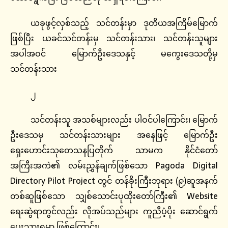
ယခုဖွင့်လှစ်သည့် သင်တန်းမှာ ဒုတိယအကြိမ်မြောက်
ဖြစ်ပြီး ယခင်သင်တန်းမှ သင်တန်းသား၊ သင်တန်းသူများ
အပါအဝင် မြောက်ဦးဒေသနှင့် မကွေးဒေသတို့မှ
သင်တန်းသား
၂
သင်တန်းသူ အသစ်များလည်း ပါဝင်ပါကြောင်း၊ မြောက်
ဦးဒေသမှ သင်တန်းသားများ အနေဖြင့် မြောက်ဦး
ရှေးဟောင်းသုတေသနပြတိုက် သာမက နိုင်ငံတော်
အကြီးအကဲ၏ လမ်းညွှန်ချက်ဖြစ်သော Pagoda Digital
Directory Pilot Project တွင် တန်ခိုးကြီးဘုရား (၉)ဆူအနက်
တစ်ဆူဖြစ်သော သျှစ်သောင်းပုထိုးတော်ကြီး၏ Website
ရေးဆွဲရာတွင်လည်း လိုအပ်သည်များ ကူညီပံ့ပိုး ဆောင်ရွက်
ပေးသွားရမှာ ဖြစ်ကြောင်း၊