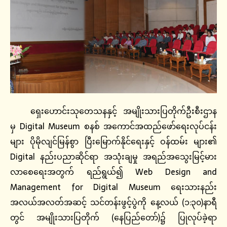
ရှေးဟောင်းသုတေသနနှင့် အမျိုးသားပြတိုက်ဦးစီးဌာန
မှ Digital Museum စနစ် အကောင်အထည်ဖော်ရေးလုပ်ငန်း
များ ပိုမိုလျင်မြန်စွာ ပြီးမြောက်နိုင်ရေးနှင့် ဝန်ထမ်း များ၏
Digital နည်းပညာဆိုင်ရာ အသုံးချမှု အရည်အသွေးမြင့်မား
လာစေရေးအတွက် ရည်ရွယ်၍ Web Design and
Management for Digital Museum ရေးသားနည်း
အလယ်အလတ်အဆင့် သင်တန်းဖွင့်ပွဲကို နေ့လယ် (၁:၃၀)နာရီ
တွင် အမျိုးသားပြတိုက် (နေပြည်တော်)၌ ပြုလုပ်ခဲ့ရာ