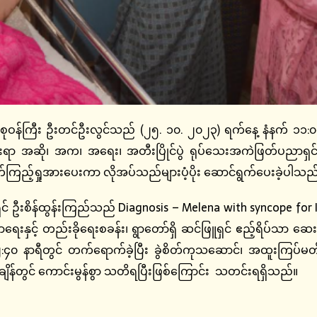
စုဝန်ကြီး ဦးတင်ဦးလွင်သည် (၂၅. ၁၀. ၂၀၂၃) ရက်နေ့ နံနက် ၁၁:၀၀
းရာ အဆို၊ အက၊ အရေး၊ အတီးပြိုင်ပွဲ ရုပ်သေးအကဲဖြတ်ပညာရှင
်ကြည့်ရှုအားပေးကာ လိုအပ်သည်များပံ့ပိုး ဆောင်ရွက်ပေးခဲ့ပါသည
န်ထွန်းကြည်သည် Diagnosis – Melena with syncope for I
်ကြောရေးနှင့် တည်းခိုရေးစခန်း၊ ရွာတော်ရှိ ဆင်ဖြူရှင် ဧည့်ရိပ်သာ 
၁၂:၄၀ နာရီတွင် တက်ရောက်ခဲ့ပြီး ခွဲစိတ်ကုသဆောင်၊ အထူးကြပ
ချိန်တွင် ကောင်းမွန်စွာ သတိရပြီးဖြစ်ကြောင်း သတင်းရရှိသည်။