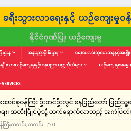
ြီးဌာန
အနုပညာဦ:စီးဌာန
ရှေးဟောင်းသုတေသနနှင့်အမျိုးသ
မျိုးသားယဉ်ကျေးမှုနှင့်အနုပညာတက္ကသိုလ်များ
ယဉ်ကျေးမှုအမွေ
-SERVICES
်ထောင်စုဝန်ကြီး ဦးတင်ဦးလွင် နေပြည်တော် ပြည်သူ
အရေး၊ အတီးပြိုင်ပွဲသို့ တက်ရောက်လာသည့် အကဲဖြတ
န်ကြီးသတင်း
သတင်း
0
,