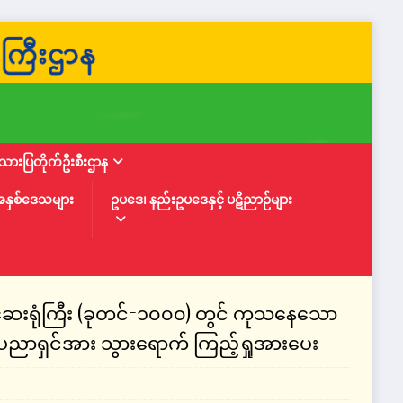
ားပြတိုက်ဦးစီးဌာန
အနှစ်ဒေသများ
ဥပဒေ၊ နည်းဥပဒေနှင့် ပဋိညာဉ်များ
့ဆေးရုံကြီး (ခုတင်-၁၀၀၀) တွင် ကုသနေသော
်ပညာရှင်အား သွားရောက် ကြည့်ရှုအားပေး