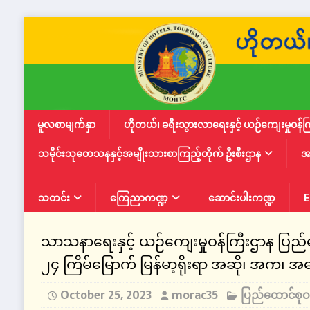
မူလစာမျက်နှာ
ဟိုတယ်၊ ခရီးသွားလာရေးနှင့် ယဉ်ကျေးမှုဝန်က
သမိုင်းသုတေသနနှင့်အမျိုးသားစာကြည့်တိုက် ဦးစီးဌာန
အ
သတင်း
ကြေညာကဏ္ဍ
ဆောင်းပါးကဏ္ဍ
E
သာသနာရေးနှင့် ယဉ်ကျေးမှုဝန်ကြီးဌာန ပြည
၂၄ ကြိမ်မြောက် မြန်မာ့ရိုးရာ အဆို၊ အက၊ 
October 25, 2023
morac35
ပြည်ထောင်စုဝ