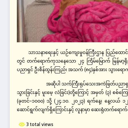
သာသနာရေးနှင့် ယဉ်ကျေးမှုဝန်ကြီးဌာန ပြည်ထောင်
တွင် တက်ရောက်ကုသနေသော ၂၄ ကြိမ်မြောက် မြန်မာ့ရို
ပညာရှင် ဦးစိန်ထွန်းကြည်၊ အသက် (၈၄)နှစ်အား သွားရောက
အဆိုပါ သက်ကြီးရုပ်သေးအကဲဖြတ်ပညာရှင် ဦးစိ
သွားခြင်းနှင့် မူးမေ့ လဲခြင်း)တို့ကြောင့် အမှတ် (၃) စစ
(ခုတင်-၁၀၀၀) သို့ (၂၄.၁၀. ၂၀၂၃) ရက်နေ့၊ နေ့လယ် 
ဆောင်ရွက်လျက်ရှိကြောင်းနှင့် လူနာမှာ ဆေးရုံတက်ရောက်
3 total views