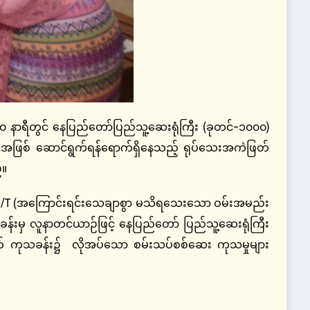
 နာရီတွင် နေပြည်တော်ပြည်သူ့ဆေးရုံကြီး (ခုတင်-၁၀၀၀)
်အဖြစ် ဆောင်ရွက်ရန်ရောက်ရှိနေသည့် ရုပ်သေးအကဲဖြတ်
်။
/T (အကြောင်းရင်းသေချာစွာ မသိရသေးသော ဝမ်းအမည်း
ဆေးခန်းမှ လူနာတင်ယာဉ်ဖြင့် နေပြည်တော် ပြည်သူ့ဆေးရုံကြီး
်မတ် ကုသခန်း၌ လိုအပ်သော စမ်းသပ်စစ်ဆေး ကုသမှုများ