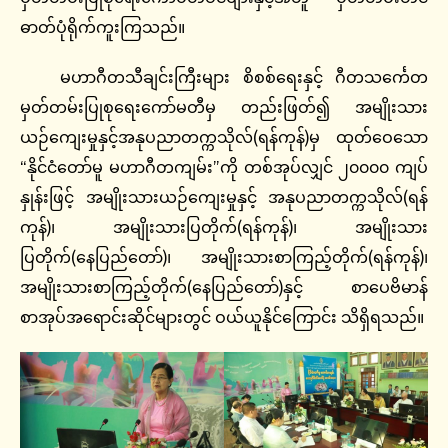
ဓာတ်ပုံရိုက်ကူးကြသည်။
မဟာဂီတသီချင်းကြီးများ စိစစ်‌ရေးနှင့် ဂီတသင်္ကေတ
မှတ်တမ်းပြုစုရေးကော်မတီမှ တည်းဖြတ်၍ အမျိုးသား
ယဉ်ကျေးမှုနှင့်အနုပညာတက္ကသိုလ်(ရန်ကုန်)မှ ထုတ်ဝေသော
“နိုင်ငံတော်မူ မဟာဂီတကျမ်း”ကို တစ်အုပ်လျှင် ၂၀၀၀၀ ကျပ်
နှုန်းဖြင့် အမျိုးသားယဉ်ကျေးမှုနှင့် အနုပညာတက္ကသိုလ်(ရန်
ကုန်)၊ အမျိုးသားပြတိုက်(ရန်ကုန်)၊ အမျိုးသား
ပြတိုက်(နေပြည်တော်)၊ အမျိုးသားစာကြည့်တိုက်(ရန်ကုန်)၊
အမျိုးသားစာကြည့်တိုက်(နေပြည်တော်)နှင့် စာပေဗိမာန်
စာအုပ်အရောင်းဆိုင်များတွင် ဝယ်ယူနိုင်ကြောင်း သိရှိရသည်။