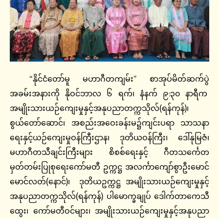
“နိုင်ငံတော်မူ မဟာဂီတကျမ်း” စာအုပ်မိတ်ဆက်ပွဲ
အခမ်းအနားကို နိုဝင်ဘာလ ၆ ရက်၊ နံနက် ၉:၃၀ နာရီက
အမျိုးသားယဉ်ကျေးမှုနှင့်အနုပညာတက္ကသိုလ်(ရန်ကုန်)၊
စွယ်တော်ဆောင်၊ အစည်းအဝေးခန်းမ၌ကျင်းပရာ သာသနာ
ရေးနှင့်ယဉ်ကျေးမှုဝန်ကြီးဌာန၊ ဒုတိယဝန်ကြီး၊ ဒေါ်နုမြဇံ၊
မဟာဂီတသီချင်းကြီးများ စိစစ်‌ရေးနှင့် ဂီတသင်္ကေတ
မှတ်တမ်းပြုစုရေးကော်မတီ ဥက္ကဋ္ဌ အလင်္ကာကျော်စွာဦးမောင်
မောင်လတ်(နောင်)၊ ဒုတိယဥက္ကဋ္ဌ အမျိုးသားယဉ်ကျေးမှုနှင့်
အနုပညာတက္ကသိုလ်(ရန်ကုန်) ပါမောက္ခချုပ် ဒေါက်တာကေသီ
ထွေး၊ ကော်မတီဝင်များ၊ အမျိုးသားယဉ်ကျေးမှုနှင့်အနုပညာ