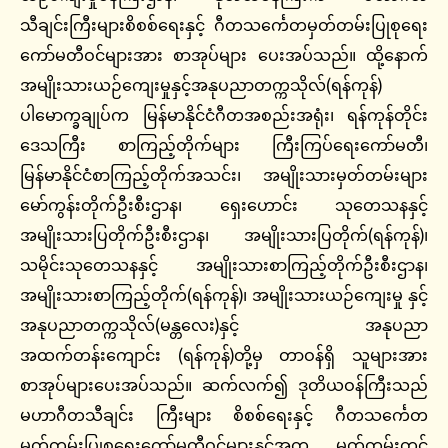
သီချင်းကြီးများစိစစ်‌ရေးနှင့် ဂီတသင်္ကေတမှတ်တမ်းပြုစုရေး
ကော်မတီဝင်များအား စာအုပ်များ ပေးအပ်သည်။ ထို့နောက်
အမျိုးသားယဉ်ကျေးမှုနှင့်အနုပညာတက္ကသိုလ်(ရန်ကုန်)
ပါမောက္ခချုပ်က မြန်မာနိုင်ငံဂီတအစည်းအရုံး၊ ရန်ကုန်တိုင်း
ဒေသကြီး စာကြည့်တိုက်များ ကြီးကြပ်ရေးကော်မတီ၊
မြန်မာနိုင်ငံစာကြည့်တိုက်အသင်း၊ အမျိုးသားမှတ်တမ်းများ
မော်ကွန်းတိုက်ဦးစီးဌာန၊ ရှေးဟောင်း သုတေသနနှင့်
အမျိုးသားပြတိုက်ဦးစီးဌာန၊ အမျိုးသားပြတိုက်(ရန်ကုန်)၊
သမိုင်းသုတေသနနှင့် အမျိုးသားစာကြည့်တိုက်ဦးစီးဌာန၊
အမျိုးသားစာကြည့်တိုက်(ရန်ကုန်)၊ အမျိုးသားယဉ်ကျေးမှု နှင့်
အနုပညာတက္ကသိုလ်(မန္တလေး)နှင့် အနုပညာ
အထက်တန်းကျောင်း (ရန်ကုန်)တို့မှ တာဝန်ရှိ သူများအား
စာအုပ်များပေးအပ်သည်။ ဆက်လက်၍ ဒုတိယဝန်ကြီးသည်
မဟာဂီတသီချင်း ကြီးများ စိစစ်‌ရေးနှင့် ဂီတသင်္ကေတ
မှတ်တမ်းပြုစုရေးကော်မတီဝင်များနှင့်အတူ မှတ်တမ်းတင်