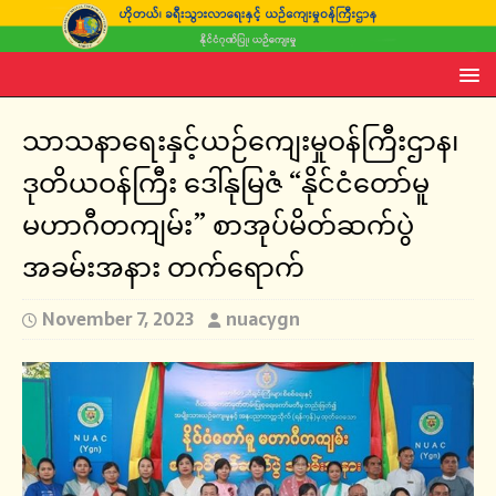
သာသနာရေးနှင့်ယဉ်ကျေးမှုဝန်ကြီးဌာန၊
ဒုတိယဝန်ကြီး ဒေါ်နုမြဇံ “နိုင်ငံတော်မူ
မဟာဂီတကျမ်း” စာအုပ်မိတ်ဆက်ပွဲ
အခမ်းအနား တက်ရောက်
November 7, 2023
nuacygn