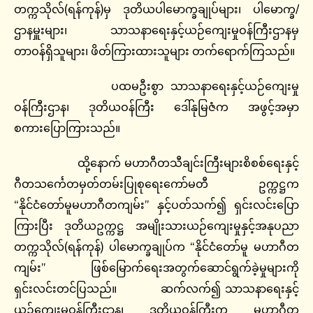
တက္ကသိုလ်(ရန်ကုန်)မှ ဒုတိယပါမောက္ခချုပ်များ၊ ပါမောက္ခ/
ဌာနမှူးများ၊ သာသနာရေးနှင့်ယဉ်ကျေးမှုဝန်ကြီးဌာနမှ
တာဝန်ရှိသူများ၊ ဖိတ်ကြားထားသူများ တက်ရောက်ကြသည်။
ပထမဦးစွာ သာသနာရေးနှင့်ယဉ်ကျေးမှု
ဝန်ကြီးဌာန၊ ဒုတိယဝန်ကြီး ဒေါ်နုမြဇံက အဖွင့်အမှာ
စကားပြောကြားသည်။
ထို့နောက် မဟာဂီတသီချင်းကြီးများစိစစ်‌ရေးနှင့်
ဂီတသင်္ကေတမှတ်တမ်းပြုစုရေးကော်မတီ ဥက္ကဋ္ဌက
“နိုင်ငံတော်မူမဟာဂီတကျမ်း” နှင့်ပတ်သက်၍ ရှင်းလင်းပြော
ကြားပြီး ဒုတိယဥက္ကဋ္ဌ အမျိုးသားယဉ်ကျေးမှုနှင့်အနုပညာ
တက္ကသိုလ်(ရန်ကုန်) ပါမောက္ခချုပ်က “နိုင်ငံတော်မူ မဟာဂီတ
ကျမ်း” ဖြစ်မြောက်ရေးအတွက်ဆောင်ရွက်ခဲ့မှုများကို
ရှင်းလင်းတင်ပြသည်။ ဆက်လက်၍ သာသနာရေးနှင့်
ယဉ်ကျေးမှုဝန်ကြီးဌာန၊ ဒုတိယဝန်ကြီးက မဟာဂီတ