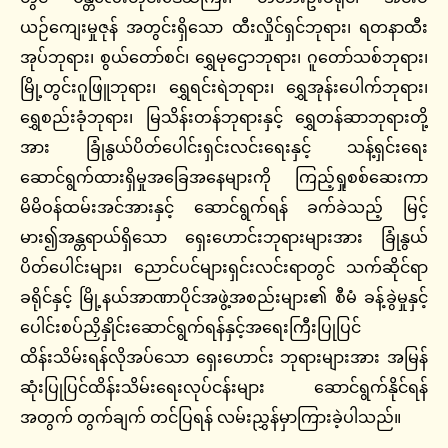
ယဉ်ကျေးမှုဇုန် အတွင်းရှိသော ထီးလှိုင်ရှင်ဘုရား၊ ရတနာထီး
အုပ်ဘုရား၊ စွယ်တော်စင်၊ ရွှေမုဌောဘုရား၊ ဂူတော်သစ်ဘုရား၊
မြို့တွင်းဂူဖြူဘုရား၊ ရွှေရင်းရဲဘုရား၊ ရွှေအုန်းပေါက်ဘုရား၊
ရွှေစည်းခုံဘုရား၊ မြသိန်းတန်ဘုရားနှင့် ရွှေတန်ဆာဘုရားတို့
အား ခြုံနွယ်ပိတ်ပေါင်းရှင်းလင်းရေးနှင့် သန့်ရှင်းရေး
ဆောင်ရွက်ထားရှိမှုအခြေအနေများကို ကြည့်ရှုစစ်ဆေးကာ
မိမိဝန်ထမ်းအင်အားနှင့် ဆောင်ရွက်ရန် ခက်ခဲသည့် မြင့်
မား၍အန္တရာယ်ရှိသော ရှေးဟောင်းဘုရားများအား ခြုံနွယ်
ပိတ်ပေါင်းများ၊ ညောင်ပင်များရှင်းလင်းရာတွင် သက်ဆိုင်ရာ
ခရိုင်နှင့် မြို့နယ်အာဏာပိုင်အဖွဲ့အစည်းများ၏ စီမံ ခန့်ခွဲမှုနှင့်
ပေါင်းစပ်ညှိနှိုင်းဆောင်ရွက်ရန်နှင့်အရေးကြီးပြုပြင်
ထိန်းသိမ်းရန်လိုအပ်သော ရှေးဟောင်း ဘုရားများအား အမြန်
ဆုံးပြုပြင်ထိန်းသိမ်းရေးလုပ်ငန်းများ ဆောင်ရွက်နိုင်ရန်
အတွက် တွက်ချက် တင်ပြရန် လမ်းညွှန်မှာကြားခဲ့ပါသည်။