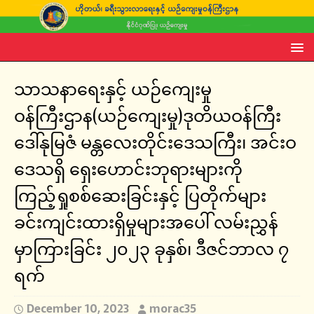
သာသနာရေးနှင့် ယဉ်ကျေးမှု
ဝန်ကြီးဌာန(ယဉ်ကျေးမှု)ဒုတိယဝန်ကြီး
ဒေါ်နုမြဇံ မန္တလေးတိုင်းဒေသကြီး၊ အင်းဝ
ဒေသရှိ ရှေးဟောင်းဘုရားများကို
ကြည့်ရှုစစ်ဆေးခြင်းနှင့် ပြတိုက်များ
ခင်းကျင်းထားရှိမှုများအပေါ် လမ်းညွှန်
မှာကြားခြင်း ၂၀၂၃ ခုနှစ်၊ ဒီဇင်ဘာလ ၇
ရက်
December 10, 2023
morac35