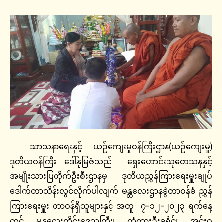
သာသနာရေးနှင့် ယဉ်ကျေးမှုဝန်ကြီးဌာန(ယဉ်ကျေးမှု)
ဒုတိယဝန်ကြီး ဒေါ်နုမြဇံသည် ရှေးဟောင်းသုတေသနနှင့်
အမျိုးသားပြတိုက်ဦးစီးဌာနမှ ဒုတိယညွှန်ကြားရေးမှူးချုပ်
ဒေါက်တာသိန်းလွင်လိုက်ပါလျက် မန္တလေးဌာနခွဲတာဝန်ခံ ညွှန်
ကြားရေးမှူး တာဝန်ရှိသူများနှင့် အတူ ၇-၁၂-၂၀၂၃ ရက်နေ့
တွင် မန္တလေးတိုင်းဒေသကြီး၊ တံတားဦးခရိုင်၊ အင်းဝ