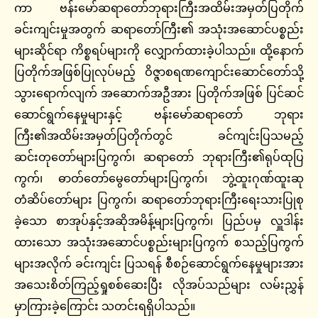
ကာ ဗန်းမော်ဆရာတော်ဘုရားကြီးအထိမ်းအမှတ်ပြတိုက်
ခင်းကျင်းမှုအတွက် ဆရာတော်ကြီး၏ အသုံးအဆောင်ပစ္စည်း
များဆိုင်ရာ ကိစ္စရပ်များကို လျှောက်ထားခဲ့ပါသည်။ ထို့နောက်
ပြတိုက်အဖြစ်ပြုလုပ်မည့် ဝိဇ္ဇာစရဏကျောင်းဆောင်တော်သို့
သွားရောက်လျက် အဆောက်အဦအား ပြတိုက်အဖြစ် ပြင်ဆင်
ဆောင်ရွက်နေမှုများနှင့် ဗန်းမော်ဆရာတော် ဘုရား
ကြီး၏အထိမ်းအမှတ်ပြတိုက်တွင် ခင်ကျင်းပြသမည့်
ဆင်းတုတော်များပြကွက်၊ ဆရာတော် ဘုရားကြီး၏ရုပ်ထုပြ
ကွက်၊ ဓာတ်တော်မွေတော်များပြကွက်၊ ဘွဲ့ထူးဂုဏ်ထူးဆု
တံဆိပ်တော်များ ပြကွက်၊ ဆရာတော်ဘုရားကြီးရေးသားပြုစု
ခဲ့သော စာအုပ်နှင့်အဆိုအမိန့်များပြကွက်၊ ပြည်ပမှ လှူဒါန်း
ထားသော အသုံးအဆောင်ပစ္စည်းများပြကွက် စသည့်ပြကွက်
များအလိုက် ခင်းကျင်း ပြသရန် စီစဉ်ဆောင်ရွက်နေမှုများအား
အသေးစိတ်ကြည့်ရှုစစ်ဆေးပြီး လိုအပ်သည်များ လမ်းညွှန်
မှာကြားခဲ့ကြောင်း သတင်းရရှိပါသည်။