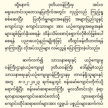
ထို့နောက် ဒုတိယဝန်ကြီးမှ အင်းဝ
ရှေးဟောင်းသုတေသနပြတိုက်အတွင်း လှည့်လည် ကြည့်ရှု
စစ်ဆေးပြီး ပြတိုက်မှူးများအနေဖြင့် အများပြည်သူနှင့်
ကျောင်းသူ၊ ကျောင်းသားများ အား ယဉ်ကျေးမှုအမွေအနှစ်
များချစ်မြတ်နိုးစေရန်၊ ထိန်းသိမ်းစောင့်ရှောက်လိုစိတ်ဖြစ်ပေါ်
စေရန် ပညာပေးပုံနည်းမျိုးစုံဖြင့် တီထွင်ဖန်တီးတတ်ရန်
မှာကြားပြီး လိုအပ်သည်များ လမ်းညွှန် ပြောကြားခဲ့ပါသည်။
ဆက်လက်၍ သာသနာရေးနှင့် ယဉ်ကျေးမှု
ဝန်ကြီးဌာန(ယဉ်ကျေးမှု) ဒုတိယဝန်ကြီး ဒေါ်နုမြဇံသည်
သာသနာရေးနှင့်ယဉ်ကျေးမှုဝန်ကြီးဌာနမှ တာဝန်ရှိသူများနှင့်
အတူ ၈-၁၂-၂၀၂၃ ရက်နေ့တွင် ဗန်းမော်ကျောင်းတိုက်သို့
ရောက်ရှိပြီး ဗန်းမော်ဆရာတော်ကြီး မူလသီတင်းသုံး ခဲ့ရာ
ရတနာဃရကျောင်းဆောင်တော်သို့ သွားရောက်၍
ကျောင်းထိုင်ဆရာတော်များအား လှူဖွယ် ပစ္စည်းများဆက်ကပ်