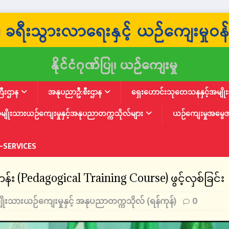
ြီးဌာန
အနုပညာဦ:စီးဌာန
ရှေးဟောင်းသုတေသနနှင့်အမျိုးသ
မျိုးသားယဉ်ကျေးမှုနှင့်အနုပညာတက္ကသိုလ်များ
ယဉ်ကျေးမှုအမွေ
-SERVICES
န်း (Pedagogical Training Course) ဖွင့်လှစ်ခြင်း
ိုးသားယဉ်ကျေးမှုနှင့် အနုပညာတက္ကသိုလ် (ရန်ကုန်)
0