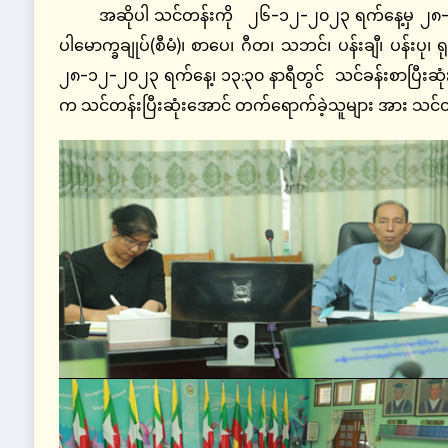
အဆိုပါ သင်တန်းကို ၂၆-၁၂-၂၀၂၃ ရက်နေ့မှ ၂၈-၁၂
ပါမောက္ခချုပ်(စီမံ)၊ စာပေ၊ ဂီတ၊ သဘင်၊ ပန်းချီ၊ ပန်းပု၊ ရုပ
၂၈-၁၂-၂၀၂၃ ရက်နေ့၊ ၁၃:၃၀ နာရီတွင် သင်ခန်းစာပြီးဆုံး
က သင်တန်းပြီးဆုံးအောင် တက်ရောက်ခဲ့သူများ အား သင်