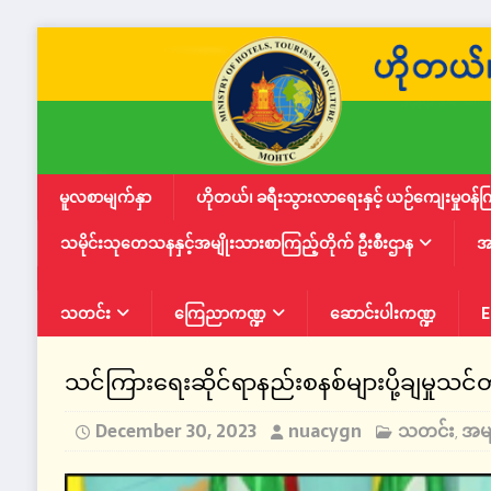
မူလစာမျက်နှာ
ဟိုတယ်၊ ခရီးသွားလာရေးနှင့် ယဉ်ကျေးမှုဝန်က
သမိုင်းသုတေသနနှင့်အမျိုးသားစာကြည့်တိုက် ဦးစီးဌာန
အ
သတင်း
ကြေညာကဏ္ဍ
ဆောင်းပါးကဏ္ဍ
E
သင်ကြားရေးဆိုင်ရာနည်းစနစ်များပို့ချမှုသင်တ
December 30, 2023
nuacygn
သတင်း
အမျ
,