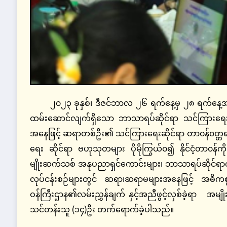
၂၀၂၃ ခုနှစ်၊ ဒီဇင်ဘာလ ၂၆ ရက်နေ့မှ ၂၈ ရက်နေ့အထ
ထမ်းဆောင်လျက်ရှိသော ဘာသာရပ်ဆိုင်ရာ သင်ကြားရေ
အနေဖြင့် ဆရာတစ်ဦး၏ သင်ကြားရေးဆိုင်ရာ တာ၀န်၀တ္တရားမျ
ရေး ဆိုင်ရာ ဗဟုသုတများ ပိုမိုကြွယ်၀၍ နိုင်ငံ့တာ၀န
မျိုးဆက်သစ် အနုပညာရှင်ကောင်းများ၊ ဘာသာရပ်ဆိုင်ရာကျွမ်
လုပ်ငန်းစဉ်များတွင် ဆရာ၊ဆရာမများအနေဖြင့် အဓိကစွမ်
ဝန်ကြီးဌာန၏လမ်းညွှန်ချက် နှင့်အညီဖွင့်လှစ်ခဲ့ရာ အမျိ
သင်တန်းသူ (၁၄)ဦး တက်ရောက်ခဲ့ပါသည်။