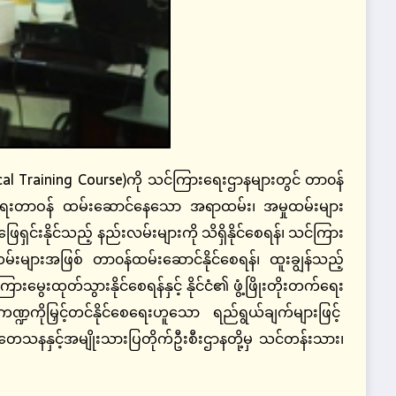
cal Training Course)ကို သင်ကြားရေးဌာနများတွင် တာ၀န်
ရေးတာဝန် ထမ်းဆောင်နေသော အရာထမ်း၊ အမှုထမ်းများ
်းနိုင်သည့် နည်းလမ်းများကို သိရှိနိုင်စေရန်၊ သင်ကြား
်းများအဖြစ် တာ၀န်ထမ်းဆောင်နိုင်စေရန်၊ ထူးချွန်သည့်
ေးထုတ်သွားနိုင်စေရန်နှင့် နိုင်ငံ၏ ဖွံ့ဖြိုးတိုးတက်ရေး
္ဍကိုမြှင့်တင်နိုင်စေရေးဟူသော ရည်ရွယ်ချက်များဖြင့်
သုတေသနနှင့်အမျိုးသားပြတိုက်ဦးစီးဌာနတို့မှ သင်တန်းသား၊