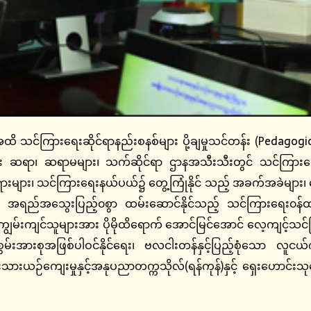
ိ သင်ကြားရေးဆိုင်ရာနည်းစနစ်များ ပို့ချမှုသင်တန်း (Pedagogi
း ဆရာ၊ ဆရာမများ၊ သက်ဆိုင်ရာ ဌာနအသီးသီးတွင် သင်ကြား
ား၊ သင်ကြားရေးနယ်ပယ်၌ တွေ့ကြုံနိုင် သည့် အခက်အခဲများ၊ ဖြေရှင
်ကို အရည်အသွေးပြည့်၀စွာ ထမ်းဆောင်နိုင်သည့် သင်ကြားရေး၀န်ထမ
းကျင်သူများအား ပိုမိုထိရောက် အောင်မြင်အောင် လေ့ကျင့်သင်ကြားမွ
းအားစုအဖြစ်ပါဝင်နိုင်ရေး၊ ဗလငါးတန်နှင့်ပြည့်စုံသော လူငယ်ကဏ
ုးသားယဉ်ကျေးမှုနှင့်အနုပညာတက္ကသိုလ်(ရန်ကုန်)နှင့် ရှေးဟောင်း