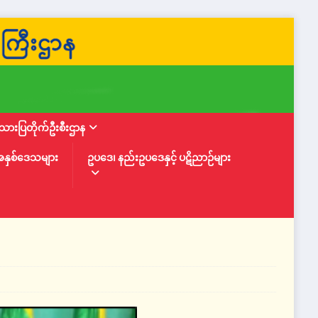
ားပြတိုက်ဦးစီးဌာန
အနှစ်ဒေသများ
ဥပဒေ၊ နည်းဥပဒေနှင့် ပဋိညာဉ်များ