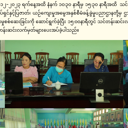
-၂၀၂၃ ရက်နေ့အထိ နံနက် ၁၀:၃၀ နာရီမှ ၁၅:၃၀ နာရီအထိ သင်ကြားပ
်ရှင်နှင့်ပြဇာတ်၊ ယဉ်ကျေးမှုအမွေအနှစ်စီမံခန့်ခွဲမှုပညာဌာနတို့မှ ဌာန
မှုစစ်ဆေးခြင်းကို ဆောင်ရွက်ခဲ့ပြီး ၁၅:၀၀နာရီတွင် သင်တန်းဆင်
တန်းဆင်းလက်မှတ်များပေးအပ်ခဲ့ပါသည်။