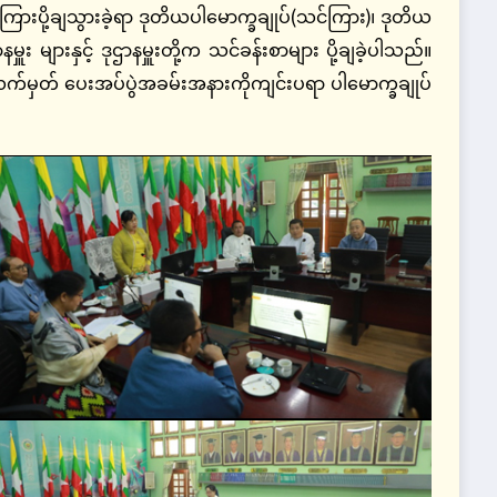
ို့ချသွားခဲ့ရာ ဒုတိယပါမောက္ခချုပ်(သင်ကြား)၊ ဒုတိယ
မှူး များနှင့် ဒုဌာနမှူးတို့က သင်ခန်းစာများ ပို့ချခဲ့ပါသည်။
းလက်မှတ် ပေးအပ်ပွဲအခမ်းအနားကိုကျင်းပရာ ပါမောက္ခချုပ်