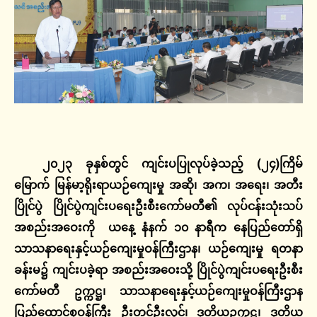
၂၀၂၃
ခုနှစ်တွင်
ကျင်းပပြုလုပ်ခဲ့သည့်
(
၂၄
)
ကြိမ်
မြောက်
မြန်မာ့ရိုးရာယဉ်ကျေးမှု
အဆို၊
အက၊
အရေး၊
အတီး
ပြိုင်ပွဲ
ပြိုင်ပွဲကျင်းပရေးဦးစီးကော်မတီ၏
လုပ်ငန်းသုံးသပ်
အစည်းအဝေးကို
ယနေ့
နံနက်
၁၀
နာရီက
နေပြည်တော်ရှိ
သာသနာရေးနှင့်ယဉ်ကျေးမှုဝန်ကြီးဌာန၊
ယဉ်ကျေးမှု
ရတနာ
ခန်းမ၌
ကျင်းပခဲ့ရာ
အစည်းအဝေးသို့
ပြိုင်ပွဲကျင်းပရေးဦးစီး
ကော်မတီ
ဥက္ကဋ္ဌ၊
သာသနာရေးနှင့်ယဉ်ကျေးမှုဝန်ကြီးဌာန
ပြည်ထောင်စုဝန်ကြီး
ဦးတင်ဦးလွင်၊
ဒုတိယဥက္ကဋ္ဌ၊
ဒုတိယ