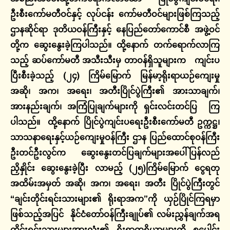
ဦးစီးကော်မတီဝင်နှင့် လုပ်ငန်း ကော်မတီဝင်များဖြစ်ကြသည့်
ဌာနဆိုင်ရာ ဒုတိယဝန်ကြီးနှင့် နေပြည်တော်ကောင်စီ အဖွဲ့ဝင်
တို့က ဆွေးနွေးခဲ့ကြပါသည်။ ထို့နောက် တက်ရောက်လာကြ
သည့် ဆပ်ကော်မတီ အသီးသီးမှ တာဝန်ရှိသူများက ကျင်းပ
ပြီးစီးခဲ့သည့် (၂၄) ကြိမ်မြောက် မြန်မာ့ရိုးရာယဉ်ကျေးမှု
အဆို၊ အက၊ အရေး၊ အတီးပြိုင်ပွဲကြီး၏ အားသာချက်၊
အားနည်းချက်၊ အကြံပြုချက်များကို ရှင်းလင်းတင်ပြ ကြ
ပါသည်။ ထို့နောက် ပြိုင်ပွဲကျင်းပရေးဦးစီးကော်မတီ ဥက္ကဋ္ဌ၊
သာသနာရေးနှင့်ယဉ်ကျေးမှုဝန်ကြီး ဌာန ပြည်ထောင်စုဝန်ကြီး
ဦးတင်ဦးလွင်က ဆွေးနွေးတင်ပြချက်များအပေါ်ပြန်လည်
ညှိနှိုင်း ဆွေးနွေးခဲ့ပြီး
လာမည့် (၂၅)ကြိမ်မြောက် ငွေရတု
အထိမ်းအမှတ် အဆို၊ အက၊ အရေး၊ အတီး ပြိုင်ပွဲကြီးတွင်
“ချင်းတိုင်းရင်းသားများ၏ ရိုးရာအက”ကို ယှဉ်ပြိုင်ကြရမှာ
ဖြစ်သည့်အပြင် နိုင်ငံတော်ဝန်ကြီးချုပ်၏ လမ်းညွှန်ချက်အရ
တိုင်းရင်းသားများအားလုံး၏ ရိုးရာတူရိယာများကို စုပေါင်း