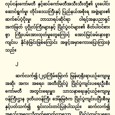
လုပ်ငန်းကော်မတီ
နှင့်ဆပ်ကော်မတီအသီးသီးတို့၏
ပူးပေါင်း
ဆောင်ရွက်မှု၊
တိုင်းဒေသကြီးနှင့်
ပြည်နယ်အစိုးရ
အဖွဲ့များ၏
ဆက်စပ်ပံ့ပိုးမှု၊
ဘာသာရပ်ဆိုင်ရာ
ဝါရင့်အနုပညာရှင်
အကဲဖြတ်
ပုဂ္ဂိုလ်ကြီးများနှင့်
ပြိုင်ပွဲဝင်များ၏
စိတ်ပါဝင်စား
စွာ
ကြိုးပမ်းအားထုတ်မှုတွေကြောင့်
အောင်မြင်ခမ်းနားစွာ
ကျင်းပ
နိုင်ခဲ့ခြင်းဖြစ်ကြောင်း
အဖွင့်အမှာစကားပြောကြားခဲ့
သည်။
၂
ဆက်လက်၍ (၂၄)ကြိမ်မြောက် မြန်မာ့ရိုးရာယဉ်ကျေးမှု
အဆို၊ အက၊ အရေး၊ အတီးပြိုင်ပွဲ ပြိုင်ပွဲကျင်းပရေးဦးစီး
ကော်မတီ အတွင်းရေးမှူး၊ သာသနာရေးနှင့်ယဉ်ကျေးမှု
ဝန်ကြီးဌာန ဒုတိယဝန်ကြီး ဒေါ်နုမြဇံက ပြိုင်ပွဲကျင်းပပြီးစီးမှု
နှင့်ပတ်သက်၍ ရှင်းလင်းတင်ပြခဲ့ပါသည်။ ဆက်လက်၍
အစည်းအဝေးသို့တက်ရောက်လာသော ပြိုင်ပွဲကျင်းပရေး၊