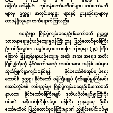
ဝန်ကြီး
ဒေါ်နုမြဇံ၊
လုပ်ငန်းကော်မတီဝင်များ၊
ဆပ်ကော်မတီ
များမှ
ဥက္ကဋ္ဌ၊
အတွင်းရေးမှူး
များနှင့်
ဌာနဆိုင်ရာများမှ
တာဝန်ရှိသူများ
တက်ရောက်ကြသည်။
ရှေးဦးစွာ
ပြိုင်ပွဲကျင်းပရေးဦးစီးကော်မတီ
ဥက္ကဋ္ဌ၊
သာသနာရေးနှင့်ယဉ်ကျေးမှုဝန်ကြီး
ဌာန၊
ပြည်ထောင်စုဝန်ကြီး
ဦးတင်ဦးလွင်က
အဖွင့်အမှာစကားပြောကြားခဲ့ရာ
(
၂၄
)
ကြိမ်
မြောက်
မြန်မာ့ရိုးရာယဉ်ကျေးမှု
အဆို၊
အက၊
အရေး၊
အတီး
ပြိုင်ပွဲကြီးကို
နိုင်ငံတော်အဆင့်
အခမ်းအနား
အဖြစ်
ခမ်းနား
သိုက်မြိုက်စွာကျင်းပနိုင်ရန်
နိုင်ငံတော်စီမံအုပ်ချုပ်ရေး
ကောင်စီ
ဥက္ကဋ္ဌ၊
နိုင်ငံတော်
ဝန်ကြီးချုပ်
ဗိုလ်ချုပ်မှူးကြီးမင်း
အောင်လှိုင်၏
လမ်းညွှန်မှု၊
ပြိုင်ပွဲကျင်းပရေးဦးစီးကော်မတီ
နာယက၊
နိုင်ငံတော်ဝန်ကြီးချုပ်
ဒုတိယဗိုလ်ချုပ်မှူးကြီးစိုး
ဝင်း၏
အနီးကပ်ကြီးကြပ်မှု၊
ဝန်ကြီး
ဌာနများမှ
ဦးစီး
ကော်မတီဝင်
ပြည်ထောင်စုဝန်ကြီးများ၏
ညှိနှိုင်းပေါင်းစပ်မှု၊