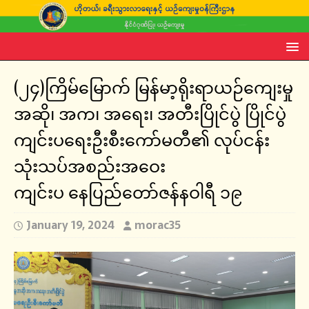
(၂၄)ကြိမ်မြောက် မြန်မာ့ရိုးရာယဉ်ကျေးမှု
အဆို၊ အက၊ အရေး၊ အတီးပြိုင်ပွဲ ပြိုင်ပွဲ
ကျင်းပရေးဦးစီးကော်မတီ၏ လုပ်ငန်း
သုံးသပ်အစည်းအဝေး
ကျင်းပ နေပြည်တော်ဇန်နဝါရီ ၁၉
January 19, 2024
morac35