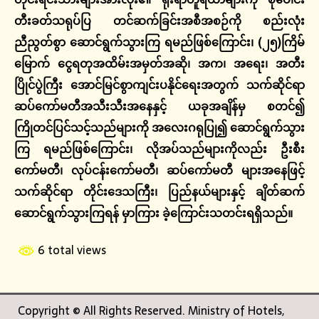
တီးခတ်သရုပ်ပြ တင်ဆက်ခြင်းအစီအစဉ်ကို စည်းလုံး
ညီညွတ်စွာ ဆောင်ရွက်သွားကြ ရမည်ဖြစ်ကြောင်း၊ (၂၅)ကြိမ်
မြောက် ငွေရတုအထိမ်းအမှတ်အဆို၊ အက၊ အရေး၊ အတီး
ပြိုင်ပွဲကြီး အောင်မြင်စွာကျင်းပနိုင်ရေးအတွက် သက်ဆိုင်ရာ
ဆပ်ကော်မတီအသီးသီးအနေနှင့် ယခုအချိန်မှ စတင်၍
ကြိုတင်ပြင်သင့်သည်များကို အလေးဂရုပြု၍ ဆောင်ရွက်သွား
ကြ ရမည်ဖြစ်ကြောင်း၊ လိုအပ်သည်များကိုလည်း ဦးစီး
ကော်မတီ၊ လုပ်ငန်းကော်မတီ၊ ဆပ်ကော်မတီ များအနေဖြင့်
သက်ဆိုင်ရာ တိုင်းဒေသကြီး၊ ပြည်နယ်များနှင့် ချိတ်ဆက်
ဆောင်ရွက်သွားကြရန် မှာကြား ခဲ့ကြောင်းသတင်းရရှိသည်။
6 total views
Copyright © All Rights Reserved. Ministry of Hotels,