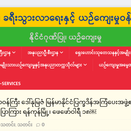
ြီးဌာန
အနုပညာဦ:စီးဌာန
ရှေးဟောင်းသုတေသနနှင့်အမျိုးသ
မျိုးသားယဉ်ကျေးမှုနှင့်အနုပညာတက္ကသိုလ်များ
ယဉ်ကျေးမှုအမွေ
-SERVICES
ကြီး ဒေါ်နုမြဇံ မြန်မာနိုင်ငံပြက္ခဒိန်အကြံပေးအဖွဲ့
ြား ရန်ကုန်မြို့၊ ဖေဖော်ဝါရီ ၁၈￼
ီးသတင်း
သတင်း
0
,