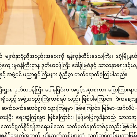
ာက် မျက်နှာစုံညီအစည်းအဝေးကို ရန်ကုန်တိုင်းဒေသကြီး၊ ဒဂုံမြို့နယ
ှုဝန်ကြီးဌာန ဒုတိယဝန်ကြီး ဒေါ်နုမြဇံနှင့် သာသနာရေးနှင့်ယဉ်ကျေး
ှင့် အဖွဲ့ဝင် ပညာရှင်ကြီးများ စုံညီစွာ တက်ရောက်ခဲ့ကြပါသည်။
န ဒုတိယဝန်ကြီး ဒေါ်နုမြဇံက အဖွင့်အမှာစကား ပြောကြားရာတွင် မြန
်းရှိသည့် အဖွဲ့အစည်းကြီးတစ်ရပ် လည်း ဖြစ်ပါကြောင်း၊ ဒီကနေ့ကျင်း
း ဆက်လက်ဆောင်ရွက် သွားကြရမှာ ဖြစ်ကြောင်း၊ မြန်မာ-အင်္ဂလိပ်-ရခိ
ားပြီး ရေးဆွဲကြရမှာ ဖြစ်ကြောင်း၊ မြန်မာပြက္ခဒိန်သည် သာသန
 ဆောင်ရွက်နိုင်ရန်အရေးပါသော သတ်မှတ်ချက်တစ်ခုလည်းဖြစ်ပါကြောင်
စုနိုင်ရေးတို့အတွက် မျိုးဆက်သစ်များထံ လက်ဆင့်ကမ်းပညာဖြန့်ဝေရ