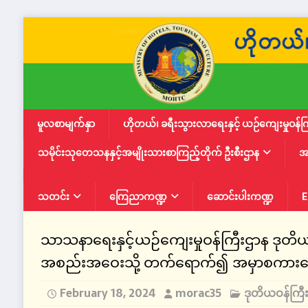
မူလစာမျက်နှာ
ဟိုတယ်၊ ခရီးသွားလာရေးနှင့် ယဉ်ကျေးမှုဝန်က
သမိုင်းသုတေသနနှင့်အမျိုးသားစာကြည့်တိုက် ဦးစီးဌာန
အ
သတင်း
ကြေညာကဏ္ဍ
ဆောင်းပါးကဏ္ဍ
E
သာသနာရေးနှင့်ယဉ်ကျေးမှုဝန်ကြီးဌာန ဒုတိယဝန်
အစည်းအဝေးသို့ တက်ရောက်၍ အမှာစကားပြောက
February 18, 2024
morac35
ဒုတိယဝန်ကြ