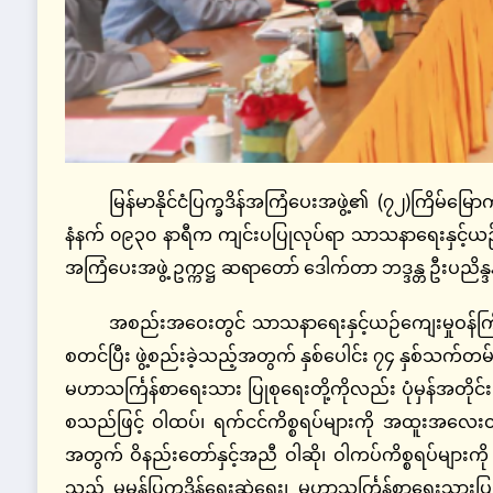
မြန်မာနိုင်ငံပြက္ခဒိန်အကြံပေးအဖွဲ့၏ (၇၂)ကြိမ်မြေ
နံနက် ၀၉၃၀ နာရီက ကျင်းပပြုလုပ်ရာ သာသနာရေးနှင့်ယဉ်ကျေးမ
အကြံပေးအဖွဲ့ ဥက္ကဋ္ဌ ဆရာတော် ဒေါက်တာ ဘဒ္ဒန္တ ဦးပညိန္ဒန
အစည်းအဝေးတွင် သာသနာရေးနှင့်ယဉ်ကျေးမှုဝန်ကြီးဌာ
စတင်ပြီး ဖွဲ့စည်းခဲ့သည့်အတွက် နှစ်ပေါင်း ၇၄ နှစ်သက်တမ
မဟာသင်္ကြန်စာရေးသား ပြုစုရေးတို့ကိုလည်း ပုံမှန်အတိုင်
စသည်ဖြင့် ဝါထပ်၊ ရက်ငင်ကိစ္စရပ်များကို အထူးအလေးထ
အတွက် ဝိနည်းတော်နှင့်အညီ ဝါဆို၊ ဝါကပ်ကိစ္စရပ်များကို
သည် မူမှန်ပြက္ခဒိန်ရေးဆွဲရေး၊ မဟာသင်္ကြန်စာရေးသားပြု