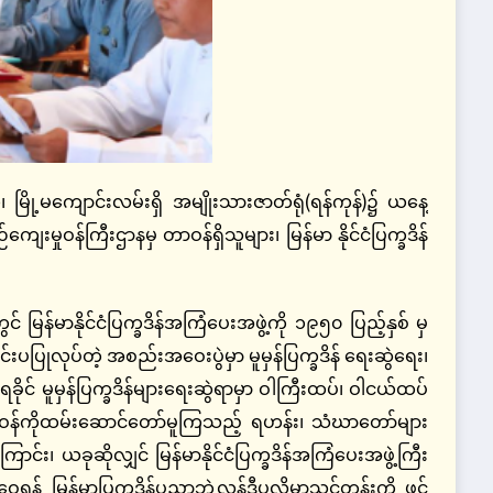
်၊ မြို့မကျောင်းလမ်းရှိ အမျိုးသားဇာတ်ရုံ(ရန်ကုန်)၌ ယနေ့
မှုဝန်ကြီးဌာနမှ တာဝန်ရှိသူများ၊ မြန်မာ နိုင်ငံပြက္ခဒိန်
်မာနိုင်ငံပြက္ခဒိန်အကြံပေးအဖွဲ့ကို ၁၉၅၀ ပြည့်နှစ် မှ
ပပြုလုပ်တဲ့ အစည်းအဝေးပွဲမှာ မူမှန်ပြက္ခဒိန် ရေးဆွဲရေး၊
ုင် မူမှန်ပြက္ခဒိန်များရေးဆွဲရာမှာ ဝါကြီးထပ်၊ ဝါငယ်ထပ်
ာ့ဝန်ကိုထမ်းဆောင်တော်မူကြသည့် ရဟန်း၊ သံဃာတော်များ
း၊ ယခုဆိုလျှင် မြန်မာနိုင်ငံပြက္ခဒိန်အကြံပေးအဖွဲ့ကြီး
န် မြန်မာပြက္ခဒိန်ပညာဘွဲ့လွန်ဒီပလိုမာသင်တန်းကို ဖွင့်