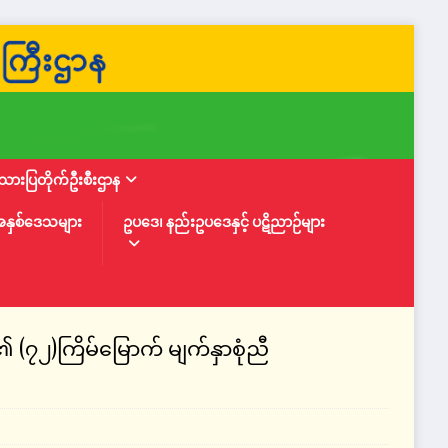
ားပြတိုက်ဦးစီးဌာန
အနှစ်ဒေသများ
ဥပဒေ၊ နည်းဥပဒေနှင့် ပဋိညာဉ်များ
၏ (၇၂)ကြိမ်မြောက် မျက်နှာစုံညီ