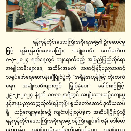
ရန်ကုန်တိုင်းဒေသကြီးအစိုးရအဖွဲ့၏ ဦးဆောင်မှု
ဖြင့် ရန်ကုန်တိုင်းဒေသကြီး၊ အမျိုးသမီး ကော်မတီက
၈-၃-၂၀၂၄ ရက်နေ့တွင် ကျရောက်မည့် အပြည်ပြည်ဆိုင်ရာ
အမျိုးသမီးများနေ့ အထိမ်းအမှတ် အဆင့်မြင့်ပညာအဆင့်
သရုပ်ဖော်ရေဆေးပန်းချီပြိုင်ပွဲကို “အရှိန်အဟုန်ဖြင့် တိုးတက်
ရေး၊ အမျိုးသမီးများတွင် မြှုပ်နှံပေး” ခေါင်းစဉ်ဖြင့်
၂၉-၂-၂၀၂၄ နံနက် ၁၀:၀၀ နာရီတွင် အမျိုးသားယဉ်ကျေးမှု
နှင့်အနုပညာတက္ကသိုလ်(ရန်ကုန်)၊ စွယ်တော်ဆောင် ဒုတိယထပ်
ရှိ ယဉ်ကျေးမှုခန်းမ၌ ကျင်းပပြုလုပ်ခဲ့ရာ အဆိုပါပြိုင်ပွဲသို့
ရန်ကုန်တိုင်းဒေသကြီးအစိုးရအဖွဲ့ ဝန်ကြီးချုပ်၏ ဇနီး ဒေါ်မော်
မော်သန်း၊ အမျိုးသမီးကော်မတီအဖွဲ့ဝင်များ၊ အမျိုးသား