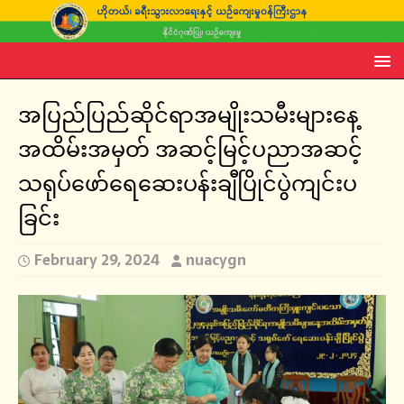
အပြည်ပြည်ဆိုင်ရာအမျိုးသမီးများနေ့
အထိမ်းအမှတ် အဆင့်မြင့်ပညာအဆင့်
သရုပ်ဖော်ရေဆေးပန်းချီပြိုင်ပွဲကျင်းပ
ခြင်း
February 29, 2024
nuacygn