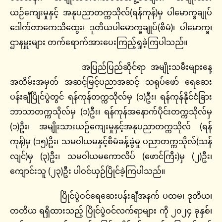
ယဉ်ကျေးမှုနှင့် အနုပညာတက္ကသိုလ်(ရန်ကုန်)မှ ပါမောက္ခချုပ်
ဒေါက်တာကေသီထွေး၊ ဒုတိယပါမောက္ခချုပ်(စီမံ)၊ ပါမောက္ခ၊
ဌာနမှူးများ တက်ရောက်အားပေးကြည့်ရှုခဲ့ကြပါသည်။
အပြည်ပြည်ဆိုင်ရာ အမျိုးသမီးများနေ့
အထိမ်းအမှတ် အဆင့်မြင့်ပညာအဆင့် သရုပ်ဖော် ရေဆေး
ပန်းချီပြိုင်ပွဲတွင် ရန်ကုန်တက္ကသိုလ်မှ (၁)ဦး၊ ရန်ကုန်နိုင်ငံခြား
ဘာသာတက္ကသိုလ်မှ (၁)ဦး၊ ရန်ကုန်အနောက်ပိုင်းတက္ကသိုလ်မှ
(၁)ဦး၊ အမျိုးသားယဉ်ကျေးမှုနှင့်အနုပညာတက္ကသိုလ် (ရန်
ကုန်)မှ (၁၅)ဦး၊ သမဝါယမနှင့်စီမံခန့်ခွဲမှု ပညာတက္ကသိုလ်(သန်
လျင်)မှ (၃)ဦး၊ သမဝါယမကောလိပ် (ဖောင်ကြီး)မှ (၂)ဦး၊
ကျောင်းသူ (၂၃)ဦး ပါဝင်ယှဉ်ပြိုင်ခဲ့ကြပါသည်။
ပြိုင်ပွဲဝင်ရေဆေးပန်းချီအနက် ပထမ၊ ဒုတိယ၊
တတိယ ရရှိထားသည့် ပြိုင်ပွဲဝင်လက်ရာများ ကို ၂၀၂၄ ခုနှစ်၊