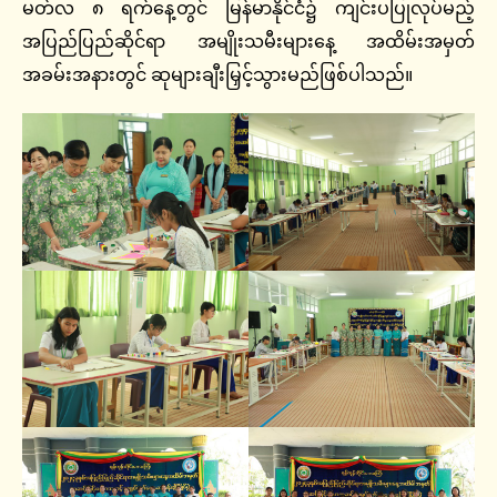
မတ်လ ၈ ရက်နေ့တွင် မြန်မာနိုင်ငံ၌ ကျင်းပပြုလုပ်မည့်
အပြည်ပြည်ဆိုင်ရာ အမျိုးသမီးများနေ့ အထိမ်းအမှတ်
အခမ်းအနားတွင် ဆုများချီးမြှင့်သွားမည်ဖြစ်ပါသည်။