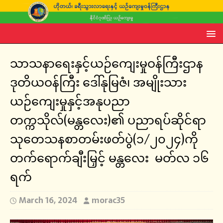
သာသနာရေးနှင့်ယဉ်ကျေးမှုဝန်ကြီးဌာန
ဒုတိယဝန်ကြီး ဒေါ်နုမြဇံ၊ အမျိုးသား
ယဉ်ကျေးမှုနှင့်အနုပညာ
တက္ကသိုလ်(မန္တလေး)၏ ပညာရပ်ဆိုင်ရာ
သုတေသနစာတမ်းဖတ်ပွဲ(၁/၂၀၂၄)ကို
တက်ရောက်ချီးမြှင့် မန္တလေး မတ်လ ၁၆
ရက်
March 16, 2024
morac35