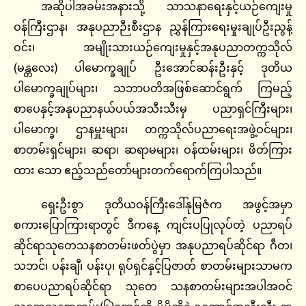
အဆိုပါအခမ်းအနားသို့ သာသနာရေးနှင့်ယဉ်ကျေးမှု
ဝန်ကြီးဌာန၊ အနုပညာဉီးစီးဌာန ညွှန်ကြားရေးမှုးချုပ်ဦးညွန့်
ဝင်း၊ အမျိုးသားယဉ်ကျေးမှုနှင့်အနုပညာတက္ကသိုလ်
(မန္တလေး) ပါမောက္ခချုပ် ဦးအောင်ဆန်းဦးနှင့် ဒုတိယ
ပါမောက္ခချုပ်များ၊ သဘာပတိအဖြစ်ဆောင်ရွက် ကြမည့်
စာပေနှင့်အနုပညာနယ်ပယ်အသီးသီးမှ ပညာရှင်ကြီးများ၊
ပါမောက္ခ၊ ဌာနမှူးများ၊ တက္ကသိုလ်ပညာရေးအဖွဲ့ဝင်များ၊
စာတမ်းရှင်များ၊ ဆရာ၊ ဆရာမများ၊ ဝန်ထမ်းများ၊ ဖိတ်ကြား
ထား သော ဧည့်သည်တော်များတက်ရောက်ကြပါသည်။
ရှေးဦးစွာ ဒုတိယဝန်ကြီးဒေါ်နုမြဇံက အဖွင့်အမှာ
စကားပြောကြားရာတွင် ဒီကနေ့ ကျင်းပပြုလုပ်တဲ့ ပညာရပ်
ဆိုင်ရာသုတေသနစာတမ်းဖတ်ပွဲမှာ အနုပညာရပ်ဆိုင်ရာ ဂီတ၊
သဘင်၊ ပန်းချီ၊ ပန်းပု၊ ရုပ်ရှင်နှင့်ပြဇာတ် စာတမ်းများသာမက
စာပေပညာရပ်ဆိုင်ရာ သုတေ သနစာတမ်းများအပါအဝင်