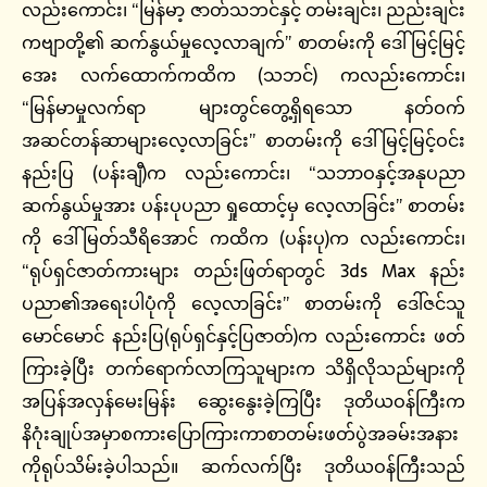
လည်းကောင်း၊ “မြန်မာ့ ဇာတ်သဘင်နှင့် တမ်းချင်း၊ ညည်းချင်း
ကဗျာတို့၏ ဆက်နွယ်မှုလေ့လာချက်” စာတမ်းကို ဒေါ်မြင့်မြင့်
အေး လက်ထောက်ကထိက (သဘင်) ကလည်းကောင်း၊
“မြန်မာမှုလက်ရာ များတွင်တွေ့ရှိရသော နတ်ဝက်
အဆင်တန်ဆာများလေ့လာခြင်း” စာတမ်းကို ဒေါ်မြင့်မြင့်ဝင်း
နည်းပြ (ပန်းချီ)က လည်းကောင်း၊ “သဘာဝနှင့်အနုပညာ
ဆက်နွယ်မှုအား ပန်းပုပညာ ရှုထောင့်မှ လေ့လာခြင်း” စာတမ်း
ကို ဒေါ်မြတ်သီရိအောင် ကထိက (ပန်းပု)က လည်းကောင်း၊
“ရုပ်ရှင်ဇာတ်ကားများ တည်းဖြတ်ရာတွင် 3ds Max နည်း
ပညာ၏အရေးပါပုံကို လေ့လာခြင်း” စာတမ်းကို ဒေါ်ဇင်သူ
မောင်မောင် နည်းပြ(ရုပ်ရှင်နှင့်ပြဇာတ်)က လည်းကောင်း ဖတ်
ကြားခဲ့ပြီး တက်ရောက်လာကြသူများက သိရှိလိုသည်များကို
အပြန်အလှန်မေးမြန်း ဆွေးနွေးခဲ့ကြပြီး ဒုတိယဝန်ကြီးက
နိဂုံးချုပ်အမှာစကားပြောကြားကာစာတမ်းဖတ်ပွဲအခမ်းအနား
ကိုရုပ်သိမ်းခဲ့ပါသည်။ ဆက်လက်ပြီး ဒုတိယဝန်ကြီးသည်