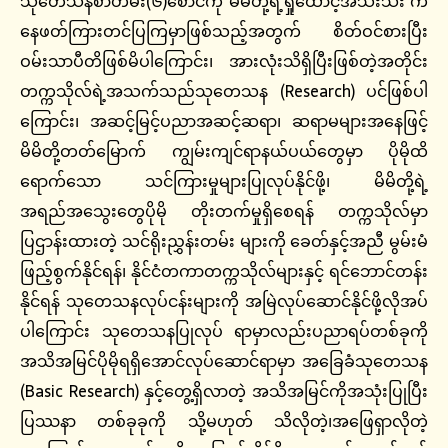
သုတေသနစာတမ်း(၆)စောင်ကို မိမိတို့ရဲ့ရှုထောင့်အသီးသီး က
နေဖတ်ကြားတင်ပြကြမှာဖြစ်သည့်အတွက် စိတ်ဝင်စားပြီး
ဝမ်းသာပီတိဖြစ်မိပါကြောင်း၊ အားလုံးသိရှိပြီးဖြစ်တဲ့အတိုင်း
တက္ကသိုလ်ရဲ့အသက်သည်သုတေသန (Research) ပင်ဖြစ်ပါ
ကြောင်း၊ အဆင့်မြင့်ပညာအဆင့်ဆရာ၊ ဆရာမများအနေဖြင့်
မိမိတို့တတ်မြောက် ကျွမ်းကျင်ရာနယ်ပယ်တွေမှာ ပိုမိုထိ
ရောက်သော သင်ကြားမှုများပြုလုပ်နိုင်ဖို့၊ မိမိတို့ရဲ့
အရည်အသွေးတွေပိုမို တိုးတက်မှုရှိစေရန် တက္ကသိုလ်မှာ
ပြဌာန်းထားတဲ့ သင်ရိုးညွှန်းတမ်း များကို ခေတ်နှင့်အညီ မွမ်းမံ
ဖြည့်စွက်နိုင်ရန်၊ နိုင်ငံတကာတက္ကသိုလ်များနှင့် ရင်ဘောင်တန်း
နိုင်ရန် သုတေသနလုပ်ငန်းများကို အမြဲလုပ်ဆောင်နိုင်ဖို့လိုအပ်
ပါကြောင်း သုတေသနပြုလုပ် ရာမှာလည်းပညာရပ်တစ်ခုကို
အသိအမြင်ပိုမိုရရှိအောင်လုပ်ဆောင်ရာမှာ အခြေခံသုတေသန
(Basic Research) နှင့်တွေ့ရှိလာတဲ့ အသိအမြင်ကိုအသုံးပြုပြီး
ပြဿနာ တစ်ခုခုကို သို့မဟုတ် သိလိုတဲ့၊အဖြေရှာလိုတဲ့