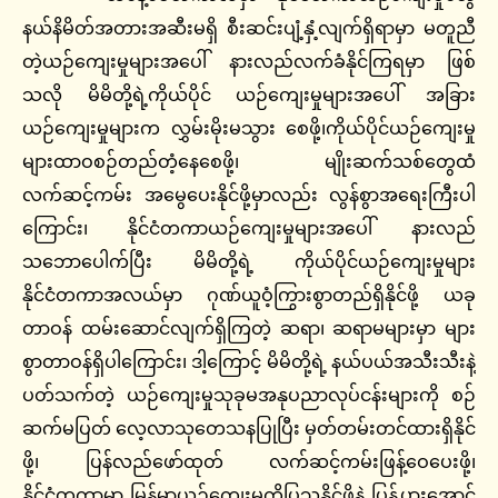
နယ်နိမိတ်အတားအဆီးမရှိ စီးဆင်းပျံ့နှံ့လျက်ရှိရာမှာ မတူညီ
တဲ့ယဉ်ကျေးမှုများအပေါ် နားလည်လက်ခံနိုင်ကြရမှာ ဖြစ်
သလို မိမိတို့ရဲ့ကိုယ်ပိုင် ယဉ်ကျေးမှုများအပေါ် အခြား
ယဉ်ကျေးမှုများက လွှမ်းမိုးမသွား စေဖို့၊ကိုယ်ပိုင်ယဉ်ကျေးမှု
များထာဝစဉ်တည်တံ့နေစေဖို့၊ မျိုးဆက်သစ်တွေထံ
လက်ဆင့်ကမ်း အမွေပေးနိုင်ဖို့မှာလည်း လွန်စွာအရေးကြီးပါ
ကြောင်း၊ နိုင်ငံတကာယဉ်ကျေးမှုများအပေါ် နားလည်
သဘောပေါက်ပြီး မိမိတို့ရဲ့ ကိုယ်ပိုင်ယဉ်ကျေးမှုများ
နိုင်ငံတကာအလယ်မှာ ဂုဏ်ယူဝံ့ကြွားစွာတည်ရှိနိုင်ဖို့ ယခု
တာဝန် ထမ်းဆောင်လျက်ရှိကြတဲ့ ဆရာ၊ ဆရာမများမှာ များ
စွာတာဝန်ရှိပါကြောင်း၊ ဒါ့ကြောင့် မိမိတို့ရဲ့ နယ်ပယ်အသီးသီးနဲ့
ပတ်သက်တဲ့ ယဉ်ကျေးမှုသုခုမအနုပညာလုပ်ငန်းများကို စဉ်
ဆက်မပြတ် လေ့လာသုတေသနပြုပြီး မှတ်တမ်းတင်ထားရှိနိုင်
ဖို့၊ ပြန်လည်ဖော်ထုတ် လက်ဆင့်ကမ်းဖြန့်ဝေပေးဖို့၊
နိုင်ငံတကာမှာ မြန်မာ့ယဉ်ကျေးမှုကိုပြသနိုင်ဖို့နဲ့ ပြန့်ပွားအောင်