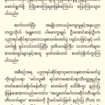
ဆောင်ရွက်ဖို့ ကြိုးစားကြရမှာဖြစ်ကြောင်း ပြောကြားသွား
ပါသည်။
ဆက်လက်ပြီး အမျိုးသားယဉ်ကျေးမှုနှင့်အနုပညာ
တက္ကသိုလ် (မန္တလေး) ပါမောက္ခချုပ် ဦးအောင်ဆန်းဦးက
ပညာရပ်ဆိုင်ရာသုတေသနစာတမ်းဖတ်ပွဲ ကျင်းပခြင်းနှင့် ပက်
သက်၍ ရှင်းလင်းတင်ပြပြီး ဒုတိယဝန်ကြီး၊ သဘာပတိများ၊
စာတမ်းရှင်များနှင့်အတူ မှတ်တမ်းတင် ဓာတ်ပုံရိုက်ကူးကြ
ပါသည်။
အစီစဉ်အရ ပညာရပ်ဆိုင်ရာသုတေသနစာတမ်းဖတ်ပွဲ
ကိုကျင်းပရာ “မင်းလူ၏ ရင်ထဲကဆောင်းရာသီဝတ္ထုရှည်မှ
ဇာတ်ဆောင်စရိုက်ဖန်တီးပုံ” စာတမ်းကို ဒေါ်အိကူး နည်းပြ
(မြန်မာစာ)ကလည်းကောင်း၊ “အလှူတော်မင်္ဂလာဆိုင်းတီးချက်၊
တီးလက်များ” စာတမ်းကို ဦးမင်းမင်းမြတ် နည်းပြ (ဂီတ) က