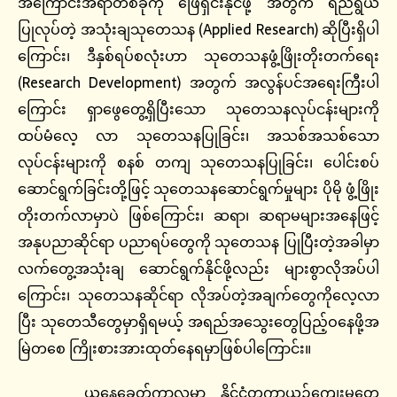
အကြောင်းအရာတစ်ခုကို ဖြေရှင်းနိုင်ဖို့ အတွက် ရည်ရွယ်
ပြုလုပ်တဲ့ အသုံးချသုတေသန (Applied Research) ဆိုပြီးရှိပါ
ကြောင်း၊ ဒီနှစ်ရပ်စလုံးဟာ သုတေသနဖွံ့ဖြိုးတိုးတက်ရေး
(Research Development) အတွက် အလွန်ပင်အရေးကြီးပါ
ကြောင်း ရှာဖွေတွေ့ရှိပြီးသော သုတေသနလုပ်ငန်းများကို
ထပ်မံလေ့ လာ သုတေသနပြုခြင်း၊ အသစ်အသစ်သော
လုပ်ငန်းများကို စနစ် တကျ သုတေသနပြုခြင်း၊ ပေါင်းစပ်
ဆောင်ရွက်ခြင်းတို့ဖြင့် သုတေသနဆောင်ရွက်မှုများ ပိုမို ဖွံ့ဖြိုး
တိုးတက်လာမှာပဲ ဖြစ်ကြောင်း၊ ဆရာ၊ ဆရာမများအနေဖြင့်
အနုပညာဆိုင်ရာ ပညာရပ်တွေကို သုတေသန ပြုပြီးတဲ့အခါမှာ
လက်တွေ့အသုံးချ ဆောင်ရွက်နိုင်ဖို့လည်း များစွာလိုအပ်ပါ
ကြောင်း၊ သုတေသနဆိုင်ရာ လိုအပ်တဲ့အချက်တွေကိုလေ့လာ
ပြီး သုတေသီတွေမှာရှိရမယ့် အရည်အသွေးတွေပြည့်ဝနေဖို့အ
မြဲတစေ ကြိုးစားအားထုတ်နေရမှာဖြစ်ပါကြောင်း။
ယနေ့ခေတ်ကာလမှာ နိုင်ငံတကာယဉ်ကျေးမှုတွေ