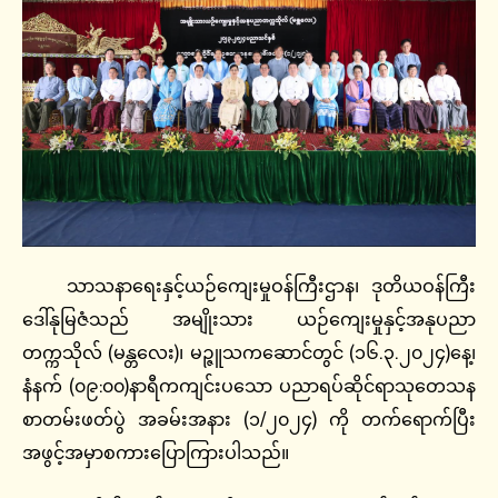
သာသနာရေးနှင့်ယဉ်ကျေးမှုဝန်ကြီးဌာန၊ ဒုတိယဝန်ကြီး
ဒေါ်နုမြဇံသည် အမျိုးသား ယဉ်ကျေးမှုနှင့်အနုပညာ
တက္ကသိုလ် (မန္တလေး)၊ မဉ္ဇူသကဆောင်တွင် (၁၆.၃.၂၀၂၄)နေ့၊
နံနက် (၀၉:၀၀)နာရီကကျင်းပသော ပညာရပ်ဆိုင်ရာသုတေသန
စာတမ်းဖတ်ပွဲ အခမ်းအနား (၁/၂၀၂၄) ကို တက်ရောက်ပြီး
အဖွင့်အမှာစကားပြောကြားပါသည်။