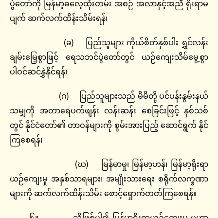
ပွဲတော်ကို မြန်မာ့ဓလေ့ထုံးတမ်း အစဉ် အလာနှင့်အညီ ရိုးရာမ
ပျက် ဆက်လက်ထိန်းသိမ်းရန်၊
(ခ) ပြည်သူများ ကိုယ်စိတ်နှစ်ပါး ရွှင်လန်း
ချမ်းမြေ့စွာဖြင့် ရေသဘင်ပွဲတော်တွင် ယဉ်ကျေးသိမ်မွေ့စွာ
ပါဝင်ဆင်နွှဲနိုင်ရန်၊
(ဂ) ပြည်သူများသည် မိမိတို့ ပင်ပန်းနွမ်းနယ်
သမျှကို အတာရေပက်ဖျန်း လန်းဆန်း စေခြင်းဖြင့် နှစ်သစ်
တွင် နိုင်ငံတော်၏ တာဝန်များကို စွမ်းအားပြည့် ဆောင်ရွက် နိုင်
ကြစေရန်၊
(ဃ) မြန်မာမှု၊ မြန်မာ့ဟန်၊ မြန်မာ့ရိုးရာ
ယဉ်ကျေးမှု အနှစ်သာရများ၊ အမျိုးသားရေး စရိုက်လက္ခဏာ
များကို ဆက်လက်ထိန်းသိမ်း စောင့်ရှောက်တတ်ကြစေရန်။
၆။ သို့ဖြစ်ပါ၍ မြန်မာ့ရိုးရာယဉ်ကျေးမှု မဟာ