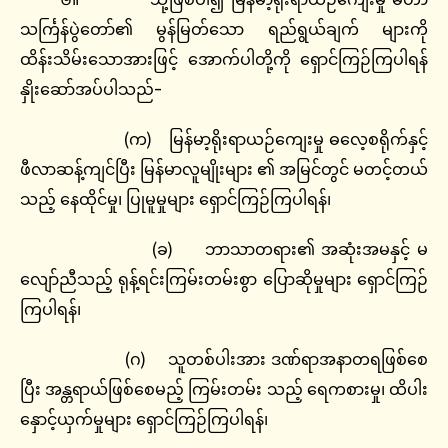
သင်္ကြန်ပွဲတော်၏ မွန်မြတ်သော ရည်ရွယ်ချက် များကို
ထိန်းသိမ်းသောအားဖြင့် အောက်ပါတို့ကို ရှောင်ကြဉ်ကြပါရန်
နှိုးဆော်အပ်ပါသည်-
(က) မြန်မာ့ရိုးရာယဉ်ကျေးမှု ဓလေ့စရိုက်နှင့်
ဖီလာဆန့်ကျင်ပြီး မြန်မာလူမျိုးများ ၏ အမြင်တွင် မတင့်တယ်
သည့် နေထိုင်မှု၊ ပြုမူမှုများ ရှောင်ကြဉ်ကြပါရန်၊
(ခ) ဘာသာတရား၏ အဆုံးအမနှင့် မ
လျော်ညီသည့် ရုန့်ရင်းကြမ်းတမ်းစွာ ပြောဆိုမှုများ ရှောင်ကြဉ်
ကြပါရန်၊
(ဂ) သူတစ်ပါးအား ဒဏ်ရာအနာတရဖြစ်စေ
ပြီး အန္တရာယ်ဖြစ်စေမည့် ကြမ်းတမ်း သည့် ရေကစားမှု၊ ထိပါး
နှောင့်ယှက်မှုများ ရှောင်ကြဉ်ကြပါရန်၊