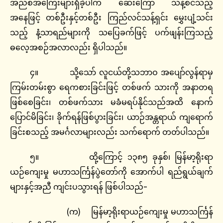
အညစ်အကြေးများရှိခဲ့ပါက ဆေးကြော သန့်စင်သည့်
အနေဖြင့် တစ်ဦးနှင့်တစ်ဦး ကြည်လင်သန့်ရှင်း မွှေးပျံ့သင်း
သည့် နံ့သာရည်များကို သပြေခက်ဖြင့် ပက်ဖျန်းကြသည့်
ဓလေ့အစဉ်အလာလည်း ရှိပါသည်။
၄။ သို့သော် လူငယ်တို့သဘာဝ အပျော်လွန်ရာမှ
ကြမ်းတမ်းစွာ ရေကစားခြင်းဖြင့် တစ်ဖက် သားကို အနာတရ
ဖြစ်စေခြင်း၊ တစ်ဖက်သား မခံမရပ်နိုင်သည်အထိ နောက်
ပြောင်မိခြင်း၊ ခိုက်ရန်ဖြစ်ပွားခြင်း၊ ယာဉ်အန္တရာယ် ကျရောက်
ခြင်းစသည့် အမင်္ဂလာများလည်း သက်ရောက် တတ်ပါသည်။
၅။ ထို့ကြောင့် ၁၃၈၅ ခုနှစ်၊ မြန်မာ့ရိုးရာ
ယဉ်ကျေးမှု မဟာသင်္ကြန်ပွဲတော်ကို အောက်ပါ ရည်ရွယ်ချက်
များနှင့်အညီ ကျင်းပသွားရန် ဖြစ်ပါသည်-
(က) မြန်မာ့ရိုးရာယဉ်ကျေးမှု မဟာသင်္ကြန်