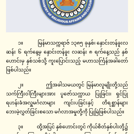
၁။ မြန်မာသက္ကရာဇ် ၁၃၈၅ ခုနှစ်၊ နှောင်းတန်ခူးလ
ဆန်း ၆ ရက်နေ့မှ နှောင်းတန်ခူး လဆန်း ၈ ရက်နေ့သည် နှစ်
ဟောင်းမှ နှစ်သစ်သို့ ကူးပြောင်းသည့် မဟာသင်္ကြန်အခါတော်
ဖြစ်ပါသည်။
၂။ ဤအခါသမယတွင် မြန်မာလူမျိုးတို့သည်
သက်ကြီးဝါကြီးများအား ပူဇော်သက္ကာယ ပြုခြင်း၊ ရှင်ပြု
ရဟန်းခံအလှူမင်္ဂလာများ ကျင်းပခြင်းနှင့် တိရစ္ဆာန်များ
ဘေးမဲ့လွှတ်ခြင်းစသော မင်္ဂလာအမှုတို့ကို ပြုမြဲဖြစ်ပါသည်။
၃။ ထို့အပြင် နှစ်ဟောင်းတွင် ကိုယ်စိတ်နှစ်ပါးတို့၌