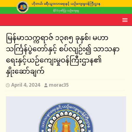
မြန်မာသက္ကရာဇ် ၁၃၈၅ ခုနှစ်၊ မဟာ
သင်္ကြန်ပွဲတော်နှင့် စပ်လျဉ်း၍ သာသနာ
ရေးနှင့်ယဉ်ကျေးမှုဝန်ကြီးဌာန၏
နှိုးဆော်ချက်
April 4, 2024
morac35