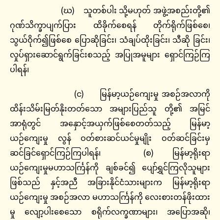
(ဃ) သူတစ်ပါး သို့မဟုတ် အဖွဲ့အစည်းတို့၏
ဂုဏ်သိက္ခာပျက်ပြား ထိခိုက်စေရန် တိုက်ရိုက်ဖြစ်စေ၊
သွယ်ဝိုက်၍ဖြစ်စေ ပြောဆိုခြင်း၊ သံချပ်ထိုးခြင်း၊ သီဆို ခြင်း၊
လှုပ်ရှားဆောင်ရွက်ခြင်းစသည့် အပြုအမူများ ရှောင်ကြဉ်ကြ
ပါရန်၊
(င) မြန်မာ့ယဉ်ကျေးမှု အစဉ်အလာကို
ထိန်းသိမ်းမြတ်နိုးတတ်သော အများပြည်သူ တို့၏ အမြင်
အာရုံတွင် အနှောင့်အယှက်ဖြစ်စေတတ်သည့် မြန်မာ့
ယဉ်ကျေးမှု လွန် ဝတ်စားဆင်ယင်မှုမျိုး ဝတ်ဆင်ခြင်းမှ
ဆင်ခြင်ရှောင်ကြဉ်ကြပါရန်၊ (စ) မြန်မာ့ရိုးရာ
ယဉ်ကျေးမှုမဟာသင်္ကြန်ကို ချစ်ခင်၍ ပျော်ရွှင်ကြလိုသူများ
ဖြစ်သည် နှင့်အညီ အခြားနိုင်ငံသားများက မြန်မာ့ရိုးရာ
ယဉ်ကျေးမှု အစဉ်အလာ မဟာသင်္ကြန်ကို လေးစားတန်ဖိုးထား
မှု လျော့ပါးစေသော စရိုက်လက္ခဏာများ၊ အပြောအဆို၊