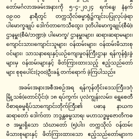
တော်မင်္ဂလာအခမ်းအနားကို ၅-၄-၂၀၂၄ ရက်နေ့၊ နံနက်
၀၉:၀၀ နာရီတွင် တက္ကသိုလ်ဓမ္မာရုံ၌ကျင်းပပြုလုပ်ခဲ့ရာ
ပါမောက္ခချုပ် ဒေါက်တာကေသီထွေး၊ ဒုတိပါမောက္ခချုပ်(စီမံ)၊
ဌာနမှူး(စီမံ/ဘဏ္ဍာ)၊ ပါမောက္ခ/ ဌာနမှူးများ၊ ဆရာ၊ဆရာမများ၊
ကျောင်းသား၊ကျောင်းသူများ၊ ဝန်ထမ်းများ၊ ဝန်ထမ်းမိသားစု
ဝင်များ၊ သာသနာရေးနှင့်ယဉ်ကျေးမှုဝန်ကြီးဌာန၊ ရန်ကုန်ရုံးခွဲ
များမှ ဝန်ထမ်းများနှင့် ဖိတ်ကြားထားသည့် ဧည့်သည်တော်
များ စုစုပေါင်း(၃၀၀)ဦးခန့် တက်ရောက် ခဲ့ကြပါသည်။
အခမ်းအနားအစီအစဉ်အရ ရန်ကုန်တိုင်းဒေသကြီး၊ဒဂုံ
မြို့သစ်(တောင်ပိုင်း)၊ ၁၈ ရပ်ကွက်၊ ပုလဲကျွန်းလမ်း၊ ရွှေစေတီ
ဝိစာရဓမ္မရိပ်သာကျောင်းတိုက်ကြီး၏ ပဓာန နာယက
ဆရာတော် ဒေါက်တာ ဘဒ္ဒန္တဓမ္မသာရ၊ မဟာသဒ္ဓမ္မဇောတိကဓ
ဇ အမှူးရှိသော သံဃာတော် (၅)ပါး၊ တက္ကသိုလ် ဝန်ထမ်း
မိသားစုများနှင့် ဖိတ်ကြားထားသော ဧည့်သည်တော်များက