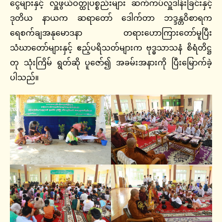
ငွေများနှင့် လှူဖွယ်ဝတ္ထုပစ္စည်းများ ဆက်ကပ်လှူဒါန်းခြင်းနှင့်
ဒုတိယ နာယက ဆရာတော် ဒေါက်တာ ဘဒ္ဒန္တဝိစာရက
ရေစက်ချအနုမောဒနာ တရားဟောကြားတော်မူပြီး
သံဃာတော်များနှင့် ဧည့်ပရိသတ်များက ဗုဒ္ဓသာသနံ စိရံတိဋ္ဌ
တု သုံးကြိမ် ရွတ်ဆို ပူဇော်၍ အခမ်းအနားကို ပြီးမြောက်ခဲ့
ပါသည်။