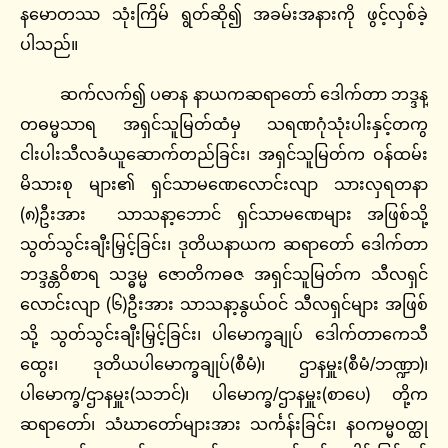
နမောတဿ သုံးကြိမ် ရွတ်ဆို၍ အခမ်းအနားကို ဖွင့်လှစ်ခဲ့
ပါသည်။
ဆက်လက်၍ ပဓာန နာယကဆရာတော် ဒေါက်တာ ဘဒ္ဒန္
တဓမ္မသာရ အရှင်သူမြတ်ထံမှ သရဏဂုံသုံးပါးနှင့်တကွ
ငါးပါးသီလခံယူဆောက်တည်ခြင်း၊ အရှင်သူမြတ်က ဝန်ထမ်း
မိသားစု များ၏ ရှင်သာမဏေလောင်းလျာ သားလှရတနာ
(၈)ဦးအား သာသနာ့ဘောင် ရှင်သာမဏေများ အဖြစ်သို့
သွတ်သွင်းချီးမြှင့်ခြင်း၊ ဒုတိယနာယက ဆရာတော် ဒေါက်တာ
ဘဒ္ဒန္တဝိစာရ သဒ္ဓမ္မ ဇောတိကဓဇ အရှင်သူမြတ်က သီလရှင်
လောင်းလျာ (၆)ဦးအား သာသနာ့နွယ်ဝင် သီလရှင်များ အဖြစ်
သို့ သွတ်သွင်းချီးမြှင့်ခြင်း၊ ပါမောက္ခချုပ် ဒေါက်တာကေသီ
ထွေး၊ ဒုတိယပါမောက္ခချုပ်(စီမံ)၊ ဌာနမှူး(စီမံ/ဘဏ္ဍာ)၊
ပါမောက္ခ/ဌာနမှူး(သဘင်)၊ ပါမောက္ခ/ဌာနမှူး(စာပေ) တို့က
ဆရာတော်၊ သံဃာတော်များအား သင်္ကန်းခြင်း၊ နဝကမ္မဝတ္ထု