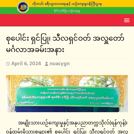
စုပေါင်း ရှင်ပြု၊ သီလရှင်ဝတ် အလှူတော်
မင်္ဂလာအခမ်းအနား
April 6, 2024
nuacygn
အမျိုးသားယဉ်ကျေးမှုနှင့်အနုပညာတက္ကသိုလ်(ရန်ကုန်)၊
ဝန်ထမ်းမိသားစုများ၏ စုပေါင်း ရှင်ပြု၊ သီလရှင်ဝတ် အလှူ