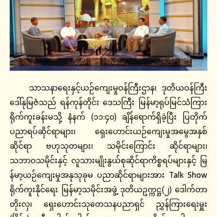
သာသနာရေးနှင့်ယဉ်ကျေးမှုဝန်ကြီးဌာန၊ ဒုတိယဝန်ကြီး
ဒေါ်နုမြဇံသည် ရန်ကုန်တိုင်း ဒေသကြီး မြန်မာ့ရုပ်မြင်သံကြား
ရိုက်ကူးခန်းမသို့ နံနက် (၁၁:၄၀) ချိန်ရောက်ရှိခဲ့ပြီး ပြတိုက်
ပညာရပ်ဆိုင်ရာများ၊ ရှေးဟောင်းယဉ်ကျေးမှုအမွေအနှစ်
ဆိုင်ရာ ဗဟုသုတများ၊ သမိုင်းကြောင်း ဆိုင်ရာများ၊
သဘာဝသမိုင်းနှင့် လူသားမျိုးနွယ်စုဆိုင်ရာကိစ္စရပ်များနှင့် မြ
န်မာ့ယဉ်ကျေးမှုအနုသုခုမ ပညာဆိုင်ရာများအား Talk Show
ရိုက်ကူးနိုင်ရေး မြန်မာ့သမိုင်းအဖွဲ့ ဒုတိယဥက္ကဋ္ဌ(၂) ဒေါက်တာ
တိုးလှ၊ ရှေးဟောင်းသုတေသနပညာရှင် ညွှန်ကြားရေးမှူး