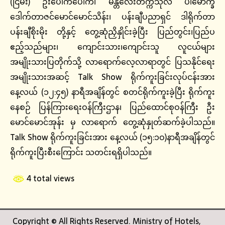
(ငြိမ်း) ဦးပေါက်ပေါက်၊ မန္တလေးတက္ကသိုလ် ပါမောက္ခ
ဒေါက်တာဇင်မောင်မောင်သိန်း၊ ပန်းချီပညာရှင် ဒါရိုက်တာ
ပန်းချီစိုးမိုး တို့နှင့် တွေ့ဆုံညှိနှိုင်းခဲ့ပြီး ပြည်တွင်း၊ပြည်ပ
ဧည့်သည်များ၊ ကျောင်းသား၊ကျောင်းသူ လူငယ်များ
အမျိုးသားပြတိုက်သို့ လာရောက်လေ့လာရာတွင် ပြသနိုင်ရေး
အမျိုးသားအဆင့် Talk Show ရိုက်ကူးခြင်းလုပ်ငန်းအား
နေ့လယ် (၁၂:၄၅) နာရီအချိန်တွင် စတင်ရိုက်ကူးခဲ့ပြီး ရိုက်ကူး
နေစဉ် ပြန်ကြားရေးဝန်ကြီးဌာန၊ ပြည်ထောင်စုဝန်ကြီး ဦး
မောင်မောင်အုန်း မှ လာရောက် တွေ့ဆုံနှုတ်ဆက်ခဲ့ပါသည်။
Talk Show ရိုက်ကူးခြင်းအား နေ့လယ် (၁၅:၁ဝ)နာရီအချိန်တွင်
ရိုက်ကူးပြီးစီးကြောင်း သတင်းရရှိပါသည်။
4 total views
Copyright © All Rights Reserved. Ministry of Hotels,