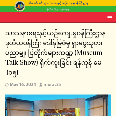
သာသနာရေးနှင့်ယဉ်ကျေးမှုဝန်ကြီးဌာန
ဒုတိယဝန်ကြီး ဒေါ်နုမြဇံမှ ရှာဖွေသုတ၊
ပညာမျှ၊ ပြတိုက်များကဏ္ဍ (Museum
Talk Show) ရိုက်ကူးခြင်း ရန်ကုန် မေ
(၁၅)
May 16, 2024
morac35