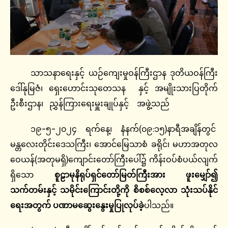
သာသနာရေးနှင့် ယဉ်ကျေးမှုဝန်ကြီးဌာန ဒုတိယဝန်ကြီး
ဒေါ်နုမြဇံ၊ ရှေးဟောင်းသုတေသန နှင့် အမျိုးသားပြတိုက်
ဦးစီးဌာန၊ ညွှန်ကြားရေးမှူးချုပ်နှင့် အဖွဲ့သည်
၁၉-၅-၂၀၂၄ ရက်နေ့၊ နံနက်(၀၉:၁၅)နာရီအချိန်တွင်
မန္တလေးတိုင်းဒေသကြီး၊ အောင်မြေသာစံ ခရိုင်၊ မဟာအတုလ
ဝေယန်(အတုမရှိ)ကျောင်းတော်ကြီးပေါ်၌ ကိန်းဝပ်စံပယ်လျက်
ရှိသော
စူဠာမုနိရုပ်ရှင်တော်မြတ်ကြီးအား
ဖူးမျှော်၍
သက်တမ်းနှင့်
သမိုင်းကြောင်းတို့ကို
စိစစ်လေ့လာ
သုံးသပ်နိုင်
ရေးအတွက်
ပဏာမဆွေးနွေးမှုပြုလုပ်ခဲ့
ပါသည်။