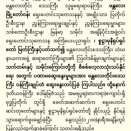
မန္တလေးတိုင်း ဒေသကြီး လူမှုရေးရာဝန်ကြီး၊
မန္တလေး
မြို့တော်ဝန်၊
ရှေးဟောင်းသုတေသနနှင့် အမျိုးသား ပြတိုက်
ဦးစီးဌာန၊ ညွှန်ကြားရေးမှူးချုပ်နှင့် ညွှန်ကြားရေးမှူးများ၊
သစ်တောဦးစီးဌာန၊ မြန်မာ့ သမိုင်း အချိန်ပိုင်းအဖွဲ့ဝင်၊
ရှေးဟောင်းသုတေသန အကြံပေးပညာရှင်၊
၊
စူဠာမုနိရုပ်ရှင်
တော်
မြတ်ကြီးနှင့်ပတ်သက်၍
မန္တလေးတိုင်းဒေသကြီး၊ သံဃ
နာယကအဖွဲ့ ဆရာတော်ကြီးများ၏ ဩဝါဒမိန့်မှာချက်များနှင့်
သက်တမ်းနှင့်
သမိုင်းကြောင်းတို့ကို
စိစစ်လေ့လာသုံးသပ်နိုင်
ရေး
အတွက်
ပဏာမဆွေးနွေးမှုများအား
မန္တလေးတိုင်းဒေသ
ကြီး
ဝန်ကြီးချုပ်ထံ
ဆွေးနွေးတင်ပြခဲ့
ကြပါသည်။
ထို့နောက်
ဒုတိယဝန်ကြီး ဒေါ်နုမြဇံသည် အမရပူရ(ဗားကရာ)ကျောင်းရှိ
ဗုဒ္ဓပြတိုက် တွင်ရှိ ခေတ်အဆက်ဆက်က ရှေးဟောင်း
ဆင်းတုတော်များနှင့် စူဠာမုနိရုပ်ရှင်တော်တို့ နှိုင်းယှဉ် နိုင်ရန်
သွားရောက်ဖူးမျှော်ခဲ့ပြီး နေ့လည်(၁၂:၀၀)နာရီအချိန်တွင်
ပြန်လည်ထွက်ခွာခဲ့ကြောင်း သတင်းရရှိသည်။