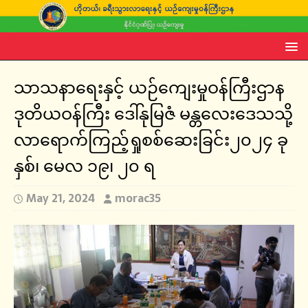
သာသနာရေးနှင့် ယဉ်ကျေးမှုဝန်ကြီးဌာန
ဒုတိယဝန်ကြီး ဒေါ်နုမြဇံ မန္တလေးဒေသသို့
လာရောက်ကြည့်ရှုစစ်ဆေးခြင်း၂၀၂၄ ခု
နှစ်၊ မေလ ၁၉၊ ၂၀ ရ
May 21, 2024
morac35