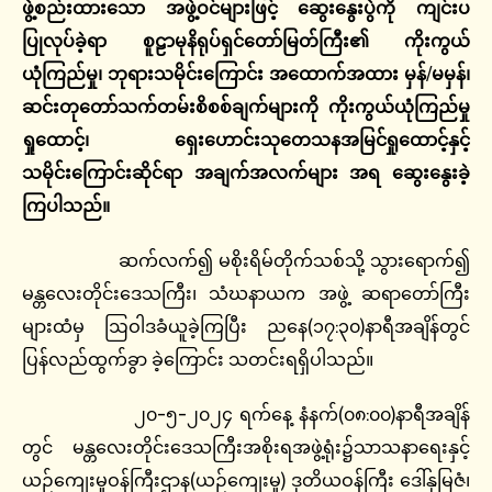
ဖွဲ့စည်းထားသော
အဖွဲ့ဝင်များဖြင့်
ဆွေးနွေးပွဲကို
ကျင်းပ
ပြုလုပ်ခဲ့ရာ
စူဠာမုနိရုပ်ရှင်တော်မြတ်ကြီး၏
ကိုးကွယ်
ယုံကြည်မှု၊
ဘုရားသမိုင်းကြောင်း
အထောက်အထား
မှန်
/
မမှန်၊
ဆင်းတုတော်သက်တမ်းစိစစ်ချက်များကို
ကိုးကွယ်ယုံကြည်မှု
ရှုထောင့်၊
ရှေးဟောင်းသုတေသနအမြင်ရှုထောင့်နှင့်
သမိုင်းကြောင်းဆိုင်ရာ
အချက်အလက်များ
အရ
ဆွေးနွေးခဲ့
ကြပါသည်။
ဆက်လက်၍ မစိုးရိမ်တိုက်သစ်သို့ သွားရောက်၍
မန္တလေးတိုင်းဒေသကြီး၊ သံဃနာယက အဖွဲ့ ဆရာတော်ကြီး
များထံမှ ဩဝါဒခံယူခဲ့ကြပြီး ညနေ(၁၇:၃၀)နာရီအချိန်တွင်
ပြန်လည်ထွက်ခွာ ခဲ့ကြောင်း သတင်းရရှိပါသည်။
၂၀-၅-၂၀၂၄ ရက်နေ့ နံနက်(၀၈:၀၀)နာရီအချိန်
တွင် မန္တလေးတိုင်းဒေသကြီးအစိုးရအဖွဲ့ရုံး၌သာသနာရေးနှင့်
ယဉ်ကျေးမှုဝန်ကြီးဌာန(ယဉ်ကျေးမှု) ဒုတိယဝန်ကြီး ဒေါ်နုမြဇံ၊