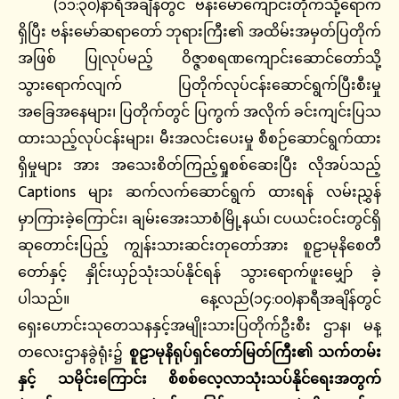
(၁၁:၃၀)နာရီအချိန်တွင် ဗန်းမော်ကျောင်းတိုက်သို့ရောက်
ရှိပြီး ဗန်းမော်ဆရာတော် ဘုရားကြီး၏ အထိမ်းအမှတ်ပြတိုက်
အဖြစ် ပြုလုပ်မည့် ဝိဇ္ဇာစရဏကျောင်းဆောင်တော်သို့
သွားရောက်လျက် ပြတိုက်လုပ်ငန်းဆောင်ရွက်ပြီးစီးမှု
အခြေအနေများ၊ ပြတိုက်တွင် ပြကွက် အလိုက် ခင်းကျင်းပြသ
ထားသည့်လုပ်ငန်းများ၊ မီးအလင်းပေးမှု စီစဉ်ဆောင်ရွက်ထား
ရှိမှုများ အား အသေးစိတ်ကြည့်ရှုစစ်ဆေးပြီး လိုအပ်သည့်
Captions များ ဆက်လက်ဆောင်ရွက် ထားရန် လမ်းညွှန်
မှာကြားခဲ့ကြောင်း၊ ချမ်းအေးသာစံမြို့နယ်၊ ငပယင်းဝင်းတွင်ရှိ
ဆုတောင်းပြည့် ကျွန်းသားဆင်းတုတော်အား စူဠာမုနိစေတီ
တော်နှင့် နှိုင်းယှဉ်သုံးသပ်နိုင်ရန် သွားရောက်ဖူးမျှော် ခဲ့
ပါသည်။ နေ့လည်(၁၄:၀၀)နာရီအချိန်တွင်
ရှေးဟောင်းသုတေသနနှင့်အမျိုးသားပြတိုက်ဦးစီး ဌာန၊ မန္
တ‌လေးဌာနခွဲရုံး၌
စူဠာမုနိရုပ်ရှင်တော်မြတ်ကြီး၏
သက်တမ်း
နှင့်
သမိုင်းကြောင်း
စိစစ်လေ့လာသုံးသပ်နိုင်ရေးအတွက်