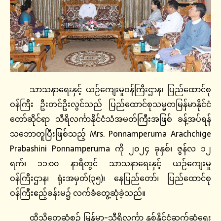
သာသနာရေးနှင့် ယဉ်ကျေးမှုဝန်ကြီးဌာန၊ ပြည်ထောင်စု
ဝန်ကြီး ဦးတင်ဦးလွင်သည် ပြည်ထောင်စုသမ္မတမြန်မာနိုင်ငံ
တော်ဆိုင်ရာ သီရိလင်္ကာနိုင်ငံသံအမတ်ကြီးအဖြစ် ခန့်အပ်ရန်
သဘောတူပြီးဖြစ်သည့် Mrs. Ponnamperuma Arachchige
Prabashini Ponnamperuma ကို ၂၀၂၄ ခုနှစ်၊ ဇွန်လ ၁၂
ရက်၊ ၁၁:၀၀ နာရီတွင် သာသနာရေးနှင့် ယဉ်ကျေးမှု
ဝန်ကြီးဌာန၊ ရုံးအမှတ်(၃၅)၊ နေပြည်တော်၊ ပြည်ထောင်စု
ဝန်ကြီးဧည့်ခန်းမ၌ လက်ခံတွေ့ဆုံခဲ့သည်။
ထိုသို့တွေ့ဆုံစဉ် မြန်မာ-သီရိလင်္ကာ နှစ်နိုင်ငံဆက်ဆံရေး