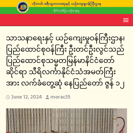
သာသနာရေးနှင့် ယဉ်ကျေးမှုဝန်ကြီးဌာန၊
ပြည်ထောင်စုဝန်ကြီး ဦးတင်ဦးလွင်သည်
ပြည်ထောင်စုသမ္မတမြန်မာနိင်ငံတော်
ဆိုင်ရာ သီရိလင်္ကာနိုင်ငံသံအမတ်ကြီး
အား လက်ခံတွေ့ဆုံ နေပြည်‌တော် ဇွန် ၁၂
June 12, 2024
morac35