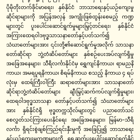
ပိုမိုတိုးတက်ခိုင်မာရေး၊ နှစ်နိုင်ငံ ဘာသာရေးနှင့်ယဉ်ကျေးမှု
ဆိုင်ရာများကို အပြန်အလှန် အကျိုးဖြစ်ထွန်းစေမည့် ကဏ္ဍ
များတွင် ပူးပေါင်းဆောင်ရွက်မှုများမြှင့်တင်ရေး၊ နှစ်နိုင်ငံ
အကြားထေရဝါဒဗုဒ္ဓသာသနာတော်နှင့်ပတ်သက်၍
သံဃာတော်များအား ၎င်းတို့၏ဆောင်ရွက်မှုအလိုက် သာသနာ
တော်ဆိုင်ရာ ဘွဲ့တံဆိပ်တော်များ နှစ်စဉ်ပေးအပ်လျက်ရှိမှု
အခြေအနေများ၊ သီရိလင်္ကာနိုင်ငံမှ ရွှေကျင်နိကာယ၊ ရာမညနိ
ကာယ၊ အမရပူရနိကာယ၊ စိရမ်နိကာယ စသည့် နိကာယ ၄ ရပ်
လုံးမှ ထေရ်ကြီးဝါကြီး ဆရာတော်များအား သာသနာတော်
ဆိုင်ရာဘွဲ့တံဆိပ်တော်များ ချီးမြှင့်ဆက်ကပ်လျက်ရှိမှုများ၊
ထေရဝါဒဗုဒ္ဓသာသနာ တော်နှင့်ပတ်သက်၍ သံဃာတော်များ
အား နှစ်နိုင်ငံရှိ ဗုဒ္ဓတက္ကသိုလ်များတွင် ပညာတော်သင်
စေလွှတ်သင်ကြားပေးနိုင်ရေး အခြေအနေများ၊ မြန်မာ-သီရိ
လင်္ကာ ရှိရင်းစွဲချစ်ကြည်ရင်းနှီးမှုကို အခြေပြု၍ ဘာသာရေး
နှင့်ယဉ်ကျေးမှုကဏ္ဍများကို ရှေ့ဆက်ပူးပေါင်းဆောင်ရွက်နိုင်