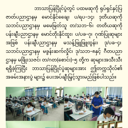
ဘာသာပြန်ပြိုင်ပွဲတွင် ပထမဆုကို ရုပ်ရှင်နှင့်ပြ
ဇာတ်ပညာဌာနမှ မောင်နိုင်ချေေ၊ ပ/ရပ-၁၄၊ ဒုတိယဆုကို
သဘင်ပညာဌာနမှ မမေမြတ်သူ တ/သဘ-၆၊ တတိယဆုကို
ပန်းချီပညာဌာနမှ မောင်တိုးနိုင်ထူး၊ ပ/ပခ-၇၊ ဂုဏ်ပြုဆုများ
အဖြစ် ပန်းချီပညာဌာနမှ မသန့်ဖြူဖြူထွန်း၊ ဒု/ပခ-၄၊
သဘင်ပညာဌာနမှ မခွန်းဆက်လှိုင်၊ ဒု/သဘ-၈နှင့် ဂီတပညာ
ဌာနမှ မဖြိုးသဇင်၊ တ/ဂတ(စောင်း)-၅ တို့က ဆုများအသီးသီး
ရရှိခဲ့ကြပြီး ဘာသာပြန်ပြိုင်ပွဲဆုများအား ဤတက္ကသိုလ်၏
အခမ်းအနားပွဲ များ၌ ပေးအပ်ချီးမြှင့်သွားမည်ဖြစ်ပါသည်။