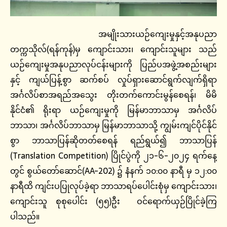
အမျိုးသားယဉ်ကျေးမှုနှင့်အနုပညာ
တက္ကသိုလ်(ရန်ကုန်)မှ ကျောင်းသား၊ ကျောင်းသူများ သည်
ယဉ်ကျေးမှုအနုပညာလုပ်ငန်းများကို ပြည်ပအဖွဲ့အစည်းများ
နှင့် ကျယ်ပြန့်စွာ ဆက်စပ် လှုပ်ရှားဆောင်ရွက်လျက်ရှိရာ
အင်္ဂလိပ်စာအရည်အသွေး တိုးတက်ကောင်းမွန်စေရန်၊ မိမိ
နိုင်ငံ၏ ရိုးရာ ယဉ်ကျေးမှုကို မြန်မာဘာသာမှ အင်္ဂလိပ်
ဘာသာ၊ အင်္ဂလိပ်ဘာသာမှ မြန်မာဘာသာသို့ ကျွမ်းကျင်ပိုင်နိုင်
စွာ ဘာသာပြန်ဆိုတတ်စေရန် ရည်ရွယ်၍ ဘာသာပြန်
(Translation Competition) ပြိုင်ပွဲကို ၂၁-၆-၂၀၂၄ ရက်နေ့
တွင် စွယ်တော်ဆောင်(AA-202) ၌ နံနက် ၁၀:၀၀ နာရီ မှ ၁၂:၀၀
နာရီထိ ကျင်းပပြုလုပ်ခဲ့ရာ ဘာသာရပ်ပေါင်းစုံမှ ကျောင်းသား၊
ကျောင်းသူ စုစုပေါင်း (၅၅)ဦး ဝင်ရောက်ယှဉ်ပြိုင်ခဲ့ကြ
ပါသည်။