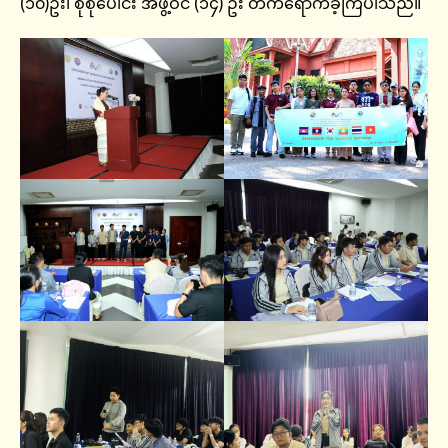
(၁၀)ဦး၊ စုစုပေါင်း အဖွဲ့ဝင် (၁၄) ဦး တက်ရောက်ခဲ့ကြပါသည်။