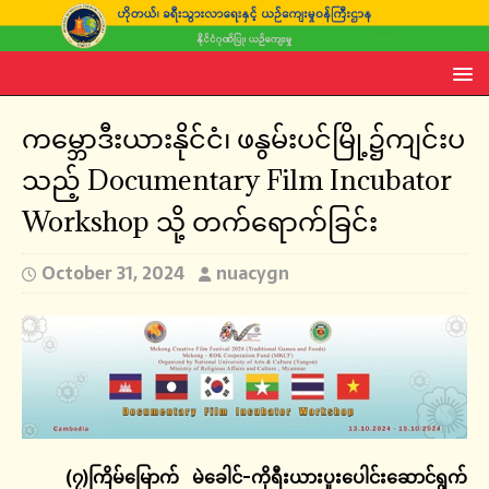
ကမ္ဘောဒီးယားနိုင်ငံ၊ ဖနွမ်းပင်မြို့၌ကျင်းပ
သည့် Documentary Film Incubator
Workshop သို့ တက်ရောက်ခြင်း
October 31, 2024
nuacygn
(၇)ကြိမ်မြောက် မဲခေါင်-ကိုရီးယားပူးပေါင်းဆောင်ရွက်