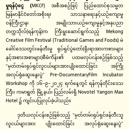
မှုရန်ပုံငွေ
(
MKCF) အစီအစဉ်ဖြင့် ပြည်ထောင်စုသမ္မတ
မြန်မာနိုင်ငံတော်အစိုးရ
၊
သာသနာရေးနှင့်ယဉ်ကျေးမှု
ဝန်ကြီးဌာန၊ အမျိုးသားယဉ်ကျေးမှုနှင့်အနုပညာ
တက္ကသိုလ်(ရန်ကုန်)က
ကြီးမှူးဆောင်ရွက်သည့်
Mekong
Creative Film Festival (Traditional Games and Foods) မဲ
ခေါင်ဒေသတွင်းဖန်တီးမှု ရုပ်ရှင်ပွဲတော်(ရိုးရာအားကစားများ
နှင့်အစားအစာများ)စီမံကိန်း၏ ပထမလုပ်ငန်းစဉ်ဖြစ်သည့်
“မှတ်တမ်းရုပ်ရှင်လူငယ်များအားပျိုးထောင်ခြင်း အကြို
အလုပ်ရုံဆွေးနွေးပွဲ” Pre-DocumentaryFilm Incubator
Workshop ကို ၁၆-၉-၂၀၂၄ ရက်နေ့တွင် ရန်ကုန်တိုင်းဒေသ
ကြီး၊ ကမာရွတ် မြို့နယ်၊ ပြည်လမ်းရှိ Novotel Yangon Max
Hotel ၌ ကျင်းပပြုလုပ်ခဲ့ပါသည်။
ဒုတိယလုပ်ငန်းစဉ်ဖြစ်သည့် “မှတ်တမ်းရုပ်ရှင်ဖန်တီးသူ
လူငယ်များအား ပျိုးထောင်ခြင်း အလုပ်ရုံဆွေးနွေးပွဲ”