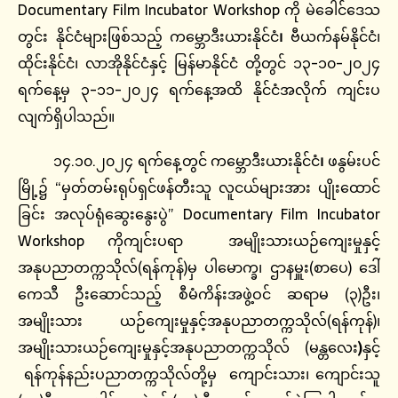
Documentary Film Incubator Workshop
ကို မဲခေါင်ဒေသ
တွင်း နိုင်ငံများဖြစ်သည့်
ကမ္ဘောဒီးယားနိုင်ငံ
၊
ဗီယက်နမ်နိုင်ငံ၊
ထိုင်းနိုင်ငံ၊ လာအိုနိုင်ငံနှင့် မြန်မာနိုင်ငံ တို့တွင် ၁၃-၁၀-၂၀၂၄
ရက်နေ့မှ ၃-၁၁-၂၀၂၄ ရက်နေ့အထိ နိုင်ငံအလိုက် ကျင်းပ
လျက်ရှိပါသည်။
၁၄.၁၀.၂၀၂၄ ရက်နေ့တွင် ကမ္ဘောဒီးယားနိုင်ငံ
၊
ဖနွမ်းပင်
မြို့၌ “မှတ်တမ်းရုပ်ရှင်ဖန်တီးသူ လူငယ်များအား ပျိုးထောင်
ခြင်း အလုပ်ရုံဆွေးနွေးပွဲ”
Documentary Film Incubator
Workshop ကိုကျင်းပရာ
အမျိုးသားယဉ်ကျေးမှုနှင့်
အနုပညာတက္ကသိုလ်(ရန်ကုန်)မှ ပါမောက္ခ၊ ဌာနမှူး(စာပေ) ဒေါ်
ကေသီ ဦးဆောင်သည့် စီမံကိန်းအဖွဲ့ဝင် ဆရာမ (၃)ဦး၊
အမျိုးသား ယဉ်ကျေးမှုနှင့်အနုပညာတက္ကသိုလ်(ရန်ကုန်)၊
အမျိုးသားယဉ်ကျေးမှုနှင့်အနုပညာတက္ကသိုလ် (မန္တလေး
)
နှင့်
ရန်ကုန်နည်းပညာတက္ကသိုလ်တို့မှ ကျောင်းသား၊ ကျောင်းသူ