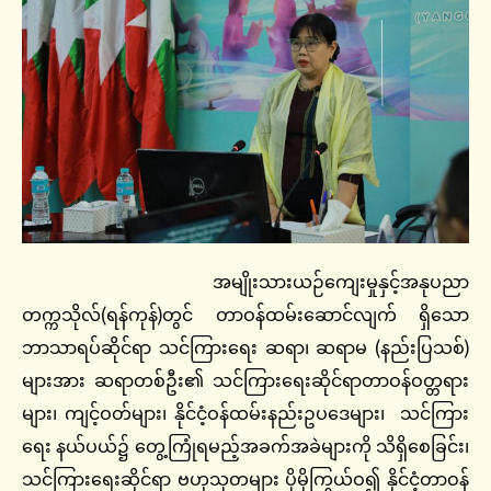
အမျိုးသားယဉ်ကျေးမှုနှင့်အနုပညာ
တက္ကသိုလ်(ရန်ကုန်)တွင် တာဝန်ထမ်းဆောင်လျက် ရှိသော
ဘာသာရပ်ဆိုင်ရာ သင်ကြားရေး ဆရာ၊ ဆရာမ (နည်းပြသစ်)
များအား ဆရာတစ်ဦး၏ သင်ကြားရေးဆိုင်ရာတာဝန်ဝတ္တရား
များ၊ ကျင့်ဝတ်များ၊ နိုင်ငံ့ဝန်ထမ်းနည်းဥပဒေများ၊ သင်ကြား
ရေး နယ်ပယ်၌ တွေ့ကြုံရမည့်အခက်အခဲများကို သိရှိစေခြင်း၊
သင်ကြားရေးဆိုင်ရာ ဗဟုသုတများ ပိုမိုကြွယ်ဝ၍ နိုင်ငံ့တာဝန်