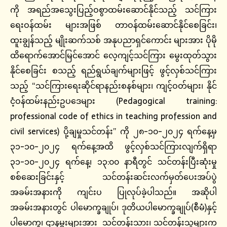
ကို အရည်အသွေးပြည့်ဝစွာထမ်းဆောင်နိုင်သည့် သင်ကြား
ရေးဝန်ထမ်း များအဖြစ် တာဝန်ထမ်းဆောင်နိုင်စေခြင်း၊
ထူးချွန်သည့် မျိုးဆက်သစ် အနုပညာရှင်ကောင်း များအား ပိုမို
ထိရောက်အောင်မြင်အောင် လေ့ကျင့်သင်ကြား မွေးထုတ်သွား
နိုင်စေခြင်း စသည့် ရည်ရွယ်ချက်များဖြင့် ဖွင့်လှစ်သင်ကြား
သည့် “သင်ကြားရေးဆိုင်ရာနည်းစနစ်များ၊ ကျင့်ဝတ်များ၊ နိုင်
ငံ့ဝန်ထမ်းနည်းဥပဒေများ (Pedagogical training:
professional code of ethics in teaching profession and
civil services) ပို့ချမှုသင်တန်း” ကို ၂၈-၁၀-၂၀၂၄ ရက်နေ့မှ
၃၁-၁၀-၂၀၂၄ ရက်နေ့အထိ ဖွင့်လှစ်သင်ကြားလျက်ရှိရာ
၃၁-၁၀-၂၀၂၄ ရက်နေ့၊ ၁၃:၀၀ နာရီတွင် သင်တန်းပြီးဆုံးမှု
စစ်ဆေးခြင်းနှင့် သင်တန်းဆင်းလက်မှတ်ပေးအပ်ပွဲ
အခမ်းအနားကို ကျင်းပ ပြုလုပ်ခဲ့ပါသည်။ အဆိုပါ
အခမ်းအနားတွင် ပါမောက္ခချုပ်၊ ဒုတိယပါမောက္ခချုပ်(စီမံ)နှင့်
ပါမောက္ခ၊ ဌာနမှူးများအား သင်တန်းသား၊ သင်တန်းသူများက