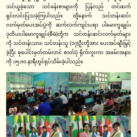
သင်ယူခဲ့သော သင်ခန်းစာများကို ပြန်လည် တင်ဆက်
ရှင်းလင်းပြသခဲ့ကြပါသည်။ ထို့နောက် သင်တန်းဆင်း
လက်မှတ်ပေးအပ်ပွဲကို ဆက်လက်ကျင်းပရာ ပါမောက္ခချုပ်၊
ဒုတိယပါမောက္ခချုပ်(စီမံ)တို့က သင်တန်းဆင်းလက်မှတ်များ
ကို သင်တန်းသား၊ သင်တန်းသူ (၁၇)ဦးတို့အား ပေးအပ်ချီးမြှင့်
ခဲ့ပြီး စုပေါင်းမှတ်တမ်းတင် ဓာတ်ပုံ ရိုက်ကူးကာ အခမ်းအနား
ကို ၁၅:၀၀ နာရီတွင်ရုပ်သိမ်းခဲ့ပါသည်။