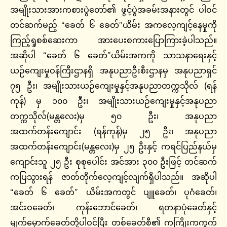
အမျိုးသားအားကစားပွဲတော်၏ ဖွင့်ပွဲအခမ်းအနားတွင် ပါဝင်
တင်ဆက်မည့် “ခေတ် ၆ ခေတ်”ယိမ်း အကလေ့ကျင့်နေမှုကို
ကြည့်ရှုစစ်ဆေးကာ အားပေးစကားပြောကြားခဲ့ပါသည်။
အဆိုပါ “ခေတ် ၆ ခေတ်”ယိမ်းအကကို သာသနာရေးနှင့်
ယဉ်ကျေးမှုဝန်ကြီးဌာနရှိ အနုပညာဦးစီးဌာနမှ အနုပညာရှင်
၇၅ ဦး၊ အမျိုးသားယဉ်ကျေးမှုနှင့်အနုပညာတက္ကသိုလ် (ရန်
ကုန်) မှ ၁၀၀ ဦး၊ အမျိုးသားယဉ်ကျေးမှုနှင့်အနုပညာ
တက္ကသိုလ်(မန္တလေး)မှ ၅၀ ဦး၊ အနုပညာ
အထက်တန်းကျောင်း (ရန်ကုန်)မှ ၂၅ ဦး၊ အနုပညာ
အထက်တန်းကျောင်း(မန္တလေး)မှ ၂၅ ဦးနှင့် ကရင်ပြည်နယ်မှ
ကျောင်းသူ ၂၅ ဦး စုစုပေါင်း အင်အား ၃၀၀ ဦးဖြင့် တင်ဆက်
ကပြသွားရန် ဇာတ်တိုက်လေ့ကျင့်လျက်ရှိပါသည်။ အဆိုပါ
“ခေတ် ၆ ခေတ်” ယိမ်းအကတွင် ပျူခေတ်၊ ပုဂံခေတ်၊
အင်းဝခေတ်၊ ကုန်းဘောင်ခေတ်၊ ရတနာပုံခေတ်နှင့်
မျက်မှောက်ခေတ်တို့ပါဝင်ပြီး တစ်ခေတ်စီ၏ ကကြိုးကကွက်