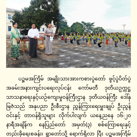
ပဉ္စမအကြိမ် အမျိုးသားအားကစားပွဲတော် ဖွင့်ပွဲပိတ်ပွဲ
အခမ်းအနားကျင်းပရေးလုပ်ငန်း ကော်မတီ ဒုတိယဥက္ကဋ္ဌ
သာသနာရေးနှင့်ယဉ်ကျေးမှုဝန်ကြီးဌာန ဒုတိယဝန်ကြီး ဒေါ်နု
မြဇံသည် အနုပညာ ဦးစီးဌာန ညွှန်ကြားရေးမှူးချုပ် ဦးညွန့်
ဝင်းနှင့် တာဝန်ရှိသူများ လိုက်ပါလျက် ယနေ့ညနေ ၁၆:၂၀
နာရီအချိန်က နေပြည်တော် အမှတ်(၃) စစ်ကြောရေးနှင့်
တည်းခိုရေးစခန်း၊ ရွာတော်သို့ ရောက်ရှိလာ ပြီး ပဉ္စမအကြိမ်