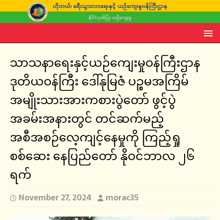
သာသနာရေးနှင့်ယဉ်ကျေးမှုဝန်ကြီးဌာန
ဒုတိယဝန်ကြီး ဒေါ်နုမြဇံ ပဉ္စမအကြိမ်
အမျိုးသားအားကစားပွဲတော် ဖွင့်ပွဲ
အခမ်းအနားတွင် တင်ဆက်မည့်
အစီအစဉ်လေ့ကျင့်နေမှုကို ကြည့်ရှု
စစ်ဆေး နေပြည်တော် နိုဝင်ဘာလ ၂၆
ရက်
November 27, 2024
morac35