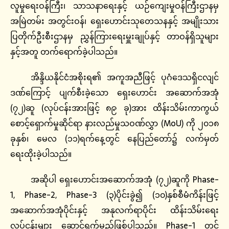
လူမှုရေးဝန်ကြီး၊ သာသနာရေးနှင့် ယဉ်ကျေးမှုဝန်ကြီးဌာနမှ
အမြဲတမ်း အတွင်းဝန်၊ ရှေးဟောင်းသုတေသနနှင့် အမျိုးသား
ပြတိုက်ဦးစီးဌာနမှ ညွှန်ကြားရေးမှူးချုပ်နှင့် တာဝန်ရှိသူများ
နှင့်အတူ တက်ရောက်ခဲ့ပါသည်။
အိန္ဒိယနိုင်ငံအစိုးရ၏ အကူအညီဖြင့် ပုဂံဒေသရှိငလျင်
ဒဏ်ကြောင့် ပျက်စီးခဲ့သော ရှေးဟောင်း အဆောက်အအုံ
(၇၂)ဆူ (လုပ်ငန်းအားဖြင့် ၈၉ ခု)အား ထိန်းသိမ်းကာကွယ်
စောင့်ရှောက်မှုဆိုင်ရာ နားလည်မှုသဝဏ်လွှာ (MoU) ကို ၂၀၁၈
ခုနှစ်၊ မေလ (၁၁)ရက်နေ့တွင် နေပြည်တော်၌ လက်မှတ်
ရေးထိုးခဲ့ပါသည်။
အဆိုပါ ရှေးဟောင်းအဆောက်အအုံ (၇၂)ဆူကို Phase-
1, Phase-2, Phase-3 (၃)ပိုင်းခွဲ၍ (၁၀)နှစ်စီမံကိန်းဖြင့်
အဆောက်အအုံပိုင်းနှင့် အနုလက်ရာပိုင်း ထိန်းသိမ်းရေး
လုပ်ငန်းများ ဆောင်ရွက်မည်ဖြစ်ပါသည်။ Phase-1 တွင်