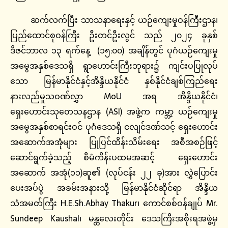
ဆက်လက်ပြီး သာသနာရေးနှင့် ယဉ်ကျေးမှုဝန်ကြီးဌာန၊
ပြည်ထောင်စုဝန်ကြီး ဦးတင်ဦးလွင် သည် ၂၀၂၄ ခုနှစ်
ဒီဇင်ဘာလ ၁၃ ရက်နေ့ (၁၅:၀၀) အချိန်တွင် ပုဂံယဉ်ကျေးမှု
အမွေအနှစ်ဒေသရှိ ရွာဟောင်းကြီးဘုရား၌ ကျင်းပပြုလုပ်
သော မြန်မာနိုင်ငံနှင့်အိန္ဒိယနိုင်ငံ နှစ်နိုင်ငံချစ်ကြည်ရေး
နားလည်မှုသဝဏ်လွှာ MoU အရ အိန္ဒိယနိုင်ငံ၊
ရှေးဟောင်းသုတေသနဌာန (ASI) အဖွဲ့က ကမ္ဘာ့ ယဉ်ကျေးမှု
အမွေအနှစ်စာရင်းဝင် ပုဂံဒေသရှိ ငလျင်ဒဏ်သင့် ရှေးဟောင်း
အဆောက်အအုံများ ပြုပြင်ထိန်းသိမ်းရေး အစီအစဉ်ဖြင့်
ဆောင်ရွက်ခဲ့သည့် စီမံကိန်းပထမအဆင့် ရှေးဟောင်း
အဆောက် အအုံ(၁၁)ဆူ၏ (လုပ်ငန်း ၂၂ ခု)အား လွှဲပြောင်း
ပေးအပ်ပွဲ အခမ်းအနားသို့ မြန်မာနိုင်ငံဆိုင်ရာ အိန္ဒိယ
သံအမတ်ကြီး H.E.Sh.Abhay Thakur၊ ကောင်စစ်ဝန်ချုပ် Mr.
Sundeep Kaushal၊ မန္တလေးတိုင်း ဒေသကြီးအစိုးရအဖွဲ့မှ