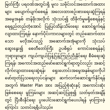
မြတ်ကြီး ပရဝဏ်အတွင်းရှိ မူလ သမိုင်းဝင်အထောက်အထား
များ မပျောက်ပျက်စေရန် အလေးထားစဉ်းစားရေးဆွဲကြရန်
အမွေအနှစ် တန်ဖိုးအလိုက် သုံးသပ်၍ ထိခိုက်မှုမရှိစေရန်နှင့်
ရေရှည်တည်တံ့အောင် ပြုပြင်ထိန်းသိမ်းရေး ဆောင်ရွက်ရန်
လျာထားကြရန်၊ နောက်ပိုင်းကာလများတွင် တည်ဆောက်ထား
သော မလိုအပ်သည့် အဆောက်အအုံများကို သုံးသပ်
ဆွေးနွေး၍ စေတီတော်ကြီး ဥပဓိရုပ် ကောင်းစေရန်နှင့်
ဘုရားဖူးများ ကျယ်ကျယ်ပြန့်ပြန့်ကြည်ညိုနိုင်ရေး စီမံရေးဆွဲ
ကြရန်၊ အကောင်အထည်ဖော်ဆောင်ရွက်ရာတွင်လည်း အဆင့်
လိုက်လျာထားရေးဆွဲရန်၊ ရှေးဟောင်းအမွေအနှစ်များကိုပါ
ဖော်ထုတ်ပြသရေးလုပ်ငန်းများ ဆက်လက်ဆောင်ရွက်နိုင်ရန်
အတွက် Master Plan အား အပြည့်စုံဆုံးနှင့် အကောင်းဆုံး
ဖြစ်စေရေး မူကြမ်းများ အဆင့်ဆင့်ပြုစု၍ သတ်မှတ်အချိန်
တွင် ပြီးစီးနိုင်ရေး ပူးပေါင်းဆောင်ရွက်ပေးပါရန် မှာကြားခဲ့
ကြောင်း သတင်းရရှိပါသည်။