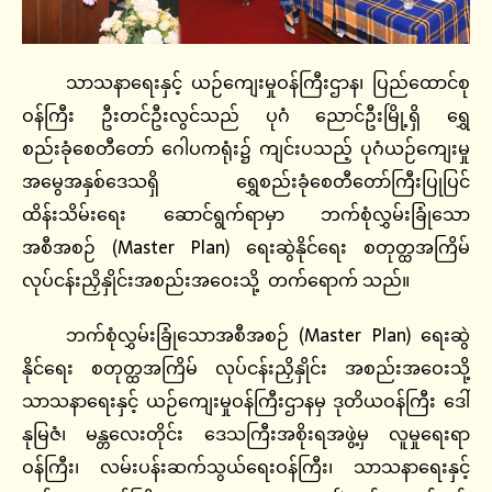
သာသနာရေးနှင့် ယဉ်ကျေးမှုဝန်ကြီးဌာန၊ ပြည်ထောင်စု
ဝန်ကြီး ဦးတင်ဦးလွင်သည် ပုဂံ ညောင်ဦးမြို့ရှိ ရွှေ
စည်းခုံစေတီတော် ဂေါပကရုံး၌ ကျင်းပသည့် ပုဂံယဉ်ကျေးမှု
အမွေအနှစ်ဒေသရှိ ရွှေစည်းခုံစေတီတော်ကြီးပြုပြင်
ထိန်းသိမ်းရေး ဆောင်ရွက်ရာမှာ ဘက်စုံလွှမ်းခြုံသော
အစီအစဉ် (Master Plan) ရေးဆွဲနိုင်ရေး စတုတ္ထအကြိမ်
လုပ်ငန်းညှိနှိုင်းအစည်းအဝေးသို့ တက်ရောက် သည်။
ဘက်စုံလွှမ်းခြုံသောအစီအစဉ် (Master Plan) ရေးဆွဲ
နိုင်ရေး စတုတ္ထအကြိမ် လုပ်ငန်းညှိနှိုင်း အစည်းအဝေးသို့
သာသနာရေးနှင့် ယဉ်ကျေးမှုဝန်ကြီးဌာနမှ ဒုတိယဝန်ကြီး ဒေါ်
နုမြဇံ၊ မန္တလေးတိုင်း ဒေသကြီးအစိုးရအဖွဲ့မှ လူမှုရေးရာ
ဝန်ကြီး၊ လမ်းပန်းဆက်သွယ်ရေးဝန်ကြီး၊ သာသနာရေးနှင့်