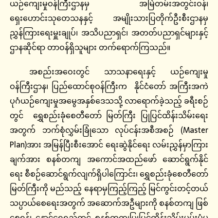
ယဉ်ကျေးမှုဝန်ကြီးဌာနမှ အမြဲတမ်းအတွင်းဝန်၊
ရှေးဟောင်းသုတေသနနှင့် အမျိုးသားပြတိုက်ဦးစီးဌာနမှ
ညွှန်ကြားရေးမှူးချုပ်၊ အသိပညာရှင်၊ အတတ်ပညာရှင်များနှင့်
ဌာနဆိုင်ရာ တာဝန်ရှိသူများ တက်ရောက်ကြသည်။
အစည်းအဝေးတွင် သာသနာရေးနှင့် ယဉ်ကျေးမှု
ဝန်ကြီးဌာန၊ ပြည်ထောင်စုဝန်ကြီးက နိုင်ငံတော် အကြီးအကဲ
ပုဂံယဉ်ကျေးမှုအမွေအနှစ်ဒေသသို့ လာရောက်ခဲ့သည့် ခရီးစဉ်
တွင် ရွှေစည်းခုံစေတီတော် မြတ်ကြီး ပြုပြင်ထိန်းသိမ်းရေး
အတွက် ဘက်စုံလွှမ်းခြုံသော လုပ်ငန်းအစီအစဉ် (Master
Plan)အား အမြန်ပြီးစီးအောင် ရေးဆွဲနိုင်ရေး လမ်းညွှန်မှာကြား
ချက်အား စနစ်တကျ အကောင်အထည်ဖော် ဆောင်ရွက်နိုင်
ရေး စီစဉ်ဆောင်ရွက်လျက်ရှိပါကြောင်း၊ ရွှေစည်းခုံစေတီတော်
မြတ်ကြီးကို မည်သည့် နေရာမှကြည့်ကြည့် မြင်ကွင်းတင့်တယ်
သပ္ပာယ်စေရေးအတွက် အဆောက်အဦများကို စနစ်တကျ ဖြစ်
စေရန်၊ နောင်ရေရှည်တွင် စနစ်တကျပြုပြင်ထိန်းသိမ်းမွမ်းမံမှု