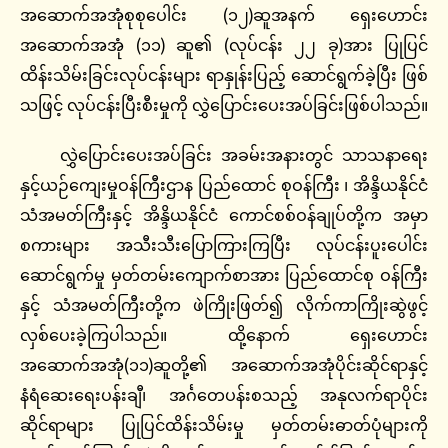
အဆောက်အအုံစုစုပေါင်း (၁၂)ဆူအနက် ရှေးဟောင်း
အဆောက်အအုံ (၁၁) ဆူ၏ (လုပ်ငန်း ၂၂ ခု)အား ပြုပြင်
ထိန်းသိမ်းခြင်းလုပ်ငန်းများ ရာနှုန်းပြည့် ဆောင်ရွက်ခဲ့ပြီး ဖြစ်
သဖြင့် လုပ်ငန်းပြီးစီးမှုကို လွှဲပြောင်းပေးအပ်ခြင်းဖြစ်ပါသည်။
လွှဲပြောင်းပေးအပ်ခြင်း အခမ်းအနားတွင် သာသနာရေး
နှင့်ယဉ်ကျေးမှုဝန်ကြီးဌာန ပြည်ထောင် စုဝန်ကြီး ၊ အိန္ဒိယနိုင်ငံ
သံအမတ်ကြီးနှင့် အိန္ဒိယနိုင်ငံ ကောင်စစ်ဝန်ချုပ်တို့က အမှာ
စကားများ အသီးသီးပြောကြားကြပြီး လုပ်ငန်းပူးပေါင်း
ဆောင်ရွက်မှု မှတ်တမ်းကျောက်စာအား ပြည်ထောင်စု ဝန်ကြီး
နှင့် သံအမတ်ကြီးတို့က ဖဲကြိုးဖြတ်၍ လိုက်ကာကြိုးဆွဲဖွင့်
လှစ်ပေးခဲ့ကြပါသည်။ ထို့နောက် ရှေးဟောင်း
အဆောက်အအုံ(၁၁)ဆူတို့၏ အဆောက်အအုံပိုင်းဆိုင်ရာနှင့်
နံရံဆေးရေးပန်းချီ၊ အင်္ဂတေပန်းစသည့် အနုလက်ရာပိုင်း
ဆိုင်ရာများ ပြုပြင်ထိန်းသိမ်းမှု မှတ်တမ်းဓာတ်ပုံများကို