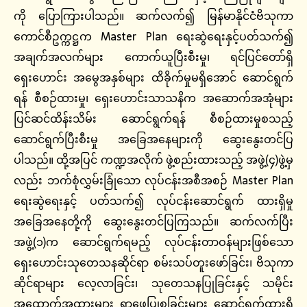
ကို ပြောကြားပါသည်။ ဆက်လက်၍ မြန်မာနိုင်ငံဗိသုကာ
ကောင်စီဥက္ကဋ္ဌက Master Plan ရေးဆွဲရေးနှင့်ပတ်သက်၍
အချက်အလက်များ ကောက်ယူပြီးစီးမှု၊ ရင်ပြင်တော်ရှိ
ရှေးဟောင်း အမွေအနှစ်များ ထိခိုက်မှုမရှိအောင် ဆောင်ရွက်
ရန် စီစဉ်ထားမှု၊ ရှေးဟောင်းသာသနိက အဆောက်အအုံများ
ပြင်ဆင်ထိန်းသိမ်း ဆောင်ရွက်ရန် စီစဉ်ထားမှုစသည့်
ဆောင်ရွက်ပြီးစီးမှု အခြေအနေများကို ဆွေးနွေးတင်ပြ
ပါသည်။ ထို့အပြင် ကဏ္ဍအလိုက် ဖွဲ့စည်းထားသည့် အဖွဲ့(၄)ဖွဲ့မှ
လည်း ဘက်စုံလွှမ်းခြုံသော လုပ်ငန်းအစီအစဉ် Master Plan
ရေးဆွဲရေးနှင့် ပတ်သက်၍ လုပ်ငန်းဆောင်ရွက် ထားရှိမှု
အခြေအနေတို့ကို ဆွေးနွေးတင်ပြကြသည်။ ဆက်လက်ပြီး
အဖွဲ့(၁)က ဆောင်ရွက်ရမည့် လုပ်ငန်းတာဝန်များဖြစ်သော
ရှေးဟောင်းသုတေသနဆိုင်ရာ စမ်းသပ်တူးဖော်ခြင်း၊ ဗိသုကာ
ဆိုင်ရာများ ‌လေ့လာခြင်း၊ သုတေသနပြုခြင်းနှင့် သမိုင်း
အထောက်အထားများ ရှာဖွေပြုစုခြင်းများ ဆောင်ရွက်ထားရှိ