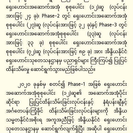
ရှေးဟောင်းအဆောက်အအုံ စုစုပေါင်း (၁၂)ဆူ (လုပ်ငန်း
အားဖြင့် ၂၄ ခု)၊ Phase-2 တွင် ရှေးဟောင်းအဆောက်အအုံ
စုစုပေါင်း (၂၇)ဆူ (လုပ်ငန်းအားဖြင့် ၃၂ ခု)နှင့် Phase-3 တွင်
ရှေးဟောင်းအဆောက်အအုံစုစုပေါင်း (၃၃)ဆူ (လုပ်ငန်း
အားဖြင့် ၃၃ ခု) စုစုပေါင်း ရှေးဟောင်းအဆောက်အအုံ
စုစုပေါင်း (၇၂)ဆူ (လုပ်ငန်းအားဖြင့် ၈၉ ခု) အား အိန္ဒိယနိုင်ငံ
ရှေးဟောင်းသုတေသနဌာနမှ ပညာရှင်များ ကြီးကြပ်၍ ပြုပြင်
ထိန်းသိမ်းမှု ဆောင်ရွက်သွားမည်ဖြစ်ပါသည်။
၂၀၂၀ ခုနှစ်မှ စတင်၍ Phase-1 အဖြစ် ရှေးဟောင်း
အဆောက်အအုံစုစုပေါင်း (၁၂)ဆူ၏ အဆောက်အအုံပိုင်း
ဆိုင်ရာ ပြုပြင်ထိန်းသိမ်းခြင်းလုပ်ငန်းနှင့် နံရံပန်းချီနှင့်
အင်္ဂတေပန်းကြံ့ခိုင် ထိန်းသိမ်းခြင်းလုပ်ငန်းများကို အိန္ဒိယ
သမ္မတနိုင်ငံအစိုးရ အကူအညီဖြင့် အိန္ဒိယနိုင်ငံ ရှေးဟောင်း
သုတေသနဌာနမှ ဆောင်ရွက်လျက်ရှိပြီး အဆိုပါ ရှေးဟောင်း