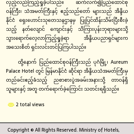
လှည့်လည်ကြည့်ရှုခဲ့ပါသည်။ ဆက်လက်၍ပြည်ထောင်စု
ဝန်ကြီး၊ သံအမတ်ကြီးနှင့် ဧည့်သည်တော် များသည် အိန္ဒိယ
နိုင်ငံ ရှေးဟောင်းသုတေသနဌာနမှ ပြုပြင်ထိန်းသိမ်းပြီးစီးခဲ့
သည့် နတ်လျောင် ကျောင်းနှင့် သိကြားပုန်းဘုရားများသို့
သွားရောက်လေ့လာကြည့်ရှုခဲ့ရာ အိန္ဒိယပညာရှင်များက
အသေးစိတ် ရှင်းလင်းတင်ပြကြပါသည်။
ထို့နောက် ပြည်ထောင်စုဝန်ကြီးသည် ပုဂံမြို့၊ Aureum
Palace Hotel တွင် မြန်မာနိုင်ငံ ဆိုင်ရာ အိန္ဒိယသံအမတ်ကြီးမှ
တည်ခင်းဧည့်ခံသည့် ညစာစားပွဲအခမ်းအနားသို့ တာဝန်ရှိ
သူများနှင့် အတူ တက်ရောက်ခဲ့ကြောင်း သတင်းရရှိသည်။
2 total views
Copyright © All Rights Reserved. Ministry of Hotels,