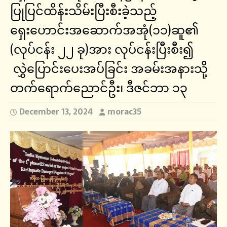
ပြုပြင်ထိန်းသိမ်းပြီးစီးခဲ့သည့်
ရှေးဟောင်းအဆောက်အအုံ(၁၁)ဆူ၏
(လုပ်ငန်း ၂၂ ခု)အား လုပ်ငန်းပြီးစီး၍
လွှဲပြောင်းပေးအပ်ခြင်း အခမ်းအနားသို့
တက်ရောက်ညောင်ဦး၊ ဒီဇင်ဘာ ၁၃
December 13, 2024
morac35