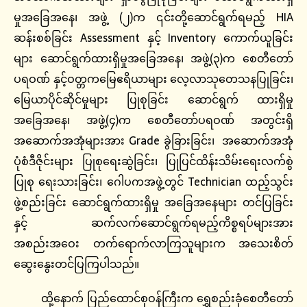
မှုအခြေအနေ၊ အဖွဲ့ (၂)က ၎င်းတို့ဆောင်ရွက်ရမည့် HIA
ဆန်းစစ်ခြင်း Assessment နှင့် Inventory ကောက်ယူခြင်း
များ ဆောင်ရွက်ထားရှိမှုအခြေအနေ၊ အဖွဲ့(၃)က စေတီတော်
ပရဝဏ် နှင့်ဝတ္တကမြေဧရိယာများ လေ့လာသုတေသနပြုခြင်း၊
မြေယာပိုင်ဆိုင်မှုများ ပြုစုခြင်း ဆောင်ရွက် ထားရှိမှု
အခြေအနေ၊ အဖွဲ့(၄)က စေတီတော်ပရဝဏ် အတွင်းရှိ
အဆောက်အအုံများအား Grade ခွဲခြားခြင်း၊ အဆောက်အအုံ
ပုံစံဒီဇိုင်းများ ပြုစုရေးဆွဲခြင်း၊ ပြုပြင်ထိန်းသိမ်းရေးလက်စွဲ
ပြုစု ရေးသားခြင်း၊ ဂေါပကအဖွဲ့တွင် Technician ထည့်သွင်း
ဖွဲ့စည်းခြင်း ဆောင်ရွက်ထားရှိမှု အခြေအနေများ တင်ပြခြင်း
နှင့် ဆက်လက်ဆောင်ရွက်ရမည့်ကိစ္စရပ်များအား
အစည်းအဝေး တက်ရောက်လာကြသူများက အသေးစိတ်
ဆွေးနွေးတင်ပြကြပါသည်။
ထို့နောက် ပြည်ထောင်စုဝန်ကြီးက ရွှေစည်းခုံစေတီတော်