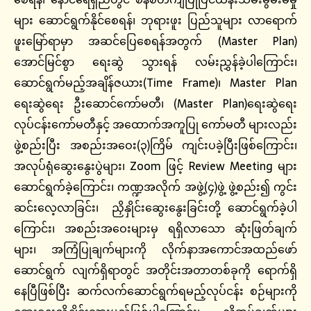
များ ဆောင်ရွက်နိုင်စေရန်၊ ဘုရားဖူး ပြည်သူများ လာရောက်
ဖူးမြော်ရာမှာ အဆင်ပြေစေရန်အတွက် (Master Plan)
အောင်မြင်စွာ ရေးဆွဲ သွားရန် လမ်းညွှန်ခဲ့ပါကြောင်း၊
ဆောင်ရွက်မည့်အချိန်ဇယား(Time Frame)၊ Master Plan
ရေးဆွဲရေး ဦးဆောင်ကော်မတီ၊ (Master Plan)ရေးဆွဲရေး
လုပ်ငန်းကော်မတီနှင့် အထောက်အကူပြု ကော်မတီ များလည်း
ဖွဲ့စည်းပြီး အစည်းအဝေး(၃)ကြိမ် ကျင်းပခဲ့ပြီးဖြစ်ကြောင်း၊
အလုပ်ရုံဆွေးနွေးပွဲများ၊ Zoom ဖြင့် Review Meeting များ
ဆောင်ရွက်ခဲ့ကြောင်း၊ ကဏ္ဍအလိုက် အဖွဲ့(၄)ဖွဲ့ ဖွဲ့စည်း၍ ကွင်း
ဆင်းလေ့လာခြင်း၊ ညှိနှိုင်းဆွေးနွေးခြင်းတို့ ဆောင်ရွက်ခဲ့ပါ
ကြောင်း၊ အစည်းအဝေးများမှ ရရှိလာသော ဆုံးဖြတ်ချက်
များ၊ အကြံပြုချက်များကို လိုက်နာအကောင်အထည်ဖော်
ဆောင်ရွက် လျက်ရှိရာတွင် အတိုင်းအတာတစ်ခုကို ရောက်ရှိ
နေပြီဖြစ်ပြီး ဆက်လက်ဆောင်ရွက်ရမည့်လုပ်ငန်း စဉ်များကို