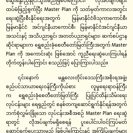
ဆွေးနွေးညှိနှိုင်းသွားမည်ဖြစ်ပါကြောင်း၊ လိုအပ်ချက်များ
ထပ်မံဖြည့်စွက်ပြီး Master Plan ကို သတ်မှတ်ကာလအတွင်း
ရေးဆွဲပြီးစီးနိုင်ရေးအတွက် မြန်မာနိုင်ငံဗိသုကာကောင်စီ၊
မြန်မာနိုင်ငံ အင်ဂျင်နီယာကောင်စီ၊ မြန်မာနိုင်ငံအင်ဂျင်နီယာ
အသင်းနှင့် အသိပညာရှင်၊ အတတ်ပညာရှင်များ၊ ဆက်စပ်ဌာန
ဆိုင်ရာများက ရွှေစည်းခုံစေတီတော်မြတ်ကြီးအတွက် Master
Plan ကို အကောင်းဆုံး ဖြစ်အောင် ကူညီရေးဆွဲပေးကြပါရန်
တိုက်တွန်းပါကြောင်း စသည်ဖြင့် ပြောကြားပါသည်။
၎င်းနောက် မန္တလေးတိုင်းဒေသကြီးအစိုးရအဖွဲ့၊
စည်ပင်သာယာရေးဝန်ကြီးကိုယ်စား လူမှုရေးရာဝန်ကြီး
က ရွှေစည်းခုံစေတီတော်မြတ်ကြီး ပြုပြင်ထိန်းသိမ်းရေး
လုပ်ငန်းများ ရေရှည်တွင် စနစ်တကျဆောင်ရွက်နိုင်ရန်အတွက်
ဘက်စုံလွှမ်းခြုံသော လုပ်ငန်းအစီအစဉ် Master Plan ရေးဆွဲ
ရာတွင် လိုအပ်ချက်မရှိစေရန် ပူးပေါင်းပါဝင်ကြပ်မတ်
ဆောင်ရွက်ပေးသွားမည် ဖြစ်ပါကြောင်းနှင့် အကြံပြုချက်များ