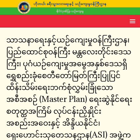
သာသနာရေးနှင့်ယဉ်ကျေးမှုဝန်ကြီးဌာန၊
ပြည်ထောင်စုဝန်ကြီး မန္တလေးတိုင်းဒေသ
ကြီး၊ ပုဂံယဉ်ကျေးမှုအမွေအနှစ်ဒေသရှိ
ရွှေစည်းခုံစေတီတော်မြတ်ကြီးပြုပြင်
ထိန်းသိမ်းရေးဘက်စုံလွှမ်းခြုံသော
အစီအစဉ် (Master Plan) ရေးဆွဲနိုင်ရေး
စတုတ္ထအကြိမ် လုပ်ငန်းညှိနှိုင်း
အစည်းအဝေးနှင့် အိန္ဒိယနိုင်ငံ၊
ရှေးဟောင်းသုတေသနဌာန(ASI) အဖွဲ့က