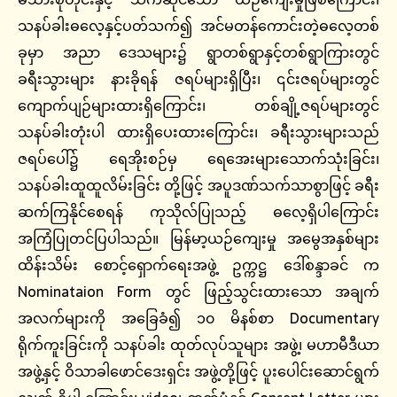
သနပ်ခါးဓလေ့နှင့်ပတ်သက်၍ အင်မတန်ကောင်းတဲ့ဓလေ့တစ်
ခုမှာ အညာ ဒေသများ၌ ရွာတစ်ရွာနှင့်တစ်ရွာကြားတွင်
ခရီးသွားများ နားခိုရန် ဇရပ်များရှိပြီး၊ ၎င်းဇရပ်များတွင်
ကျောက်ပျဉ်များထားရှိကြောင်း၊ တစ်ချို့ဇရပ်များတွင်
သနပ်ခါးတုံးပါ ထားရှိပေးထားကြောင်း၊ ခရီးသွားများသည်
ဇရပ်ပေါ်၌ ရေအိုးစဉ်မှ ရေအေးများသောက်သုံးခြင်း၊
သနပ်ခါးထူထူလိမ်းခြင်း တို့ဖြင့် အပူဒဏ်သက်သာစွာဖြင့် ခရီး
ဆက်ကြနိုင်စေရန် ကုသိုလ်ပြုသည့် ဓလေ့ရှိပါကြောင်း
အကြံပြုတင်ပြပါသည်။ မြန်မာ့ယဉ်ကျေးမှု အမွေအနှစ်များ
ထိန်းသိမ်း စောင့်ရှောက်ရေးအဖွဲ့ ဥက္ကဋ္ဌ ဒေါ်စန္ဒာခင် က
Nominataion Form တွင် ဖြည့်သွင်းထားသော အချက်
အလက်များကို အခြေခံ၍ ၁၀ မိနစ်စာ Documentary
ရိုက်ကူးခြင်းကို သနပ်ခါး ထုတ်လုပ်သူများ အဖွဲ့၊ မဟာမီဒီယာ
အဖွဲ့နှင့် ဝိသာခါဖောင်ဒေးရှင်း အဖွဲ့တို့ဖြင့် ပူးပေါင်းဆောင်ရွက်