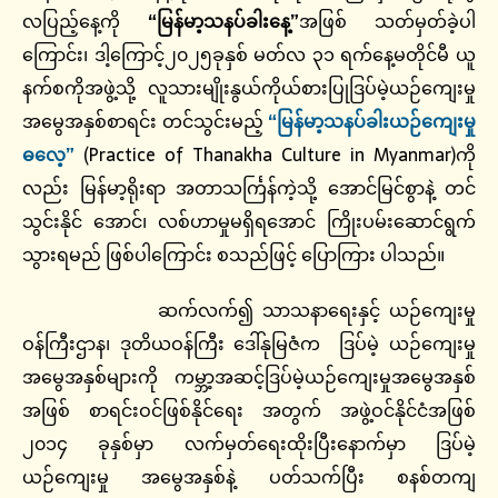
လပြည့်နေ့ကို
“မြန်မာ့သနပ်ခါးနေ့”
အဖြစ် သတ်မှတ်ခဲ့ပါ
ကြောင်း၊ ဒါ့ကြောင့်၂၀၂၅ခုနှစ် မတ်လ ၃၁ ရက်နေ့မတိုင်မီ ယူ
နက်စကိုအဖွဲ့သို့ လူသားမျိုးနွယ်ကိုယ်စားပြုဒြပ်မဲ့ယဉ်ကျေးမှု
အမွေအနှစ်စာရင်း တင်သွင်းမည့်
“မြန်မာ့သနပ်ခါးယဉ်ကျေးမှု
ဓလေ့”
(Practice of Thanakha Culture in Myanmar)ကို
လည်း မြန်မာ့ရိုးရာ အတာသင်္ကြန်ကဲ့သို့ အောင်မြင်စွာနဲ့ တင်
သွင်းနိုင် အောင်၊ လစ်ဟာမှုမရှိရအောင် ကြိုးပမ်းဆောင်ရွက်
သွားရမည် ဖြစ်ပါကြောင်း စသည်ဖြင့် ပြောကြား ပါသည်။
ဆက်လက်၍ သာသနာရေးနှင့် ယဉ်ကျေးမှု
ဝန်ကြီးဌာန၊ ဒုတိယဝန်ကြီး ဒေါ်နုမြဇံက ဒြပ်မဲ့ ယဉ်ကျေးမှု
အမွေအနှစ်များကို ကမ္ဘာ့အဆင့်ဒြပ်မဲ့ယဉ်ကျေးမှုအမွေအနှစ်
အဖြစ် စာရင်းဝင်ဖြစ်နိုင်ရေး အတွက် အဖွဲ့ဝင်နိုင်ငံအဖြစ်
၂၀၁၄ ခုနှစ်မှာ လက်မှတ်ရေးထိုးပြီးနောက်မှာ ဒြပ်မဲ့
ယဉ်ကျေးမှု အမွေအနှစ်နဲ့ ပတ်သက်ပြီး စနစ်တကျ