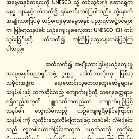
အမွေအနှစ်စာရင်းကို UNESCO သို့ တင်သွင်းရန် ဆောင်ရွက်
နေမှု များနှင့်ပတ်သက်၍ ရှင်းလင်းတင်ပြပါသည်။ ထို့နောက်
အမျိုးသားဒြပ်မဲ့ ယဉ်ကျေးမှုအမွေအနှစ် ပညာရှင်အဖွဲ့ဝင်များ
က မြန်မာ့သနပ်ခါး ယဉ်ကျေးမှုဓလေ့အား UNESCO ICH တင်
သွင်းခြင်းနှင့် ပတ်သက်၍ အကြံပြုဆွေးနွေးတင်ပြခဲ့ကြ
ပါသည်။
ဆက်လက်၍ အမျိုးသားဒြပ်မဲ့ယဉ်ကျေးမှု
အမွေအနှစ်ပညာရှင်အဖွဲ့ ဥက္ကဋ္ဌ ဒေါက်တာတိုးလှ၊ မြန်မာ့
သမိုင်းအဖွဲ့က ရှေးဟောင်းသုတေသနတူးဖော်မှုများမှ
သနပ်ခါးနှင့် သက်ဆိုင်သည့် ကျောက်ပျဉ်ကို သရေခေတ္တရာမှ
ရရှိသည့်အတွက် ပျူခေတ်ကတည်းက ကျောက်ပျဉ်ဖြင့်
သနပ်ခါး သွေးလိမ်းသည့် ယဉ်ကျေးမှုရှိခဲ့နိုင်ကြောင်း၊
သနပ်ခါးကို လူတိုင်းသွေးလိမ်းကြသဖြင့် သနပ်ခါး လိမ်းခြင်း
သည် လူတစ်ယောက်ခြင်းအတွက် မဟုတ်သလို လူတိုင်း
မိသားစုတိုင်းနှင့် သက်ဆိုင်သော ယဉ်ကျေးမှုဖြစ်ကြောင်း၊