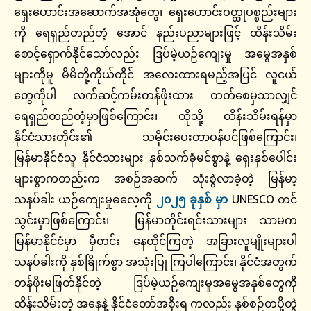
ရှေးဟောင်းအဆောက်အအုံတွေ၊ ရှေးဟောင်းဝတ္ထုပစ္စည်းများ
ကို ရေရှည်တည်တံ့ အောင် နည်းပညာများဖြင့် ထိန်းသိမ်း
စောင့်ရှောက်နိုင်သော်လည်း ဒြပ်မဲ့ယဉ်ကျေးမှု အမွေအနှစ်
များကိုမူ မိမိတို့ကိုယ်တိုင် အလေးထားရမည့်အပြင် လူငယ်
တွေကိုပါ လက်ဆင့်ကမ်းတန်ဖိုးထား တတ်စေမှသာလျှင်
ရေရှည်တည်တံ့မှာဖြစ်ကြောင်း၊ ထိုသို့ ထိန်းသိမ်းရန်မှာ
နိုင်ငံသားတိုင်း၏ သမိုင်းပေးတာဝန်ပင်ဖြစ်ကြောင်း၊
မြန်မာနိုင်ငံသူ နိုင်ငံသားများ နှစ်သက်ခုံမင်စွာနဲ့ ရှေးနှစ်ပေါင်း
များစွာကတည်းက အစဉ်အဆက် သုံးစွဲလာခဲ့တဲ့ မြန်မာ့
သနပ်ခါး ယဉ်ကျေးမှုဓလေ့ကို
၂၀၂၅ ခုနှစ် မှာ
UNESCO တင်
သွင်းမှာဖြစ်ကြောင်း၊ မြန်မာတိုင်းရင်းသားများ သာမက
မြန်မာနိုင်ငံမှာ မှီတင်း နေထိုင်ကြတဲ့ အခြားလူမျိုးများပါ
သနပ်ခါးကို နှစ်ခြိုက်စွာ အသုံးပြု ကြပါကြောင်း၊ နိုင်ငံအတွက်
တန်ဖိုးမဖြတ်နိုင်တဲ့ ဒြပ်မဲ့ယဉ်ကျေးမှုအမွေအနှစ်တွေကို
ထိန်းသိမ်းတဲ့ အနေနဲ့ နိုင်ငံတော်အစိုးရ ကလည်း နှစ်စဉ်တပို့တွဲ