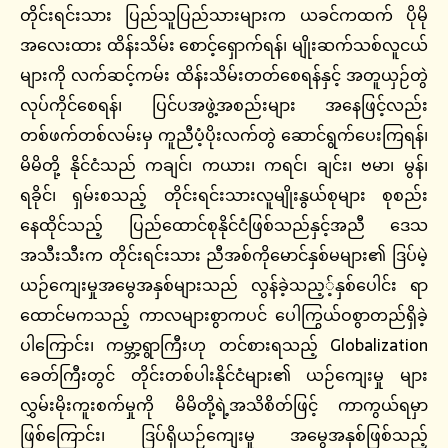
တိုင်းရင်းသား ပြည်သူပြည်သားများက ယခင်ကထက် ပိုမို
အလေးထား ထိန်းသိမ်း စောင့်ရှောက်ရန်၊ မျိုးဆက်သစ်လူငယ်
များကို လက်ဆင့်ကမ်း ထိန်းသိမ်းတတ်စေရန်နှင့် အတူယှဉ်တွဲ
လုပ်ကိုင်စေရန်၊ ပြင်ပအဖွဲ့အစည်းများ အနေဖြင့်လည်း
တစ်ဖက်တစ်လမ်းမှ ကူညီပံ့ပိုးလက်တွဲ ဆောင်ရွက်ပေးကြရန်၊
မိမိတို့ နိုင်ငံသည် ကချင်၊ ကယား၊ ကရင်၊ ချင်း၊ ဗမာ၊ မွန်၊
ရခိုင်၊ ရှမ်းစသည့် တိုင်းရင်းသားလူမျိုးနွယ်စုများ စုစည်း
နေထိုင်သည့် ပြည်ထောင်စုနိုင်ငံဖြစ်သည်နှင့်အညီ ဒေသ
အသီးသီးက တိုင်းရင်းသား ညီအစ်ကိုမောင်နှစ်မများ၏ ဒြပ်မဲ့
ယဉ်ကျေးမှုအမွေအနှစ်များသည် လွန်ခဲ့သည့့်နှစ်ပေါင်း ရာ
ထောင်မကသည့် ကာလများစွာကပင် ပေါကြွယ်ဝစွာတည်ရှိခဲ့
ပါကြောင်း၊ ကမ္ဘာ့ရွာကြီးဟု တင်စားရသည့် Globalization
ခေတ်ကြီးတွင် တိုင်းတစ်ပါးနိုင်ငံများ၏ ယဉ်ကျေးမှု များ
လွှမ်းမိုးကူးစက်မှုကို မိမိတို့ရဲ့အသိစိတ်ဖြင့် ကာကွယ်ရမှာ
ဖြစ်ကြောင်း၊ ဒြပ်ရှိယဉ်ကျေးမှု အမွေအနှစ်ဖြစ်သည့်