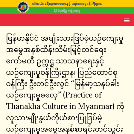
မြန်မာနိုင်ငံ အမျိုးသားဒြပ်မဲ့ယဉ်ကျေးမှု
အမွေအနှစ်ထိန်းသိမ်းမြှင့်တင်ရေး
ကော်မတီ ဥက္ကဋ္ဌ သာသနာရေးနှင့်
ယဉ်ကျေးမှုဝန်ကြီးဌာန၊ ပြည်ထောင်စု
ဝန်ကြီး ဦးတင်ဦးလွင် “မြန်မာ့သနပ်ခါး
ယဉ်ကျေးမှုဓလေ့” (Practice of
Thanakha Culture in Myanmar) ကို
လူသားမျိုးနွယ်ကိုယ်စားပြုဒြပ်မဲ့
ယဉ်ကျေးမှုအမွေအနှစ်စာရင်းတင်သွင်း