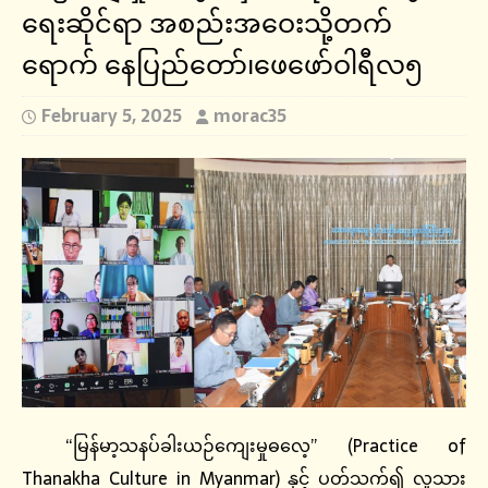
ရေးဆိုင်ရာ အစည်းအဝေးသို့တက်
ရောက် နေပြည်တော်၊ဖေဖော်ဝါရီလ၅
February 5, 2025
morac35
“မြန်မာ့သနပ်ခါးယဉ်ကျေးမှုဓလေ့” (Practice of
Thanakha Culture in Myanmar) နှင့် ပတ်သက်၍ လူသား