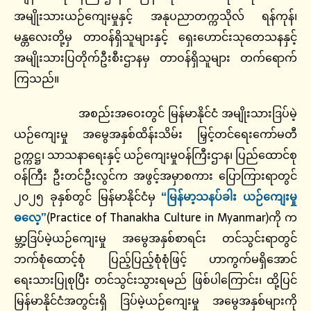
အမျိုးသားယဉ်ကျေးမှုနှင့် အနုပညာတက္ကသိုလ် ရန်ကုန်၊
မန္တလေးတို့မှ တာဝန်ရှိသူများနှင့် ရှေးဟောင်းသုတေသနနှင့်
အမျိုးသားပြတိုက်ဦးစီးဌာနမှ တာဝန်ရှိသူများ တက်ရောက်
ကြသည်။
အစည်းအဝေးတွင် မြန်မာနိုင်ငံ အမျိုးသားဒြပ်မဲ့
ယဉ်ကျေးမှု အမွေအနှစ်ထိန်းသိမ်း မြှင့်တင်ရေးကော်မတီ
ဥက္ကဋ္ဌ၊ သာသနာရေးနှင့် ယဉ်ကျေးမှုဝန်ကြီးဌာန၊ ပြည်ထောင်စု
ဝန်ကြီး ဦးတင်ဦးလွင်က အဖွင့်အမှာစကား ပြောကြားရာတွင်
၂၀၂၅ ခုနှစ်တွင် မြန်မာနိုင်ငံမှ
“မြန်မာ့သနပ်ခါး ယဉ်ကျေးမှု
ဓလေ့”
(Practice of Thanakha Culture in Myanmar)ကို က
မ္ဘာ့ဒြပ်မဲ့ယဉ်ကျေးမှု အမွေအနှစ်စာရင်း တင်သွင်းရာတွင်
ဘက်စုံထောင့်စုံ ပြည့်ပြည့်စုံစုံဖြင့် ဟာကွက်မရှိအောင်
ရေးသားပြုစုပြီး တင်သွင်းသွားရမည် ဖြစ်ပါကြောင်း၊ ထို့ပြင်
မြန်မာနိုင်ငံအတွင်းရှိ ဒြပ်မဲ့ယဉ်ကျေးမှု အမွေအနှစ်များကို