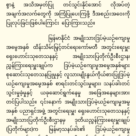
စွာနဲ့ အသိအမှတ်ပြု တင်သွင်းနိုင်အောင် လိုအပ်တဲ့
အချက်အလက်တွေကို အကြံပြုပေးကြဖို့ ဒီအစည်းအဝေးကို
ပြုလုပ်ခြင်းဖြစ်ပါကြောင်း ပြောကြားသည်။
မြန်မာနိုင်ငံ အမျိုးသားဒြပ်မဲ့ယဉ်ကျေးမှု
အမွေအနှစ် ထိန်းသိမ်းမြှင့်တင်ရေးကော်မတီ အတွင်းရေးမှူး
ရှေးဟောင်းသုတေသနနှင့် အမျိုးသားပြတိုက်ဦးစီးဌာန၊
ညွှန်ကြားရေးမှူးချုပ်က ဒြပ်မဲ့ယဉ်ကျေးမှုအမွေအနှစ်များ
စုဆောင်းသုတေသနပြုမှုနှင့် လူသားမျိုးနွယ်ကိုယ်စားပြုဒြပ်မဲ့
ယဉ်ကျေးမှုအ‌မွေအနှစ် စာရင်းတင်သွင်းမှုများ၊ သနပ်ခါးတင်
သွင်းမှုခဲ့မှုနှင့် ယခုဆောင်ရွက်နေမှု အခြေအနေများအား
တင်ပြပါသည်။ ၎င်းနောက် အမျိုးသားဒြပ်မဲ့ယဉ်ကျေးမှုအမွ
အနှစ် ပညာရှင်အဖွဲ့ အတွင်းရေးမှူး ရှေးဟောင်းသုတေသနနှင့်
အမျိုးသားပြတိုက်ဦးစီးဌာနမှ ဒုတိယညွှန်ကြားရေးမှူးချုပ်
(ပြတိုက်များ)က မြန်မာ့သနပ်ခါး၏ ဒြပ်မဲ့ယဉ်ကျေးမှု