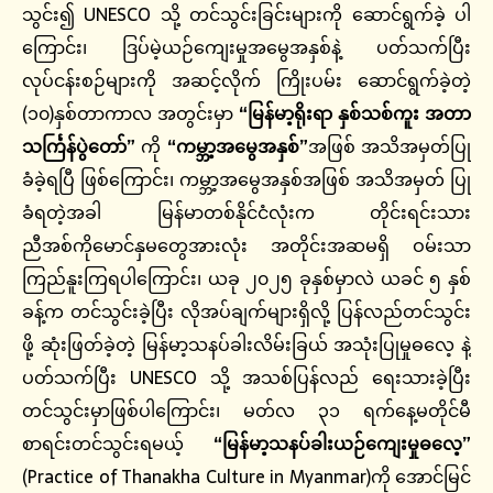
သွင်း၍ UNESCO သို့ တင်သွင်းခြင်းများကို ဆောင်ရွက်ခဲ့ ပါ
ကြောင်း၊ ဒြပ်မဲ့ယဉ်ကျေးမှုအမွေအနှစ်နဲ့ ပတ်သက်ပြီး
လုပ်ငန်းစဉ်များကို အဆင့်လိုက် ကြိုးပမ်း ဆောင်ရွက်ခဲ့တဲ့
(၁၀)နှစ်တာကာလ အတွင်းမှာ
“မြန်မာ့ရိုးရာ နှစ်သစ်ကူး အတာ
သင်္ကြန်ပွဲတော်”
ကို
“ကမ္ဘာ့အမွေအနှစ်”
အဖြစ် အသိအမှတ်ပြု
ခံခဲ့ရပြီ ဖြစ်ကြောင်း၊ ကမ္ဘာ့အမွေအနှစ်အဖြစ် အသိအမှတ် ပြု
ခံရတဲ့အခါ မြန်မာတစ်နိုင်ငံလုံးက တိုင်းရင်းသား
ညီအစ်ကိုမောင်နှမတွေအားလုံး အတိုင်းအဆမရှိ ဝမ်းသာ
ကြည်နူးကြရပါကြောင်း၊ ယခု ၂၀၂၅ ခုနှစ်မှာလဲ ယခင် ၅ နှစ်
ခန့်က တင်သွင်းခဲ့ပြီး လိုအပ်ချက်များရှိလို့ ပြန်လည်တင်သွင်း
ဖို့ ဆုံးဖြတ်ခဲ့တဲ့ မြန်မာ့သနပ်ခါးလိမ်းခြယ် အသုံးပြုမှုဓလေ့ နဲ့
ပတ်သက်ပြီး UNESCO သို့ အသစ်ပြန်လည် ရေးသားခဲ့ပြီး
တင်သွင်းမှာဖြစ်ပါကြောင်း၊ မတ်လ ၃၁ ရက်နေ့မတိုင်မီ
စာရင်းတင်သွင်းရမယ့်
“မြန်မာ့သနပ်ခါးယဉ်ကျေးမှုဓလေ့”
(Practice of Thanakha Culture in Myanmar)ကို အောင်မြင်