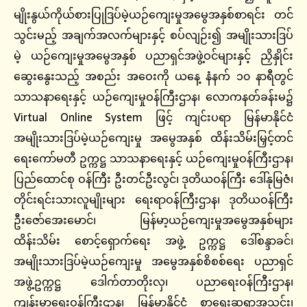
မျိုးနွယ်ကိုယ်စားပြုဒြပ်မဲ့ယဉ်ကျေးမှုအမွေအနှစ်စာရင်း တင်
သွင်းမည့် အချက်အလက်များနှင့် စပ်လျဉ်း၍ အမျိုးသားဒြပ်
မဲ့ ယဉ်ကျေးမှုအမွေအနှစ် ပညာရှင်အဖွဲ့ဝင်များနှင့် ညှိနှိုင်း
ဆွေးနွေးသည့် အစည်း အဝေးကို ယနေ့ နံနက် ၁၀ နာရီတွင်
သာသနာရေးနှင့် ယဉ်ကျေးမှုဝန်ကြီးဌာန၊ လောကနတ်ခန်းမ၌
Virtual Online System ဖြင့် ကျင်းပရာ မြန်မာနိုင်ငံ
အမျိုးသားဒြပ်မဲ့ယဉ်ကျေးမှု အမွေအနှစ် ထိန်းသိမ်းမြှင့်တင်
ရေးကော်မတီ ဥက္ကဋ္ဌ သာသနာရေးနှင့် ယဉ်ကျေးမှုဝန်ကြီးဌာန၊
ပြည်ထောင်စု ဝန်ကြီး ဦးတင်ဦးလွင်၊ ဒုတိယဝန်ကြီး ဒေါ်နုမြဇံ၊
တိုင်းရင်းသားလူမျိုးများ ရေးရာဝန်ကြီးဌာန၊ ဒုတိယဝန်ကြီး
ဦးဇော်အေးမောင်၊ မြန်မာ့ယဉ်ကျေးမှုအမွေအနှစ်များ
ထိန်းသိမ်း စောင့်ရှောက်ရေး အဖွဲ့ ဥက္ကဋ္ဌ ဒေါ်စန္ဒာခင်၊
အမျိုးသားဒြပ်မဲ့ယဉ်ကျေးမှု အမွေအနှစ်စိစစ်ရေး ပညာရှင်
အဖွဲ့ဥက္ကဋ္ဌ ဒေါက်တာတိုးလှ၊ ပညာရေးဝန်ကြီးဌာန၊
ကျန်းမာရေးဝန်ကြီးဌာန၊ မြန်မာနိုင်ငံ စာရေးဆရာအသင်း၊