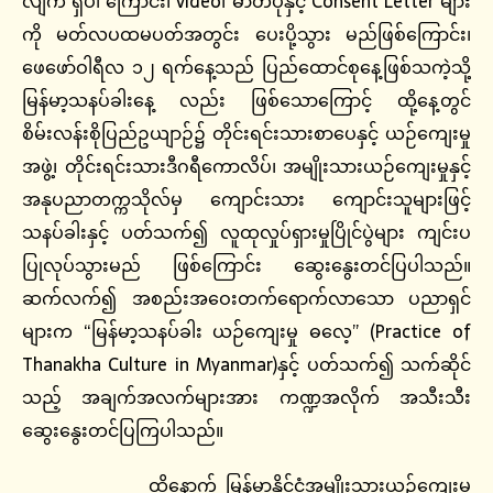
လျက် ရှိပါ ကြောင်း၊ video၊ ဓာတ်ပုံနှင့် Consent Letter များ
ကို မတ်လပထမပတ်အတွင်း ပေးပို့သွား မည်ဖြစ်ကြောင်း၊
ဖေဖော်ဝါရီလ ၁၂ ရက်နေ့သည် ပြည်ထောင်စုနေ့ဖြစ်သကဲ့သို့
မြန်မာ့သနပ်ခါးနေ့ လည်း ဖြစ်သောကြောင့် ထို့နေ့တွင်
စိမ်းလန်းစိုပြည်ဥယျာဉ်၌ တိုင်းရင်းသားစာပေနှင့် ယဉ်ကျေးမှု
အဖွဲ့၊ တိုင်းရင်းသားဒီဂရီကောလိပ်၊ အမျိုးသားယဉ်ကျေးမှုနှင့်
အနုပညာတက္ကသိုလ်မှ ကျောင်းသား ကျောင်းသူများဖြင့်
သနပ်ခါးနှင့် ပတ်သက်၍ လူထုလှုပ်ရှားမှုပြိုင်ပွဲများ ကျင်းပ
ပြုလုပ်သွားမည် ဖြစ်ကြောင်း ဆွေးနွေးတင်ပြပါသည်။
ဆက်လက်၍ အစည်းအဝေးတက်ရောက်လာသော ပညာရှင်
များက “မြန်မာ့သနပ်ခါး ယဉ်ကျေးမှု ဓလေ့” (Practice of
Thanakha Culture in Myanmar)နှင့် ပတ်သက်၍ သက်ဆိုင်
သည့် အချက်အလက်များအား ကဏ္ဍအလိုက် အသီးသီး
ဆွေးနွေးတင်ပြကြပါသည်။
ထို့နောက် မြန်မာနိုင်ငံအမျိုးသားယဉ်ကျေးမှု