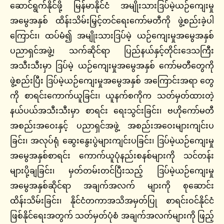
ဆောင်ရွက်နိုင်ဖို့ မြန်မာနိုင်ငံ အမျိုးသားဒြပ်မဲ့ယဉ်ကျေးမှု
အမွေအနှစ် ထိန်းသိမ်းမြှင့်တင်ရေးကော်မတီကို ဖွဲ့စည်းခဲ့ပါ
ကြောင်း၊ ထပ်မံ၍ အမျိုးသားဒြပ်မဲ့ ယဉ်ကျေးမှုအမွေအနှစ်
ပညာရှင်အဖွဲ့၊ သက်ဆိုင်ရာ ပြည်နယ်နှင့်တိုင်းဒေသကြီး
အသီးသီးမှာ ဒြပ်မဲ့ ယဉ်ကျေးမှုအမွေအနှစ် ကော်မတီတွေကို
ဖွဲ့စည်းပြီး ဒြပ်မဲ့ယဉ်ကျေးမှုအမွေအနှစ် အကြောင်းအရာ တွေ
ကို စာရင်းကောက်ယူခြင်း၊ ယူနက်စကိုက သတ်မှတ်ထားတဲ့
နယ်ပယ်အသီးသီးမှာ စာရင်း ရေးသွင်းခြင်း၊ ဗဟိုကော်မတီ
အစည်းအဝေးနှင့် ပညာရှင်အဖွဲ့ အစည်းအဝေးများကျင်းပ
ခြင်း၊ အလုပ်ရုံ ဆွေးနွေးပွဲများကျင်းပခြင်း၊ ဒြပ်မဲ့ယဉ်ကျေးမှု
အမွေအနှစ်စာရင်း ကောက်ယူပုံနည်းစနစ်များကို သင်တန်း
များပို့ချခြင်း၊ မှတ်တမ်းတင်ပြီးသည့် ဒြပ်မဲ့ယဉ်ကျေးမှု
အမွေအနှစ်ဆိုင်ရာ အချက်အလက် များကို စုဆောင်း
ထိန်းသိမ်းခြင်း၊ နိုင်ငံတကာအသိအမှတ်ပြု စာရင်းဝင်နိုင်ငံ
ဖြစ်နိုင်ရေးအတွက် သတ်မှတ်ပုံစံ အချက်အလက်များကို ဖြည့်