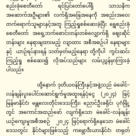
စည်းခုံစေတီတော် ရင်ပြင်တော်ပေါ်ရှိ သာသနိက
အဆောက်အဦများ၏ လက်ရှိအခြေအနေကို အစည်းအဝေး
တက်ရောက်သူများနှင့်အတူ ကြည့်ရှုစစ်ဆေးခဲ့ပြီး ရွှေစည်းခုံ
စေတီတော် အရှေ့ဘက်စောင်းတန်းတစ်လျှောက်ရှိ ဈေးဆိုင်
တန်းများ နေရာချထားမည့် လျာထား အစီအစဉ်ပါ နေရာများ
နှင့် ယာဉ်ရပ်နားရန် သတ်မှတ်မည့်နေရာ တို့ကိုပါ ကွင်းဆင်း
ကြည့်ရှု စစ်ဆေး၍ လိုအပ်သည်များ လမ်းညွှန်မှာကြားခဲ့
ပါသည်။
ထို့နောက် ဒုတိယဝန်ကြီးနှင့်အဖွဲ့သည် မဲခေါင်-
လန်ချန်းပူးပေါင်းဆောင်ရွက်မှုအထူးရန်ပုံငွေ (၂၀၂၄) ဖြင့်
မြန်မာနိုင်ငံ၊ မန္တလေးတိုင်းဒေသကြီး၊ ညောင်ဦးခရိုင်၊ ပုဂံမြို့
တွင် အကောင်အထည်ဖော် လျက်ရှိသော မဲခေါင်-လန်ချန်း
ယဉ်ကျေးမှုအစီအစဉ် ၂၀၂၄ ဖြင့်ရောက်ရှိနေသော မဲခေါင်
ဒေသတွင်း နိုင်ငံများဖြစ်သည့် ကမ္ဘောဒီးယားနိုင်ငံ၊ တရုတ်