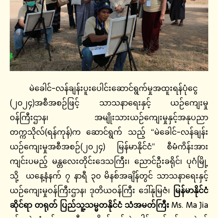
မဲခေါင်-လန်ချန်းပူးပေါင်းဆောင်ရွက်မှုအထူးရန်ပုံငွေ
(၂၀၂၄)အစီအစဉ်ဖြင့် သာသနာရေးနှင့် ယဉ်ကျေးမှု
ဝန်ကြီးဌာန၊ အမျိုးသားယဉ်ကျေးမှုနှင့်အနုပညာ
တက္ကသိုလ်(ရန်ကုန်)က ဆောင်ရွက် သည့် “မဲခေါင်-လန်ချန်း
ယဉ်ကျေးမှုအစီအစဉ်(၂၀၂၄) မြန်မာနိုင်ငံ” စီမံကိန်းအား
ကျင်းပမည့် မန္တလေးတိုင်းဒေသကြီး၊ ညောင်ဦးခရိုင်၊ ပုဂံမြို့
သို့ ယနေ့နံနက် ၇ နာရီ ၃၀ မိနစ်အချိန်တွင် သာသနာရေးနှင့်
ယဉ်ကျေးမှုဝန်ကြီးဌာန၊ ဒုတိယဝန်ကြီး ဒေါ်နုမြဇံ၊
မြန်မာနိုင်ငံ
ဆိုင်ရာ
တရုတ်
ပြည်သူ့သမ္မတနိုင်ငံ
သံအမတ်ကြီး
Ms. Ma Jia