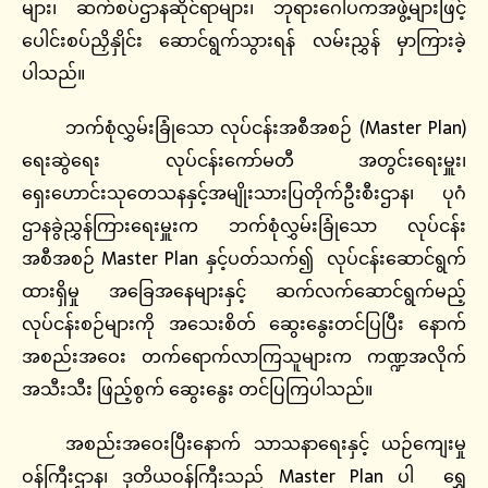
များ၊ ဆက်စပ်ဌာနဆိုင်ရာများ၊ ဘုရားဂေါပကအဖွဲ့များဖြင့်
ပေါင်းစပ်ညှိနှိုင်း ဆောင်ရွက်သွားရန် လမ်းညွှန် မှာကြားခဲ့
ပါသည်။
ဘက်စုံလွှမ်းခြုံသော လုပ်ငန်းအစီအစဉ် (Master Plan)
ရေးဆွဲရေး လုပ်ငန်းကော်မတီ အတွင်းရေးမှူး၊
ရှေးဟောင်းသုတေသနနှင့်အမျိုးသားပြတိုက်ဦးစီးဌာန၊ ပုဂံ
ဌာနခွဲညွှန်ကြားရေးမှူးက ဘက်စုံလွှမ်းခြုံသော လုပ်ငန်း
အစီအစဉ် Master Plan နှင့်ပတ်သက်၍ လုပ်ငန်းဆောင်ရွက်
ထားရှိမှု အခြေအနေများနှင့် ဆက်လက်ဆောင်ရွက်မည့်
လုပ်ငန်းစဉ်များကို အသေးစိတ် ဆွေးနွေးတင်ပြပြီး နောက်
အစည်းအဝေး တက်ရောက်လာကြသူများက ကဏ္ဍအလိုက်
အသီးသီး ဖြည့်စွက် ဆွေးနွေး တင်ပြကြပါသည်။
အစည်းအဝေးပြီးနောက် သာသနာရေးနှင့် ယဉ်ကျေးမှု
ဝန်ကြီးဌာန၊ ဒုတိယဝန်ကြီးသည် Master Plan ပါ ရွှေ