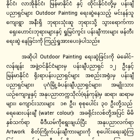
နိုင်ငံ၊ လာအိုနိုင်ငံ၊ မြန်မာနိုင်ငံ နှင့် ထိုင်းနိုင်ငံတို့မှ ပန်းချီ
ပညာရှင်များ Outdoor Painting ရေးဆွဲနေသည့် မင်းနန်သူ
ကျေးရွာ အနီးရှိ ဘုရားသုံးဆူ ဘုရားသို့ သွားရောက်ကာ
ရှေးဟောင်းဘုရားများနှင့် ရှုမြင်ကွင်း ပန်းချီကားများ ဖန်တီး
ရေးဆွဲ နေခြင်းကို ကြည့်ရှုအားပေးခဲ့ပါသည်။
အဆိုပါ Outdoor Painting ရေးဆွဲခြင်းကို မဲခေါင်-
လန်ချန်း အဖွဲ့ဝင်နိုင်ငံများမှ ပန်းချီပညာရှင် ၁၂ ဦးနှင့်
မြန်မာနိုင်ငံ ရိုးရာပန်းပညာရှင်များ အစည်းအရုံးမှ ပန်းချီ
ပညာရှင်များ၊ ပုဂံမြို့ခံပန်းချီပညာရှင်များ၊ အမျိုးသား
ယဉ်ကျေးမှုနှင့် အနုပညာတက္ကသိုလ်(ရန်ကုန်)မှ ဆရာ၊ ဆရာမ
များ၊ ကျောင်းသားများ ၁၈ ဦး၊ စုစုပေါင်း ၃၀ ဦးတို့သည်
ရေဆေးပန်းချီ (water colour)၊ အခရိုင်းလစ်တို့အပြင် မိမိ
နှစ်သက်ရာ မီဒီယမ်ကိုရွေးချယ်ပြီး အနုပညာလက်ရာ
Artwork စိတ်ကြိုက်ပန်းချီကားများကို စုပေါင်းရေးဆွဲကြ