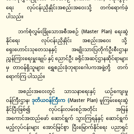
ရေး လုပ်ငန်းညှိနှိုင်းအစည်းအဝေးသို့ တက်ရောက်ခဲ့
ပါသည်။
ဘက်စုံလွှမ်းခြုံသောအစီအစဉ် (Master Plan) ရေးဆွဲ
နိုင်ရေး လုပ်ငန်းညှိနှိုင်း အစည်းအဝေး သို့
ရှေးဟောင်းသုတေသနနှင့် အမျိုးသားပြတိုက်ဦးစီးဌာန၊
ညွှန်ကြားရေးမှူးချုပ် နှင့် ညောင်ဦး ခရိုင်အဆင့်ဌာနဆိုင်ရာများ
မှ တာဝန်ရှိသူများ၊ ရွှေစည်းခုံဘုရားဂေါပကအဖွဲ့တို့ တက်
ရောက်ကြ ပါသည်။
အစည်းအဝေးတွင် သာသနာရေးနှင့် ယဉ်ကျေးမှု
ဝန်ကြီးဌာန၊
ဒုတိယဝန်ကြီးက (
Master Plan) မူကြမ်းရေးဆွဲ
နိုင်ပြီးဖြစ်၍ လုပ်ငန်းလမ်းစဉ်အတိုင်း အမြန်
အကောင်အထည်ဖော် ဆောင်ရွက် သွားကြရန်နှင့် ဆောင်ရွက်
မည့်လုပ်ငန်းများ အောင်မြင်စွာ ပြီးမြောက်နိုင်ရေး ပညာရှင်