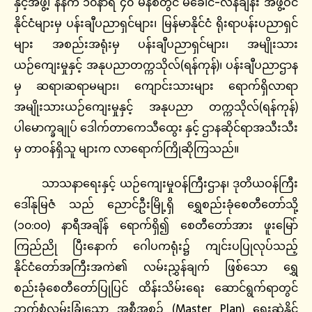
နှင့်အဖွဲ့၊ နံနက် ၁၀နာရီ ၄၀ မိနစ်တွင် မဲခေါင်-လန်ချန်း အဖွဲ့ဝင်
နိုင်ငံများမှ ပန်းချီပညာရှင်များ၊ မြန်မာနိုင်ငံ ရိုးရာပန်းပညာရှင်
များ အစည်းအရုံးမှ ပန်းချီပညာရှင်များ၊ အမျိုးသား
ယဉ်ကျေးမှုနှင့် အနုပညာတက္ကသိုလ်(ရန်ကုန်)၊ ပန်းချီပညာဌာန
မှ ဆရာ၊ဆရာမများ၊ ကျောင်းသားများ ရောက်ရှိလာရာ
အမျိုးသားယဉ်ကျေးမှုနှင့် အနုပညာ တက္ကသိုလ်(ရန်ကုန်)
ပါမောက္ခချုပ် ဒေါက်တာကေသီထွေး နှင့် ဌာနဆိုင်ရာအသီးသီး
မှ တာဝန်ရှိသူ များက လာရောက်ကြိုဆိုကြသည်။
သာသနာရေးနှင့် ယဉ်ကျေးမှုဝန်ကြီးဌာန၊ ဒုတိယဝန်ကြီး
ဒေါ်နုမြဇံ သည် ညောင်ဦးမြို့ရှိ ရွှေစည်းခုံစေတီတော်သို့
(၁၀:၀၀) နာရီအချိန် ရောက်ရှိ၍ စေတီတော်အား ဖူးမြော်
ကြည်ညို ပြီးနောက် ဂေါပကရုံး၌ ကျင်းပပြုလုပ်သည့်
နိုင်ငံတော်အကြီးအကဲ၏ လမ်းညွှန်ချက် ဖြစ်သော ရွှေ
စည်းခုံစေတီတော်ပြုပြင် ထိန်းသိမ်းရေး ဆောင်ရွက်ရာတွင်
ဘက်စုံလွှမ်းခြုံသော အစီအစဉ် (Master Plan) ရေးဆွဲနိုင်