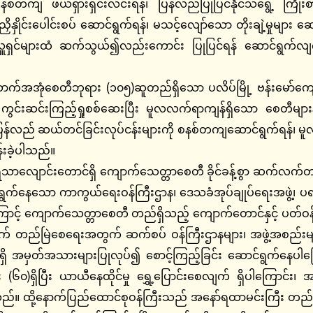
 ဖယ်ရှားရှင်းလင်းရန်၊ ပြန်လည်ပြုပြင်နိုင်သရွေ့ ကြိုးစားပြုပ
ိနှိုင်းပေါင်းစပ် ဆောင်ရွက်ရန်၊ မသင့်လျော်သော တိုးချဲ့မှုများ ဆ
ှင်များထံ ဆက်သွယ်၍လည်းကောင်း ပြုပြင်ရန် ဆောင်ရွက်လျက်ရှိ
ုံစေတီဘုရား (၁၀၅)ဆူတည်ရှိသော ပလိပ်မြို့ ဗန်းမော်ကျော
င်းဆင်းကြည့်ရှုစစ်ဆေးပြီး မူလလက်ရာကျန်ရှိသော စေတီများနှင့
် ပြန်လည် ဆယ်တင်ခြင်းလုပ်ငန်းများကို စနစ်တကျဆောင်ရွက်ရန်၊ မူ
န်းခဲ့ပါသည်။
ရွှေသာလျောင်းတောင်ရှိ ကျောက်သေတ္တာစေတီ ခိုင်ခန့်စွာ ဆက်
်ရွက်နေသော ကာကွယ်ရေးဝန်ကြီးဌာန၊ ဒေသခံအုပ်ချုပ်ရေးအဖွဲ့၊ ပရဟိတ
ာင့် ကျောက်သေတ္တာစေတီ တည်ရှိသည့် ကျောက်တောင်နှင့် ပတ်ဝန်
လက် တည်မြဲစေရေးအတွက် ဆက်စပ် ဝန်ကြီးဌာနများ၊ အဖွဲ့အစည်းမျာ
ှိ/မရှိ အမှတ်အသားများပြုလုပ်၍ စောင့်ကြည့်ခြင်း ဆောင်ရွက်နေပ
(၆၀)ရှိပြီး ယာယီနေထိုင်မှု ရွှေ့ပြောင်းစေလျက် ရှိပါကြောင်း၊
ပါသည်။ ထို့နောက်ပြည်ထောင်စုဝန်ကြီးသည် အနော်ရထာမင်းကြီး တည