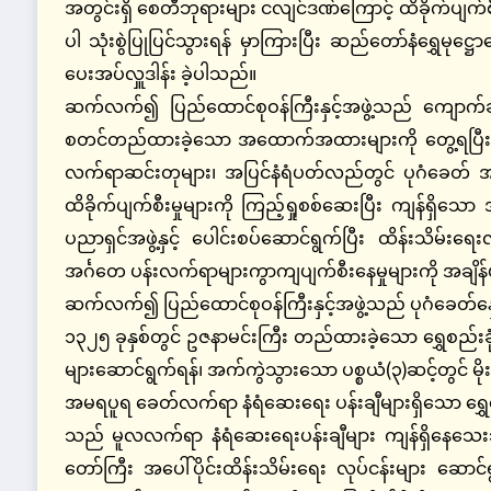
အတွင်းရှိ စေတီဘုရားများ ငလျင်ဒဏ်ကြောင့် ထိခိုက်ပျက်စီ
ပါ သုံးစွဲပြုပြင်သွားရန် မှာကြားပြီး ဆည်တော်နံရွှေမု
ပေးအပ်လှူဒါန်း ခဲ့ပါသည်။
ဆက်လက်၍ ပြည်ထောင်စုဝန်ကြီးနှင့်အဖွဲ့သည် ကျောက်
စတင်တည်ထားခဲ့သော အထောက်အထားများကို တွေ့ရပြီး ၎င
လက်ရာဆင်းတုများ၊ အပြင်နံရံပတ်လည်တွင် ပုဂံခေတ် အ
ထိခိုက်ပျက်စီးမှုများကို ကြည့်ရှုစစ်ဆေးပြီး ကျန်ရှိသော အ
ပညာရှင်အဖွဲ့နှင့် ပေါင်းစပ်ဆောင်ရွက်ပြီး ထိန်းသိမ
အင်္ဂတေ ပန်းလက်ရာများကွာကျပျက်စီးနေမှုများကို အချိန်
ဆက်လက်၍ ပြည်ထောင်စုဝန်ကြီးနှင့်အဖွဲ့သည် ပုဂံခေတ်နှော
၁၃၂၅ ခုနှစ်တွင် ဥဇနာမင်းကြီး တည်ထားခဲ့သော ရွှေစည်းခ
များဆောင်ရွက်ရန်၊ အက်ကွဲသွားသော ပစ္စယံ(၃)ဆင့်တွင် မိုး
အမရပူရ ခေတ်လက်ရာ နံရံဆေးရေး ပန်းချီများရှိသော ရွှေရော
သည် မူလလက်ရာ နံရံဆေးရေးပန်းချီများ ကျန်ရှိနေသေးသည့
တော်ကြီး အပေါ်ပိုင်းထိန်းသိမ်းရေး လုပ်ငန်းများ ဆောင်