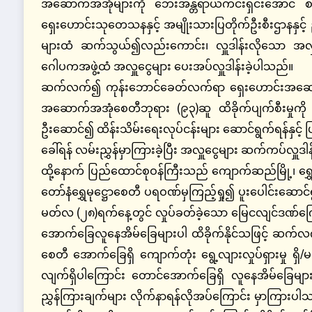
အဆောက်အအုံများကို ဘေးအန္တရာယ်ကင်းရှင်းအောင် စနစ်တကျ
ရှေးဟောင်းသုတေသနနှင့် အမျိုးသားပြတိုက်ဦးစီးဌာနနှင့် ညှ
များထံ ဆက်သွယ်၍လည်းကောင်း၊ လှူဒါန်းလိုသော အလှူရ
ဂေါပကအဖွဲ့ထံ အလှူငွေများ ပေးအပ်လှူဒါန်းခဲ့ပါသည်။
ဆက်လက်၍ ကုန်းဘောင်ခေတ်လက်ရာ ရှေးဟောင်းအဆောက်အအ
အဆောက်အအုံစေတီဘုရား (၉၃)ဆူ ထိခိုက်ပျက်စီးမှုကို ကွ
ဦးဆောင်၍ ထိန်းသိမ်းရေးလုပ်ငန်းများ ဆောင်ရွက်ရန်နှင့
ခေါ်ရန် လမ်းညွှန်မှာကြားခဲ့ပြီး အလှူငွေများ ဆက်ကပ်လှူဒါ
ထို့နောက် ပြည်ထောင်စုဝန်ကြီးသည် ကျောက်ဆည်မြို့၊ 
တော်နံရွှေမုဋ္ဌောစေတီ ပရဝဏ်မှကြည့်ရှု၍ ပူးပေါင်းဆောင
မတ်လ (၂၈)ရက်နေ့တွင် လှုပ်ခတ်ခဲ့သော မြေငလျင်ဒဏ်ကြေ
အောက်ခြေလူနေအိမ်ခြေများပါ ထိခိုက်နိုင်သဖြင့် ဆက်
စေတီ အောက်ခြေရှိ ကျောက်တုံး ရွေ့လျားလှုပ်ရှားမှု ရ
လျက်ရှိပါကြောင်း တောင်အောက်ခြေရှိ လူနေအိမ်ခြေများ 
ညွှန်ကြားချက်များ လိုက်နာရန်လိုအပ်ကြောင်း မှာကြား