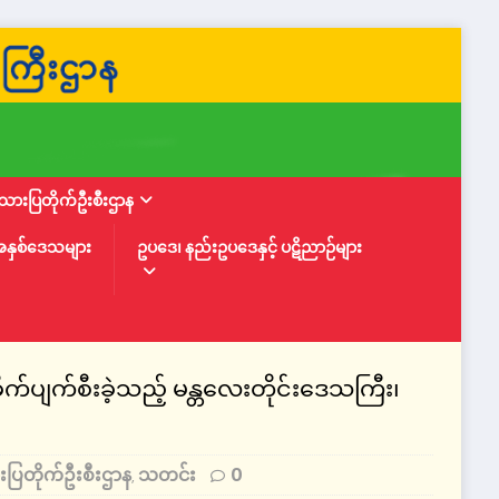
ားပြတိုက်ဦးစီးဌာန
အနှစ်ဒေသများ
ဥပဒေ၊ နည်းဥပဒေနှင့် ပဋိညာဉ်များ
က်ပျက်စီးခဲ့သည့် မန္တလေးတိုင်းဒေသကြီး၊
ပြတိုက်ဦးစီးဌာန
သတင်း
0
,