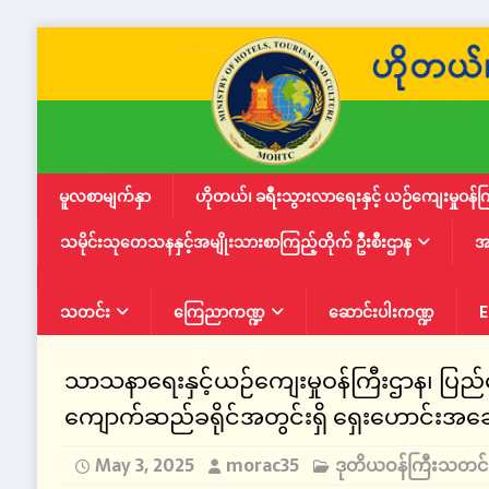
မူလစာမျက်နှာ
ဟိုတယ်၊ ခရီးသွားလာရေးနှင့် ယဉ်ကျေးမှုဝန်က
သမိုင်းသုတေသနနှင့်အမျိုးသားစာကြည့်တိုက် ဦးစီးဌာန
အ
သတင်း
ကြေညာကဏ္ဍ
ဆောင်းပါးကဏ္ဍ
E
သာသနာရေးနှင့်ယဉ်ကျေးမှုဝန်ကြီးဌာန၊ ပြည်ထ
ကျောက်ဆည်ခရိုင်အတွင်းရှိ ရှေးဟောင်းအဆ
May 3, 2025
morac35
ဒုတိယဝန်ကြီးသတင်