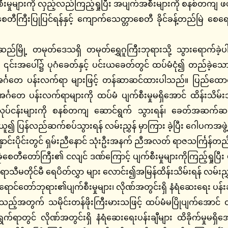
းမှုများကို လှည့်လည်ကြည့်ရှုပြီး အပျက်အစီးများကို စနစ်တကျ ဖယ်ရ
ဋ္ဌောစေတီကြီးပြုပြင်ရန်နှင့် ကျောက်သေတ္တာစေတီ ခိုင်ခန့်တည်မြဲ
ဆည်မြို့ တမုတ်ဒေသရှိ တမုတ်ရွှေဂူကြီးဘုရားသို့ သွားရောက်
်းအပေါ်၌ ပုဂံခေတ်နှင့် ပင်းယခေတ်တွင် ထပ်မံငုံ၍ တည်ခဲ့သော
င်္ဂတေ ပန်းလက်ရာ များဖြင့် တန်ဆာဆင်ထားပါသည်။ ပြည်ထောင်စ
င်္ဂတေ ပန်းလက်ရာများကို ထပ်မံ ပျက်စီးမှုမရှိအောင် ထိန်းသိမ်းသွား
်းရေးလုပ်ငန်းများကို စနစ်တကျ ဆောင်ရွက် သွားရန်၊ ခေတ်အဆက်ဆ
ယူ၍ ပြန်လည်ဆက်စပ်သွားရန် လမ်းညွှန် မှာကြား ခဲ့ပြီး ဂေါပကအဖွဲ့
င်းပိုင်းတွင် ရှမ်းညီနောင် သုံးဦးအနက် ညီအလတ် ရာဇသင်္ကြန်တည်ထ
ုံစေတီတော်ကြီး၏ ငလျင် ဒဏ်ကြောင့် ပျက်စီးမှုများကိုကြည့်ရှုပြ
ရာသီမတိုင်မီ ရေပိတ်လွှာ များ လောင်း၍အမြန်ထိန်းသိမ်းရန် လမ်းညွှ
င်တော်ဘုရား၏ပျက်စီးမှုများ၊ လိုဏ်အတွင်းရှိ နံရံဆေးရေး ပန်းချီ
်အတွက် သမိုင်းတန်ဖိုးကြီးမားသဖြင့် ထပ်မံမပြိုပျက်အောင် ထိ
ရွက်ရာတွင် လိုဏ်အတွင်းရှိ နံရံဆေးရေးပန်းချီများ ထိခိုက်မှုမ