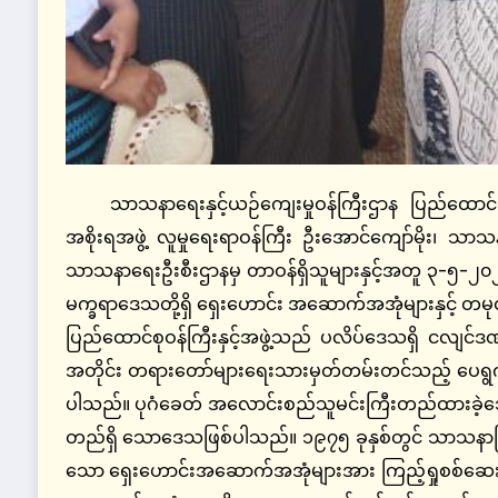
သာသနာရေးနှင့်ယဉ်ကျေးမှုဝန်ကြီးဌာန ပြည်ထောင်
အစိုးရအဖွဲ့ လူမှုရေးရာဝန်ကြီး ဦးအောင်ကျော်မိုး၊ သာသ
သာသနာရေးဦးစီးဌာနမှ တာဝန်ရှိသူများနှင့်အတူ ၃-၅-၂၀၂၅ 
မက္ခရာဒေသတို့ရှိ ရှေးဟောင်း အဆောက်အအုံများနှင့် တမုတ
ပြည်ထောင်စုဝန်ကြီးနှင့်အဖွဲ့သည် ပလိပ်ဒေသရှိ ငလျင်ဒ
အတိုင်း တရားတော်များရေးသားမှတ်တမ်းတင်သည့် ပေရွက်မ
ပါသည်။ ပုဂံခေတ် အလောင်းစည်သူမင်းကြီးတည်ထားခဲ့သော ရ
တည်ရှိ သောဒေသဖြစ်ပါသည်။ ၁၉၇၅ ခုနှစ်တွင် သာသနာပြုမ
သော ရှေးဟောင်းအဆောက်အအုံများအား ကြည့်ရှုစစ်ဆေးပြီး 