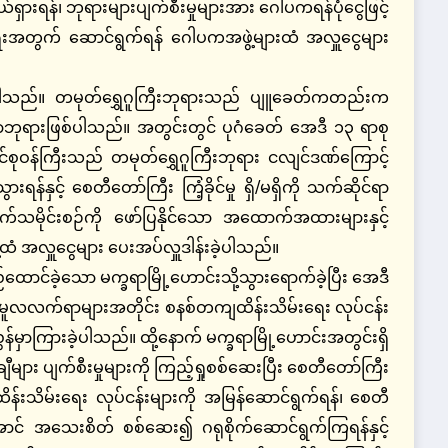
ှားရန်၊ ဘုရားများပျက်စီးမှုများအား ဂေါပကရန်ပုံငွေဖြင့်
 စေရေးအတွက် ဆောင်ရွက်ရန် ဂေါပကအဖွဲ့များထံ အလှူငွေများ
ခဲ့ပါသည်။ တမုတ်ရွှေဂူကြီးဘုရားသည် ပျူခေတ်ကတည်းက
ဘုရားဖြစ်ပါသည်။ အတွင်းတွင် ပုဂံခေတ် အေဒီ ၁၃ ရာစု
ုဝန်ကြီးသည် တမုတ်ရွှေဂူကြီးဘုရား ငလျင်ဒဏ်ကြောင့်
ရန်နှင့် စေတီတော်ကြီး ကြံ့ခိုင်မှု ရှိ/မရှိကို သက်ဆိုင်ရာ
က်သမိုင်းစဉ်ကို ဖော်ပြနိုင်သော အထောက်အထားများနှင့်
ထံ အလှူငွေများ ပေးအပ်လှူဒါန်းခဲ့ပါသည်။
ောင်ခဲ့သော မက္ခရာမြို့ဟောင်းသို့သွားရောက်ခဲ့ပြီး အေဒီ
ီး မူလလက်ရာများအတိုင်း စနစ်တကျထိန်းသိမ်းရေး လုပ်ငန်း
န်မှာကြားခဲ့ပါသည်။ ထို့နောက် မက္ခရာမြို့ဟောင်းအတွင်းရှိ
များ ပျက်စီးမှုများကို ကြည့်ရှုစစ်ဆေးပြီး စေတီတော်ကြီး
န်းသိမ်းရေး လုပ်ငန်းများကို အမြန်ဆောင်ရွက်ရန်၊ စေတီ
ရှိအောင် အသေးစိတ် စစ်ဆေး၍ ဂရုစိုက်ဆောင်ရွက်ကြရန်နှင့်