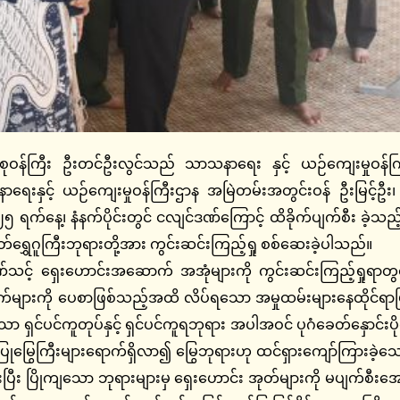
စုဝန်ကြီး ဦးတင်ဦးလွင်သည် သာသနာရေး နှင့် ယဉ်ကျေးမှုဝန်ကြီး
နာရေးနှင့် ယဉ်ကျေးမှုဝန်ကြီးဌာန အမြဲတမ်းအတွင်းဝန် ဦးမြင့်ဦး၊
ရက်နေ့၊ နံနက်ပိုင်းတွင် ငလျင်ဒဏ်ကြောင့် ထိခိုက်ပျက်စီး ခဲ့သ
်ရွှေဂူကြီးဘုရားတို့အား ကွင်းဆင်းကြည့်ရှု စစ်ဆေးခဲ့ပါသည်။
ဏ်သင့် ရှေးဟောင်းအဆောက် အအုံများကို ကွင်းဆင်းကြည့်ရှုရာတွင
ျားကို ပေစာဖြစ်သည့်အထိ လိပ်ရသော အမှုထမ်းများနေထိုင်ရာဖြစ
ှင်ပင်ကူတုပ်နှင့် ရှင်ပင်ကူရဘုရား အပါအဝင် ပုဂံခေတ်နှောင်း
ြွေကြီးများရောက်ရှိလာ၍ မြွေဘုရားဟု ထင်ရှားကျော်ကြားခဲ့သော 
ပြိုကျသော ဘုရားများမှ ရှေးဟောင်း အုတ်များကို မပျက်စီးအောင် ခ