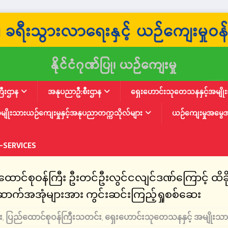
ြီးဌာန
အနုပညာဦ:စီးဌာန
ရှေးဟောင်းသုတေသနနှင့်အမျိုးသ
မျိုးသားယဉ်ကျေးမှုနှင့်အနုပညာတက္ကသိုလ်များ
ယဉ်ကျေးမှုအမွေ
-SERVICES
ောင်စုဝန်ကြီး ဦးတင်ဦးလွင်ငလျင်ဒဏ်ကြောင့် ထိခို
ောက်အအုံများအား ကွင်းဆင်းကြည့်ရှုစစ်ဆေး
း
ပြည်ထောင်စုဝန်ကြီးသတင်း
ရှေးဟောင်းသုတေသနနှင့် အမျိုးသား
,
,