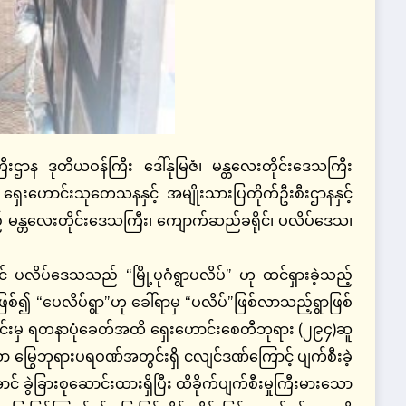
ဌာန ဒုတိယဝန်ကြီး ဒေါ်နုမြဇံ၊ မန္တလေးတိုင်းဒေသကြီး
 ရှေးဟောင်းသုတေသနနှင့် အမျိုးသားပြတိုက်ဦးစီးဌာနနှင့်
ည့် မန္တလေးတိုင်းဒေသကြီး၊ ကျောက်ဆည်ခရိုင်၊ ပလိပ်ဒေသ၊
် ပလိပ်ဒေသသည် “မြို့ပုဂံရွာပလိပ်” ဟု ထင်ရှားခဲ့သည့်
်၍ “ပေလိပ်ရွာ”ဟု ခေါ်ရာမှ “ပလိပ်”ဖြစ်လာသည့်ရွာဖြစ်
ပိုင်းမှ ရတနာပုံခေတ်အထိ ရှေးဟောင်းစေတီဘုရား (၂၉၄)ဆူ
မြွေဘုရားပရဝဏ်အတွင်းရှိ ငလျင်ဒဏ်ကြောင့် ပျက်စီးခဲ့
ွဲခြားစုဆောင်းထားရှိပြီး ထိခိုက်ပျက်စီးမှုကြီးမားသော