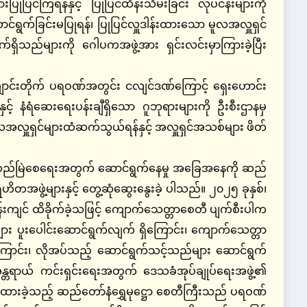
ြင်ကြရန်နှင့် ပြုပြင်ထိန်းသိမ်းခြင်း လုပ်ငန်းများကို
ောင်ရွက်ခြင်းမပြုရန်၊ ပြုပြင်လှူဒါန်းထားသော မူလအလှူရှင်
သည်များကို ဂေါပကအဖွဲ့အား ရှင်းလင်းမှာကြားခဲ့ပြီး
င်းတိုက် ပရဝဏ်အတွင်း ငလျင်ဒဏ်ကြောင့် ရှေးဟောင်း
် နံရံဆေးရေးပန်းချီရှိသော ဂူဘုရားများကို ဦးစီးဌာနမှ
လအလှူရှင်များထံဆက်သွယ်ရန်နှင့် အလှူရှင်အသစ်များ ဖိတ်
လက်တည်မြဲစေရေးအတွက် ဆောင်ရွက်နေမှု အခြေအနေကို ဆည်
အဖွဲ့များနှင့် တွေ့ဆုံဆွေးနွေးခဲ့ ပါသည်။ ၂၀၂၅ ခုနှစ်၊
းကျင် ထိခိုက်ခဲ့သဖြင့် ကျောက်သေတ္တာစေတီ ပျက်စီးပါက
း ပူးပေါင်းဆောင်ရွက်လျက် ရှိကြောင်း၊ ကျောက်သေတ္တာ
ါကြောင်း၊ လိုအပ်သည့် ဆောင်ရွက်သင့်သည်များ ဆောင်ရွက်
 အန္တရာယ် ကင်းရှင်းရေးအတွက် ဒေသခံအုပ်ချုပ်ရေးအဖွဲ့၏
်ထားခဲ့သည့် ဆည်တော်နံရွှေမုဋ္ဌော စေတီကြီးသည် ပရဝဏ်