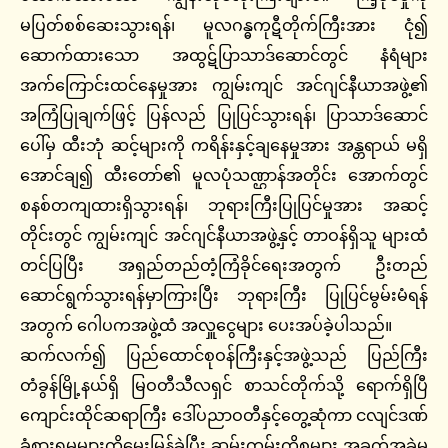
မပြတ်စစ်ဆေးသွားရန်၊ မူလဂန္ဓကုဋီတိုက်ကြီးအား ငုံ၍
ဆောက်ထားသော အထွဋ်ပြာသာဒ်ဆောင်တွင် နံရံများ
အက်ကြောင်းထင်နေမှုအား ကျွမ်းကျင် အင်ဂျင်နီယာအဖွဲ့၏
အကြံပြုချက်ဖြင့် ပြန်လည် ပြုပြင်သွားရန်၊ ပြာသာဒ်ဆောင်
ပေါ်မှ ထီးဘုံ ဆင့်များကို ကရိန်းနှင့်ချနေမှုအား အန္တရာယ် မရှိ
အောင်ချ၍ ထီးတော်၏ မူလပုံသဏ္ဌာန်အတိုင်း အောက်တွင်
စနစ်တကျထားရှိသွားရန်၊ ဘုရားကြီးပြုပြင်မှုအား အဆင့်
တိုင်းတွင် ကျွမ်းကျင် အင်ဂျင်နီယာအဖွဲ့နှင့် တာဝန်ရှိသူ များထံ
တင်ပြပြီး အရှည်တည်တံ့ကြံခိုင်ရေးအတွက် ဦးတည်
ဆောင်ရွက်သွားရန်မှာကြားပြီး ဘုရားကြီး ပြုပြင်မွမ်းမံရန်
အတွက် ဂေါပကအဖွဲ့ထံ အလှူငွေများ ပေးအပ်ခဲ့ပါသည်။
ဆက်လက်၍ ပြည်ထောင်စုဝန်ကြီးနှင့်အဖွဲ့သည် ပြည်ကြီး
တံခွန်မြို့နယ်ရှိ မြဝတီသီလရှင် စာသင်တိုက်သို့ ရောက်ရှိပြီ
ကျောင်းထိုင်ဆရာကြီး ဒေါ်ပညာဝတီနှင့်တွေ့ဆုံကာ ငလျင်ဒဏ်
ခံစားရမှုများကိုမေးမြန်ခဲ့ပြီး ဆွမ်းကွမ်းကိစ္စများ အခက်အခဲမ