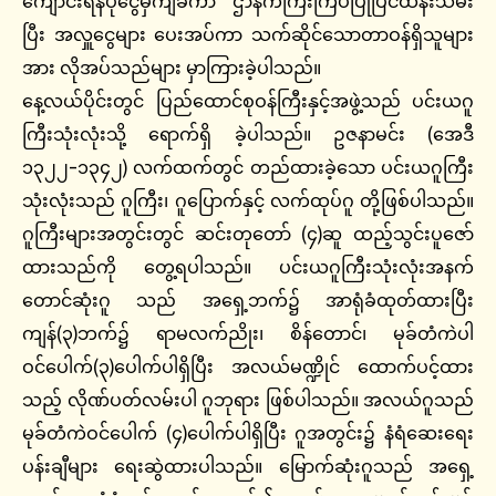
ကျောင်းရန်ပုံငွေမှကျခံကာ ဌာနကကြီးကြပ်ပြုပြင်ထိန်းသိမ်း
ပြီး အလှူငွေများ ပေးအပ်ကာ သက်ဆိုင်သောတာဝန်ရှိသူများ
အား လိုအပ်သည်များ မှာကြားခဲ့ပါသည်။
နေ့လယ်ပိုင်းတွင် ပြည်ထောင်စုဝန်ကြီးနှင့်အဖွဲ့သည် ပင်းယဂူ
ကြီးသုံးလုံးသို့ ရောက်ရှိ ခဲ့ပါသည်။ ဥဇနာမင်း (အေဒီ
၁၃၂၂-၁၃၄၂) လက်ထက်တွင် တည်ထားခဲ့သော ပင်းယဂူကြီး
သုံးလုံးသည် ဂူကြီး၊ ဂူပြောက်နှင့် လက်ထုပ်ဂူ တို့ဖြစ်ပါသည်။
ဂူကြီးများအတွင်းတွင် ဆင်းတုတော် (၄)ဆူ ထည့်သွင်းပူဇော်
ထားသည်ကို တွေ့ရပါသည်။ ပင်းယဂူကြီးသုံးလုံးအနက်
တောင်ဆုံးဂူ သည် အရှေ့ဘက်၌ အာရုံခံထုတ်ထားပြီး
ကျန်(၃)ဘက်၌ ရာမလက်ညိုး၊ စိန်တောင်၊ မုခ်တံကဲပါ
ဝင်ပေါက်(၃)ပေါက်ပါရှိပြီး အလယ်မဏ္ဍိုင် ထောက်ပင့်ထား
သည့် လိုဏ်ပတ်လမ်းပါ ဂူဘုရား ဖြစ်ပါသည်။ အလယ်ဂူသည်
မုခ်တံကဲဝင်ပေါက် (၄)ပေါက်ပါရှိပြီး ဂူအတွင်း၌ နံရံဆေးရေး
ပန်းချီများ ရေးဆွဲထားပါသည်။ မြောက်ဆုံးဂူသည် အရှေ့