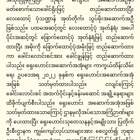
မတ်စောက်သောခေါင်ရိုးဖြင့် တည်ဆောက်ထားပြီး
လေးထောင့် ပုံသဏ္ဌာန် အုတ်တိုက်၊ သွပ်မိုးအဆောက်အဦ
ဖြစ်သည်။ ပထမအဆင့်တွင် လေးထောင့်ပုံ အုတ်နံရံ၊ အပေါ်
ပိုင်းအဆင့်တွင် ခြောက်ထောင့်ပုံ အုတ်နံရံဖြင့် တည်ဆောက်
ထားပြီး အမိုးကို ခြောက်ထောင့်ပုံအမိုးဖြင့် တည်ဆောက်ထား
ကာ ခေါင်းလောင်းစင်အား ခေါင်ချွန်ဖြင့် တည်ဆောက်ထား
ပါသည်။ ရှေးဟောင်းအဆောက်အအုံများ ကာကွယ်ထိန်းသိမ်း
ရေး ဥပဒေအရ ၂၀၂၂ ခုနှစ်က ရှေးဟောင်းအဆောက်အအုံ
အဖြစ် သတ်မှတ်ထားပါသည်။ ငလျင်ကြောင့်
ခေါင်းလောင်းစင် အထက်ပိုင်းနှင့်ခန်းမဆောင် အချို့နေရာများ
ထိခိုက်ပျက်စီးပါသည်။ ရှေးဟောင်း အဆောက်အအုံအဖြစ်
သတ်မှတ်ထားသောကြောင့် ဌာနမှလိုအပ်သောအကြံဉာဏ်များ
ကို ပေးထားပြီး ရှေးဟောင်းသုတေသနနှင့်အမျိုးသား ပြတိုက်
ဦးစီးဌာနက ကျွမ်းကျင်လုပ်သားများအား စေလွှတ်၍ ဘုရား