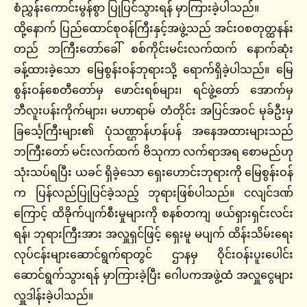
စံညွှန်းကောင်းမွန်စွာ ပြုပြင်သွားရန် မှာကြားခဲ့ပါသည်။
ထို့နောက် ပြည်ထောင်စုဝန်ကြီးနှင့်အဖွဲ့သည် အင်းဝစတုတ္ထနန်း
တည် ဘကြီးတော်ခေါ် စစ်ကိုင်းမင်းလက်ထက် နောက်ဆုံး
ခန့်ထားခဲ့သော မြေစွန်းဝန်ဘုရားသို့ ရောက်ရှိခဲ့ပါသည်။ မြေ
စွန်းဝန်စေတီတော်မှ ဖောင်းရစ်များ၊ ရင်ဖွဲ့တော် အောက်မှ
ဘီလူးပန်းကိုက်များ၊ မဟာရာမ် တံတိုင်း အပြင်အဝင် မုခ်ဦးမှ
ခြ‌င်္သေ့ကြီးများ၏ ပုံသဏ္ဌာန်ဟန်ပန် အနေအထားများသည်
ဘကြီးတော် မင်းလက်ထက် ဗိသုကာ လက်ရာအရ စောမည်ဟု
သုံးသပ်ရပြီး ယခင် ရှိခဲ့သော ရှေးဟောင်းဘုရားကို မြေစွန်းဝန်
က ပြန်လည်ပြုပြင်ခဲ့သည့် ဘုရားဖြစ်ပါသည်။ ငလျင်ဒဏ်
ကြောင့် ထိခိုက်ပျက်စီးမှုများကို စနစ်တကျ ဖယ်ရှားရှင်းလင်း
ရန်၊ ဘုရားကြီးအား အလှူရှင်ဖြင့် ရှေးမူ မပျက် ထိန်းသိမ်းရေး
လုပ်ငန်းများဆောင်ရွက်ရာတွင် ဌာနမှ ဝိုင်းဝန်းပူးပေါင်း
ဆောင်ရွက်သွားရန် မှာကြားခဲ့ပြီး ဂေါပကအဖွဲ့ထံ အလှူငွေများ
လှူဒါန်းခဲ့ပါသည်။