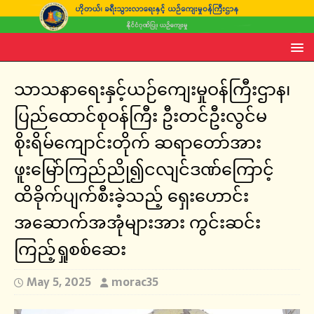
သာသနာရေးနှင့်ယဉ်ကျေးမှုဝန်ကြီးဌာန၊
ပြည်ထောင်စုဝန်ကြီး ဦးတင်ဦးလွင်မ
စိုးရိမ်ကျောင်းတိုက် ဆရာတော်အား
ဖူးမြော်ကြည်ညို၍ငလျင်ဒဏ်ကြောင့်
ထိခိုက်ပျက်စီးခဲ့သည့် ရှေးဟောင်း
အဆောက်အအုံများအား ကွင်းဆင်း
ကြည့်ရှုစစ်ဆေး
May 5, 2025
morac35