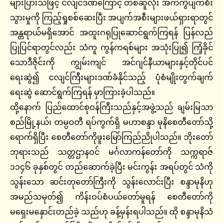
များပြားသဖြင့် ငလျင်ဒဏ်ကြောင့် တစ်ဆူလုံး အက်ကွဲပျက်စီး
သွားမှုကို ကြည့်ရှုစစ်ဆေးပြီး အပျက်အစီးများဖယ်ရှားရာတွင်
အန္တရာယ်မရှိအောင် အထူးဂရုပြုဆောင်ရွက်ကြရန် ပြန်လည်
ပြုပြင်ရာတွင်လည်း သံကူ ကွန်ကရစ်များ အသုံးပြု၍ ကြံ့ခိုင်
သောဒီဇိုင်းကို ကျွမ်းကျင် အင်ဂျင်နီယာများနှင့်တိုင်ပင်
ရေးဆွဲ၍ ငလျင်ကြီးများဒဏ်ခံနိုင်သည့် ပုံစံမျိုးတွက်ချက်
ရေးဆွဲ ဆောင်ရွက်ကြရန် မှာကြားခဲ့ပါသည်။
ထို့နောက် ပြည်ထောင်စုဝန်ကြီးသည်နှင့်အဖွဲ့သည် ချမ်းမြသာ
စည်မြို့နယ်၊ တမ္ပဝတီ ရပ်ကွက်ရှိ မဟာစန္ဒာ မုနိစေတီတော်သို့
ရောက်ရှိပြီး စေတီတော်ကိုဖူးမြော်ကြည်ညိုပါသည်။ ဘိုးတော်
ဘုရားသည် သတ္တဌာနဝင် မင်္ဂလာကန်တော်ကို သက္ကရာဇ်
၁၁၄၆ ခုနှစ်တွင် တည်ဆောက်ခဲ့ပြီး မင်းကွန်း အရပ်တွင် သံကို
သွန်းသော ဆင်းတုတော်ကြီးကို သွန်းလောင်းပြီး စန္ဒာမုနိဟု
အမည်သမုတ်၍ ကိန်းဝပ်စံပယ်တော်မူရန် စေတီတော်ကို
မရှေးမနှောင်းတည်ခဲ့ သည်ဟု ခန့်မှန်းရပါသည်။ ထို စန္ဒာမုနိသံ