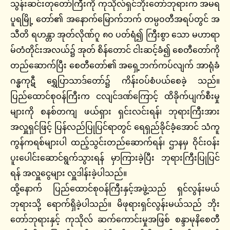
သွန်းဆင်းတုတော်ကြီးကို ကုသိုလ်ရှင်ဘိုးတော်ဘုရားက အမရ
ပူရမြို့ တော်၏ အနောက်မြောက်ဘက် တမ္ပဝတီအရပ်တွင် အ
သီတိ ရဟန္တာ အုတ်လိုဏ်ဂူ ၈၀ ပတ်ရံ၍ ကြီးစွာ သော မဟာရာ
မ်တံတိုင်းအလယ်၌ အုတ် စိန်တောင် ငါးဆင့်ခံ၍ စေတီတော်ကို
တည်ဆောက်ပြီး စေတီတော်၏ အရှေ့ဘက်ကပ်လျက် အာရုံခံ
ဂန္ဓကုဋီ ရွှေပြာသာဒ်တော်၌ ကိန်းဝပ်စံပယ်စေခဲ့ သည်။
ပြည်ထောင်စုဝန်ကြီးက ငလျင်ဒဏ်ကြောင့် ထိခိုက်ပျက်စီးမှု
များကို စနစ်တကျ ဖယ်ရှား ရှင်းလင်းရန်၊ ဘုရားကြီးအား
အလှူရှင်ဖြင့် ပြန်လည်ပြုပြင်ရာတွင် ရေရှည်ခိုင်ခံ့အောင် သံကူ
ကွန်ကရစ်များပါ ထည့်သွင်းတည်ဆောက်ရန်၊ ဌာနမှ ဝိုင်းဝန်း
ပူးပေါင်းဆောင်ရွက်သွားရန် မှာကြားခဲ့ပြီး ဘုရားကြီးပြုပြင်
ရန် အလှူငွေများ လှူဒါန်းခဲ့ပါသည်။
ထို့နောက် ပြည်ထောင်စုဝန်ကြီးနှင့်အဖွဲ့သည် ရှင်လွန်းမယ်
ဘုရားသို့ ရောက်ရှိခဲ့ပါသည်။ မိဖုရားရှင်လွန်းမယ်သည် ဘိုး
တော်ဘုရားနှင့် ကုသိုလ် ဆက်ကောင်းမှုအဖြစ် စန္ဒာမုနိစေတီ