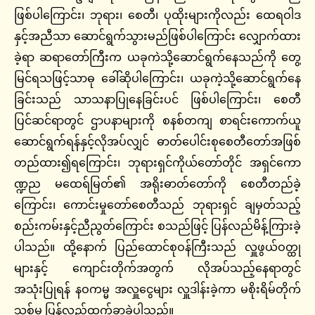
ဖြစ်ပါကြောင်း၊ ဘုရား၊ စေတီ၊ ပုထိုးများကိုလည်း ထေရဝါဒ
နှင့်အညီသာ ဆောင်ရွက်သွားမည်ဖြစ်ပါကြောင်း လျှောက်ထား
ခဲ့ရာ ဆရာတော်ကြီးက ယခုကဲသို့ဆောင်ရွက်နေသည်ကို တွေ့
မြင်ရသဖြင့်သာဓု ခေါ်ဆိုပါကြောင်း၊ ယခုကဲ့သို့ဆောင်ရွက်နေ
ခြင်းသည် သာသနာပြုနေခြင်းပင် ဖြစ်ပါကြောင်း၊ စေတီ
ပြင်ဆင်ရာတွင် ဌာပနာများကို စနစ်တကျ စာရင်းကောက်ယူ
ဆောင်ရွက်ရန်နှင့်လိုအပ်လျှင် ဓာတ်ပေါင်းစုစေတီတော်အဖြစ်
တည်ထား၍ရကြောင်း၊ ဘုရားရှင်ကိုယ်တော်တိုင် အရှင်ကော
ဏ္ဍည မထေရ်မြတ်၏ အရိုးဓာတ်တော်ကို စေတီတည်ခဲ့
ကြောင်း၊ ကောင်းမှုတော်စေတီသည် ဘုရားရှင် ချမှတ်သည့်
စည်းကမ်းနှင့်ညီညွတ်ကြောင်း စသည်ဖြင့် ပြန်လည်မိန့်ကြားခဲ့
ပါသည်။ ထို့နောက် ပြည်ထောင်စုဝန်ကြီးသည် လှူဖွယ်ဝတ္ထု
များနှင့် ကျောင်းတိုက်အတွက် လိုအပ်သည့်နေရာတွင်
အသုံးပြုရန် နဝကမ္မ အလှူငွေများ လှူဒါန်းခဲ့ကာ မစိုးရိမ်တိုက်
သစ်မှ ပြန်လည်ထွက်ခွာခဲ့ပါသည်။