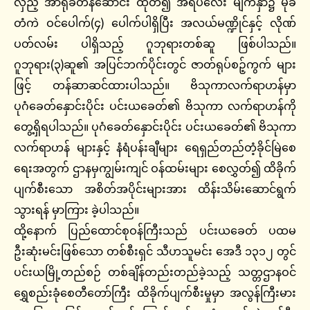
လှည့် အာရုံခံတန်ဆောင်း ထုတ်၍ အရပ်လေး မျက်နှာ၌ မုခ်
တံကဲ ဝင်ပေါက်(၄) ပေါက်ပါရှိပြီး အလယ်မဏ္ဍိုင်နှင့် လိုဏ်
ပတ်လမ်း ပါရှိသည့် ဂူဘုရားတစ်ဆူ ဖြစ်ပါသည်။
ဂူဘုရား(၃)ဆူ၏ အပြင်ဘက်ပိုင်းတွင် ဇာတ်ရုပ်စဉ့်ကွက် များ
ဖြင့် တန်ဆာဆင်ထားပါသည်။ ဗိသုကာလက်ရာဟန်မှာ
ပုဂံခေတ်နှောင်းပိုင်း ပင်းယခေတ်၏ ဗိသုကာ လက်ရာဟန်ကို
တွေ့ရှိရပါသည်။ ပုဂံခေတ်နှောင်းပိုင်း ပင်းယခေတ်၏ ဗိသုကာ
လက်ရာဟန် များနှင့် နံရံပန်းချီများ ရေရှည်တည်တံ့ခိုင်မြဲစေ
ရေးအတွက် ဌာနမှကျွမ်းကျင် ဝန်ထမ်းများ စေလွှတ်၍ ထိခိုက်
ပျက်စီးသော အစိတ်အပိုင်းများအား ထိန်းသိမ်းဆောင်ရွက်
သွားရန် မှာကြား ခဲ့ပါသည်။
ထို့နောက် ပြည်ထောင်စုဝန်ကြီးသည် ပင်းယခေတ် ပထမ
ဦးဆုံးမင်းဖြစ်သော တစ်စီးရှင် သီဟသူမင်း အေဒီ ၁၃၁၂ တွင်
ပင်းယမြို့တည်စဉ် တစ်ချိန်တည်းတည်ခဲ့သည့် သတ္တဌာနဝင်
ရွှေစည်းခုံစေတီတော်ကြီး ထိခိုက်ပျက်စီးမှုမှာ အလွန်ကြီးမား