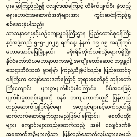
ဖူးမြော်ကြည်ညို၍ ငလျင်ဒဏ်ကြောင့် ထိခိုက်ပျက်စီး ခဲ့သည့်
ရှေးဟောင်းအဆောက်အအုံများအား ကွင်းဆင်းကြည့်ရှု
စစ်ဆေးခဲ့ပါသည်။
သာသနာရေးနှင့်ယဉ်ကျေးမှုဝန်ကြီးဌာန ပြည်ထောင်စုဝန်ကြီး
နှင့်အဖွဲ့သည် ၅-၅-၂၀၂၅ ရက်နေ့၊ နံနက် ၀၉ ၁၅ အချိန်တွင်
မဟာအောင်မြေမြို့နယ်၊ မစိုးရိမ်တိုက်သစ်သို့ရောက်ရှိပြီး
နိုင်ငံတော်သံဃမဟာနာယကအဖွဲ့ အကျိုးတော်ဆောင် ဘဒ္ဒန္တဝါ
သေဌာဘိဝံသထံ ဖူးမြော် ကြည်ညိုခဲ့ပါသည်။ ပြည်ထောင်စု
ဝန်ကြီးက ငလျင်ဘေးဒဏ်ကြောင့် ဘုရားစေတီနှင့် ဘုန်းတော်
ကြီးကျောင်း များစွာပျက်စီးခဲ့ပါကြောင်း၊ မိမိအနေဖြင့်
ပျက်စီးမှုစာရင်းများကို စနစ် တကျကောက်ယူ၍ ပြန်လည်
တည်ဆောက်ပြုပြင်နိုင်ရေး အလှူရှင်များနှင့်ဆက်သွယ်၍
ဆက်လက်ဆောင်ရွက်သွားမည်ဖြစ်ပါကြောင်း၊ စေတီပုထိုး
များ၊ ကျောင်းများတည်ဆောက်သည့် အခါ ငလျင်ဒဏ်ခံ
အဆောက်အဦများကိုသာ ပြန်လည်ဆောက်လုပ်သွားစေမည်