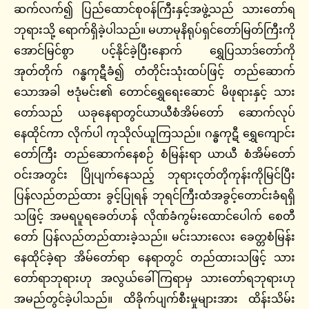
ဆက်လက်၍ ပြည်ထောင်စုဝန်ကြီးနှင့်အဖွဲ့သည် သားတော်ရ
ဘုရားသို့ ရောက်ရှိခဲ့ပါသည်။ မဟာမုနိရုပ်ရှင်တော်မြတ်ကြီးကို
အောင်မြင်စွာ ပင့်နိုင်ခဲ့ပြီးနောက် ရွှေပြသာဒ်တော်ကို
အုတ်တိုက် ဂန္ဓကုဋီခံ၍ တံတိုင်းသုံးထပ်ဖြင့် တည်ဆောက်
သောအခါ ဗဒုံမင်း၏ တောင်ရွှေရေးဆောင် မိဖုရားနှင့် သား
တော်သည် ယခုနေရာတွင်ယာယီစံအိမ်တော် ဆောက်လုပ်
နေထိုင်ကာ လိုက်ပါ ကုသိုလ်ယူကြသည်။ ဂန္ဓကုဋီ ရွှေကျောင်း
တော်ကြီး တည်ဆောက်နေစဉ် စံမြန်းရာ ယာယီ စံအိမ်တော်
ဝင်းအတွင်း ပြိုပျက်နေသည့် ဘုရားငုတ်တိုကုန်းကိုမြင်ပြီး
ပြန်လည်တည်ထား ခွင့်ပြုရန် ဘုရင်ကြီးထံအခွင့်တောင်းခံရရှိ
သဖြင့် အမရပူရခေတ်ဟန် လိုဏ်ခံကွမ်းထောင်ပေါက် စေတီ
တော် ပြန်လည်တည်ထားခဲ့သည်။ မင်းသားလေး ခေတ္တစံမြန်း
နေထိုင်ခဲ့ရာ အိမ်တော်ရာ နေရာတွင် တည်ထားသဖြင့် သား
တော်ရာဘုရားဟု အလွယ်ခေါ်ကြရာမှ သားတော်ရဘုရားဟု
အမည်တွင်ခဲ့ပါသည်။ ထိခိုက်ပျက်စီးမှုများအား ထိန်းသိမ်း