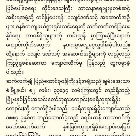
ဖြစ်ပေါ်စေရေး တိုင်းဒေသကြီး သာသနာ‌ရေးမှူးမှတစ်ဆင့်
အစိုးရအဖွဲ့သို့ တင်ပြပေးရန်၊ ငလျင်ဒဏ်သင့် အဆောက်အဦ
များ စနစ်တကျဖယ်ရှားရှင်းလင်းရေးကို ဆက်လက်တင်ပြပေး
နိုင်ရေး တာဝန်ရှိသူများကို လမ်းညွှန် မှာကြားခဲ့ပြီးနောက်
ကျောင်းတိုက်အတွက် နဝကမ္မအလှူငွေလှူဒါန်းခဲ့ပါသည်။
ထို့နောက် ငလျင် ဒဏ်သင့် အဆောက်အဦများကို လှည့်လည်
ကြည့်ရှုစစ်ဆေးကာ ကျောင်းတိုက်မှ ပြန်လည် ထွက်ခွာခဲ့
ပါသည်။
ဆက်လက်၍ ပြည်ထောင်စုဝန်ကြီးနှင့်အဖွဲ့သည် ချမ်းအေးသာ
စံမြို့နယ်၊ ၈၂ လမ်း၊ ၃၃x၃၄ လမ်းကြားတွင် တည်ရှိသည့်
မြို့မနှစ်ခြင်းအသင်းတော်ဘုရားကျောင်း(မေရီဘုရားရှိခိုး
ကျောင်း)သို့ ရောက်ရှိခဲ့ပါသည်။ မေရီဘုရားရှိခိုးကျောင်းသည်
၁၈၈၇ ခုနှစ်က တည်ဆောက်ခဲ့သည့် ခရစ်ယာန် ဘာသာဝင်တို့
ခေတ်အဆက်ဆက် နှစ်ခြင်းဘုရားရှိခိုးကျောင်းအဖြစ်
အသုံးပြုခဲ့ကြပြီး ဘုရား ကျောင်း အဆောက်အဦမှာ