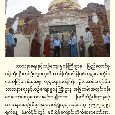
သာသနာရေးနှင့်ယဉ်ကျေးမှုဝန်ကြီးဌာန ပြည်ထောင်စု
ဝန်ကြီး ဦးတင်ဦးလွင်၊ ဒုတိယ ဝန်ကြီးဒေါ်နုမြဇံ၊ မန္တလေးတိုင်း
ဒေသကြီးအစိုးရအဖွဲ့ လူမှုရေးရာဝန်ကြီး ဦးအောင်ကျော်မိုး၊
သာသနာရေးနှင့်ယဉ်ကျေးမှုဝန်ကြီးဌာန အမြဲတမ်းအတွင်းဝန်၊
ရှေးဟောင်းသုတေသနနှင့်အမျိုးသား ပြတိုက်ဦးစီးဌာနနှင့်
သာသနာရေးဦးစီးဌာနမှတာဝန်ရှိသူများနှင့်အတူ ၅-၅-၂၀၂၅
ရက်နေ့၊ နံနက်ပိုင်းတွင် မစိုးရိမ်ကျောင်းတိုက်ဆရာတော်အား