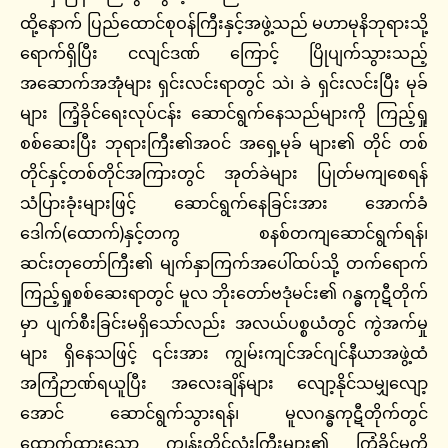
ထို့နောက် ပြည်ထောင်စုဝန်ကြီးနှင့်အဖွဲ့သည် မဟာမုနိဘုရားသို့
ရောက်ရှိပြီး ငလျင်ဒဏ် ကြောင့် ပြိုပျက်သွားသည့်
အဆောက်အအုံများ ရှင်းလင်းရာတွင် သဲ၊ ခဲ ရှင်းလင်းပြီး မုခ်
များ ကြံ့ခိုင်ရေးလုပ်ငန်း ဆောင်ရွက်နေသည်များကို ကြည့်ရှု
စစ်ဆေးပြီး ဘုရားကြီး၏အဝင် အရှေ့မုခ် များ၏ တိုင် တစ်
တိုင်နှင့်တစ်တိုင်အကြားတွင် အုတ်ခဲများ ပြုတ်မကျစေရန်
သံပြားခုံးများဖြင့် ဆောင်ရွက်နေခြင်းအား အောက်ခံ
ဒေါက်(ထောက်)နှင့်တကွ စနစ်တကျဆောင်ရွက်ရန်၊
ဆင်းတုတော်ကြီး၏ မျက်နှာကြက်အပေါ်ထပ်သို့ တက်ရောက်
ကြည့်ရှုစစ်ဆေးရာတွင် မူလ ဘိုးတော်ဗဒုံမင်း၏ ဂန္ဓကုဋီတိုက်
မှာ ပျက်စီးခြင်းမရှိသော်လည်း အလယ်ပစ္စယံတွင် ကွဲအက်မှု
များ ရှိနေသဖြင့် ၎င်းအား ကျွမ်းကျင်အင်ဂျင်နီယာအဖွဲ့ထံ
အကြံဉာဏ်ရယူပြီး အလေးချိန်များ လျော့နိုင်သမျှလျော့
အောင် ဆောင်ရွက်သွားရန်၊ မူလဂန္ဓကုဋီတိုက်တွင်
ထောက်ထားသော ကျွန်းတိုင်လုံးကြီးများ၏ ကြံ့ခိုင်မှုကို