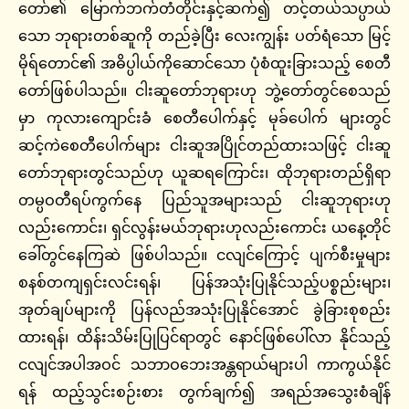
တော်၏ မြောက်ဘက်တံတိုင်းနှင့်ဆက်၍ တင့်တယ်သပ္ပာယ်
သော ဘုရားတစ်ဆူကို တည်ခဲ့ပြီး လေးကျွန်း ပတ်ရံသော မြင့်
မိုရ်တောင်၏ အဓိပ္ပါယ်ကိုဆောင်သော ပုံစံထူးခြားသည့် စေတီ
တော်ဖြစ်ပါသည်။ ငါးဆူတော်ဘုရားဟု ဘွဲ့တော်တွင်စေသည်
မှာ ကုလားကျောင်းခံ စေတီပေါက်နှင့် မုခ်ပေါက် များတွင်
ဆင့်ကဲစေတီပေါက်များ ငါးဆူအပြိုင်တည်ထားသဖြင့် ငါးဆူ
တော်ဘုရားတွင်သည်ဟု ယူဆရကြောင်း၊ ထိုဘုရားတည်ရှိရာ
တမ္ပဝတီရပ်ကွက်နေ ပြည်သူအများသည် ငါးဆူဘုရားဟု
လည်းကောင်း၊ ရှင်လွန်းမယ်ဘုရားဟုလည်းကောင်း ယနေ့တိုင်
ခေါ်တွင်နေကြဆဲ ဖြစ်ပါသည်။ ငလျင်ကြောင့် ပျက်စီးမှုများ
စနစ်တကျရှင်းလင်းရန်၊ ပြန်အသုံးပြုနိုင်သည့်ပစ္စည်းများ၊
အုတ်ချပ်များကို ပြန်လည်အသုံးပြုနိုင်အောင် ခွဲခြားစုစည်း
ထားရန်၊ ထိန်းသိမ်းပြုပြင်ရာတွင် နောင်ဖြစ်ပေါ်လာ နိုင်သည့်
ငလျင်အပါအဝင် သဘာဝဘေးအန္တရာယ်များပါ ကာကွယ်နိုင်
ရန် ထည့်သွင်းစဉ်းစား တွက်ချက်၍ အရည်အသွေးစံချိန်