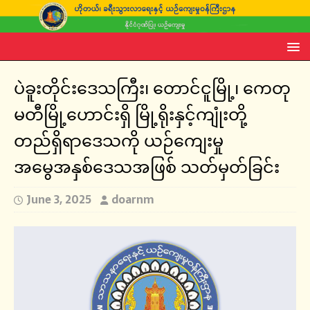
ပဲခူးတိုင်းဒေသကြီး၊ တောင်ငူမြို့၊ ကေတု
မတီမြို့ဟောင်းရှိ မြို့ရိုးနှင့်ကျုံးတို့
တည်ရှိရာဒေသကို ယဉ်ကျေးမှု
အမွေအနှစ်ဒေသအဖြစ် သတ်မှတ်ခြင်း
June 3, 2025
doarnm