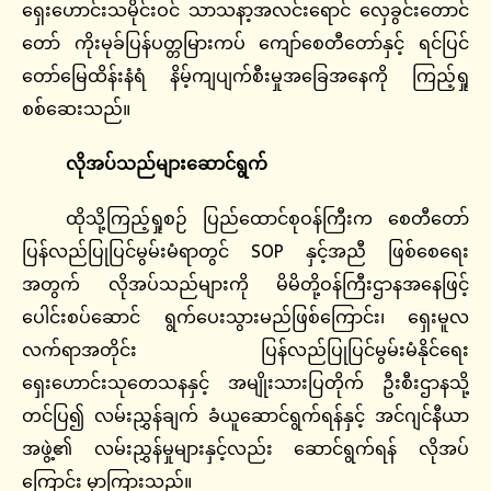
ရှေးဟောင်းသမိုင်းဝင် သာသနာ့အလင်းရောင် လှေခွင်းတောင်
တော် ကိုးမုခ်ပြန်ပတ္တမြားကပ် ကျော်စေတီတော်နှင့် ရင်ပြင်
တော်မြေထိန်းနံရံ နိမ့်ကျပျက်စီးမှုအခြေအနေကို ကြည့်ရှု
စစ်ဆေးသည်။
လိုအပ်သည်များဆောင်ရွက်
ထိုသို့ကြည့်ရှုစဉ် ပြည်ထောင်စုဝန်ကြီးက စေတီတော်
ပြန်လည်ပြုပြင်မွမ်းမံရာတွင် SOP နှင့်အညီ ဖြစ်စေရေး
အတွက် လိုအပ်သည်များကို မိမိတို့ဝန်ကြီးဌာနအနေဖြင့်
ပေါင်းစပ်ဆောင် ရွက်ပေးသွားမည်ဖြစ်ကြောင်း၊ ရှေးမူလ
လက်ရာအတိုင်း ပြန်လည်ပြုပြင်မွမ်းမံနိုင်ရေး
ရှေးဟောင်းသုတေသနနှင့် အမျိုးသားပြတိုက် ဦးစီးဌာနသို့
တင်ပြ၍ လမ်းညွှန်ချက် ခံယူဆောင်ရွက်ရန်နှင့် အင်ဂျင်နီယာ
အဖွဲ့၏ လမ်းညွှန်မှုများနှင့်လည်း ဆောင်ရွက်ရန် လိုအပ်
ကြောင်း မှာကြားသည်။