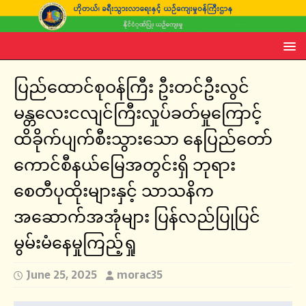
ပြည်ထောင်စုဝန်ကြီး ဦးတင်ဦးလွင်
မန္တလေးငလျင်ကြီးလှုပ်ခတ်မှုကြောင့်
ထိခိုက်ပျက်စီးသွားသော နေပြည်တော်
ကောင်စီနယ်မြေအတွင်းရှိ ဘုရား
စေတီပုထိုးများနှင့် သာသနိက
အဆောက်အအုံများ ပြန်လည်ပြုပြင်
မွမ်းမံနေမှုကြည့်ရှု
June 25, 2025
morac35