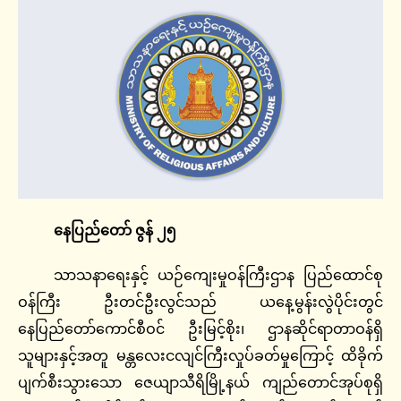
နေပြည်တော် ဇွန် ၂၅
သာသနာရေးနှင့် ယဉ်ကျေးမှုဝန်ကြီးဌာန ပြည်ထောင်စု
ဝန်ကြီး ဦးတင်ဦးလွင်သည် ယနေ့မွန်းလွဲပိုင်းတွင်
နေပြည်တော်ကောင်စီဝင် ဦးမြင့်စိုး၊ ဌာနဆိုင်ရာတာဝန်ရှိ
သူများနှင့်အတူ မန္တလေးငလျင်ကြီးလှုပ်ခတ်မှုကြောင့် ထိခိုက်
ပျက်စီးသွားသော ဇေယျာသီရိမြို့နယ် ကျည်တောင်အုပ်စုရှိ