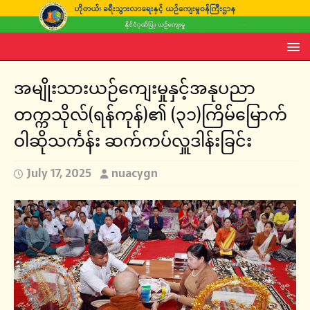
အမျိုးသားယဉ်ကျေးမှုနှင့်အနုပညာ
တက္ကသိုလ်(ရန်ကုန်)၏ (၃၁)ကြိမ်မြောက်
ဝါဆိုသင်္ကန်း ဆက်ကပ်လှူဒါန်းခြင်း
July 17, 2025
nuacygn