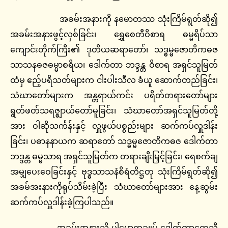
အခမ်းအနားကို နမောတဿ သုံးကြိမ်ရွတ်ဆို၍
အခမ်းအနားဖွင့်လှစ်ခြင်း၊ ရွှေစေတီဝိစာရ ဓမ္မရိပ်သာ
ကျောင်းတိုက်ကြီး၏ ဒုတိယဆရာတော်၊ သဒ္ဓမ္မဇောတိကဓဇ
သာသနဓဇဓမ္မာစရိယ၊ ဒေါက်တာ ဘဒ္ဒန္တ ဝိစာရ အရှင်သူမြတ်
ထံမှ ဧည့်ပရိသတ်များက ငါးပါးသီလ ခံယူ ဆောက်တည်ခြင်း၊
သံဃာတော်များက အန္တရာယ်ကင်း ပရိတ်တရားတော်များ
ရွတ်ဖတ်သရဇ္ဈာယ်တော်မူခြင်း၊ သံဃာတော်အရှင်သူမြတ်တို့
အား ဝါဆိုသင်္ကန်းနှင့် လှူဖွယ်ပစ္စည်းများ ဆက်ကပ်လှူဒါန်း
ခြင်း၊ ပဓာနနာယက ဆရာတော် သဒ္ဓမ္မဇောတိကဓဇ ဒေါက်တာ
ဘဒ္ဒန္တ ဓမ္မသာရ အရှင်သူမြတ်က တရားချီးမြှင့်ခြင်း၊ ရေစက်ချ
အမျှပေးဝေခြင်းနှင့် ဗုဒ္ဓသာသနံစိရံတိဋ္ဌတု သုံးကြိမ်ရွတ်ဆို၍
အခမ်အးနားကိုရုပ်သိမ်းခဲ့ပြီး သံဃာတော်များအား နေ့ဆွမ်း
ဆက်ကပ်လှူဒါန်းခဲ့ကြပါသည်။
အခမ်းအနားသို့ ပါမောက္ခချုပ် ဒေါက်တာကေသီ