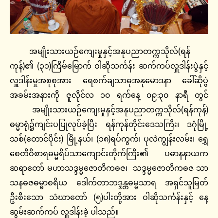
အမျိုးသားယဉ်ကျေးမှုနှင့်အနုပညာတက္ကသိုလ်(ရန်
ကုန်)၏ (၃၁)ကြိမ်မြောက် ဝါဆိုသင်္ကန်း ဆက်ကပ်လှူဒါန်းပွဲနှင့်
လှူဒါန်းမှုအစုစုအား ရေစက်ချသာဓုအနုမောဒနာ ခေါ်ဆိုပွဲ
အခမ်းအနားကို ဇူလိုင်လ ၁၀ ရက်နေ့ ၀၉:၃၀ နာရီ တွင်
အမျိုးသားယဉ်ကျေးမှုနှင့်အနုပညာတက္ကသိုလ်(ရန်ကုန်)
ဓမ္မာရုံ၌ကျင်းပပြုလုပ်ခဲ့ပြီး ရန်ကုန်တိုင်းဒေသကြီး၊ ဒဂုံမြို့
သစ်(တောင်ပိုင်း) မြို့နယ်၊ (၁၈)ရပ်ကွက်၊ ပုလဲကျွန်းလမ်း၊ ရွှေ
စေတီဝိစာရဓမ္မရိပ်သာကျောင်းတိုက်ကြီး၏ ပဓာနနာယက
ဆရာတော် မဟာသဒ္ဒမ္မဇောတိကဓဇ၊ သဒ္ဒမ္မဇောတိကဓဇ သာ
သနဓဇဓမ္မာစရိယ ဒေါက်တာဘဒ္ဒန္တဓမ္မသာရ အရှင်သူမြတ်
ဦးစီးသော သံဃာတော် (၅)ပါးတို့အား ဝါဆိုသင်္ကန်းနှင့် နေ့
ဆွမ်းဆက်ကပ် လှူဒါန်းခဲ့ ပါသည်။