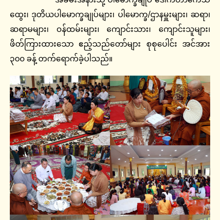
ထွေး၊ ဒုတိယပါမောက္ခချုပ်များ၊ ပါမောက္ခ/ဌာနမှူးများ၊ ဆရာ၊
ဆရာမများ၊ ဝန်ထမ်းများ၊ ကျောင်းသား၊ ကျောင်းသူများ၊
ဖိတ်ကြားထားသော ဧည့်သည်တော်များ စုစုပေါင်း အင်အား
၃၀၀ ခန့် တက်ရောက်ခဲ့ပါသည်။