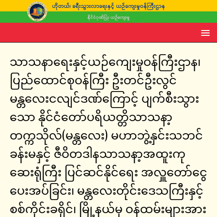
သာသနာရေးနှင့်ယဉ်ကျေးမှုဝန်ကြီးဌာန၊
ပြည်ထောင်စုဝန်ကြီး ဦးတင်ဦးလွင်
မန္တလေးငလျင်ဒဏ်ကြောင့် ပျက်စီးသွား
သော နိုင်ငံတော်ပရိယတ္တိသာသနာ့
တက္ကသိုလ်(မန္တလေး) မဟာဘွဲ့နှင်းသဘင်
ခန်းမနှင့် ဇီဝိတဒါနသာသနာ့အထူးကု
ဆေးရုံကြီး ပြင်ဆင်နိုင်ရေး အလှူတော်ငွေ
ပေးအပ်ခြင်း၊ မန္တလေးတိုင်းဒေသကြီးနှင့်
စစ်ကိုင်းခရိုင်၊ မြို့နယ်မှ ဝန်ထမ်းများအား