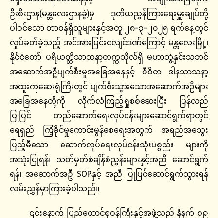
ဦးစီးဌာန(မန္တလေးဌာနခွဲ)မှ ဒုတိယညွှန်ကြားရေးမှူးချုပ်တို့
ပါဝင်သော တာဝန်ရှိသူများနှင့်အတူ ၂၈-၃-၂၀၂၅ ရက်နေ့တွင်
လှုပ်ခတ်ခဲ့သည့် အင်အားပြင်းငလျင်ဒဏ်ကြောင့် မန္တလေးမြို့၊
နိုင်ငံတော် ပရိယတ္တိသာသနာ့တက္ကသိုလ်ရှိ မဟာဘွဲ့နှင်းသဘင်
အဆောက်အဦပျက်စီးမှုအခြေအနေနှင့် ဇီဝိတ ဒါနသာသနာ့
အထူးကုဆေးရုံကြီးတွင် ပျက်စီးသွားသောအဆောက်အဦများ
အခြေအနေတို့ကို လိုက်လံကြည့်ရှုစစ်ဆေးပြီး ပြန်လည်
ပြုပြင် တည်ဆောက်ရေးလုပ်ငန်းများဆောင်ရွက်ရာတွင်
ရေရှည် ကြံ့ခိုင်မှုကောင်းမွန်စေရေးအတွက် အရည်အသွေး
ပြည့်မီသော ဆောက်လုပ်ရေးလုပ်ငန်းသုံးပစ္စည်း များကို
အသုံးပြုရန်၊ သတ်မှတ်စံချိန်စံညွှန်းများနှင့်အညီ ဆောင်ရွက်
ရန်၊ အဆောက်အဦ SOPနှင့် အညီ ပြုပြင်ဆောင်ရွက်သွားရန်
လမ်းညွှန်မှာကြားခဲ့ပါသည်။
၎င်းနောက် ပြည်ထောင်စုဝန်ကြီးနှင့်အဖွဲ့သည် နံနက် ဝ၉