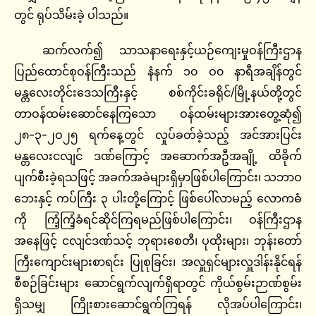
တွင် ရုပ်သိမ်းခဲ့ ပါသည်။
ဆက်လက်၍ သာသနာရေးနှင့်ယဉ်ကျေးမှုဝန်ကြီးဌာန
ပြည်ထောင်စုဝန်ကြီးသည် နံနက် ၁၀ ဝ၀ နာရီအချိန်တွင်
မန္တလေးတိုင်းဒေသကြီးနှင့် စစ်ကိုင်းခရိုင်/မြို့နယ်တို့တွင်
တာဝန်ထမ်းဆောင်နေကြသော ဝန်ထမ်းများအားတွေ့ဆုံ၍
၂၈-၃-၂ဝ၂၅ ရက်နေ့တွင် လှုပ်ခတ်ခဲ့သည့် အင်အားပြင်း
မန္တလေးငလျင် ဒဏ်ကြောင့် အဆောက်အဦအချို့ ထိခိုက်
ပျက်စီးခဲ့ရသဖြင့် အခက်အခဲများရှိမှာဖြစ်ပါကြောင်း၊ သဘာဝ
ဘေးနှင့် ကပ်ကြီး ၃ ပါးတို့ကြောင့် ဖြစ်ပေါ်လာမည့် လောကဓံ
ကို ကြံ့ကြံ့ခံရင်ဆိုင်ကြရမည်ဖြစ်ပါကြောင်း၊ ဝန်ကြီးဌာန
အနေဖြင့် ငလျင်ဒဏ်သင့် ဘုရားစေတီ၊ ပုထိုးများ၊ ဘုန်းတော်
ကြီးကျောင်းများစာရင်း ပြုစုခြင်း၊ အလှူရှင်များလှူဒါန်းနိုင်ရန်
စီစဉ်ခြင်းများ ဆောင်ရွက်လျက်ရှိရာတွင် ကိုယ်စွမ်းဉာဏ်စွမ်း
ရှိသမျှ ကြိုးစားဆောင်ရွက်ကြရန် လိုအပ်ပါကြောင်း၊