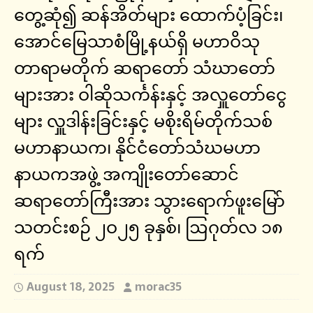
တွေ့ဆုံ၍ ဆန်အိတ်များ ထောက်ပံ့ခြင်း၊
အောင်မြေသာစံမြို့နယ်ရှိ မဟာဝိသု
တာရာမတိုက် ဆရာတော် သံဃာတော်
များအား ဝါဆိုသင်္ကန်းနှင့် အလှူတော်ငွေ
များ လှူဒါန်းခြင်းနှင့် မစိုးရိမ်တိုက်သစ်
မဟာနာယက၊ နိုင်ငံတော်သံဃမဟာ
နာယကအဖွဲ့ အကျိုးတော်ဆောင်
ဆရာတော်ကြီးအား သွားရောက်ဖူးမြော်
သတင်းစဉ် ၂ဝ၂၅ ခုနှစ်၊ ဩဂုတ်လ ၁၈
ရက်
August 18, 2025
morac35