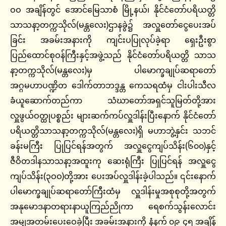
ဝဝ အချိန်တွင် အောင်မြေသာစံ မြို့နယ်၊ နိုင်ငံတော်ပရိယတ္တိ
သာသနာ့တက္ကသိုလ်(မန္တလေး)ဌာနခွဲ၌ အလှူတော်ငွေပေးအပ်
ခြင်း အခမ်းအနားကို ကျင်းပပြုလုပ်ခဲ့ရာ ရှေးဦးစွာ
ပြည်ထောင်စုဝန်ကြီးနှင့်အဖွဲ့သည် နိုင်ငံတော်ပရိယတ္တိ သာသ
နာ့တက္ကသိုလ်(မန္တလေး)မှ ပါမောက္ခချုပ်ဆရာတော်
အဂ္ဂမဟာပဏ္ဍိတ ဒေါက်တာဘဒ္ဒန္တ ကေသရထံမှ ငါးပါးသီလ
ခံယူဆောက်တည်ကာ သံဃာတော်အရှင်သူမြတ်တို့အား
လှူဖွယ်ဝတ္ထုပစ္စည်း များဆက်ကပ်လှူဒါန်းပြီးနောက် နိုင်ငံတော်
ပရိယတ္တိသာသနာ့တက္ကသိုလ်(မန္တလေး)ရှိ မဟာဘွဲ့နှင်း သဘင်
ခန်းမကြီး ပြုပြင်ရန်အတွက် အလှူငွေကျပ်သိန်း(၆၀၀)နှင့်
ဇီဝိတဒါနသာသနာ့အထူးကု ဆေးရုံကြီး ပြုပြင်ရန် အလှူငွေ
ကျပ်သိန်း(၃ဝဝ)တို့အား ပေးအပ်လှူဒါန်းခဲ့ပါသည်။ ၎င်းနောက်
ပါမောက္ခချုပ်ဆရာတော်ကြီးထံမှ လှူဒါန်းမှုအစုစုတို့အတွက်
အနုမောဒနာတရားနာယူကြည်ညိုကာ ရေစက်သွန်းလောင်း
အမျှအတမ်းပေးဝေခဲ့ပြီး အခမ်းအနားကို နံနက် ၀၉ ၄၅ အချိန်