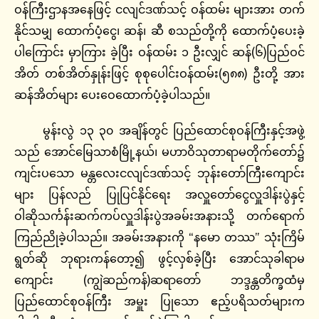
ဝန်ကြီးဌာနအနေဖြင့် ငလျင်ဒဏ်သင့် ဝန်ထမ်း များအား တက်
နိုင်သမျှ ထောက်ပံ့ငွေ၊ ဆန်၊ ဆီ စသည်တို့ကို ထောက်ပံ့ပေးခဲ့
ပါကြောင်း မှာကြား ခဲ့ပြီး ဝန်ထမ်း ၁ ဦးလျှင် ဆန်(၆)ပြည်ဝင်
အိတ် တစ်အိတ်နှုန်းဖြင့် စုစုပေါင်းဝန်ထမ်း(၅၈၈) ဦးတို့ အား
ဆန်အိတ်များ ပေးဝေထောက်ပံ့ခဲ့ပါသည်။
မွန်းလွဲ ၁၃ ၃၀ အချိန်တွင် ပြည်ထောင်စုဝန်ကြီးနှင့်အဖွဲ့
သည် အောင်မြေသာစံမြို့နယ်၊ မဟာဝိသုတာရာမတိုက်တော်၌
ကျင်းပသော မန္တလေးငလျင်ဒဏ်သင့် ဘုန်းတော်ကြီးကျောင်း
များ ပြန်လည် ပြုပြင်နိုင်ရေး အလှူတော်ငွေလှူဒါန်းပွဲနှင့်
ဝါဆိုသင်္ကန်းဆက်ကပ်လှူဒါန်းပွဲအခမ်းအနားသို့ တက်ရောက်
ကြည်ညိုခဲ့ပါသည်။ အခမ်းအနားကို “နမော တဿ” သုံးကြိမ်
ရွတ်ဆို ဘုရားကန်တော့၍ ဖွင့်လှစ်ခဲ့ပြီး အောင်သုခါရာမ
ကျောင်း (ကျွဲဆည်ကန်)ဆရာတော် ဘဒ္ဒန္တတိက္ခထံမှ
ပြည်ထောင်စုဝန်ကြီး အမှူး ပြုသော ဧည့်ပရိသတ်များက