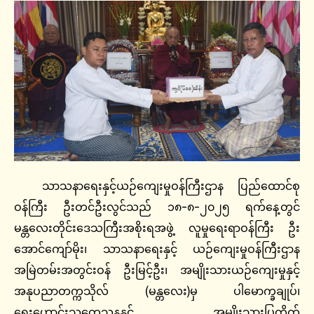
သာသနာရေးနှင့်ယဉ်ကျေးမှုဝန်ကြီးဌာန ပြည်ထောင်စု
ဝန်ကြီး ဦးတင်ဦးလွင်သည် ၁၈-၈-၂၀၂၅ ရက်နေ့တွင်
မန္တလေးတိုင်းဒေသကြီးအစိုးရအဖွဲ့ လူမှုရေးရာဝန်ကြီး ဦး
အောင်ကျော်မိုး၊ သာသနာရေးနှင့် ယဉ်ကျေးမှုဝန်ကြီးဌာန
အမြဲတမ်းအတွင်းဝန် ဦးမြင့်ဦး၊ အမျိုးသားယဉ်ကျေးမှုနှင့်
အနုပညာတက္ကသိုလ် (မန္တလေး)မှ ပါမောက္ခချုပ်၊
ရှေးဟောင်းသုတေသနနှင့် အမျိုးသားပြတိုက်