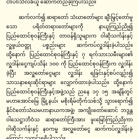
ငါးပါးသီလခံယူ ဆောက်တည်ခဲ့ကြပါသည်။
ဆက်လက်၍ ဆရာတော် သံဃာတော်များ ချီးမြှင့်တော်မူ
သော ပရိတ်တရားတော်များကို နာယူကြည်ညို၍
ပြည်ထောင်စုဝန်ကြီးနှင့် တာဝန်ရှိသူများက ဝါဆိုသင်္ကန်းနှင့်
လှူဖွယ်ဝတ္ထု ပစ္စည်းများ ဆက်ကပ်လှူဒါန်းခဲ့ပါသည်။
ထို့နောက် ပြည်ထောင်စုဝန်ကြီးနှင့် ၇ ရက်သားသမီးများ၏
လှူဒါန်းငွေကျပ်သိန်း ၁၀၀ ကို ပြည်ထောင်စုဝန်ကြီးက လှူဒါန်း
ခဲ့ပြီး အလှူတော်ငွေများ လှူဒါန်း ရခြင်းနှင့်စပ်လျဉ်း၍
သာသနာရေးဆိုင်ရာများ လျှောက်ထားခဲ့ပါသည်။ ထို့နောက်
ပြည်ထောင်စုဝန်ကြီးနှင့်အဖွဲ့သည် ညနေ ၁၇ ၁၅ အချိန်တွင်
မဟာအောင်မြေ မြို့နယ်၊ မစိုးရိမ်တိုက်သစ်သို့ သွားရောက်၍
နိုင်ငံတော်သံဃမဟာနာယကအဖွဲ့၊ အကျိုးတော်ဆောင် ဘဒ္ဒန္တ
ဝါသေဋ္ဌာဘိဝံသ ဆရာတော်ကြီးအား ဖူးမြော်ကြည်ညိုကာ
ဝါဆိုသင်္ကန်းနှင့် နဝကမ္မ အလှူတော်ငွေ ဆက်ကပ်လှူဒါန်းခဲ့
ကြောင်း သတင်းရရှိပါသည်။