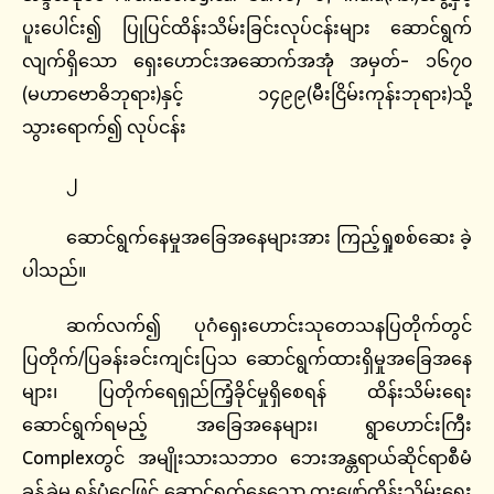
ပူးပေါင်း၍ ပြုပြင်ထိန်းသိမ်းခြင်းလုပ်ငန်းများ ဆောင်ရွက်
လျက်ရှိသော ရှေးဟောင်းအဆောက်အအုံ အမှတ်- ၁၆၇၀
(မဟာဗောဓိဘုရား)နှင့် ၁၄၉၉(မီးငြိမ်းကုန်းဘုရား)သို့
သွားရောက်၍ လုပ်ငန်း
၂
ဆောင်ရွက်နေမှုအခြေအနေများအား ကြည့်ရှုစစ်ဆေး ခဲ့
ပါသည်။
ဆက်လက်၍ ပုဂံရှေးဟောင်းသုတေသနပြတိုက်တွင်
ပြတိုက်/ပြခန်းခင်းကျင်းပြသ ဆောင်ရွက်ထားရှိမှုအခြေအနေ
များ၊ ပြတိုက်ရေရှည်ကြံ့ခိုင်မှုရှိစေရန် ထိန်းသိမ်းရေး
ဆောင်ရွက်ရမည့် အခြေအနေများ၊ ရွာဟောင်းကြီး
Complexတွင် အမျိုးသားသဘာဝ ဘေးအန္တရာယ်ဆိုင်ရာစီမံ
ခန့်ခွဲမှု ရန်ပုံငွေဖြင့် ဆောင်ရွက်နေသော တူးဖော်ထိန်းသိမ်းရေး