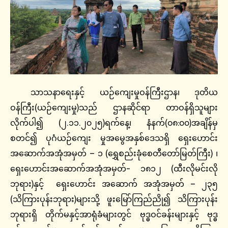
သာသနာရေးနှင့် ယဉ်ကျေးမှုဝန်ကြီးဌာန၊ ဒုတိယ
ဝန်ကြီး(ယဉ်ကျေးမှု)သည် ဌာနဆိုင်ရာ တာဝန်ရှိသူများ
လိုက်ပါ၍ (၂.၁၁.၂၀၂၅)ရက်နေ့၊ နံနက်(၀၈:၀၀)အချိန်မှ
စတင်၍ ပုဂံယဉ်ကျေး မှုအမွေအနှစ်ဒေသရှိ ရှေးဟောင်း
အဆောက်အအုံအမှတ် – ၁ (ရွှေစည်းခုံစေတီတော်မြတ်ကြီး) ၊
ရှေးဟောင်းအဆောက်အအုံအမှတ်- ၁၈၁၂ (ထီးလိုမင်းလို
ဘုရား)နှင့် ရှေးဟောင်း အဆောက် အအုံအမှတ် – ၂၃၅
(သိကြားပုန်းဘုရား)များသို့ ဖူးမြော်ကြည်ညို၍ သိကြားပုန်း
ဘုရားရှိ တိုက်မနှင့်အာရုံခံများတွင် ဗုဒ္ဓဝင်ခန်းများနှင့် ဗုဒ္ဓ