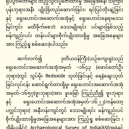
ရုပ်ပွားတော်များ ထည့်သွင်းပူဇော်ထားမှု အခြေအနေ၊ သိကြား
ပုန်းဘုရားအနီး ပျိုးခြံတည်ဆောက်ခြင်း၊ ရင်ပြင်တိုးချဲ့ခြင်း
နှင့် ရှေးဟောင်းအဆောက်အအုံနှင့် ရှေးဟောင်းနေရာဒေသ
မြင်ကွင်း မထိခိုက်စေဘဲ ဒေသမျိုးရင်း ပင်များဖြစ်သည့်
မန်ကျည်းပင်၊ ထန်းပင်များစိုက်ပျိုးထားရှိမှု အခြေအနေများ
အား ကြည့်ရှု စစ်ဆေးခဲ့ပါသည်။
ဆက်လက်၍ ဒုတိယဝန်ကြီး(ယဉ်ကျေးမှု)သည်
ရှေးဟောင်းအဆောက်အအုံအမှတ် -၁၆၄၃ (ဖောင်တော်ဦး
ဘုရား)တွင် သွပ်မိုး Redoxide သုတ်ခြင်းနှင့် ရေနံချေးသုတ်
ခြင်းလုပ်ငန်း ဆောင်ရွက်ထားရှိမှု၊ ရှေးဟောင်းအဆောက်အအုံ
အမှတ်-၁၆၅၇(ဗူးဘုရား)အား ဖူးမြော် ကြည်ညို၍ ဗူးဘုရား
နှင့် ရှေးဟောင်းအဆောက်အအုံအမှတ်-၁၆၂၂(ကန်တော့
ပလ္လင်ဘုရား) အနီးဝန်းကျင်တွင် ဒေသမျိုးရင်း မန်ကျည်းပင်
စိုက်ပျိုးထားရှိမှုအခြေအနေများအား ကြည့်ရှု စစ်ဆေးခြင်း ၊
အိန္ဒိယနိုင်ငံ Archaeological Survey of India(ASI)အဖွဲ့နှင့်