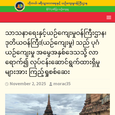
သာသနာရေးနှင့်ယဉ်ကျေးမှုဝန်ကြီးဌာန၊
ဒုတိယဝန်ကြီး(ယဉ်ကျေးမှု) သည် ပုဂံ
ယဉ်ကျေးမှု အမွေအနှစ်ဒေသသို့ လာ
ရောက်၍ လုပ်ငန်းဆောင်ရွက်ထားရှိမှု
များအား ကြည့်ရှုစစ်ဆေး
November 2, 2025
morac35