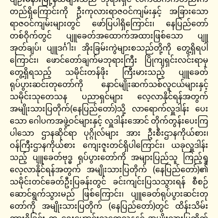
တည်ရှိကြောင်းကို ဦးကုလားရာဇဝင်ကျမ်းနှင့် အခြားသော
ရာဇဝင်ကျမ်းများတွင် ဖော်ပြပါရှိကြောင်း၊ နေပြည်တော်
တစ်ဝိုက်တွင် ပျူခေတ်အထောက်အထားဖြစ်သော ပျူ
အုတ်ချပ်၊ ပျူဒင်္ဂါး၊ အိုးခြမ်းကွဲများစသည်တို့ကို တွေ့ရှိရပါ
ကြောင်း၊ ဖောင်တော်ချက်မဘုရားကြီး ပြိုကျရှင်းလင်းရာမှ
တွေ့ရှိရသည့် သမိုင်းတန်ဖိုး ကြီးမားသည့် ပျူခေတ်
ရုပ်ပွားဆင်းတုတော်ကို နောင်မျိုးဆက်သစ်လူငယ်များနှင့်
သမိုင်းသုတေသန ပညာရှင်များ လေ့လာနိုင်ရန်အတွက်
အမျိုးသားပြတိုက်(နေပြည်တော်)သို့ လာရောက်လှူဒါန်း ပေး
သော ဂေါပကအဖွဲ့ဝင်များနှင့် လှူဒါန်းအောင် တိုက်တွန်းပေးကြ
ပါသော ဌာနဆိုင်ရာ ပုဂ္ဂိုလ်များ အား ဦးစီးဌာနကိုယ်စား၊
ဝန်ကြီးဌာနကိုယ်စား ကျေးဇူးတင်ရှိပါကြောင်း၊ ယခုလှူဒါန်း
သည့် ပျူခေတ်ဗုဒ္ဓ ရုပ်ပွားတော်ကို အများပြည်သူ ကြည့်ရှု
လေ့လာနိုင်ရန်အတွက် အမျိုးသားပြတိုက် (နေပြည်တော်)၏
သမိုင်းတင်ခေတ်ဦးပြခန်းတွင် ခင်းကျင်းပြသသွားရန် စီစဉ်
ဆောင်ရွက်သွားမည် ဖြစ်ကြောင်း၊ ပျူခေတ်ရုပ်ပွားဆင်းတု
တော်ကို အမျိုးသားပြတိုက် (နေပြည်တော်)တွင် ထိန်းသိမ်း