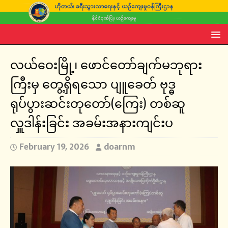
လယ်ဝေးမြို့၊ ဖောင်တော်ချက်မဘုရား
ကြီးမှ တွေ့ရှိရသော ပျူခေတ် ဗုဒ္ဓ
ရုပ်ပွားဆင်းတုတော်(ကြေး) တစ်ဆူ
လှူဒါန်းခြင်း အခမ်းအနားကျင်းပ
February 19, 2026
doarnm