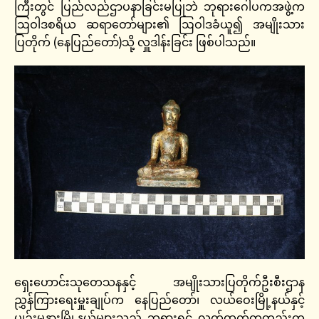
ကြီးတွင် ပြည်လည်ဌာပနာခြင်းမပြုဘဲ ဘုရားဂေါပကအဖွဲ့က
ဩဝါဒစရိယ ဆရာတော်များ၏ ဩဝါဒခံယူ၍ အမျိုးသား
ပြတိုက် (နေပြည်တော်)သို့ လှူဒါန်းခြင်း ဖြစ်ပါသည်။
ရှေးဟောင်းသုတေသနနှင့် အမျိုးသားပြတိုက်ဦးစီးဌာန
ညွှန်ကြားရေးမှူးချုပ်က နေပြည်တော်၊ လယ်ဝေးမြို့နယ်နှင့်
ပျဉ်းမနားမြို့နယ်များသည် ဘုရားရှင် လက်ထက်ကတည်းက