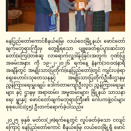
နေပြည်တော်ကောင်စီနယ်မြေ၊ လယ်ဝေးမြို့နယ်၊ ဖောင်တော်
ချက်မဘုရားကြီးမှ တွေ့ရှိရသော ပျူခေတ်ရုပ်ပွားဆင်းတု
တော်(ကြေး)တစ်ဆူ လာရောက်လှူဒါန်းခြင်းအတွက် ဂုဏ်ပြု
အခမ်းအနား ကို ၁၉-၂-၂၀၂၆ ရက်နေ့ နံနက်(၁၀:၀၀)နာရီ
အချိန်တွင် အမျိုးသားပြတိုက်(နေပြည်တော်)တွင် ကျင်းပခဲ့ရာ
ရှေးဟောင်းသုတေသနနှင့် အမျိုးသားပြတိုက်ဦးစီးဌာနမှ
ညွှန်ကြားရေးမှူးချုပ် ဒေါက်တာကျော်ဦးလွင်၊ ညွှန်ကြားရေးမှူး
များ နှင့် ဌာနမှ အရာထမ်း၊ အမှုထမ်းများ၊ မြို့နယ် သာသနာ
ရေး မှူးနှင့် ဖောင်တော်ချက်မဘုရားကြီး၏ ဂေါပကဖွဲ့ဝင်များ
စုစုပေါင်း(၄၅) ဦးတက်ရောက်ခဲ့ပါသည်။
၂၀၂၅ ခုနှစ် မတ်လ(၂၈)ရက်နေ့တွင် လှုပ်ခတ်ခဲ့သော ငလျင်
ကြောင့် နေပြည်တော်ကောင် စီနယ်မြေ၊ လယ်ဝေးမြို့ရှိ ဖောင်