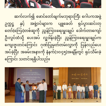
ဆက်လက်၍ ဖောင်တော်ချက်မဘုရားကြီး ဂေါပကအဖွဲ့
ဥက္ကဋ္ဌ နှင့် အဖွဲ့ဝင်များက ပျူခေတ် ရုပ်ပွားဆင်းတု
တော်(ကြေး)တစ်ဆူကို ညွှန်ကြားရေးမှူးချုပ် ဒေါက်တာကျော်
ဦးလွင်ထံသို့ ပေးအပ် လှူဒါန်းခဲ့ပြီး ညွှန်ကြားရေးမှူးချုပ်က
ကျေးဇူးတင်ကြောင်း ဂုဏ်ပြုမှတ်တမ်းလွှာကို ပြန်လည်ပေး
အပ်ခဲ့ပြီး အခမ်းအနားကို နံနက်(၁၀:၄၅)အချိန်တွင် ရုပ်သိမ်းခဲ့
ကြောင်း သတင်းရရှိပါသည်။