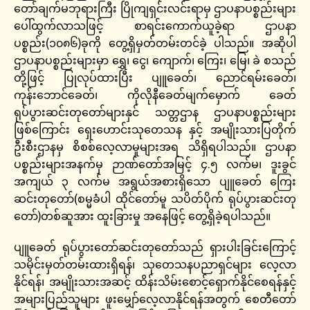
တော်ချက်မဘုရားကြီး ပြိုကျရှင်းလင်းရာမှ ဌာပနာပစ္စည်းများ
ပေါ်ထွက်လာသဖြင့် စာရင်းကောက်ယူခဲ့ရာ ဌာပနာ
ပစ္စည်း(၁၀၈၆)ခုကို တွေ့ရှိမှတ်တမ်းတင်ခဲ့ ပါသည်။ အဆိုပါ
ဌာပနာပစ္စည်းများမှာ ရွှေ၊ ငွေ၊ ကျောက်၊ ကြေး၊ မြေ၊ ခဲ စသည်
တို့ဖြင့် ပြုလုပ်ထားပြီး ပျူခေတ်၊ ညောင်ရမ်းခေတ်၊
ကုန်းဘောင်ခေတ်၊ ကိုလိုနီခေတ်မျက်မှောက် ခေတ်
ရုပ်ပွားဆင်းတုတော်များနှင် သတ္တဌာန ဌာပနာပစ္စည်းများ
ဖြစ်ကြောင်း ရှေးဟောင်းသုတေသန နှင့် အမျိုးသားပြတိုက်
ဦးစီးဌာနမှ စိစစ်လေ့လာမှုများအရ သိရှိရပါသည်။ ဌာပနာ
ပစ္စည်းများအနက်မှ ဉာဏ်တော်အမြင့် ၄.၅ လက်မ၊ ဒူးခွင်
အကျယ် ၃ လက်မ အရွယ်အစားရှိသော ပျူခေတ် ကြေး
ဆင်းတုတော်(စမ္မခံပါ ထိုင်တော်မူ သပိတ်ပိုက် ရုပ်ပွားဆင်းတု
တော်)တစ်ဆူအား ထူးခြားမှု အနေဖြင့် တွေ့ရှိခဲ့ရပါသည်။
ပျူခေတ် ရုပ်ပွားတော်ဆင်းတုတော်သည် ရှားပါးခြင်းကြောင့်
သမိုင်းမှတ်တမ်းထားရှိရန်၊ သုတေသနပညာရှင်များ လေ့လာ
နိုင်ရန်၊ အမျိုးသားအဆင့် ထိန်းသိမ်းစောင့်ရှောက်နိုင်စေရန်နှင့်
အများပြည်သူများ ဖူးမျှော်လေ့လာနိုင်ရန်အတွက် စေတီတော်