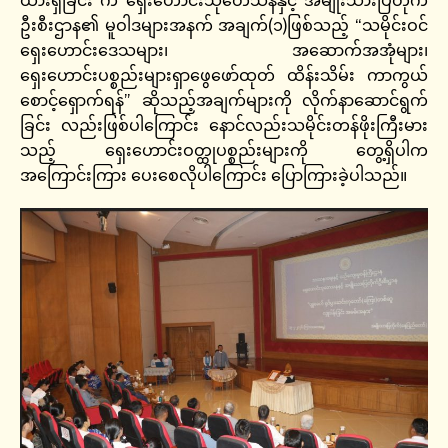
ထားရှိခြင်း က ရှေးဟောင်းသုတေသနနှင့် အမျိုးသားပြတိုက်
ဦးစီးဌာန၏ မူဝါဒများအနက် အချက်(၁)ဖြစ်သည့် “သမိုင်းဝင်
ရှေးဟောင်းဒေသများ၊ အဆောက်အအုံများ၊
ရှေးဟောင်းပစ္စည်းများရှာဖွေဖော်ထုတ် ထိန်းသိမ်း ကာကွယ်
စောင့်ရှောက်ရန်” ဆိုသည့်အချက်များကို လိုက်နာဆောင်ရွက်
ခြင်း လည်းဖြစ်ပါကြောင်း နောင်လည်းသမိုင်းတန်ဖိုးကြီးမား
သည့် ရှေးဟောင်းဝတ္ထုပစ္စည်းများကို တွေ့ရှိပါက
အကြောင်းကြား ပေးစေလိုပါကြောင်း ပြောကြားခဲ့ပါသည်။