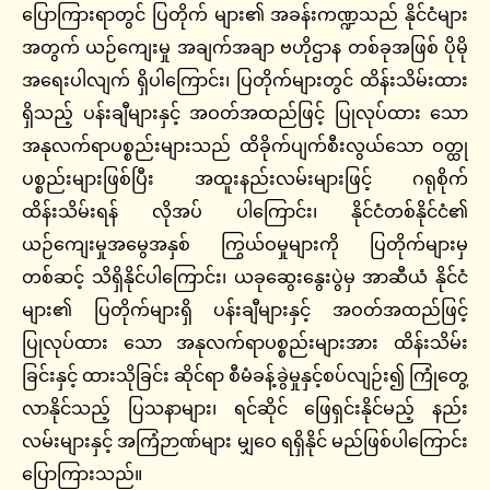
ပြောကြားရာတွင် ပြတိုက် များ၏ အခန်းကဏ္ဍသည် နိုင်ငံများ
အတွက် ယဉ်ကျေးမှု အချက်အချာ ဗဟိုဌာန တစ်ခုအဖြစ် ပိုမို
အရေးပါလျက် ရှိပါကြောင်း၊ ပြတိုက်များတွင် ထိန်းသိမ်းထား
ရှိသည့် ပန်းချီများနှင့် အဝတ်အထည်ဖြင့် ပြုလုပ်ထား သော
အနုလက်ရာပစ္စည်းများသည် ထိခိုက်ပျက်စီးလွယ်သော ဝတ္ထု
ပစ္စည်းများဖြစ်ပြီး အထူးနည်းလမ်းများဖြင့် ဂရုစိုက်
ထိန်းသိမ်းရန် လိုအပ် ပါကြောင်း၊ နိုင်ငံတစ်နိုင်ငံ၏
ယဉ်ကျေးမှုအမွေအနှစ် ကြွယ်ဝမှုများကို ပြတိုက်များမှ
တစ်ဆင့် သိရှိနိုင်ပါကြောင်း၊ ယခုဆွေးနွေးပွဲမှ အာဆီယံ နိုင်ငံ
များ၏ ပြတိုက်များရှိ ပန်းချီများနှင့် အဝတ်အထည်ဖြင့်
ပြုလုပ်ထား သော အနုလက်ရာပစ္စည်းများအား ထိန်းသိမ်း
ခြင်းနှင့် ထားသိုခြင်း ဆိုင်ရာ စီမံခန့်ခွဲမှုနှင့်စပ်လျဉ်း၍ ကြုံတွေ့
လာနိုင်သည့် ပြသနာများ၊ ရင်ဆိုင် ဖြေရှင်းနိုင်မည့် နည်း
လမ်းများနှင့် အကြံဉာဏ်များ မျှဝေ ရရှိနိုင် မည်ဖြစ်ပါကြောင်း
ပြောကြားသည်။