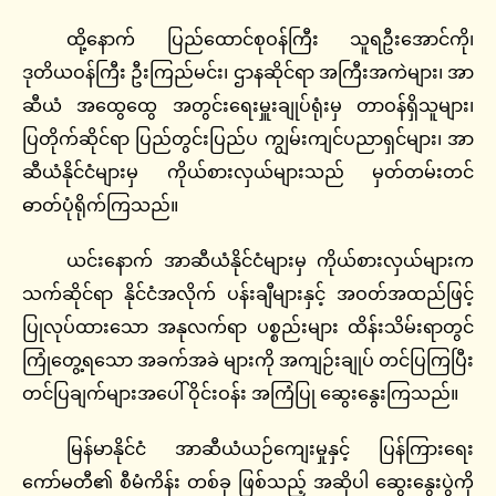
ထို့နောက် ပြည်ထောင်စုဝန်ကြီး သူရဦးအောင်ကို၊
ဒုတိယဝန်ကြီး ဦးကြည်မင်း၊ ဌာနဆိုင်ရာ အကြီးအကဲများ၊ အာ
ဆီယံ အထွေထွေ အတွင်းရေးမှူးချုပ်ရုံးမှ တာဝန်ရှိသူများ၊
ပြတိုက်ဆိုင်ရာ ပြည်တွင်းပြည်ပ ကျွမ်းကျင်ပညာရှင်များ၊ အာ
ဆီယံနိုင်ငံများမှ ကိုယ်စားလှယ်များသည် မှတ်တမ်းတင်
ဓာတ်ပုံရိုက်ကြသည်။
ယင်းနောက် အာဆီယံနိုင်ငံများမှ ကိုယ်စားလှယ်များက
သက်ဆိုင်ရာ နိုင်ငံအလိုက် ပန်းချီများနှင့် အဝတ်အထည်ဖြင့်
ပြုလုပ်ထားသော အနုလက်ရာ ပစ္စည်းများ ထိန်းသိမ်းရာတွင်
ကြုံတွေ့ရသော အခက်အခဲ များကို အကျဉ်းချုပ် တင်ပြကြပြီး
တင်ပြချက်များအပေါ် ဝိုင်းဝန်း အကြံပြု ဆွေးနွေးကြသည်။
မြန်မာနိုင်ငံ အာဆီယံယဉ်ကျေးမှုနှင့် ပြန်ကြားရေး
ကော်မတီ၏ စီမံကိန်း တစ်ခု ဖြစ်သည့် အဆိုပါ ဆွေးနွေးပွဲကို