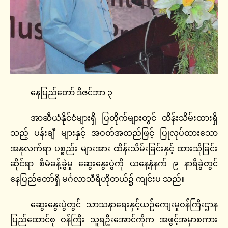
နေပြည်​တော် ဒီဇင်ဘာ ၃
အာဆီယံနိုင်ငံများရှိ ပြတိုက်များတွင် ထိန်းသိမ်းထားရှိ
သည့် ပန်းချီ များနှင့် အဝတ်အထည်ဖြင့် ပြုလုပ်ထားသော
အနုလက်ရာ ပစ္စည်း များအား ထိန်းသိမ်းခြင်းနှင့် ထားသိုခြင်း
ဆိုင်ရာ စီမံခန့်ခွဲမှု ဆွေးနွေးပွဲကို ယနေ့နံနက် ၉ နာရီခွဲတွင်
နေပြည်တော်ရှိ မင်္ဂလာသီရိဟိုတယ်၌ ကျင်းပ သည်။
ဆွေးနွေးပွဲတွင် သာသနာရေးနှင့်ယဉ်ကျေးမှုဝန်ကြီးဌာန
ပြည်ထောင်စု ဝန်ကြီး သူရဦးအောင်ကိုက အဖွင့်အမှာစကား