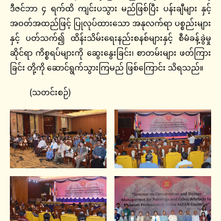
ဒီဇင်ဘာ ၄ ရက်ထိ ကျင်းပသွား မည်ဖြစ်ပြီး ပန်းချီများ နှင့်
အဝတ်အထည်ဖြင့် ပြုလုပ်ထားသော အနုလက်ရာ ပစ္စည်းများ
နှင့် ပတ်သက်၍ ထိန်းသိမ်းရေးနည်းစနစ်များနှင့် စီမံခန့်ခွဲမှု
ဆိုင်ရာ ကိစ္စရပ်များကို ဆွေးနွေးခြင်း၊ စာတမ်းများ ဖတ်ကြား
ခြင်း တို့ကို ဆောင်ရွက်သွားကြမည် ဖြစ်ကြောင်း သိရသည်။
(သတင်းစဉ်)