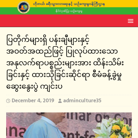
ပြတိုက်များရှိ ပန်းချီများနှင့်
အဝတ်အထည်ဖြင့် ပြုလုပ်ထားသော
အနုလက်ရာပစ္စည်းများအား ထိန်းသိမ်း
ခြင်းနှင့် ထားသိုခြင်းဆိုင်ရာ စီမံခန့်ခွဲမှု
ဆွေးနွေးပွဲ ကျင်းပ
December 4, 2019
adminculture35