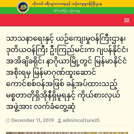
သာသနာရေးနှင့် ယဉ်ကျေးမှုဝန်ကြီးဌာန၊
ဒုတိယဝန်ကြီး ဦးကြည်မင်းက ဂျပန်နိုင်ငံ၊
အအိချိခရိုင်၊ နာဂိုယာမြို့တွင် မြန်မာနိုင်ငံ
အစိုးရမှ မြန်မာဂုဏ်ထူးဆောင်
ကောင်စစ်ဝန်အဖြစ် ခန့်အပ်ထားသည့်
မစ္စတာတိုရှိအိုနီရှိမူရနှင့် ကိုယ်စားလှယ်
အဖွဲ့အား လက်ခံတွေ့ဆုံ
December 11, 2019
adminculture35