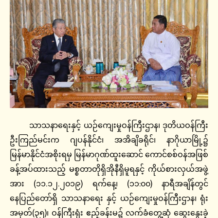
သာသနာရေးနှင့် ယဉ်ကျေးမှုဝန်ကြီးဌာန၊ ဒုတိယဝန်ကြီး
ဦးကြည်မင်းက ဂျပန်နိုင်ငံ၊ အအိချိခရိုင်၊ နာဂိုယာမြို့၌
မြန်မာနိုင်ငံအစိုးရမှ မြန်မာဂုဏ်ထူးဆောင် ကောင်စစ်ဝန်အဖြစ်
ခန့်အပ်ထားသည့် မစ္စတာတိုရှိအိုနီရှိမူရနှင့် ကိုယ်စားလှယ်အဖွဲ့
အား (၁၁.၁၂.၂၀၁၉) ရက်နေ့၊ (၁၁:၀၀) နာရီအချိန်တွင်
နေပြည်တော်ရှိ သာသနာရေး နှင့် ယဉ်ကျေးမှုဝန်ကြီးဌာန၊ ရုံး
အမှတ်(၃၅)၊ ဝန်ကြီးရုံး ဧည့်ခန်းမ၌ လက်ခံတွေ့ဆုံ ဆွေးနွေးခဲ့