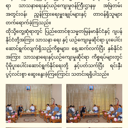
ရာ သာသနာရေးနှင့်ယဉ်ကျေးမှုဝန်ကြီးဌာနမှ အမြဲတမ်း
အတွင်းဝန်၊ ညွှန်ကြားရေးမှူးချုပ်များနှင့် တာဝန်ရှိသူများ
တက်ရောက်ခဲ့ကြသည်။
ထိုသို့တွေ့ဆုံရာတွင် ပြည်ထောင်စုသမ္မတမြန်မာနိုင်ငံနှင့် ဂျပန်
နိုင်ငံတို့အကြား သာသနာ ရေး နှင့် ယဉ်ကျေးမှုဆိုင်ရာ ပူးပေါင်း
ဆောင်ရွက်လျက်ရှိသည့်ကိစ္စများ၊ ရှေ့ဆက်လက်ပြီး နှစ်နိုင်ငံ
အကြား သာသနာရေးနှင့်ယဉ်ကျေးမှုဆိုင်ရာ ကိစ္စရပ်များတွင်
ပိုမိုပူးပေါင်းဆောင်ရွက်နိုင်ရေးတို့ နှင့်ပတ်သက်ပြီး ရင်းနှီး
ပွင့်လင်းစွာ ဆွေးနွေးခဲ့ကြကြောင်း သတင်းရရှိပါသည်။