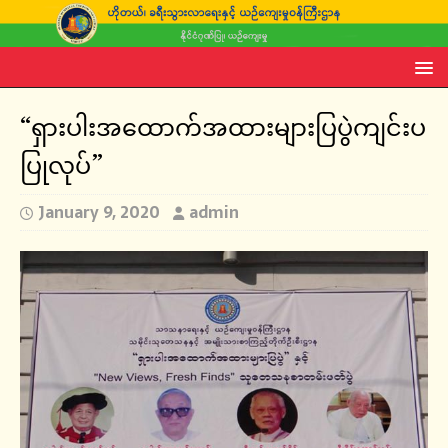
“ရှားပါးအထောက်အထားများပြပွဲကျင်းပ
ပြုလုပ်”
January 9, 2020
admin