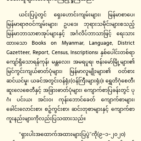
ယင်းပြပွဲတွင် ရှေးဟောင်းကျမ်းများ၊ မြန်မာစာပေ၊
မြန်မာရာဇဝင်ကျမ်းများ၊ ဥပဒေ၊ ဘုရားသမိုင်းများစသည့်
မြန်မာဘာသာစာအုပ်များနှင့် အင်္ဂလိပ်ဘာသာဖြင့် ရေးသား
ထားသော Books on Myanmar, Language, District
Gazetteer, Report, Census, Inscriptions၊ နှစ်ပေါင်းတစ်ရာ
ကျော်ရှိသောရန်ကုန်၊ မန္တလေး၊ အမရပူရ၊ ဗန်းမော်မြို့များ၏
မြင်ကွင်းကျယ်ဓာတ်ပုံများ၊ မြန်မာလူမျိုးများ၏ ဝတ်စား
ဆင်ယင်မှု၊ ယခင်အတွင်းဝန်ရုံး(ဝန်ကြီးများရုံး)၊ ရွှေတိဂုံစေတီ၊
ဆူးလေစေတီနှင့် အခြားဓာတ်ပုံများ၊ ကျောက်စာပြခန်းတွင် ပု
ဂံ၊ ပင်းယ၊ အင်းဝ၊ ကုန်းဘောင်ခေတ် ကျောက်စာများ၊
ခေါင်းလောင်းစာ၊ စဉ့်ကွင်းစာ၊ ဆင်းတုစာများနှင့် ကျောက်စာ
ကူးနည်းများကိုလည်းပြသထားသည်။
“ရှားပါးအထောက်အထားများပြပွဲ”ကို(၉-၁-၂၀၂၀)