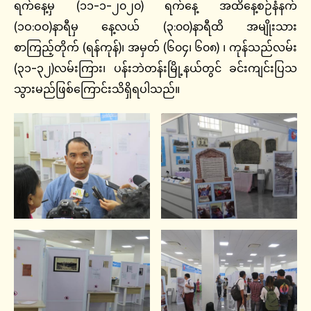
ရက်နေ့မှ (၁၁-၁-၂၀၂၀) ရက်နေ့ အထိနေ့စဉ်နံနက်
(၁ဝ:ဝဝ)နာရီမှ နေ့လယ် (၃:၀၀)နာရီထိ အမျိုးသား
စာကြည့်တိုက် (ရန်ကုန်)၊ အမှတ် (၆၀၄၊ ၆၀၈) ၊ ကုန်သည်လမ်း
(၃၁-၃၂)လမ်းကြား၊ ပန်းဘဲတန်းမြို့နယ်တွင် ခင်းကျင်းပြသ
သွားမည်ဖြစ်ကြောင်းသိရှိရပါသည်။