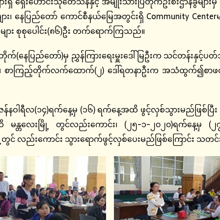
ရှေးဟောင်းသုတေသနနှင့် အမျိုးသားပြတိုက်ဦးစီးဌာနခွဲများမှ တ
ား၊ နေပြည်တော် ကောင်စီနယ်မြေအတွင်းရှိ Community Centerများ၊
ှူး များ စုစုပေါင်း(၈၆)ဦး တက်ရောက်ကြသည်။
ပြည်တော်)မှ ညွှန်ကြားရေးမှူးဒေါ်မြဦးက သင်တန်းနှင့်ပတ်သ
 စာကြည့်တိုက်လက်ထောက်(၂) ဒေါ်ရတနာဦးက အသံထွက်၍စာဖတ်ပြ
(၁၄)ရက်နေ့မှ (၁၆) ရက်နေ့အထိ ဖွင့်လှစ်သွားမည်ဖြစ်ပြီး အမျ
မန္တလေးမြို့ တွင်လည်းကောင်း၊ (၂၅-၁-၂၀၂၀)ရက်နေ့မှ (၂၇-
့တွင် လည်းကောင်း သွားရောက်ဖွင့်လှစ်ပေးမည်ဖြစ်ကြောင်း သတင်