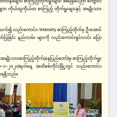
ာဝန်ခံများ၊ စာကြည့်တိုက်မှူးများ၊ အခြေခံပညာ ကျောင်း
 ကိုယ်ထူကိုယ်ထ စာကြည့် တိုက်မှူးများနှင့် အမျိုးသား
က်၍ လည်းကောင်း၊ Intensity စာကြည့်တိုက်မှ ဦးအောင်
ခြင်း နည်းလမ်း များကို လည်းကောင်းရှင်းလင်း ပြော
ိုးသားစာကြည့်တိုက်(နေပြည်တော်)မှ စာကြည့်တိုက်မှူး
၁-၂၀၂၀)ရက်နေ့ အထိစစ်ကိုင်းမြို့တွင် လည်းကောင်း၊
းရရှိသည်။