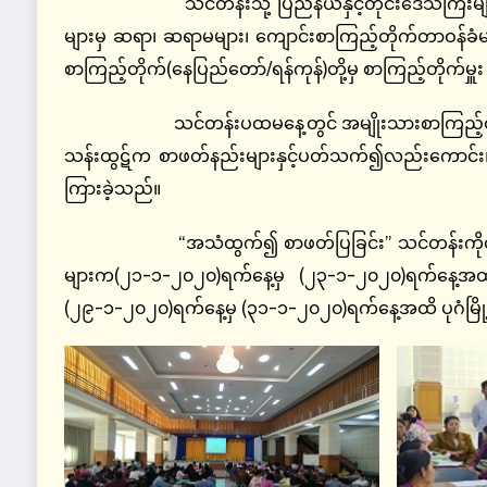
သင်တန်းသို့ ပြည်နယ်နှင့်တိုင်းဒေသကြီးများရှိ 
များမှ ဆရာ၊ ဆရာမများ၊ ကျောင်းစာကြည့်တိုက်တာဝန်ခံမျ
စာကြည့်တိုက်(နေပြည်တော်/ရန်ကုန်)တို့မှ စာကြည့်တိုက်မ
သင်တန်းပထမနေ့တွင် အမျိုးသားစာကြည့်တိုက်(နေ
သန်းထွဋ်က စာဖတ်နည်းများနှင့်ပတ်သက်၍လည်းကောင်း၊
ကြားခဲ့သည်။
“အသံထွက်၍ စာဖတ်ပြခြင်း” သင်တန်းကိုဇန်နဝါရီလ
များက(၂၁-၁-၂၀၂၀)ရက်နေ့မှ (၂၃-၁-၂၀၂၀)ရက်နေ့အထိ 
(၂၉-၁-၂၀၂၀)ရက်နေ့မှ (၃၁-၁-၂၀၂၀)ရက်နေ့အထိ ပုဂံမြို