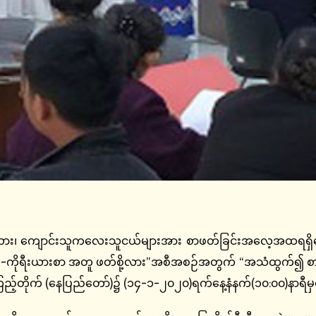
ောင်းသူကလေးသူငယ်များအား စာဖတ်ခြင်းအလေ့အထရရှိစေရန် 
ံ-ကိုရီးယားစာ အတူ ဖတ်စို့လား”အစီအစဉ်အတွက် “အသံထွက်၍ စာဖတ
ြည့်တိုက် (နေပြည်တော်)၌ (၁၄-၁-၂၀၂၀)ရက်နေ့နံနက်(၁၀:၀၀)နာရီမှစ