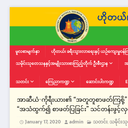
မူလစာမျက်နှာ
ဟိုတယ်၊ ခရီးသွားလာရေးနှင့် ယဉ်ကျေးမှုဝန်က
သမိုင်းသုတေသနနှင့်အမျိုးသားစာကြည့်တိုက် ဦးစီးဌာန
အ
သတင်း
ကြေညာကဏ္ဍ
ဆောင်းပါးကဏ္ဍ
E
အာဆီယံ-ကိုရီးယား၏ “အတူတူစာဖတ်ကြစို့
“အသံထွက်၍ စာဖတ်ပြခြင်း” သင်တန်းဖွင့်လှ
January 17, 2020
admin
သတင်း
သမိုင်းသ
,