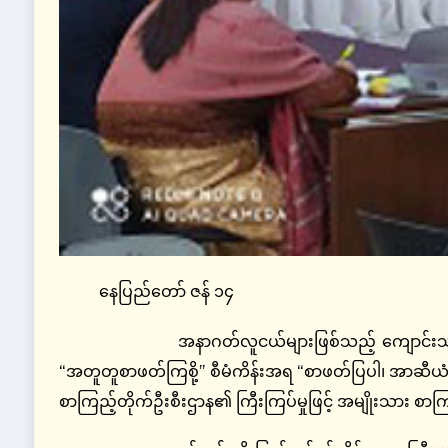
နေပြည်တော် ဇန် ၁၄
အနာဂတ်လူငယ်များဖြစ်သည့် ကျောင်းသား၊ ကျ
“အတူတူစာဖတ်ကြစို့” စီမံကိန်းအရ “စာဖတ်ပြပါ၊ အာဆီယ
စာကြည့်တိုက်ဦးစီးဌာန၏ ကြီးကြပ်မှုဖြင့် အမျိုးသား စာက