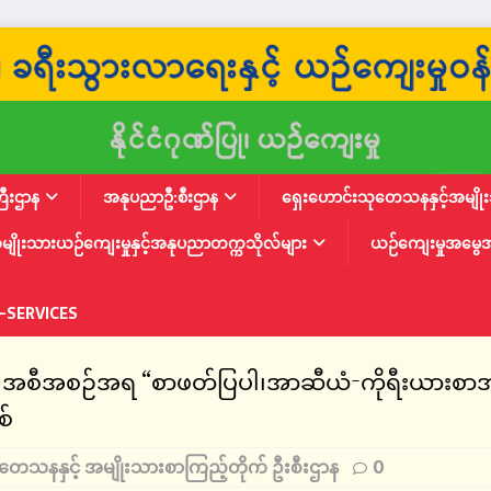
ြီးဌာန
အနုပညာဦ:စီးဌာန
ရှေးဟောင်းသုတေသနနှင့်အမျိုးသ
မျိုးသားယဉ်ကျေးမှုနှင့်အနုပညာတက္ကသိုလ်များ
ယဉ်ကျေးမှုအမွေ
-SERVICES
” အစီအစဉ်အရ “စာဖတ်ပြပါ၊အာဆီယံ-ကိုရီးယားစာ
စ်
ုတေသနနှင့် အမျိုးသားစာကြည့်တိုက် ဦးစီးဌာန
0