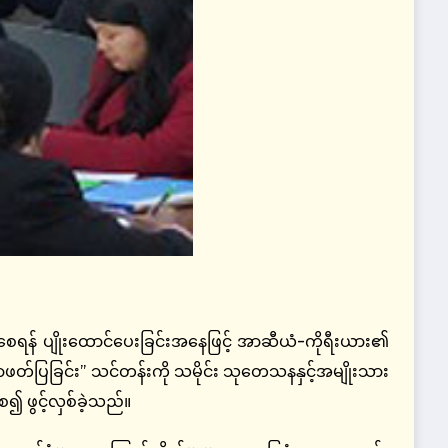
ပျိုးထောင်ပေးခြင်းအနေဖြင့် အာဆီယံ-ကိုရီးယား၏
်ပြခြင်း” သင်တန်းကို သမိုင်း သုတေသနနှင့်အမျိုးသား
၍ ဖွင့်လှစ်ခဲ့သည်။