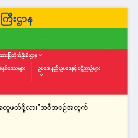
ားပြတိုက်ဦးစီးဌာန
အနှစ်ဒေသများ
ဥပဒေ၊ နည်းဥပဒေနှင့် ပဋိညာဉ်များ
အတူဖတ်စို့လား”အစီအစဉ်အတွက်