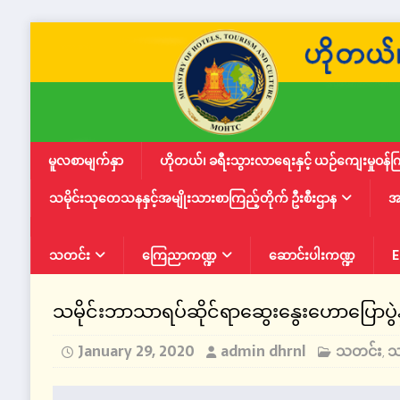
မူလစာမျက်နှာ
ဟိုတယ်၊ ခရီးသွားလာရေးနှင့် ယဉ်ကျေးမှုဝန်က
သမိုင်းသုတေသနနှင့်အမျိုးသားစာကြည့်တိုက် ဦးစီးဌာန
အ
သတင်း
ကြေညာကဏ္ဍ
ဆောင်းပါးကဏ္ဍ
E
သမိုင်းဘာသာရပ်ဆိုင်ရာဆွေးနွေးဟောပြောပွဲန
January 29, 2020
admin dhrnl
သတင်း
သ
,