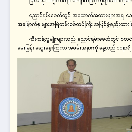
မြန်မာနိုင်ငံတွင် စကျင်ကျောက်ဖြင့် ဘုရားဆင်းတုတေ
ညောင်ရမ်းခေတ်တွင် အထောက်အထားများအရ သွေးသောက်
အမြှောက်စု များအမြဲတမ်းစစ်တပ်ကြီး အဖြစ်ဖွဲ့စည်းထားခြ
ကိုးကန့်လူမျိုးများသည် ညောင်ရမ်းခေတ်တွင် စတင်ပေ
မေးမြန်း ဆွေးနွေးကြကာ အခမ်းအနားကို နေ့လည် ၁၁နာရီ ၄၅ 