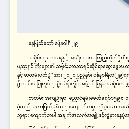
နေပြည်တော် ဇန်နဝါရီ ၂၉
သမိုင်းသုတေသနနှင့် အမျိုးသားစာကြည့်တိုက်ဦးစီးဌာ
ပညာရှင်ကြီးများ၏ သမိုင်းဘာသာရပ်ဆိုင်ရာဆွေးနွေးဟောပ
နှင့် စာတမ်းဖတ်ပွဲ´´အား ၂၀၂၀ပြည့်နှစ်၊ ဇန်နဝါရီလ(၂၉)ရက
၌ ကျင်းပ ပြုလုပ်ရာ ဦးသိန်းလှိုင် အဖွဲ့ဝင်၊မြန်မာသမိုင်
စာတမ်း အကျဉ်းမှာ ညောင်ရမ်းခေတ်ခရစ်၁၅၉၈-၁၇၅၂ ဖ
ခဲ့သည် မဟာမြတ်မုနိဘုရားကျောက်စာမှ ရရှိခဲ့သော အသိ
ဘုရား ကျောက်စာပါ အချက်အလက်အချို့နှင့်လွဲမှားနေပုံအ