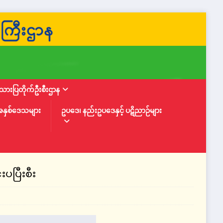
ားပြတိုက်ဦးစီးဌာန
အနှစ်ဒေသများ
ဥပဒေ၊ နည်းဥပဒေနှင့် ပဋိညာဉ်များ
ပပြီးစီး