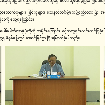
ာ်ထုလုပ်ခြင်း၊ ညောင်ရမ်းခေတ်တွင်မှ စတင် ထုလုပ်ခဲ့ခြင်း ဖြစ်ပါကြ
စုများ၊ မြင်းစုများ၊ သေနတ်တပ်ဖွဲ့များဖွဲ့စည်းထားပြီး အစဉ
င်းကို တွေ့ရကြောင်း။
ါ်ပေါက်လာခဲ့ပုံတို့ကို သမိုင်းကြောင်း နှင့်တကွရှင်းလင်းတင်ပြ
မိနစ်ခန့်တွင် အောင်မြင်စွာ ပြီးမြောက်ခဲ့ပါသည်။