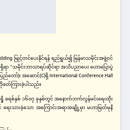
ng မြုင့်တင်ပေးနိုင်ရန် ရည်ရွယ်၍ မြန်မာသမိုင်းအဖွဲ့ဝင်
က်ရှိရာ “သမိုင်းဘာသာရပ်ဆိုင်ရာ အသိပညာပေး ဟောပြောပွဲ
နေပြည်တော်)၊ အဆောင်(C)ရှိ International Conference Hall
းကိုဖတ်ကြားခဲ့ပါသည်။
ို ခရစ်နှစ် ၁၆၀၇ ခုနှစ်တွင် အနောက်ဘက်လွန်မင်းရေးထိုး
င် ရေးသားခဲ့သော အကြောင်းအရာအချိုု့မှာ မဟာမြတ်မုနိ