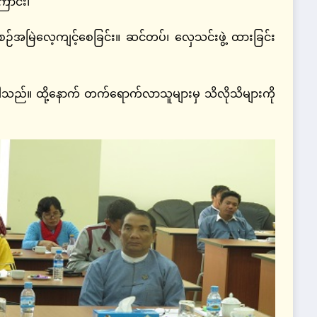
ောင်း၊
်အမြဲလေ့ကျင့်စေခြင်း။ ဆင်တပ်၊ လှေသင်းဖွဲ့ ထားခြင်း
ခဲ့ပါသည်။ ထို့နောက် တက်ရောက်လာသူများမှ သိလိုသိများကို