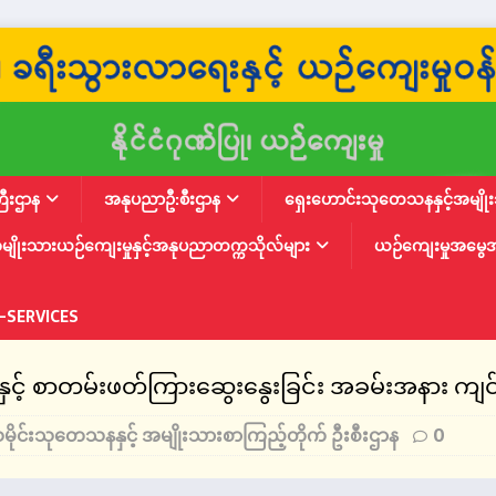
ြီးဌာန
အနုပညာဦ:စီးဌာန
ရှေးဟောင်းသုတေသနနှင့်အမျိုးသ
မျိုးသားယဉ်ကျေးမှုနှင့်အနုပညာတက္ကသိုလ်များ
ယဉ်ကျေးမှုအမွေ
-SERVICES
ှင့် စာတမ်းဖတ်ကြားဆွေးနွေးခြင်း အခမ်းအနား ကျင်း
မိုင်းသုတေသနနှင့် အမျိုးသားစာကြည့်တိုက် ဦးစီးဌာန
0