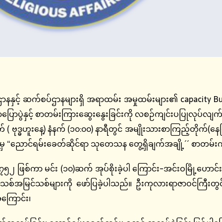
နနှင့် ဆက်စပ်ဌာနများရှိ အရာထမ်း အမှုထမ်းများ၏ capacity Buildi
ြောပွဲနှင့် စာတမ်းကြားဆွေးနွေးခြင်းကို လစဉ်ကျင်းပပြုလုပ်လျ
် ( ဗုဒ္ဓဟူးနေ့) နံနက် (၁၀:၀၀) နာရီတွင် အမျိုးသားစာကြည့်တိုက်(
းအဖွဲ့မှ “ညောင်ရမ်းခေတ်ဆိုင်ရာ သုတေသန တွေ့ရှိချက်အချို့´´ စာတမ်
ြစ်ကာ မင်း (၁၀)ဆက် အုပ်စိုးခဲ့ပါ ကြောင်း-အင်းဝမြို့ဟောင်းရှ
သစ်အမြင်သစ်များကို ဖော်ပြခဲ့ပါသည်။ ဦးကုလားရာဇာဝင်ကြီးတွ
ကြောင်း၊