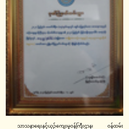
သာသနာရေးနှင့်ယှဉ်ကျေးမှုဝန်ကြီးဌာန၊ ဝန်ထမ်း