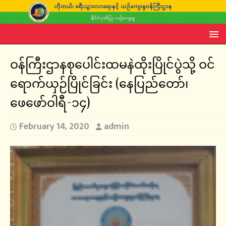
ဝန်ကြီးဌာနစုပေါင်းထမနဲထိုးပြိုင်ပွဲသို့ ဝင်
ရောက်ယှဉ်ပြိုင်ခြင်း (နေပြည်တော်၊
ဖေဖော်ဝါရီ-၁၄)
February 14, 2020
admin