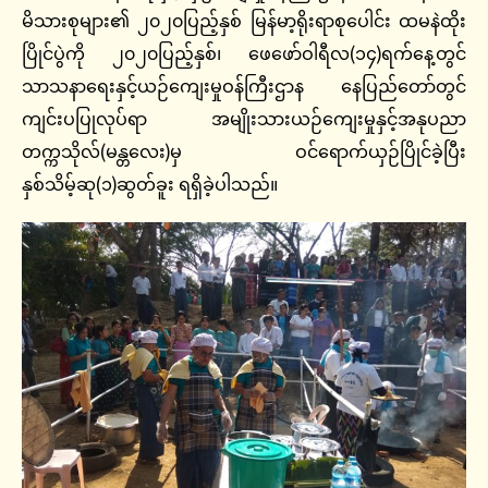
မိသားစုများ၏ ၂၀၂၀ပြည့်နှစ် မြန်မာ့ရိုးရာစုပေါင်း ထမနဲထိုး
ပြိုင်ပွဲကို ၂၀၂၀ပြည့်နှစ်၊ ဖေဖော်ဝါရီလ(၁၄)ရက်နေ့တွင်
သာသနာရေးနှင့်ယဉ်ကျေးမှုဝန်ကြီးဌာန နေပြည်တော်တွင်
ကျင်းပပြုလုပ်ရာ အမျိုးသားယဉ်ကျေးမှုနှင့်အနုပညာ
တက္ကသိုလ်(မန္တလေး)မှ ဝင်ရောက်ယှဉ်ပြိုင်ခဲ့ပြီး
နှစ်သိမ့်ဆု(၁)ဆွတ်ခူး ရရှိခဲ့ပါသည်။