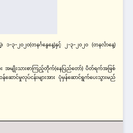
-၃-၂၀၂၀(တနင်္ဂနွေနေ့)နှင့် ၂-၃-၂၀၂၀ (တနင်္လာနေ့)
း အမျိုးသားစာကြည့်တိုက်(နေပြည်တော်) ပိတ်ရက်အဖြစ်
်ဆောင်မှုလုပ်ငန်းများအား ပုံမှန်ဆောင်ရွက်ပေးသွားမည်