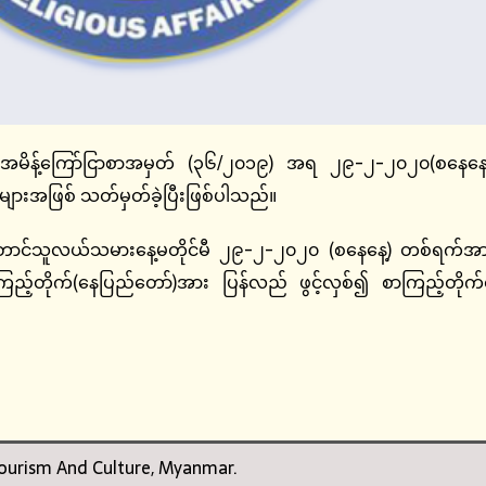
ါအမိန့်ကြော်ငြာစာအမှတ် (၃၆/၂၀၁၉) အရ ၂၉-၂-၂၀၂၀(စနေနေ့)၊ ၁
များအဖြစ် သတ်မှတ်ခဲ့ပြီးဖြစ်ပါသည်။
တူ တောင်သူလယ်သမားနေ့မတိုင်မီ ၂၉-၂-၂၀၂၀ (စနေနေ့) တစ်ရက်အာ
ည့်တိုက်(နေပြည်တော်)အား ပြန်လည် ဖွင့်လှစ်၍ စာကြည့်တိုက်ဝန
 Tourism And Culture, Myanmar.