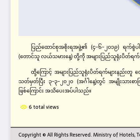
ပြည်ထောင်စုအစိုးရအဖွဲ့၏ (၄-၆-၂၀၁၉) ရက်စွဲပ
(တောင်သူ လယ်သမားနေ့) တို့ကို အများပြည်သူရုံးပိတ်ရက်
ထို့ကြောင့် အများပြည်သူရုံးပိတ်ရက်များနည်း
သတ်မှတ်ပြီး ၃-၃-၂၀၂၀ (အင်္ဂါနေ့)တွင် အမျိုးသားစာကြ
ဖြစ်ကြောင်း အသိပေးအပ်ပါသည်။
6 total views
Copyright © All Rights Reserved. Ministry of Hotels,