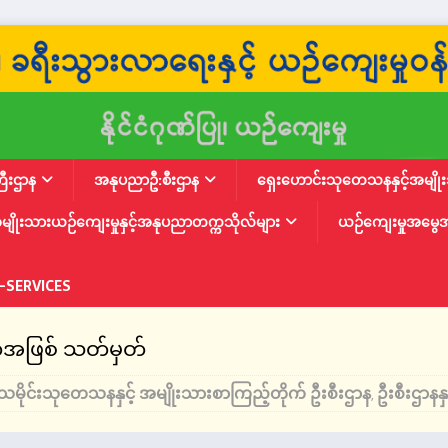
ြီးဌာန
အနုပညာဦ:စီးဌာန
ရှေးဟောင်းသုတေသနနှင့်အမျိုးသ
မျိုးသားယဉ်ကျေးမှုနှင့်အနုပညာတက္ကသိုလ်များ
ယဉ်ကျေးမှုအမွေ
-SERVICES
က်အဖြစ် သတ်မှတ်
သမိုင်းသုတေသနနှင့် အမျိုးသားစာကြည့်တိုက် ဦးစီးဌာန
ဦးစီးဌာန
,