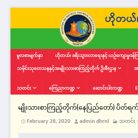
မူလစာမျက်နှာ
ဟိုတယ်၊ ခရီးသွားလာရေးနှင့် ယဉ်ကျေးမှုဝန်က
သမိုင်းသုတေသနနှင့်အမျိုးသားစာကြည့်တိုက် ဦးစီးဌာန
အ
သတင်း
ကြေညာကဏ္ဍ
ဆောင်းပါးကဏ္ဍ
E
မျိုးသားစာကြည့်တိုက်(နေပြည်တော်) ပိတ်ရ
February 28, 2020
admin dhrnl
သတင်း
,