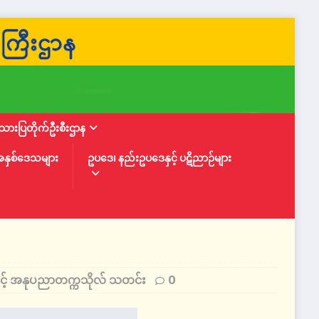
ားပြတိုက်ဦးစီးဌာန
အနှစ်ဒေသများ
ဥပဒေ၊ နည်းဥပဒေနှင့် ပဋိညာဉ်များ
နှင့် အနုပညာတက္ကသိုလ် သတင်း
0