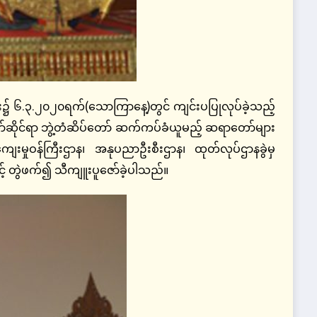
း၌ ၆.၃.၂၀၂၀ရက်(သောကြာနေ့)တွင် ကျင်းပပြုလုပ်ခဲ့သည့်
ိုင်ရာ ဘွဲ့တံဆိပ်တော် ဆက်ကပ်ခံယူမည့် ဆရာတော်များ
ေးမှုဝန်ကြီးဌာန၊ အနုပညာဦးစီးဌာန၊ ထုတ်လုပ်ဌာနခွဲမှ
ဖြင့် တွဲဖက်၍ သီကျူးပူဇော်ခဲ့ပါသည်။