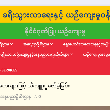
ြီးဌာန
အနုပညာဦ:စီးဌာန
ရှေးဟောင်းသုတေသနနှင့်အမျိုးသ
မျိုးသားယဉ်ကျေးမှုနှင့်အနုပညာတက္ကသိုလ်များ
ယဉ်ကျေးမှုအမွေ
-SERVICES
ေးများဖြင့် သီကျူးပူဇော်ခဲ့ခြင်း
အနုပညာဦးစီးဌာန
0
,