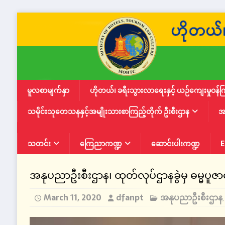
မူလစာမျက်နှာ
ဟိုတယ်၊ ခရီးသွားလာရေးနှင့် ယဉ်ကျေးမှုဝန်က
သမိုင်းသုတေသနနှင့်အမျိုးသားစာကြည့်တိုက် ဦးစီးဌာန
အ
သတင်း
ကြေညာကဏ္ဍ
ဆောင်းပါးကဏ္ဍ
E
အနုပညာဦးစီးဌာန၊ ထုတ်လုပ်ဌာနခွဲမှ ဓမ္မပူဇာတ
March 11, 2020
dfanpt
အနုပညာဦးစီးဌာန