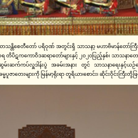
တသန္တိစေတီတော် ပရိဝုဏ် အတွင်းရှိ သာသနာ့ မဟာဗိမာန်တော်ကြီ
တိပိဋကကောဝိဒဆရာတော်များနှင့် ၂၀၂၀ပြည့်နှစ်၊ သာသနာတော်ဆ
ဆွမ်းဆက်ကပ်လှူဒါန်းပွဲ အခမ်းအနား တွင် သာသနာရေးနှင့်ယဉ်ကျ
ပူဇာတေးများကို မြန်မာ့ရိုးရာ တူရိယာ၊စောင်း၊ ဆိုင်းဝိုင်းကြီးတို့