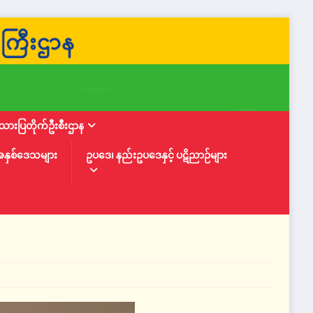
ားပြတိုက်ဦးစီးဌာန
အနှစ်ဒေသများ
ဥပဒေ၊ နည်းဥပဒေနှင့် ပဋိညာဉ်များ