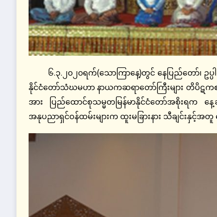
၆.၃.၂၀၂၀ရက်(သောကြာနေ့)တွင် နေပြည်တော်၊ ဥပ္ပါ
နိုင်ငံတော်သံဃမဟာ နာယကဆရာတော်ကြီးများ တိပိဋကစရ 
အား ပြည်ထောင်စုသမ္မတမြန်မာနိုင်ငံတော်အစိုးရက နေ့
အနုပညာရှင်ဝန်ထမ်းများက ထူးမခြားနား သီချင်းနှင့်အတူ ဓမ္မ