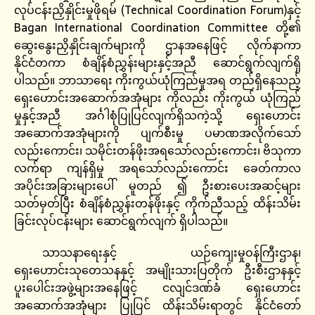
လုပ်ငန်းညှိနှိုင်းမှုဖိုရမ် (Technical Coordination Forum)နှင့်
Bagan International Coordination Committee တို့၏
ဆွေးနွေးညှိနှိုင်းချက်များကို ဌာနအနေဖြင့် လိုက်နာကာ
နိုင်ငံတကာ စံချိန်စံညွှန်းများနှင့်အညီ ဆောင်ရွက်လျက်ရှိ
ပါသည်။ ဘာသာရေး ကိုးကွယ်ယုံကြည်မှုအရ တည်ရှိနေသည့်
ရှေးဟောင်းအဆောက်အအုံများ ကိုလည်း ကိုးကွယ် ယုံကြည်
မှုနှင့်အညီ အင်္ဂါစုံပြုပြင်လျက်ရှိသကဲ့သို့ ရှေးဟောင်း
အဆောက်အအုံများကို ပျက်စီးမှု ပမာဏအလိုက်သော်
လည်းကောင်း၊ သမိုင်းတန်ဖိုးအရသော်လည်းကောင်း၊ ဗိသုကာ
လက်ရာ ကျန်ရှိမှု အရသော်လည်းကောင်း ခေတ်ကာလ
အပိုင်းအခြားများပေါ် မူတည် ၍ ဦးစားပေးအဆင့်များ
သတ်မှတ်ပြီး စံချိန်စံညွှန်းတန်ဖိုးနှင့် ကိုက်ညီသည့် ထိန်းသိမ်း
ခြင်းလုပ်ငန်းများ ဆောင်ရွက်လျက် ရှိပါသည်။
သာသနာရေးနှင့် ယဉ်ကျေးမှုဝန်ကြီးဌာန၊
ရှေးဟောင်းသုတေသနနှင့် အမျိုးသားပြတိုက် ဦးစီးဌာနနှင့်
ပူးပေါင်းအဖွဲ့များအနေဖြင့် ငလျင်ဒဏ်ခံ ရှေးဟောင်း
အဆောက်အအုံများ ပြုပြင် ထိန်းသိမ်းရာတွင် နိုင်ငံတော်