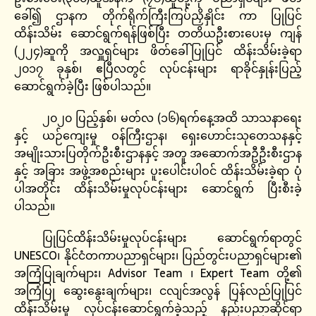
ခေါ်၍ ဌာနက တိုက်ရိုက်ကြီးကြပ်ညှိနှိုင်း ကာ ပြုပြင်
ထိန်းသိမ်း ဆောင်ရွက်ရန်ဖြစ်ပြီး တတိယဦးစားပေးမှ ကျန်
(၂၂၄)ဆူကို အလှူရှင်များ ဖိတ်ခေါ်ပြုပြင် ထိန်းသိမ်းခဲ့ရာ
၂၀၁၇ ခုနှစ်၊ ဧပြီလတွင် လုပ်ငန်းများ ရာခိုင်နှုန်းပြည့်
ဆောင်ရွက်ခဲ့ပြီး ဖြစ်ပါသည်။
၂၀၂၀ ပြည့်နှစ်၊ မတ်လ (၁၆)ရက်နေ့အထိ သာသနာရေး
နှင့် ယဉ်ကျေးမှု ဝန်ကြီးဌာန၊ ရှေးဟောင်းသုတေသနနှင့်
အမျိုးသားပြတိုက်ဦးစီးဌာနနှင့် အတူ အဆောက်အဦဦးစီးဌာန
နှင့် အခြား အဖွဲ့အစည်းများ ပူးပေါင်းပါဝင် ထိန်းသိမ်းခဲ့ရာ ပုံ
ပါအတိုင်း ထိန်းသိမ်းမှုလုပ်ငန်းများ ဆောင်ရွက် ပြီးစီးခဲ့
ပါသည်။
ပြုပြင်ထိန်းသိမ်းမှုလုပ်ငန်းများ ဆောင်ရွက်ရာတွင်
UNESCO၊ နိုင်ငံတကာပညာရှင်များ၊ ပြည်တွင်းပညာရှင်များ၏
အကြံပြုချက်များ၊ Advisor Team ၊ Expert Team တို့၏
အကြံပြု ဆွေးနွေးချက်များ၊ ငလျင်အလွန် ပြန်လည်ပြုပြင်
ထိန်းသိမ်းမှု လုပ်ငန်းဆောင်ရွက်ခဲ့သည့် နည်းပညာဆိုင်ရာ