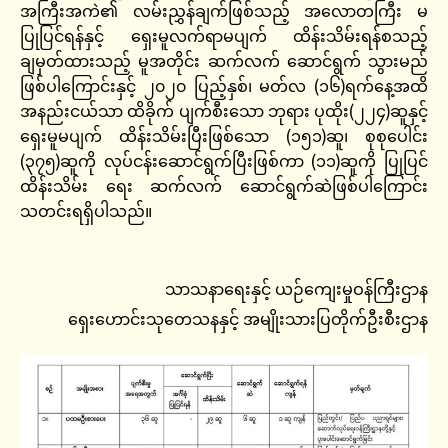
အကြီးအကဲ၏ လမ်းညွှန်ချက်ဖြစ်သည့် အလောတကြီး မ
ပြုပြင်ရန်နှင့် ရှေးမူလက်ရာမပျက် ထိန်းသိမ်းရန်စသည့်
ချမှတ်ထားသည့် မူအတိုင်း ဆက်လက် ဆောင်ရွက် သွားမည်
ဖြစ်ပါကြောင်းနှင့် ၂၀၂၀ ပြည့်နှစ်၊ မတ်လ (၁၆)ရက်နေ့အထိ
အနည်းငယ်သာ ထိခိုက် ပျက်စီးသော ဘုရား ပုထိုး(၂၂၄)ဆူနှင့်
ရှေးမူမပျက် ထိန်းသိမ်းပြီးဖြစ်သော (၁၅၁)ဆူ၊ စုစုပေါင်း
(၃၇၅)ဆူကို လုပ်ငန်းဆောင်ရွက်ပြီးဖြစ်ကာ (၁၁)ဆူကို ပြုပြင်
ထိန်းသိမ်း ရေး ဆက်လက် ဆောင်ရွက်ဆဲဖြစ်ပါကြောင်း
သတင်းရရှိပါသည်။
သာသနာရေးနှင့် ယဉ်ကျေးမှုဝန်ကြီးဌာန
ရှေးဟောင်းသုတေသနနှင့် အမျိုးသားပြတိုက်ဦးစီးဌာန