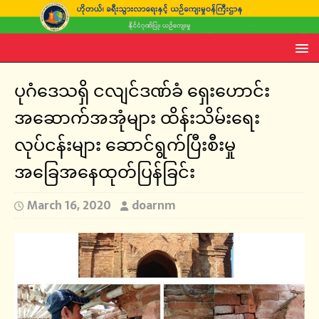
ပုဂံဒေသရှိ ငလျင်ဒဏ်ခံ ရှေးဟောင်း
အဆောက်အအုံများ ထိန်းသိမ်းရေး
လုပ်ငန်းများ ဆောင်ရွက်ပြီးစီးမှု
အခြေအနေထုတ်ပြန်ခြင်း
March 16, 2020
doarnm