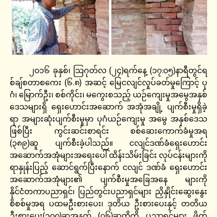
၂၀၁၆ ခုနှစ်၊ သြဂုတ်လ (၂၄)ရက်နေ့ (၁၇:၀၅)နာရီတွင်ရ
စ်ချ်စတာစကေး (၆.၈) အဆင့် မြေငလျင်လှုပ်ခတ်မှုကြောင့် ပု
ဂံ၊ မြောက်ဦး၊ စစ်ကိုင်း၊ မကွေးစသည့် ယဉ်ကျေးမှုအမွေအနှစ်
ဒေသများရှိ ရှေးဟောင်းအဆောက် အအုံအချို့ ပျက်စီးမှုရှိခဲ့
ရာ အများဆုံးပျက်စီးမှုမှာ ပုဂံယဉ်ကျေးမှု အမွေ အနှစ်ဒေသ
ဖြစ်ပြီး ကွင်းဆင်းစာရင်း စစ်ဆေးကောက်ခံမှုအရ
(၃၈၉)ဆူ ပျက်စီးခဲ့ပါသည်။ ငလျင်ဒဏ်ခံရှေးဟောင်း
အဆောက်အအုံများအရေးပေါ် ထိန်းသိမ်းခြင်း လုပ်ငန်းများကို
ရာနှုန်းပြည့် ဆောင်ရွက်ပြီးနောက် ငလျင် ဒဏ်ခံ ရှေးဟောင်း
အဆောက်အအုံများ၏ ပျက်စီးမှုအခြေအနေ များကို
နိုင်ငံတကာပညာရှင်၊ ပြည်တွင်းပညာရှင်များ ညှိနှိုင်းဆွေးနွေး
စိစစ်မှုအရ ပထမဦးစားပေး၊ ဒုတိယ ဦးစားပေးနှင့် တတိယ
ဦးစားပေး(၃၀၀)ဆူအနက် (၇၆)ဆူတို့ကို ပညာရှင်များ ဖိတ်