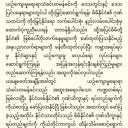
ယဉ်ကျေးမှုရေးရာသံခင်းတမန်ခင်းကို ဒေသတွင်းနှင့် ဒေသ
ပြင်ပနေရာများတွင်ပါ တိုးမြှင့်ဆောင်ရွက်ရန်၊ မိမိနိုင်ငံ၏ ဂုဏ်
သတင်းကို တိုးမြှင့်နိုင်ရေး ဘက်ပေါင်းစုံ၊ နည်းလမ်းပေါင်းစုံမှ
ထောက်ပံ့ကူညီပေးရန် တာဝန်ရှိပါသည်။ ထို့အပြင်မိမိတို့
နိုင်ငံ၏ ဖြစ်ပေါ်တိုးတက်နေမှုများကို ဖော်ထုတ်ပြသနိုင်မည့်
အနုပညာလက်ရာများကို ဖန်တီးထုတ်လုပ်ပြီး ကမ္ဘာအရပ်ရပ်
မှ နိုင်ငံများနှင့် ယဉ်ကျေးမှု ဖလှယ်ရေး လုပ်ငန်းများ
ဆောင်ရွက်ကြရန်၊ အပြန်အလှန်ရင်းနှီးချစ်ကြည်မှုများ
တည်ဆောက်ကြရန်လည်း အထူးလိုအပ်လှပါသည်။
ယနေ့ခေတ်အချိန်အခါတွင် ယဉ်ကျေးမှုရေးရာ
သံခင်းတမန်ခင်းသည် အထူးအရေးပါသော ကဏ္ဍတစ်ရပ်
ဖြစ်လာပြီး နိုင်ငံတစ်နိုင်ငံ၏ ဂုဏ်သိက္ခာနှင့် ရပ်တည်ချက်ကို
ကိုယ်စားပြု ဖော်ပြလာနိုင်ပြီ ဖြစ်ပါသည်။ အထက်တွင် ဖော်ပြ
ခဲ့သည့်အတိုင်း နိုင်ငံသားတိုင်းသည် မိမိနိုင်ငံ၏ ဂုဏ်သိက္ခာနှင့်
ရပ်တည်ချက်ကို ကိုယ်တိုင်ကာကွယ် ထိန်းသိမ်းစောင့်ရှောက်