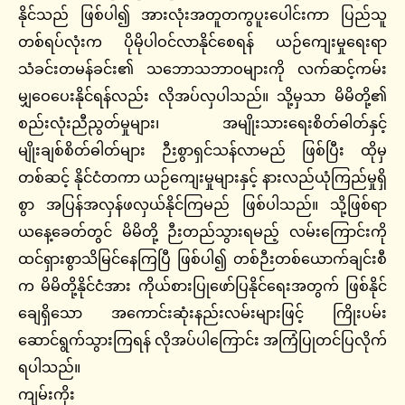
နိုင်သည် ဖြစ်ပါ၍ အားလုံးအတူတကွပူးပေါင်းကာ ပြည်သူ
တစ်ရပ်လုံးက ပိုမိုပါဝင်လာနိုင်စေရန် ယဉ်ကျေးမှုရေးရာ
သံခင်းတမန်ခင်း၏ သဘောသဘာဝများကို လက်ဆင့်ကမ်း
မျှဝေပေးနိုင်ရန်လည်း လိုအပ်လှပါသည်။ သို့မှသာ မိမိတို့၏
စည်းလုံးညီညွတ်မှုများ၊ အမျိုးသားရေးစိတ်ဓါတ်နှင့်
မျိုးချစ်စိတ်ဓါတ်များ ဉီးစွာရှင်သန်လာမည် ဖြစ်ပြီး ထိုမှ
တစ်ဆင့် နိုင်ငံတကာ ယဉ်ကျေးမှုများနှင့် နားလည်ယုံကြည်မှုရှိ
စွာ အပြန်အလှန်ဖလှယ်နိုင်ကြမည် ဖြစ်ပါသည်။ သို့ဖြစ်ရာ
ယနေ့ခေတ်တွင် မိမိတို့ ဉီးတည်သွားရမည့် လမ်းကြောင်းကို
ထင်ရှားစွာသိမြင်နေကြပြီ ဖြစ်ပါ၍ တစ်ဉီးတစ်ယောက်ချင်းစီ
က မိမိတို့နိုင်ငံအား ကိုယ်စားပြုဖော်ပြနိုင်ရေးအတွက် ဖြစ်နိုင်
ချေရှိသော အကောင်းဆုံးနည်းလမ်းများဖြင့် ကြိုးပမ်း
ဆောင်ရွက်သွားကြရန် လိုအပ်ပါကြောင်း အကြံပြုတင်ပြလိုက်
ရပါသည်။
ကျမ်းကိုး