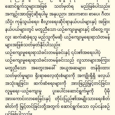
ဆောင်ရွက်သူများအဖြစ် သတ်မှတ်ရ မည်ဖြစ်ပါသည်။
အကျဉ်းအားဖြင့်ဆိုရပါမူ အနုပညာ၊ အားကစား၊ စာပေ၊ ဂီတ၊
သိပ္ပံ၊ ကုန်သွယ်ရေး၊ စီးပွားရေးဆိုင်ရာနယ်ပယ်များနှင့် အခြား
နယ်ပယ်များတွင် မတူညီသော ယဉ်ကျေးမှုများနှင့် ထိတွေ့ ကူး
လူး ဆက်ဆံခဲ့ရသူ မည်သူကိုမဆို ယဉ်ကျေးမှုရေးရာသံတမန်
များအဖြစ်သတ်မှတ်နိုင်ပါသည်။
ယဉ်ကျေးမှုရေးရာသံခင်းတမန်ခင်းနှင့် ၎င်း၏အရေးပါပုံ
ယဉ်ကျေးမှုရေးရာသံခင်းတမန်ခင်းသည် လူသားများအကြား
မတူညီသော အတွေးအခေါ် အယူအဆများ၊ တန်ဖိုးထား
သတ်မှတ်မှုများ၊ ရိုးရာဓလေ့ထုံးစံများကို အကျိုးရှိရှိ ဖလှယ်
အသုံးချခြင်း၊ ဆက်ဆံရေးများကို အားဖြည့်မြှင့်တင်ခြင်း၊
လူမှုရေး-ယဉ်ကျေးမှု ပူးပေါင်းဆောင်ရွက်မှုကို ပိုမို
အားကောင်းလာစေခြင်းနှင့် တိုင်းပြည်၏အမျိုးသားရေးစိတ်
ဓါတ်ကို မြှင့်တင်ခြင်းတို့အတွက် ဆောင်ရွက်သော လုပ်ငန်းစဉ်
ပင်ဖြစ်ပါသည်။