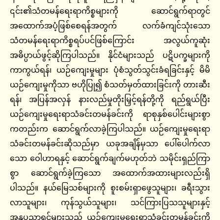
၎င်း၏သံတမန်ရေးရာကိစ္စများကို ဆောင်ရွက်ရာတွင်
အထောက်အပံ့ဖြစ်စေရန်အတွက် လက်ခံကျင်သုံးသော
သံတမန်ရေးရာကိစ္စရပ်ပင်ဖြစ်ကြောင်း အလွယ်ကူဆုံး
အဓိပ္ပာယ်ဖွင့်ဆိုကြပါသည်။ နိုင်ငံများသည် ပဋိပက္ခများကို
ကာကွယ်ရန်၊ ယဉ်ကျေးမှုများ ပုံစံသွတ်သွင်းခံရခြင်းနှင့် မိမိ
ယဉ်ကျေးမှုကိုသာ ဗဟိုပြု၍ စံသတ်မှတ်ထားခြင်းကို တားဆီး
ရန်၊ အပြန်အလှန် နားလည်မှုတိုးမြှင့်ရန်တို့ကို ရည်ရွယ်ပြီး
ယဉ်ကျေးမှုရေးရာသံခင်းတမန်ခင်းကို ရာစုနှစ်ပေါင်းများစွာ
ကတည်းက ဆောင်ရွက်လာခဲ့ကြပါသည်။ ယဉ်ကျေးမှုရေးရာ
သံခင်းတမန်ခင်းဆိုသည်မှာ ယခုအချိန်မှသာ ပေါ်ပေါက်လာ
သော ဝေါဟာရနှင့် ဆောင်ရွက်ချက်မဟုတ်ဘဲ သမိုင်းရှည်ကြာ
စွာ ဆောင်ရွက်ခဲ့ကြသော အထောက်အထားများလည်းရှိ
ပါသည်။ နယ်မြေသစ်များကို စူးစမ်းရှာဖွေသူများ၊ ခရီးသွား
လာသူများ၊ ကုန်သွယ်သူများ၊ သင်ကြားပြသသူများနှင့်
အနုပညာရှင်များသည် ယဉ်ကျေးမှုရေးရာသံခင်းတမန်ခင်းကို