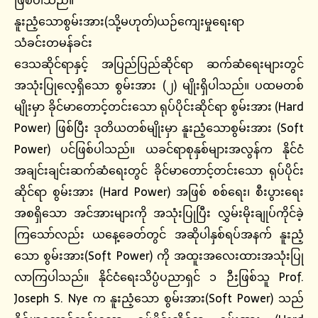
နူးညံ့သောစွမ်းအား(သို့မဟုတ်)ယဉ်ကျေးမှုရေးရာ
သံခင်းတမန်ခင်း
ဒေသဆိုင်ရာနှင့် အပြည်ပြည်ဆိုင်ရာ ဆက်ဆံရေးများတွင်
အသုံးပြုလေ့ရှိသော စွမ်းအား (၂) မျိုးရှိပါသည်။ ပထမတစ်
မျိုးမှာ ခိုင်မာတောင့်တင်းသော ရုပ်ပိုင်းဆိုင်ရာ စွမ်းအား (Hard
Power) ဖြစ်ပြီး ဒုတိယတစ်မျိုးမှာ နူးညံ့သောစွမ်းအား (Soft
Power) ပင်ဖြစ်ပါသည်။ ယခင်ရာစုနှစ်များအလွန်က နိုင်ငံ
အချင်းချင်းဆက်ဆံရေးတွင် ခိုင်မာတောင့်တင်းသော ရုပ်ပိုင်း
ဆိုင်ရာ စွမ်းအား (Hard Power) အဖြစ် စစ်ရေး၊ စီးပွားရေး
အစရှိသော အင်အားများကို အသုံးပြုပြီး လွှမ်းမိုးချုပ်ကိုင်ခဲ့
ကြသော်လည်း ယနေ့ခေတ်တွင် အဆိုပါနှစ်ရပ်အနက် နူးညံ့
သော စွမ်းအား(Soft Power) ကို အထူးအလေးထားအသုံးပြု
လာကြပါသည်။ နိုင်ငံရေးသိပ္ပံပညာရှင် ၁ ဉီးဖြစ်သူ Prof.
Joseph S. Nye က နူးညံ့သော စွမ်းအား(Soft Power) သည်