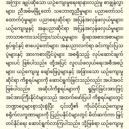
အကြား ချုပ်ဆိုသော ယဉ်ကျေးမှုရေးရာနားလည်မှု စာချွန်လွှာ
များ၊ ညီအစ်မမြို့တော် သဘောတူညီမှုများ၊ ပညာတော်သင်
ထောက်ပံ့မှုများ၊ ပညာရေးဆိုင်ရာ အပြန်အလှန်ဖလှယ်မှုများ၊
ယဉ်ကျေးမှုနှင့် အနုပညာဆိုင်ရာ အပြန်အလှန်ဖလှယ်မှုများ၊
ဘာသာစကားသင်ကြား/သင်ယူမှုများ၊ ရိုးရာအစားအစာများ၊
ရုပ်ရှင်နှင့် စာပေပွဲတော်များ၊ အနုပညာလက်ရာ ခင်းကျင်းပြသ
ပွဲများနှင့် အားကစားပြိင်ပွဲများ အစရှိသည့် လုပ်ဆောင်ချက်
များပင် ဖြစ်ပါသည်။ ထို့အပြင် လူငယ်ဖလှယ်ရေးအစီအစဉ်
များ၊ ယဉ်ကျေးမှု ဖျော်ဖြေပွဲများနှင့် အခြားသော ယဉ်ကျေးမှု
ဆိုင်ရာ ကိစ္စရပ်များကို ဆောင်ရွက်ခြင်းသည်လည်း အပါအဝင်
ဖြစ်ပါသည်။ အဆိုပါကိစ္စရပ်များကို ရှုမြင်ခြင်းအားဖြင့်
အင်အားကြီးနိုင်ငံများသည် အထက်ဖော်ပြပါ ကိစ္စရပ်များတွင်
ဘဏ္ဍာငွေများစွာသုံးစွဲပြီး ၎င်းတို့၏ ကိုယ်ပိုင်ယဉ်ကျေးမှု
စရိုက်လက္ခဏာများကို ပြည်ပနိုင်ငံများတွင် မိတ်ဆက်ကာ မြှင့်
တင်နိုင်ရေး ဆောင်ရွက်လာကြပါသည်။ သို့ဖြစ်ရာ ယဉ်ကျေးမှု