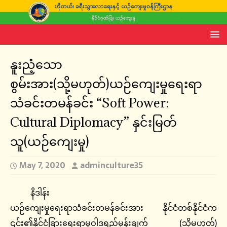
နူးညံ့သော
စွမ်းအား(သို့မဟုတ်)ယဉ်ကျေးမှုရေးရာ
သံခင်းတမန်ခင်း “Soft Power:
Cultural Diplomacy” နှင်းမြတ်
သူ(ယဉ်ကျေးမှု)
May 7, 2020
adminculture35
နိဒါန်း
ယဉ်ကျေးမှုရေးရာသံခင်းတမန်ခင်းအား နိုင်ငံတစ်နိုင်ငံက
၎င်း၏နိုင်ငံခြားရေးရာမူဝါဒရည်မှန်းချက် (သို့မဟုတ်)