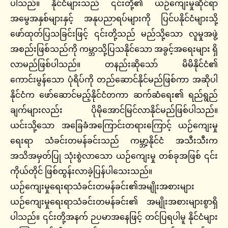
ပါသည်။ နိုင်ငံများသည် ၎င်းတို့၏ ယဉ်ကျေးမှုဆိုင်ရာ
အမွေအနှစ်များနှင့် အနုပညာရပ်များကို ပြင်ပနိုင်ငံများသို့
ဖော်ထုတ်ပြသခြင်းဖြင့် ၎င်းတို့သည် မည်သို့သော လူမှုအဖွဲ့
အစည်းဖြစ်သည်ကို ကမ္ဘာသို့ပြသနိုင်သော အခွင့်အရေးများ ရှိ
လာမည်ဖြစ်ပါသည်။ တနည်းဆိုသော် မိမိနိုင်ငံ၏
ကောင်းမွန်သော ပုံရိပ်ကို တည်ဆောင်နိုင်မည်ဖြစ်ကာ အဆိုပါ
နိုင်ငံက ဖော်ဆောင်မည့်နိုင်ငံတကာ ဆက်ဆံရေး၏ ရည်ရွည်
ချက်များလည်း ပိုမိုအောင်မြင်လာနိုင်မည်ဖြစ်ပါသည်။
ယင်းသို့သော အခြေခံအကြောင်းတရားကြောင့် ယဉ်ကျေးမှု
ရေးရာ သံခင်းတမန်ခင်းသည် ကမ္ဘာ့နိုင်ငံ အသီးသီးက
အသိအမှတ်ပြု သုံးစွဲလာသော ယဉ်ကျေးမှု တစ်ခုအဖြစ် ၎င်း
ကိုယ်တိုင် ဖြစ်ထွန်းလာခဲ့ပြန်ပါသေးသည်။
ယဉ်ကျေးမှုရေးရာသံခင်းတမန်ခင်း၏အမျိုးအစားများ
ယဉ်ကျေးမှုရေးရာသံခင်းတမန်ခင်း၏ အမျိုးအစားများစွာရှိ
ပါသည်။ ၎င်းတို့အနက် ဉပမာအနေဖြင့် တင်ပြရပါမူ နိုင်ငံများ