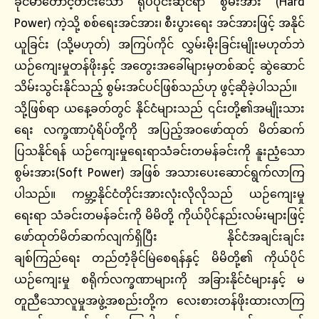
ခိုင်မာတောင့်တင်းသော ရုပ်ပိုင်းဆိုင်ရာ စွမ်းအား (Hard
Power) ကဲ့သို့ စစ်ရေးအင်အား၊ စီးပွားရေး အင်အားဖြင့် အနိုင်
ယူခြင်း (သို့မဟုတ်) အကြပ်ကိုင် လွှမ်းမိုးခြင်းမျိုးမဟုတ်ဘဲ
ယဉ်ကျေးမှုတန်ဖိုးနှင့် အတွေးအခေါ်များမှတစ်ဆင့် ဆွဲဆောင်
သိမ်းသွင်းနိုင်သည့် စွမ်းအင်ပင်ဖြစ်သည်ဟု ဖွင့်ဆိုခဲ့ပါသည်။
သို့ဖြစ်ရာ ယနေ့ခတ်တွင် နိုင်ငံများသည် ၎င်းတို့၏အမျိုးသား
ရေး လက္ခဏာပုံရိပ်တို့ကို အပြည့်အဝဖော်ထုတ် မိတ်ဆက်
ပြသနိုင်ရန် ယဉ်ကျေးမှုရေးရာသံခင်းတမန်ခင်းကို နူးညံ့သော
စွမ်းအား(Soft Power) အဖြစ် အသားပေးဆောင်ရွက်လာကြ
ပါသည်။ ကမ္ဘာ့နိုင်ငံတိုင်းအားလုံးလိုလိုသည် ယဉ်ကျေးမှု
ရေးရာ သံခင်းတမန်ခင်းကို မိမိတို့ ကိုယ်ပိုင်နည်းလမ်းများဖြင့်
ဖော်ထုတ်မိတ်ဆက်လျက်ရှိပြီး နိုင်ငံအချင်းချင်း
ချစ်ကြည်ရေး တည်တံ့ခိုင်မြဲစေရန်နှင့် မိမိတို့၏ ကိုယ်ပိုင်
ယဉ်ကျေးမှု စရိုက်လက္ခဏာများကို အခြားနိုင်ငံများနှင့် မ
တူညီသောလူမှုအဖွဲ့အစည်းတို့က လေးစားတန်ဖိုးထားလာကြ