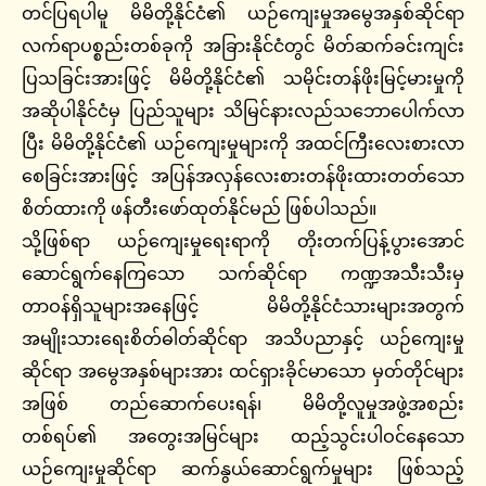
တင်ပြရပါမူ မိမိတို့နိုင်ငံ၏ ယဉ်ကျေးမှုအမွေအနှစ်ဆိုင်ရာ
လက်ရာပစ္စည်းတစ်ခုကို အခြားနိုင်ငံတွင် မိတ်ဆက်ခင်းကျင်း
ပြသခြင်းအားဖြင့် မိမိတို့နိုင်ငံ၏ သမိုင်းတန်ဖိုးမြင့်မားမှုကို
အဆိုပါနိုင်ငံမှ ပြည်သူများ သိမြင်နားလည်သဘောပေါက်လာ
ပြီး မိမိတို့နိုင်ငံ၏ ယဉ်ကျေးမှုများကို အထင်ကြီးလေးစားလာ
စေခြင်းအားဖြင့် အပြန်အလှန်လေးစားတန်ဖိုးထားတတ်သော
စိတ်ထားကို ဖန်တီးဖော်ထုတ်နိုင်မည် ဖြစ်ပါသည်။
သို့ဖြစ်ရာ ယဉ်ကျေးမှုရေးရာကို တိုးတက်ပြန့်ပွားအောင်
ဆောင်ရွက်နေကြသော သက်ဆိုင်ရာ ကဏ္ဍအသီးသီးမှ
တာဝန်ရှိသူများအနေဖြင့် မိမိတို့နိုင်ငံသားများအတွက်
အမျိုးသားရေးစိတ်ဓါတ်ဆိုင်ရာ အသိပညာနှင့် ယဉ်ကျေးမှု
ဆိုင်ရာ အမွေအနှစ်များအား ထင်ရှားခိုင်မာသော မှတ်တိုင်များ
အဖြစ် တည်ဆောက်ပေးရန်၊ မိမိတို့လူမှုအဖွဲ့အစည်း
တစ်ရပ်၏ အတွေးအမြင်များ ထည့်သွင်းပါဝင်နေသော
ယဉ်ကျေးမှုဆိုင်ရာ ဆက်နွယ်ဆောင်ရွက်မှုများ ဖြစ်သည့်