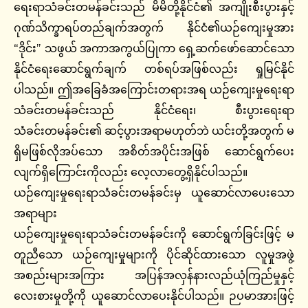
ရေးရာသံခင်းတမန်ခင်းသည် မိမိတို့နိုင်ငံ၏ အကျိုးစီးပွားနှင့်
ဂုဏ်သိက္ခာရပ်တည်ချက်အတွက် နိုင်ငံ၏ယဉ်ကျေးမှုအား
“ဒိုင်း” သဖွယ် အကာအကွယ်ပြုကာ ရှေ့ဆက်ဖော်ဆောင်သော
နိုင်ငံရေးဆောင်ရွက်ချက် တစ်ရပ်အဖြစ်လည်း ရှုမြင်နိုင်
ပါသည်။ ဤအခြေခံအကြောင်းတရားအရ ယဉ်ကျေးမှုရေးရာ
သံခင်းတမန်ခင်းသည် နိုင်ငံရေး၊ စီးပွားရေးရာ
သံခင်းတမန်ခင်း၏ ဆင့်ပွားအရာမဟုတ်ဘဲ ယင်းတို့အတွက် မ
ရှိမဖြစ်လိုအပ်သော အစိတ်အပိုင်းအဖြစ် ဆောင်ရွက်ပေး
လျက်ရှိကြောင်းကိုလည်း လေ့လာတွေ့ရှိနိုင်ပါသည်။
ယဉ်ကျေးမှုရေးရာသံခင်းတမန်ခင်းမှ ယူဆောင်လာပေးသော
အရာများ
ယဉ်ကျေးမှုရေးရာသံခင်းတမန်ခင်းကို ဆောင်ရွက်ခြင်းဖြင့် မ
တူညီသော ယဉ်ကျေးမှုများကို ပိုင်ဆိုင်ထားသော လူမှုအဖွဲ့
အစည်းများအကြား အပြန်အလှန်နားလည်ယုံကြည်မှုနှင့်
လေးစားမှုတို့ကို ယူဆောင်လာပေးနိုင်ပါသည်။ ဉပမာအားဖြင့်