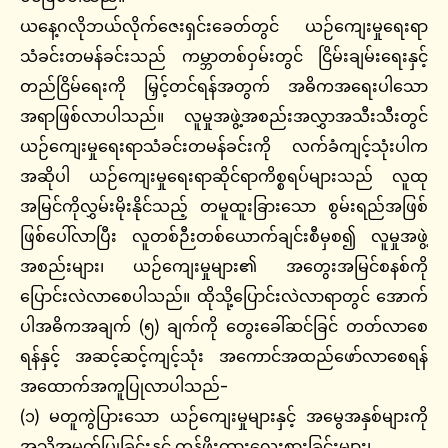
ယနေ့ဂလိုဘယ်လိုက်ဇေးရှင်းခေတ်တွင် ယဉ်ကျေးမှုရေးရာ
သံခင်းတမန်ခင်းသည် ကမ္ဘာတစ်ဝှမ်းတွင် ငြိမ်းချမ်းရေးနှင့်
တည်ငြိမ်ရေးကို မြှင့်တင်ရန်အတွက် အဓိကအရေးပါသော
အရာဖြစ်လာပါသည်။ လူမှုအဖွဲ့အစည်းအလွှာအသီးသီးတွင်
ယဉ်ကျေးမှုရေးရာသံခင်းတမန်ခင်းကို လက်ခံကျင့်သုံးပါက
အဆိုပါ ယဉ်ကျေးမှုရေးရာဆိုင်ရာကိစ္စရပ်များသည် လူထု
အမြင်ကိုလွှမ်းမိုးနိုင်သည့် တမူထူးခြားသော စွမ်းရည်အဖြစ်
ဖြစ်ပေါ်လာပြီး လူတစ်ဉီးတစ်ယောက်ချင်းစီမှစ၍ လူမှုအဖွဲ့
အစည်းများ၊ ယဉ်ကျေးမှုများ၏ အတွေးအမြင်စနစ်ကို
ပြောင်းလဲလာစေပါသည်။ ထိုသို့ပြောင်းလဲလာရာတွင် အောက်
ပါအဓိကအချက် (၅) ချက်ကို တွေးခေါ်ဆင်ခြင် တတ်လာစေ
ရန်နှင့် အဆင့်ဆင့်ကျင့်သုံး အကောင်အထည်ဖော်လာစေရန်
အထောက်အကူပြုလာပါသည်-
(၁) မတူကွဲပြားသော ယဉ်ကျေးမှုများနှင့် အမွေအနှစ်များကို
အသိအမှတ်ပြုခြင်းနှင့် တန်ဖိုးထားလေးစားခြင်းများ၊