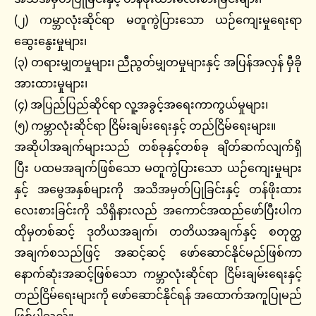
(၂) ကမ္ဘာလုံးဆိုင်ရာ မတူကွဲပြားသော ယဉ်ကျေးမှုရေးရာ
ဆွေးနွေးမှုများ၊
(၃) တရားမျှတမှုများ၊ ညီညွတ်မျှတမှုများနှင့် အပြန်အလှန် မှီခို
အားထားမှုများ၊
(၄) အပြည်ပြည်ဆိုင်ရာ လူ့အခွင့်အရေးကာကွယ်မှုများ၊
(၅) ကမ္ဘာလုံးဆိုင်ရာ ငြိမ်းချမ်းရေးနှင့် တည်ငြိမ်ရေးများ။
အဆိုပါအချက်များသည် တစ်ခုနှင့်တစ်ခု ချိတ်ဆက်လျက်ရှိ
ပြီး ပထမအချက်ဖြစ်သော မတူကွဲပြားသော ယဉ်ကျေးမှုများ
နှင့် အမွေအနှစ်များကို အသိအမှတ်ပြုခြင်းနှင့် တန်ဖိုးထား
လေးစားခြင်းကို သိရှိနားလည် အကောင်အထည်ဖော်ပြီးပါက
ထိုမှတစ်ဆင့် ဒုတိယအချက်၊ တတိယအချက်နှင့် စတုတ္ထ
အချက်စသည်ဖြင့် အဆင့်ဆင့် ဖော်ဆောင်နိုင်မည်ဖြစ်ကာ
နောက်ဆုံးအဆင့်ဖြစ်သော ကမ္ဘာလုံးဆိုင်ရာ ငြိမ်းချမ်းရေးနှင့်
တည်ငြိမ်ရေးများကို ဖော်ဆောင်နိုင်ရန် အထောက်အကူပြုမည်
ဖြစ်ပါသည်။