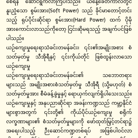
စေရန် ဆောင်ရွက်လာကြပါသည်။ ယနေ့ခေတ်ကာလတွင်
နူးညံ့သော စွမ်းအား(Soft Power) သည် ခိုင်မာတောင့်တင်း
သည့် ရုပ်ပိုင်းဆိုင်ရာ စွမ်းအား(Hard Power) ထက် ပိုမို
အားကောင်းလာသည်ကိုတော့ ငြင်းဆိုမရသည့် အချက်ပင်ဖြစ်
ပါသည်။
ယဉ်ကျေးမှုရေးရာသံခင်းတမန်ခင်း၊ ၎င်း၏အမျိုးအစား စံ
သတ်မှတ်မှု သီအိုရီနှင့် ၎င်းကိုယ်တိုင် ဖြစ်ထွန်းလာသော
ယဉ်ကျေးမှု
ယဉ်ကျေးမှုရေးရာသံခင်းတမန်ခင်း၏ သဘောတရား
များသည် အမျိုးအစားစံသတ်မှတ်မှု သီအိုရီ (သို့မဟုတ်) စံ
သတ်မှတ်မှုအား စီမံခန့်ခွဲမှုနှင့် ရောယှက်လျက်ရှိပါသေးသည်။
ယဉ်ကျေးမှုနှင့် အနုပညာဆိုင်ရာ အခန်းကဏ္ဍသည် ကမ္ဘာ့နိုင်ငံ
များစွာအတွက် ၎င်းတို့၏ ကိုယ်ပိုင်ယဉ်ကျေးမှု စရိုက်
လက္ခဏာများ၏ စံသတ်မှတ်မှုများကို ဖော်ထုတ်မြှင့်တင်ရာ၌
အရေးပါသည့် ဉီးဆောင်ကဏ္ဍတစ်ရပ် အဖြစ်ပါဝင်လာ