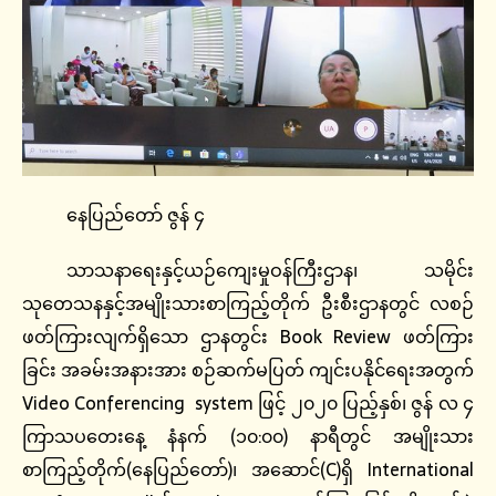
နေပြည်တော် ဇွန် ၄
သာသနာရေးနှင့်ယဉ်ကျေးမှုဝန်ကြီးဌာန၊ သမိုင်း
သုတေသနနှင့်အမျိုးသားစာကြည့်တိုက် ဦးစီးဌာနတွင် လစဉ်
ဖတ်ကြားလျက်ရှိသော ဌာနတွင်း Book Review ဖတ်ကြား
ခြင်း အခမ်းအနားအား စဉ်ဆက်မပြတ် ကျင်းပနိုင်ရေးအတွက်
Video Conferencing system ဖြင့် ၂၀၂၀ ပြည့်နှစ်၊ ဇွန် လ ၄
ကြာသပတေးနေ့ နံနက် (၁၀:၀၀) နာရီတွင် အမျိုးသား
စာကြည့်တိုက်(နေပြည်တော်)၊ အဆောင်(C)ရှိ International