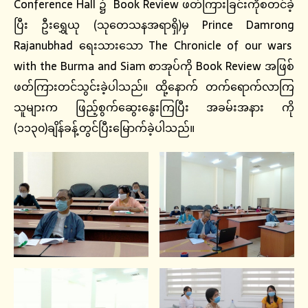
Conference Hall ၌ Book Review ဖတ်ကြားခြင်းကိုစတင်ခဲ့
ပြီး ဦးရွှေယု (သုတေသနအရာရှိ)မှ Prince Damrong
Rajanubhad ရေးသားသော The Chronicle of our wars
with the Burma and Siam စာအုပ်ကို Book Review အဖြစ်
ဖတ်ကြားတင်သွင်းခဲ့ပါသည်။ ထို့နောက် တက်ရောက်လာကြ
သူများက ဖြည့်စွက်ဆွေးနွေးကြပြီး အခမ်းအနား ကို
(၁၁၃၀)ချိန်ခန့်တွင်ပြီးမြောက်ခဲ့ပါသည်။