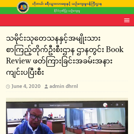
သမိုင်းသုတေသနနှင့်အမျိုးသား
စာကြည့်တိုက်ဦးစီးဌာန ဌာနတွင်း Book
Review ဖတ်ကြားခြင်းအခမ်းအနား
ကျင်းပပြီးစီး
June 4, 2020
admin dhrnl