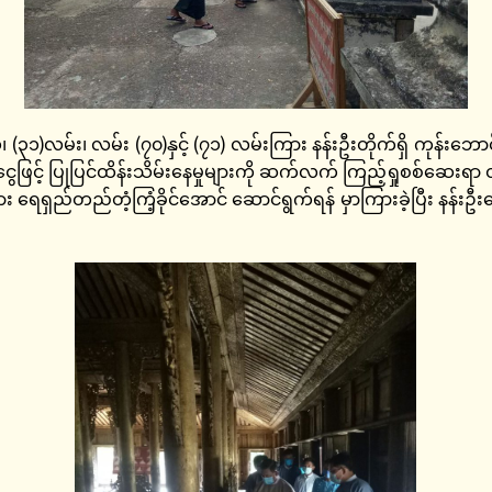
 (၃၁)လမ်း၊ လမ်း (၇၀)နှင့် (၇၁) လမ်းကြား နန်းဦးတိုက်ရှိ ကုန်းဘ
ွေဖြင့် ပြုပြင်ထိန်းသိမ်းနေမှုများကို ဆက်လက် ကြည့်ရှုစစ်ဆေး
ည်တည်တံ့ကြံ့ခိုင်အောင် ဆောင်ရွက်ရန် မှာကြားခဲ့ပြီး နန်းဦးက