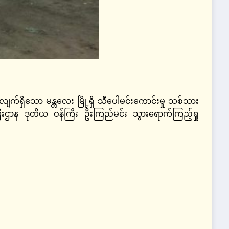
ျက်ရှိသော မန္တလေး မြို့ရှိ သီပေါမင်းကောင်းမှု သစ်သား
ကြီးဌာန ဒုတိယ ဝန်ကြီး ဦးကြည်မင်း သွားရောက်ကြည့်ရှု