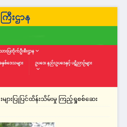
ားပြတိုက်ဦးစီးဌာန
အနှစ်ဒေသများ
ဥပဒေ၊ နည်းဥပဒေနှင့် ပဋိညာဉ်များ
ားပြုပြင်ထိန်းသိမ်းမှု ကြည့်ရှုစစ်ဆေး