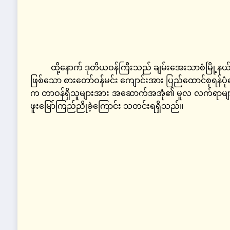
ထို့နောက် ဒုတိယဝန်ကြီးသည် ချမ်းအေးသာစံမြို့နယ်၊
ဖြစ်သော စားတော်ဝန်မင်း ကျောင်းအား ပြည်ထောင်စုရန်ပုံင
က တာဝန်ရှိသူများအား အဆောက်အအုံ၏ မူလ လက်ရာများ ရေရှ
ဖူးမြော်ကြည်ညိုခဲ့ကြောင်း သတင်းရရှိသည်။