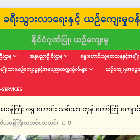
ြီးဌာန
အနုပညာဦ:စီးဌာန
ရှေးဟောင်းသုတေသနနှင့်အမျိုးသ
မျိုးသားယဉ်ကျေးမှုနှင့်အနုပညာတက္ကသိုလ်များ
ယဉ်ကျေးမှုအမွေ
-SERVICES
ဝန်ကြီး ရှေးဟောင်း သစ်သားဘုန်းတော်ကြီးကျောင်းမျ
တိယဝန်ကြီးသတင်း
သတင်း
0
,