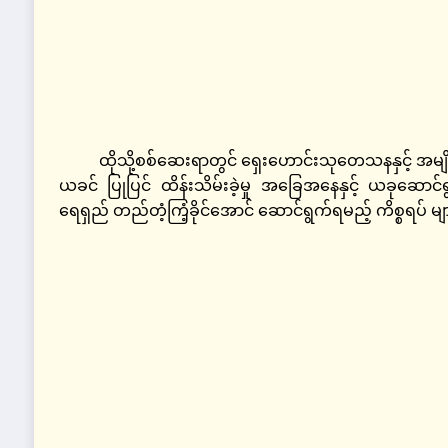
ထိုသို့စစ်ဆေးရာတွင် ရှေးဟောင်းသုတေသနနှင့် အမျိုးသ
ယခင် ပြုပြင် ထိန်းသိမ်းခဲ့မှု အခြေအနေနှင့် ယခုဆော
ရေရှည် တည်တံ့ကြံ့ခိုင်အောင် ဆောင်ရွက်ရမည့် ကိစ္စရပ် မ