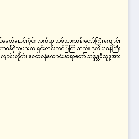
ောင်ခေတ်နှောင်းပိုင်း လက်ရာ သစ်သားဘုန်းတော်ကြီးကျောင်း
ရာ တာဝန်ရှိသူများက ရှင်းလင်းတင်ပြကြ သည်။ ဒုတိယဝန်ကြီး
ျောင်းတိုက်၊ ဇေတဝန်ကျောင်းဆရာတော် ဘဒ္ဒန္တဝိသုဒ္ဓအား