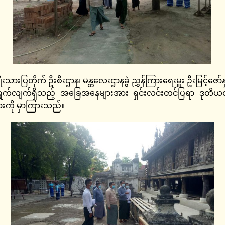
ားပြတိုက် ဦးစီးဌာန၊ မန္တလေးဌာနခွဲ ညွှန်ကြားရေးမှူး ဦးမြင့်ဇော်နှ
င်ရွက်လျက်ရှိသည့် အခြေအနေများအား ရှင်းလင်းတင်ပြရာ ဒုတိယဝ
ျားကို မှာကြားသည်။