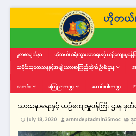
မူလစာမျက်နှာ
ဟိုတယ်၊ ခရီးသွားလာရေးနှင့် ယဉ်ကျေးမှုဝန်က
သမိုင်းသုတေသနနှင့်အမျိုးသားစာကြည့်တိုက် ဦးစီးဌာန
အ
သတင်း
ကြေညာကဏ္ဍ
ဆောင်းပါးကဏ္ဍ
E
သာသနာရေးနှင့် ယဉ်ကျေးမှုဝန်ကြီး ဌာန ဒုတိယ
July 18, 2020
arnmdeptadmin35moc
ဒု