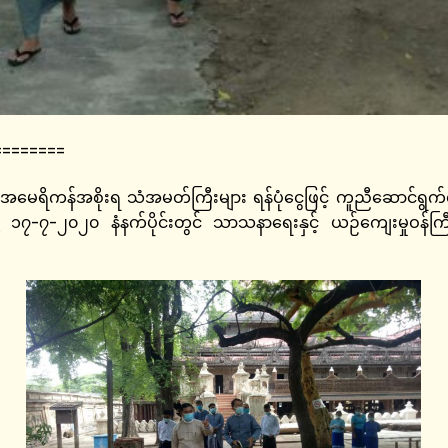
========
 အမေရိကန်အစိုးရ သံအမတ်ကြီးများ ရန်ပုံငွေဖြင့် ကူညီဆောင်ရွက်လ
သို့ ၁၇-၇-၂၀၂၀ နံနက်ပိုင်းတွင် သာသနာရေးနှင့် ယဉ်ကျေးမှုဝန်