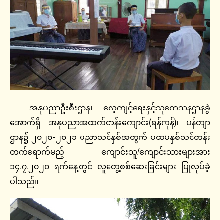
အနုပညာဦးစီးဌာန၊ လေ့ကျင့်ရေးနှင့်သုတေသနဌာနခွဲ
အောက်ရှိ အနုပညာအထက်တန်းကျောင်း(ရန်ကုန်)၊ ပန်တျာ
ဌာန၌ ၂၀၂၀-၂၀၂၁ ပညာသင်နှစ်အတွက် ပထမနှစ်သင်တန်း
တက်ရောက်မည့် ကျောင်းသူ/ကျောင်းသားများအား
၁၄.၇.၂၀၂၀ ရက်နေ့တွင် လူတွေ့စစ်ဆေးခြင်းများ ပြုလုပ်ခဲ့
ပါသည်။