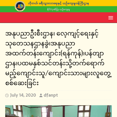
အနုပညာဦးစီးဌာန၊ လေ့ကျင့်ရေးနှင့်
သုတေသနဌာနခွဲ၊အနုပညာ
အထက်တန်းကျောင်း(ရန်ကုန်)၊ပန်တျာ
ဌာန၊ပထမနှစ်သင်တန်းသို့တက်ရောက်
မည့်ကျောင်းသူ/ကျောင်းသားများလူတွေ့
စစ်ဆေးခြင်း
July 14, 2020
dfanpt