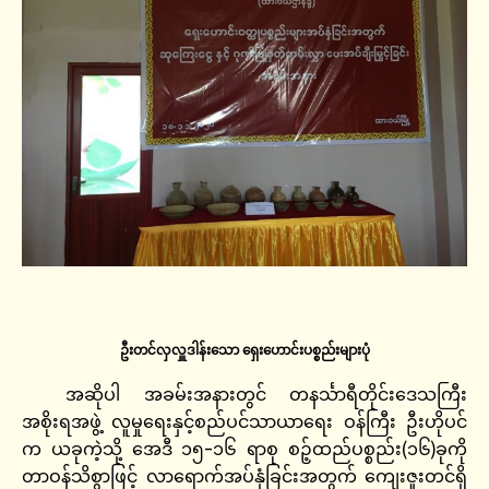
ဦးတင်လှလှူဒါန်းသော ရှေးဟောင်းပစ္စည်းများပုံ
အဆိုပါ အခမ်းအနားတွင် တနင်္သာရီတိုင်းဒေသကြီး
အစိုးရအဖွဲ့ လူမှုရေးနှင့်စည်ပင်သာယာရေး ဝန်ကြီး ဦးဟိုပင်
က ယခုကဲ့သို့ အေဒီ ၁၅-၁၆ ရာစု စဉ့်ထည်ပစ္စည်း(၁၆)ခုကို
တာဝန်သိစွာဖြင့် လာရောက်အပ်နှံခြင်းအတွက် ကျေးဇူးတင်ရှိ