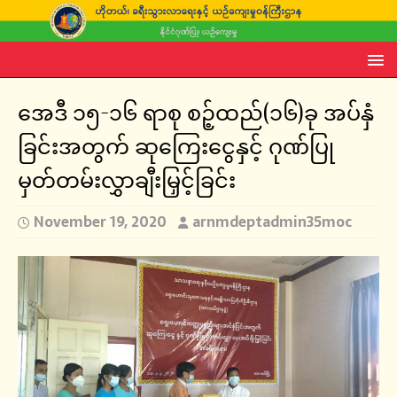
အေဒီ ၁၅-၁၆ ရာစု စဉ့်ထည်(၁၆)ခု အပ်နှံ
ခြင်းအတွက် ဆုကြေးငွေနှင့် ဂုဏ်ပြု
မှတ်တမ်းလွှာချီးမြှင့်ခြင်း
November 19, 2020
arnmdeptadmin35moc