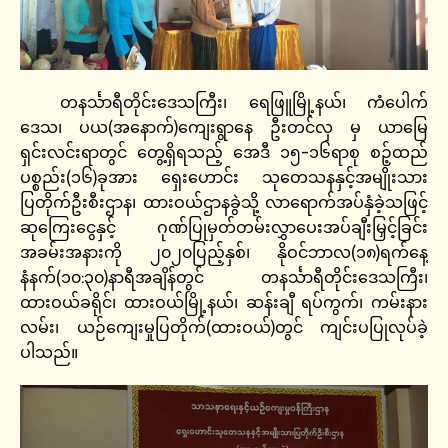
တနင်္သာရီတိုင်းဒေသကြီး၊ ရေဖြူမြို့နယ်၊ ကံပေါက်
ဒေသ၊ ပယ(အနောက်)ကျေးရွာနေ ဦးတင်လှ မှ ယာမြေ
ရှင်းလင်းရာတွင် တွေ့ရှိရသည့် အေဒီ ၁၅-၁၆ရာစု စဉ့်ထည်
ပစ္စည်း(၁၆)ခုအား ရှေးဟောင်း သုတေသနနှင့်အမျိုးသား
ပြတိုက်ဦးစီးဌာန၊ ထားဝယ်ဌာနခွဲသို့ လာရောက်အပ်နှံခဲ့သဖြင့်
ဆုကြေးငွေနှင့် ဂုဏ်ပြုမှတ်တမ်းလွှာပေးအပ်ချီးမြှင့်ခြင်း
အခမ်းအနားကို ၂၀၂၀ပြည့်နှစ်၊ နိုဝင်ဘာလ(၁၈)ရက်နေ့
နံနက်(၁၀:၃၀)နာရီအချိန်တွင် တနင်္သာရီတိုင်းဒေသကြီး၊
ထားဝယ်ခရိုင်၊ ထားဝယ်မြို့နယ်၊ ဆန်းချီ ရပ်ကွက်၊ ကမ်းနား
လမ်း၊ ယဉ်ကျေးမှုပြတိုက်(ထားဝယ်)တွင် ကျင်းပပြုလုပ်ခဲ့
ပါသည်။