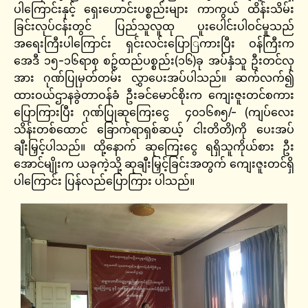
ပါကြောင်းနှင့် ရှေးဟောင်းပစ္စည်းများ ကာကွယ် ထိန်းသိမ်း
ခြင်းလုပ်ငန်းတွင် ပြည်သူလူထု ပူးပေါင်းပါဝင်မှုသည်
အရေးကြီးပါကြောင်း ရှင်းလင်းပြောြကားပြီး ဝန်ကြီးက
အေဒီ ၁၅-၁၆ရာစု စဉ့်ထည်ပစ္စည်း(၁၆)ခု အပ်နှံသူ ဦးတင်လှ
အား ဂုဏ်ပြုမှတ်တမ်း လွှာပေးအပ်ပါသည်။ ဆက်လက်၍
ထားဝယ်ဌာနခွဲတာဝန်ခံ ဦးခင်မောင်စိုးက ကျေးဇူးတင်စကား
ပြောကြားပြီး ဂုဏ်ပြုဆုကြေးငွေ ၄၀၁၆၈၅/- (ကျပ်လေး
သိန်းတစ်ထောင် ခြောက်ရာရှစ်ဆယ့် ငါးတိတိ)ကို ပေးအပ်
ချီးမြှင့်ပါသည်။ ထို့နောက် ဆုကြေးငွေ ရရှိသူကိုယ်စား ဦး
အောင်မျိုးက ယခုကဲ့သို့ ဆုချီးမြှင့်ခြင်းအတွက် ကျေးဇူးတင်ရှိ
ပါကြောင်း ပြန်လည်ပြောကြား ပါသည်။