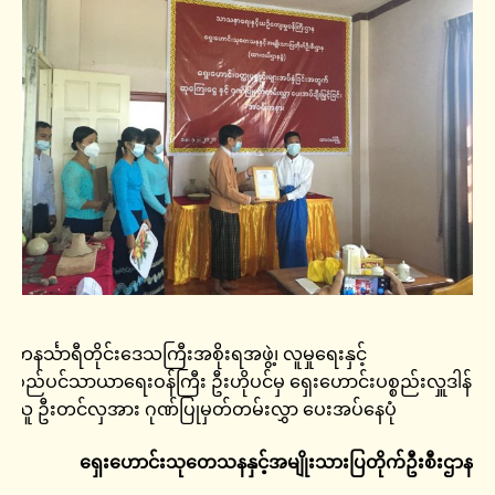
တနင်္သာရီတိုင်းဒေသကြီးအစိုးရအဖွဲ့၊ လူမှုရေးနှင့်
စည်ပင်သာယာရေးဝန်ကြီး ဦးဟိုပင်မှ ရှေးဟောင်းပစ္စည်းလှူဒါန်း
သူ ဦးတင်လှအား ဂုဏ်ပြုမှတ်တမ်းလွှာ ပေးအပ်နေပုံ
ရှေးဟောင်းသုတေသနနှင့်အမျိုးသားပြတိုက်ဦးစီးဌာန