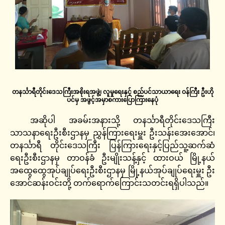
တနင်္သာရီတိုင်းဒေသကြီးအစိုးရအဖွဲ့၊ လူမှုရေးနှင့် စည်ပင်သာယာရေး ဝန်ကြီး ဦးဟို
ပင်မှ အဖွင့်အမှာစကားပြောကြားနေပုံ
အဆိုပါ အခမ်းအနားသို့ တနင်္သာရီတိုင်းဒေသကြီး
သာသနာရေးဦးစီးဌာနမှ ညွှန်ကြားရေးမှူး ဦးသန်းအေးအောင်၊
တနင်္သာရီ တိုင်းဒေသကြီး ပြန်ကြားရေးနှင့်ပြည်သူ့ဆက်ဆံ
ရေးဦးစီးဌာနမှ တာဝန်ခံ ဦးမျိုးသန့်နှင့် ထားဝယ် မြို့နယ်
အထွေထွေအုပ်ချုပ်ရေးဦးစီးဌာနမှ မြို့နယ်အုပ်ချုပ်ရေးမှူး ဦး
အောင်ဆန်းဝင်းတို့ တက်ရောက်ကြောင်းသတင်းရရှိပါသည်။