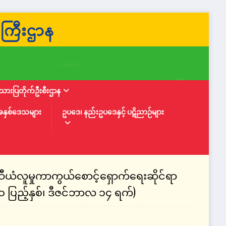
ားပြတိုက်ဦးစီးဌာန
အနှစ်ဒေသများ
ဥပဒေ၊ နည်းဥပဒေနှင့် ပဋိညာဉ်များ
ီယံလူမှုကာကွယ်စောင့်ရှောက်ရေးဆိုင်ရာ
 ပြည့်နှစ်၊ ဒီဇင်ဘာလ ၁၄ ရက်)