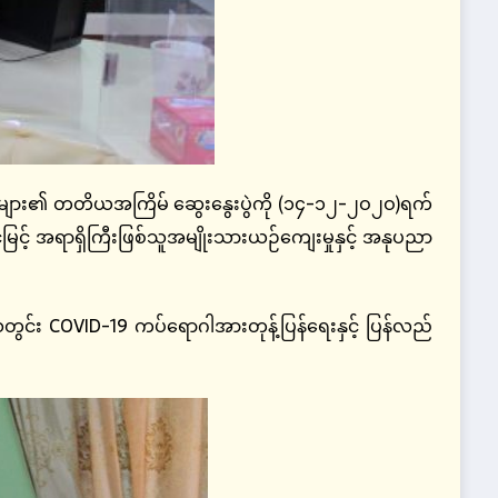
ြီးများ၏ တတိယအကြိမ် ဆွေးနွေးပွဲကို (၁၄-၁၂-၂ဝ၂ဝ)ရက်
ဆင့်မြင့် အရာရှိကြီးဖြစ်သူအမျိုးသားယဉ်‌ကျေးမှုနှင့် အနုပညာ
ွင်း COVID-19 ကပ်ရောဂါအားတုန့်ပြန်ရေးနှင့် ပြန်လည်