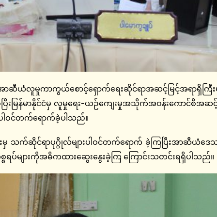
 အာဆီယံလူမှုကာကွယ်စောင့်ရှောက်ရေးဆိုင်ရာအဆင့်မြင့်အရာရှိက
လုပ်ခဲ့ပြီးမြန်မာနိုင်ငံမှ လူမှုရေး-ယဉ်ကျေးမှုအသိုက်အဝန်းကောင်စီအ
ာပါဝင်တက်ရောက်ခဲ့ပါသည်။
 သက်ဆိုင်ရာပုဂ္ဂိုလ်များပါဝင်တက်ရောက် ခဲ့ကြပြီးအာဆီယံဒေသတ
စ္စရပ်များကိုအဓိကထားဆွေးနွေးခဲ့ကြ ကြောင်းသတင်းရရှိပါသည်။