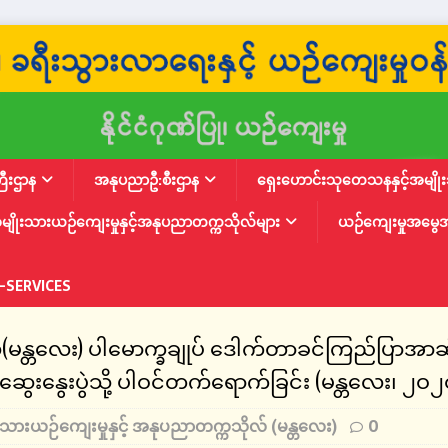
ြီးဌာန
အနုပညာဦ:စီးဌာန
ရှေးဟောင်းသုတေသနနှင့်အမျိုးသ
မျိုးသားယဉ်ကျေးမှုနှင့်အနုပညာတက္ကသိုလ်များ
ယဉ်ကျေးမှုအမွေ
-SERVICES
(မန္တလေး) ပါမောက္ခချုပ် ဒေါက်တာခင်ကြည်ပြာအာဆ
းနွေးပွဲသို့ ပါဝင်တက်ရောက်ခြင်း (မန္တလေး၊ ၂ဝ၂ဝ
းသားယဉ်ကျေးမှုနှင့် အနုပညာတက္ကသိုလ် (မန္တလေး)
0