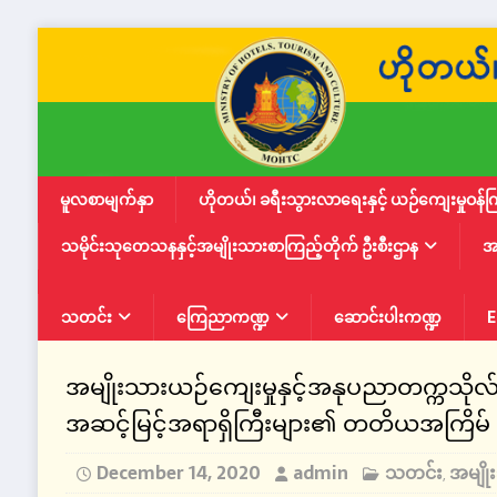
မူလစာမျက်နှာ
ဟိုတယ်၊ ခရီးသွားလာရေးနှင့် ယဉ်ကျေးမှုဝန်က
သမိုင်းသုတေသနနှင့်အမျိုးသားစာကြည့်တိုက် ဦးစီးဌာန
အ
သတင်း
ကြေညာကဏ္ဍ
ဆောင်းပါးကဏ္ဍ
E
အမျိုးသားယဉ်ကျေးမှုနှင့်အနုပညာတက္ကသိုလ်
အဆင့်မြင့်အရာရှိကြီးများ၏ တတိယအကြိမ် ဆွေ
December 14, 2020
admin
သတင်း
အမျို
,