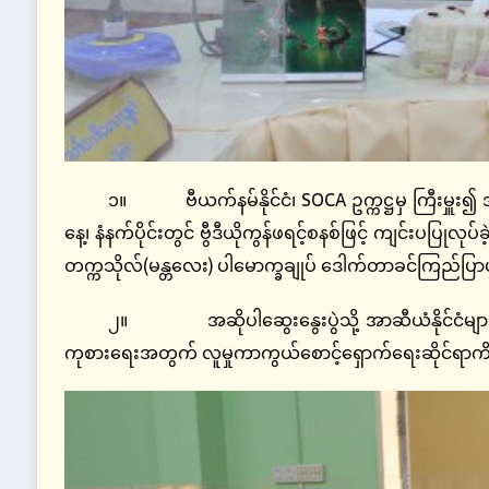
၁။ ဗီယက်နမ်နိုင်ငံ၊ SOCA ဥက္ကဋ္ဌမှ ကြီးမှူး၍
နေ့၊ နံနက်ပိုင်းတွင် ဗွီဒီယိုကွန်ဖရင့်စနစ်ဖြင့် ကျင်းပပြု
တက္ကသိုလ်(မန္တလေး) ပါမောက္ခချုပ် ဒေါက်တာခင်ကြည်ပြ
၂။ အဆိုပါဆွေးနွေးပွဲသို့ အာဆီယံနိုင်ငံများမှ
ကုစားရေးအတွက် လူမှုကာကွယ်စောင့်ရှောက်ရေးဆိုင်ရာကိ