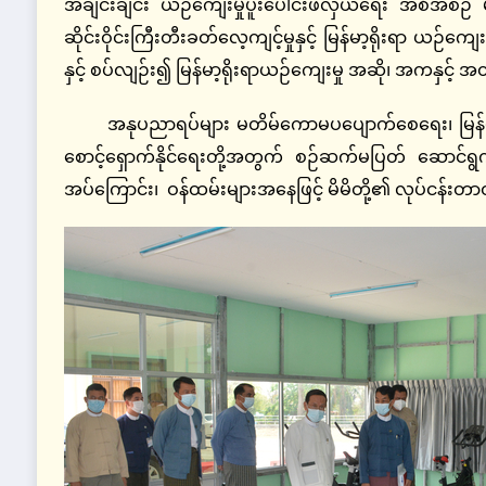
အချင်းချင်း ယဉ်ကျေးမှုပူးပေါင်းဖလှယ်ရေး အစီအစဉ် မ
ဆိုင်းဝိုင်းကြီးတီးခတ်လေ့ကျင့်မှုနှင့် မြန်မာ့ရိုးရာ 
နှင့် စပ်လျဉ်း၍ မြန်မာ့ရိုးရာယဉ်ကျေးမှု အဆို၊ အကနှင့် 
အနုပညာရပ်များ မတိမ်ကောမပပျောက်စေရေး၊ မြန်မာ့ရ
စောင့်ရှောက်နိုင်ရေးတို့အတွက် စဉ်ဆက်မပြတ် ဆောင်ရွက
အပ်ကြောင်း၊ ဝန်ထမ်းများအနေဖြင့် မိမိတို့၏ လုပ်ငန်းတာ