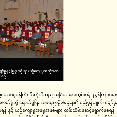
့်မှုနှင့် မြန်မာ့ရိုးရာ ယဉ်ကျေးမှုအဆိုအက
းစဉ်
ုဝန်ကြီး ဦးကိုကိုသည် အမြဲတမ်းအတွင်းဝန်၊ ညွှန်ကြားရေးမှူးချ
းဇာတ်ရုံသို့ ရောက်ရှိပြီး အနုပညာဦးစီးဌာန၏ ရည်မှန်းချက်၊ မျှော်
ရန် နှင့် ယဉ်ကျေးမှုအမွေအနှစ်များ ထိန်းသိမ်းစောင့်ရှောက်စေရန