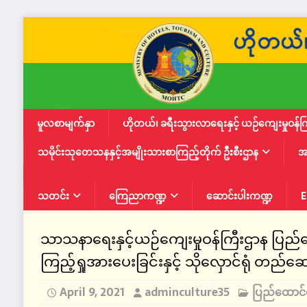
မူလစာမျက်နှာ
ဟိုတယ်၊ ခရီးသွားလာရေးနှင့် ယဉ်ကျေးမှုဝန်က
သမိုင်းသုတေသနနှင့်အမျိုးသားစာကြည့်တိုက် ဦးစီးဌာန
အ
သတင်း
ကြေညာကဏ္ဍ
ဆောင်းပါးကဏ္ဍ
E
သာသနာရေးနှင့်ယဉ်ကျေးမှုဝန်ကြီးဌာန ပြည်ထေ
ကြည့်ရှုအားပေးခြင်းနှင့် သိုလှောင်ရုံ တည်ဆေ
April 9, 2021
adminculture35
ပြည်ထောင်