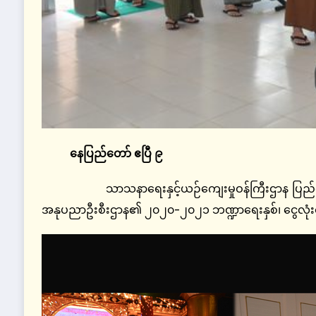
နေပြည်တော်
ဧပြီ
၉
သာသနာရေးနှင့်ယဉ်ကျေးမှုဝန်ကြီးဌာန ပြည်ထောင်စု
အနုပညာဦးစီးဌာန၏ ၂၀၂၀-၂၀၂၁ ဘဏ္ဍာရေးနှစ်၊ ငွေလုံးငွေ