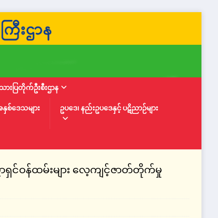
ားပြတိုက်ဦးစီးဌာန
အနှစ်ဒေသများ
ဥပဒေ၊ နည်းဥပဒေနှင့် ပဋိညာဉ်များ
ှင်ဝန်ထမ်းများ လေ့ကျင့်ဇာတ်တိုက်မှု