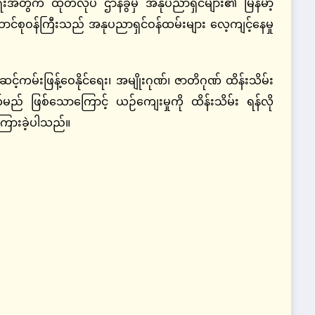
ရေးအတွက် ထုတ်လုပ် ဌာနခွဲမှ အနုပညာရှင်များ၏ မြန်မာ့
်ထောင်စုဝန်ကြီးသည် အနုပညာရှင်ဝန်ထမ်းများ လေ့ကျင့်နေမှု
မ်းဖြန့်ဝေနိုင်ရေး၊ အမျိုးဂုဏ်၊ ဇာတိဂုဏ် ထိန်းသိမ်း
်မည် ဖြစ်သောကြောင့် ယဉ်ကျေးမှုကို ထိန်းသိမ်း ရန်လို
ာကြားခဲ့ပါသည်။