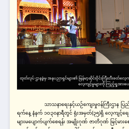
ထုတ်လုပ် ဌာနခွဲမှ အနုပညာရှင်များ၏ မြန်မာ့ဆိုင်းဝိုင်းကြီးတီးခတ်လေ့ကျင
လေ့ကျင့်မှုများကို ကြည့်ရှုအားပေ
သာသနာရေးနှင့်ယဉ်ကျေးမှုဝန်ကြီးဌာန ပြည်ထောင်စ
ရက်နေ့ နံနက် ၁၀:၃၀နာရီတွင် ရုံးအမှတ်(၃၅)ရှိ လေ့ကျင့်ရေ
များမပျောက်ပျက်စေရန်၊ အမျိုးဂုဏ် ဇာတိဂုဏ် မြင့်မားစေ