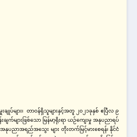
ုပ်များ၊ တာဝန်ရှိသူများနှင့်အတူ ၂၀၂၁ခုနှစ် ဧပြီလ ၉
မှန်းချက်များဖြစ်သော မြန်မာ့ရိုးရာ ယဉ်ကျေးမှု အနုပညာရပ်
်၊ အနုပညာအရည်အသွေး များ တိုးတက်မြင့်မားစေရန်၊ နိုင်ငံ