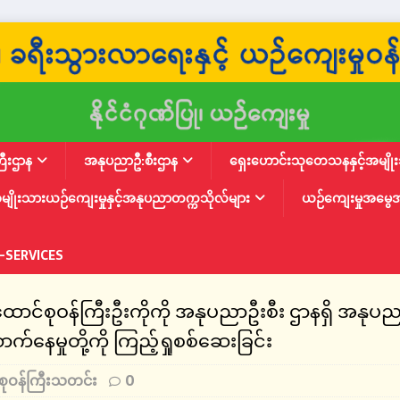
ြီးဌာန
အနုပညာဦ:စီးဌာန
ရှေးဟောင်းသုတေသနနှင့်အမျိုးသ
မျိုးသားယဉ်ကျေးမှုနှင့်အနုပညာတက္ကသိုလ်များ
ယဉ်ကျေးမှုအမွေ
-SERVICES
ာင်စုဝန်ကြီးဦးကိုကို အနုပညာဦးစီး ဌာနရှိ အနုပညာရ
ာက်နေမှုတို့ကို ကြည့်ရှုစစ်ဆေးခြင်း
စုဝန်ကြီးသတင်း
0