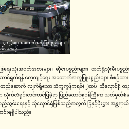
် လေ့ကျင့်ရေး အထောက်အကူပြုပစ္စည်းများ
ု စစ်ဆေးစဉ်
ေရေးသုံးအဝတ်အစားများ၊ ဆိုင်းပစ္စည်းများ၊ ဇာတ်ရုံသုံးမီးပစ္စည်းမ
းဆောင်ရွက်ရန် လေ့ကျင့်ရေး အထောက်အကူပြုပစ္စည်းများ စီစဉ်ထာ
ောက် လျက်ရှိသော သံကူကွန်ကရစ်(၂)ထပ် သိုလှောင်ရုံ တည်ဆောက်
က လိုက်လံရှင်းလင်းတင်ပြခဲ့ရာ ပြည်ထောင်စုဝန်ကြီးက သတ်မှတ်စံ
်သွင်းရေးနှင့် သိုလှောင်ရုံဖြစ်သည့်အတွက် ခြနှင့်ပိုးမွှား အန္တရာယ
သတင်းရရှိပါသည်။