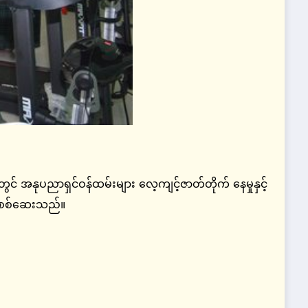
 အနုပညာရှင်ဝန်ထမ်းများ လေ့ကျင့်ဇာတ်တိုက် နေမှုနှင့်
ရှုစစ်ဆေးသည်။