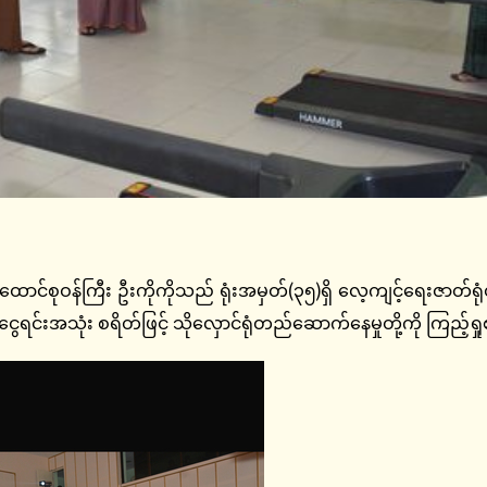
ဝန်ကြီး ဦးကိုကိုသည် ရုံးအမှတ်(၃၅)ရှိ လေ့ကျင့်ရေးဇာတ်ရုံတွင်
ရင်းအသုံး စရိတ်ဖြင့် သိုလှောင်ရုံတည်ဆောက်နေမှုတို့ကို ကြည့်