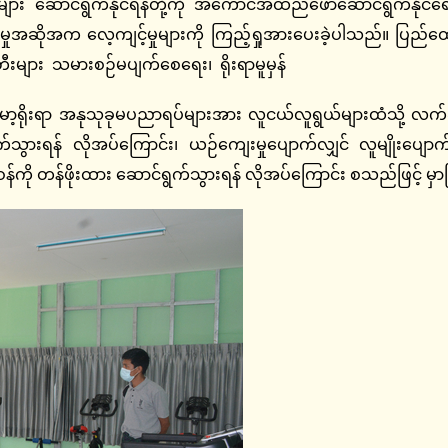
ျား ဆောင်ရွက်နိုင်ရန်တို့ကို အကောင်အထည်ဖော်ဆောင်ရွက်နိုင်
ယဉ်ကျေးမှုအဆိုအက လေ့ကျင့်မှုများကို ကြည့်ရှုအားပေးခဲ့ပါသည်။ ပြည
အတီးများ သမားစဉ်မပျက်စေရေး၊ ရိုးရာမူမှန်
ိုးရာ အနုသုခုမပညာရပ်များအား လူငယ်လူရွယ်များထံသို့ လက်ဆင့်က
်သွားရန် လိုအပ်ကြောင်း၊ ယဉ်ကျေးမှုပျောက်လျှင် လူမျိုးပျောက
ဝန်ကို တန်ဖိုးထား ဆောင်ရွက်သွားရန် လိုအပ်ကြောင်း စသည်ဖြင့် မှ