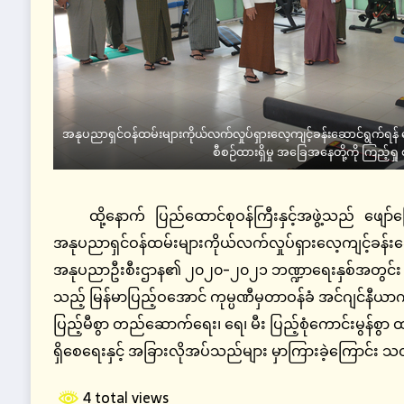
အနုပညာရှင်ဝန်ထမ်းများကိုယ်လက်လှုပ်ရှားလေ့ကျင့်ခန်းဆောင်ရွက်ရန
စီစဉ်ထားရှိမှု အခြေအနေတို့ကို ကြည့်ရှ
ထို့နောက် ပြည်ထောင်စုဝန်ကြီးနှင့်အဖွဲ့သည် ဖျော်ဖြ
အနုပညာရှင်ဝန်ထမ်းများကိုယ်လက်လှုပ်ရှားလေ့ကျင့်ခန်
အနုပညာဦးစီးဌာန၏ ၂၀၂၀-၂၀၂၁ ဘဏ္ဍာရေးနှစ်အတွင်း တည်ဆ
သည့် မြန်မာပြည့်ဝအောင် ကုမ္ပဏီမှတာဝန်ခံ အင်ဂျင်နီယာ
ပြည့်မီစွာ တည်ဆောက်ရေး၊ ရေ၊ မီး ပြည့်စုံကောင်းမွန်စွာ ထည့
ရှိစေရေးနှင့် အခြားလိုအပ်သည်များ မှာကြားခဲ့ကြောင်း 
4 total views