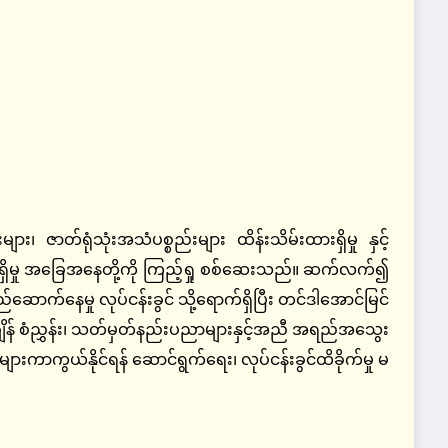
ျား၊ ဇာတ်ရုံသုံးအသံပစ္စည်းများ ထိန်းသိမ်းထားရှိမှု နှင့်
းရှိမှု အခြေအနေတို့ကို ကြည့်ရှု စစ်ဆေးသည်။ ဆက်လက်၍
နေမှု လုပ်ငန်းခွင် သို့ရောက်ရှိပြီး တင်ဒါအောင်မြင်
ချိန် စံညွှန်း၊ သတ်မှတ်နည်းပညာများနှင့်အညီ အရည်အသွေး
်များကာကွယ်နိုင်ရန် ဆောင်ရွက်ရေး၊ လုပ်ငန်းခွင်ထိခိုက်မှု မ