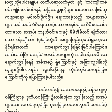
(ဝတ္ထုတိုပေါင်းချုပ်) တတိယဆုလက်မှတ် နှင့် ‘တင်ကျီးတစ်
ဝမ်း ဗျိုင်းတစ်ဝမ်းနှင့် အခြားဝတ္ထုတိုများ’စာအုပ်၊ သားဖြစ်သူ
ကဗျာဆရာ မင်းဇင်(ဒိုက်ဦး) ရေးသားခဲ့သည့် ကဗျာစာအုပ်
များ အပါအဝင် မိမိရေးသားခဲ့သော စာအုပ်များ၊ မိမိစုဆောင်း
ထားသော စာအုပ်၊ စာနယ်ဇင်းများနှင့် မိမိအိမ်တွင် ချိတ်ထား
သော ပန်းချီကား (၄)ချပ်တို့ကို အများပြည်သူဖတ်ရှုလေ့လာ
နိုင်ရန်အတွက် လာရောက်လှူဒါန်းခြင်းဖြစ်ပါကြောင်း၊
ဆက်လက်ပြီး စာအုပ်/ စာနယ်ဇင်းများကို အခါသင့်သလို လာ
ရောက်လှူဒါန်းရန် အစီအစဉ် ရှိကြောင်းနှင့် အခြားလှူဒါန်းလို
သူများရှိပါကလည်း လှူဒါန်းနိုင်ရန် တိုက်တွန်းပေးမည်ဖြစ်
ကြောင်းတို့ကို ပြောကြားခဲ့ပါသည်။
ဆက်လက်၍ သာသနာရေးနှင့်ယဉ်ကျေးမှု
ဝန်ကြီးဌာန ဒုတိယဝန်ကြီး ဦးထွန်းအုံက လှူဒါန်းသည့် စာအုပ်
များအား လက်ခံရယူခဲ့ပြီး ဂုဏ်ပြုမှတ်တမ်းလွှာကို ပေးအပ်ခဲ့
ပါသည်။