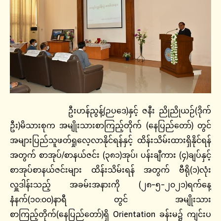
ဦးဟန်ညွန့်(ဉပဒေ)နှင့် ဇနီး ညိုညိုယဉ်(ဒိုက်
ဦး)မိသားစုက အမျိုးသားစာကြည့်တိုက် (နေပြည်တော်) တွင်
အများပြည်သူဖတ်ရှုလေ့လာနိုင်ရန်နှင့် ထိန်းသိမ်းထားရှိနိုင်ရန်
အတွက် စာအုပ်/စာနယ်ဇင်း (၃၈၁)အုပ်၊ ပန်းချီကား (၄)ချပ်နှင့်
စာအုပ်စာနယ်ဇင်းများ ထိန်းသိမ်းရန် အတွက် ဗီရို(၁)လုံး
လှူဒါန်းသည့် အခမ်းအနားကို (၂၈-၅-၂၀၂၁)ရက်နေ့
နံနက်(၁၀:၀၀)နာရီ တွင် အမျိုးသား
စာကြည့်တိုက်(နေပြည်တော်)ရှိ Orientation ခန်းမ၌ ကျင်းပ