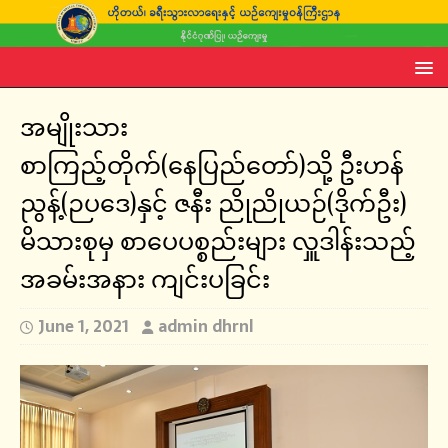
အမျိုးသား
စာကြည့်တိုက်(နေပြည်တော်)သို့ ဦးဟန်
ညွန့်(ဉပဒေ)နှင့် ဇနီး ညိုညိုယဉ်(ဒိုက်ဦး)
မိသားစုမှ စာပေပစ္စည်းများ လှူဒါန်းသည့်
အခမ်းအနား ကျင်းပခြင်း
June 1, 2021
admin dhrnl