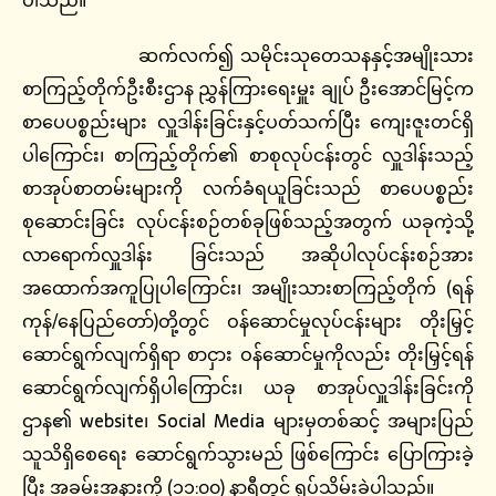
ဆက်လက်၍ သမိုင်းသုတေသနနှင့်အမျိုးသား
စာကြည့်တိုက်ဦးစီးဌာန ညွှန်ကြားရေးမှူး ချုပ် ဦးအောင်မြင့်က
စာပေပစ္စည်းများ လှူဒါန်းခြင်းနှင့်ပတ်သက်ပြီး ကျေးဇူးတင်ရှိ
ပါကြောင်း၊ စာကြည့်တိုက်၏ စာစုလုပ်ငန်းတွင် လှူဒါန်းသည့်
စာအုပ်စာတမ်းများကို လက်ခံရယူခြင်းသည် စာပေပစ္စည်း
စုဆောင်းခြင်း လုပ်ငန်းစဉ်တစ်ခုဖြစ်သည့်အတွက် ယခုကဲ့သို့
လာရောက်လှူဒါန်း ခြင်းသည် အဆိုပါလုပ်ငန်းစဉ်အား
အထောက်အကူပြုပါကြောင်း၊ အမျိုးသားစာကြည့်တိုက် (ရန်
ကုန်/နေပြည်တော်)တို့တွင် ဝန်ဆောင်မှုလုပ်ငန်းများ တိုးမြှင့်
ဆောင်ရွက်လျက်ရှိရာ စာငှား ဝန်ဆောင်မှုကိုလည်း တိုးမြှင့်ရန်
ဆောင်ရွက်လျက်ရှိပါကြောင်း၊ ယခု စာအုပ်လှူဒါန်းခြင်းကို
ဌာန၏ website၊ Social Media များမှတစ်ဆင့် အများပြည်
သူသိရှိစေရေး ဆောင်ရွက်သွားမည် ဖြစ်ကြောင်း ပြောကြားခဲ့
ပြီး အခမ်းအနားကို (၁၁:၀၀) နာရီတွင် ရုပ်သိမ်းခဲ့ပါသည်။