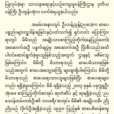
ပြုလုပ်ခဲ့ရာ သာသနာရေးနှင့်ယဉ်ကျေးမှုဝန်ကြီးဌာန ဒုတိယ
ဝန်ကြီး ဦးထွန်းအုံက လက်ခံရယူခဲ့ပါသည်။
အခမ်းအနားတွင် ဦးဟန်ညွန့်(ဉပဒေ)က စာပေ
ပစ္စည်းများလှူဒါန်းရခြင်းနှင့်ပတ်သက်၍ ရှင်းလင်း ပြောကြား
ရာတွင် မိမိသည် အမျိုးသားစာကြည့်တိုက်(နေပြည်တော်)
အဆောက်အဦ ပန္နက်ချပွဲမှ အဆောက်အဦ ပြီးစီးသည်အထိ
ပါဝင်ဆောင်ရွက်ခဲ့ဖူးသူဖြစ်သည့်အတွက် ဌာနနှင့် မစိမ်းသူ
ဖြစ်ကြောင်း၊ မိမိတို့ မိသားစုသည် စာပေမိသားစုဖြစ်
သည့်အတွက် စာပေအတွေ့အကြုံ များစွာရှိပါကြောင်း၊ မိမိတို့
မိသားစုသည် စာပေရေးသားသူများဖြစ်ပြီး စာပေဆုများ
လည်း ရရှိခဲ့ဖူးကြောင်း၊ မိမိ ရရှိခဲ့သည့် ၂၀၀၃ ခုနှစ် ပခုက္ကူဦး
အုံးဖေ စာကြည့်တိုက်စာအုပ် ဆုတံဆိပ် နှင့် ဆုရရှိခဲ့သည့် ‘ဉပ
ဒေဝန်ထမ်းတစ်ဦး၏ ဘဝခရီး’စာအုပ်၊ မိမိ၏ အမျိုးသမီး ညို
ညိုယဉ် (ဒိုက်ဦး)ရရှိခဲ့သည့် ၁၉၉၀ ပြည့်နှစ် စာပေဗိမာန်စာမူ